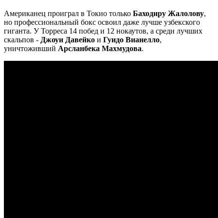
Американец проиграл в Токио только
Баходиру Жалолову
,
но профессиональный бокс освоил даже лучше узбекского
гиганта. У Торреса 14 побед и 12 нокаутов, а среди лучших
скальпов -
Джоуи Давейко
и
Гуидо Вианелло
,
уничтоживший
Арсланбека Махмудова
.