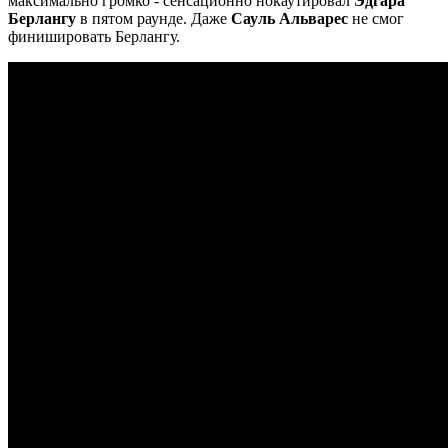
максимально громко - сенсационно нокаутировал
Эдгара
Берлангу
в пятом раунде. Даже
Сауль Альварес
не смог
финишировать Берлангу.