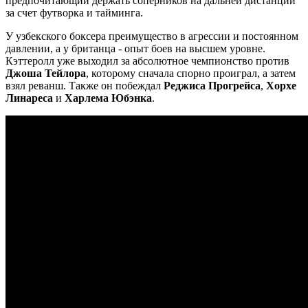
предпочитающий держать соперников на дальней дистанции
за счет футворка и тайминга.
У узбекского боксера преимущество в агрессии и постоянном
давлении, а у британца - опыт боев на высшем уровне.
Кэттеролл уже выходил за абсолютное чемпионство против
Джоша Тейлора
, которому сначала спорно проиграл, а затем
взял реванш. Также он побеждал
Реджиса Прогрейса
,
Хорхе
Линареса
и
Харлема Юбэнка
.