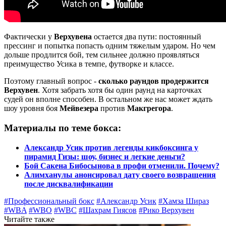
Фактически у
Верхувена
остается два пути: постоянный
прессинг и попытка попасть одним тяжелым ударом. Но чем
дольше продлится бой, тем сильнее должно проявляться
преимущество Усика в темпе, футворке и классе.
Поэтому главный вопрос -
сколько раундов продержится
Верхувен
. Хотя забрать хотя бы один раунд на карточках
судей он вполне способен. В остальном же нас может ждать
шоу уровня боя
Мейвезера
против
Макгрегора
.
Материалы по теме бокса:
Александр Усик против легенды кикбоксинга у
пирамид Гизы: шоу, бизнес и легкие деньги?
Бой Сакена Бибосынова в профи отменили. Почему?
Алимханулы анонсировал дату своего возвращения
после дисквалификации
#Профессиональный бокс
#Александр Усик
#Хамза Шираз
#WBA
#WBO
#WBC
#Шахрам Гиясов
#Рико Верхувен
Читайте также