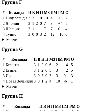
Группа F
#
Команда
И
В
Н
П
МЗ
ПМ
РМ
О
1
Нидерланды
3
2
1
0
10
4
+6
7
2
Япония
3
1
2
0
7
3
+4
5
3
Швеция
3
1
1
1
7
7
0
4
4
Тунис
3
0
0
3
2
12
-10
0
Матчи
Группа G
#
Команда
И
В
Н
П
МЗ
ПМ
РМ
О
1
Бельгия
3
1
2
0
6
2
+4
5
2
Египет
3
1
2
0
5
3
+2
5
3
Иран
3
0
3
0
3
3
0
3
4
Новая Зеландия
3
0
1
2
4
10
-6
1
Матчи
Группа H
#
Команда
И
В
Н
П
МЗ
ПМ
РМ
О