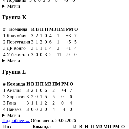
4
Иордания
3
0
0
3
3
8
-5
0
Матчи
Группа K
#
Команда
И
В
Н
П
МЗ
ПМ
РМ
О
1
Колумбия
3
2
1
0
4
1
+3
7
2
Португалия
3
1
2
0
6
1
+5
5
3
ДР Конго
3
1
1
1
4
3
+1
4
4
Узбекистан
3
0
0
3
2
11
-9
0
Матчи
Группа L
#
Команда
И
В
Н
П
МЗ
ПМ
РМ
О
1
Англия
3
2
1
0
6
2
+4
7
2
Хорватия
3
2
0
1
5
5
0
6
3
Гана
3
1
1
1
2
2
0
4
4
Панама
3
0
0
3
0
4
-4
0
Матчи
Подробнее →
Обновлено: 29.06.2026
Поз
Команда
И
В
Н
П
МЗ
МП
РМ
О