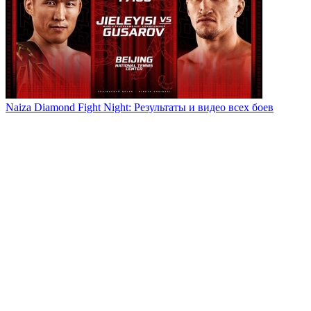
Naiza Diamond Fight Night: Результаты и видео всех боев