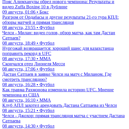
Пояс Алимханулы обрел нового чемпиона: Результаты и
видео Zuffa Boxing 10 в Дублине
09 августа, 01:06 • Бокс
Разгром от Ордабасы и другие результаты 21-го тура КПЛ:
обзоры матчей и прямая трансляция
08 августа, 23:55 • Футбол
Челси - Милан: видео голов, обзор матча, как там Дастан
Сатпаев?
08 августа, 18:49 • Футбол
Нургожай возвращается: хороший шанс для казахстанца
поправить рекорд в UFC
08 августа, 17:30 • ММА
Скончался отец Лионеля Месси
08 августа, 17:06 • Футбол
Дастан Сатпаев в заявке Челси на матч с Миланом. Где
смотреть трансляцию?
08 августа, 16:28 • Футбол
Как травма Рахмонова изменила историю UFC. Мнение
чемпиона из США
08 августа, 16:10 • ММА
Клуб АПЛ захотел арендовать Дастана Сатпаева из Челси
08 августа, 15:21 • Футбол
Челси - Джохор: прямая трансляция матча с участием Дастана
Сатпаева
08 августа, 14:30 • Футбол