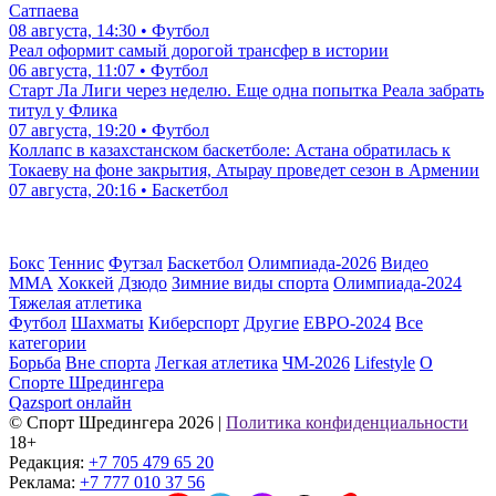
Сатпаева
08 августа, 14:30 • Футбол
Реал оформит самый дорогой трансфер в истории
06 августа, 11:07 • Футбол
Старт Ла Лиги через неделю. Еще одна попытка Реала забрать
титул у Флика
07 августа, 19:20 • Футбол
Коллапс в казахстанском баскетболе: Астана обратилась к
Токаеву на фоне закрытия, Атырау проведет сезон в Армении
07 августа, 20:16 • Баскетбол
Бокс
Теннис
Футзал
Баскетбол
Олимпиада-2026
Видео
ММА
Хоккей
Дзюдо
Зимние виды спорта
Олимпиада-2024
Тяжелая атлетика
Футбол
Шахматы
Киберспорт
Другие
ЕВРО-2024
Все
категории
Борьба
Вне спорта
Легкая атлетика
ЧМ-2026
Lifestyle
О
Спорте Шредингера
Qazsport онлайн
© Cпорт Шредингера 2026
|
Политика конфиденциальности
18+
Редакция:
+7 705 479 65 20
Реклама:
+7 777 010 37 56