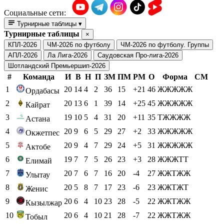
Социальные сети:
Турнирные таблицы
▾
Турнирные таблицы
×
КПЛ-2026
ЧМ-2026 по футболу
ЧМ-2026 по футболу. Группы
АПЛ-2026
Ла Лига-2026
Саудовская Про-лига-2026
Шотландский Премьершип-2026
#
Команда
И
В
Н
П
ЗМ
ПМ
РМ
О
Форма
СМ
1
20
14
4
2
36
15
+21
46
ЖЖЖЖЖ
Ордабасы
2
20
13
6
1
39
14
+25
45
ЖЖЖЖЖ
Кайрат
3
19
10
5
4
31
20
+11
35
ТЖЖЖЖ
Астана
4
20
9
6
5
29
27
+2
33
ЖЖЖЖЖ
Окжетпес
5
20
9
4
7
29
24
+5
31
ЖЖЖЖЖ
Актобе
6
19
7
7
5
26
23
+3
28
ЖЖЖТТ
Елимай
7
20
7
6
7
16
20
-4
27
ЖЖТЖЖ
Улытау
8
20
5
8
7
17
23
-6
23
ЖЖТЖТ
Женис
9
20
6
4
10
23
28
-5
22
ЖЖТЖЖ
Кызылжар
10
20
6
4
10
21
28
-7
22
ЖЖТЖЖ
Тобыл