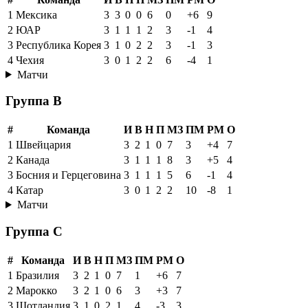
1
Мексика
3
3
0
0
6
0
+6
9
2
ЮАР
3
1
1
1
2
3
-1
4
3
Республика Корея
3
1
0
2
2
3
-1
3
4
Чехия
3
0
1
2
2
6
-4
1
Матчи
Группа B
#
Команда
И
В
Н
П
МЗ
ПМ
РМ
О
1
Швейцария
3
2
1
0
7
3
+4
7
2
Канада
3
1
1
1
8
3
+5
4
3
Босния и Герцеговина
3
1
1
1
5
6
-1
4
4
Катар
3
0
1
2
2
10
-8
1
Матчи
Группа C
#
Команда
И
В
Н
П
МЗ
ПМ
РМ
О
1
Бразилия
3
2
1
0
7
1
+6
7
2
Марокко
3
2
1
0
6
3
+3
7
3
Шотландия
3
1
0
2
1
4
-3
3