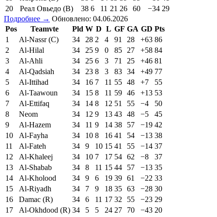
20
Реал Овьедо (В)
38
6
11
21
26
60
−34
29
Подробнее →
Обновлено: 04.06.2026
Pos
Teamvte
Pld
W
D
L
GF
GA
GD
Pts
1
Al-Nassr (C)
34
28
2
4
91
28
+63
86
2
Al-Hilal
34
25
9
0
85
27
+58
84
3
Al-Ahli
34
25
6
3
71
25
+46
81
4
Al-Qadsiah
34
23
8
3
83
34
+49
77
5
Al-Ittihad
34
16
7
11
55
48
+7
55
6
Al-Taawoun
34
15
8
11
59
46
+13
53
7
Al-Ettifaq
34
14
8
12
51
55
−4
50
8
Neom
34
12
9
13
43
48
−5
45
9
Al-Hazem
34
11
9
14
38
57
−19
42
10
Al-Fayha
34
10
8
16
41
54
−13
38
11
Al-Fateh
34
9
10
15
41
55
−14
37
12
Al-Khaleej
34
10
7
17
54
62
−8
37
13
Al-Shabab
34
8
11
15
44
57
−13
35
14
Al-Kholood
34
9
6
19
39
61
−22
33
15
Al-Riyadh
34
7
9
18
35
63
−28
30
16
Damac (R)
34
6
11
17
32
55
−23
29
17
Al-Okhdood (R)
34
5
5
24
27
70
−43
20