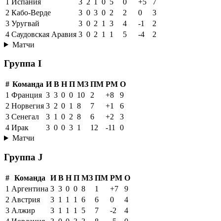
1
Испания
3
2
1
0
5
0
+5
7
2
Кабо-Верде
3
0
3
0
2
2
0
3
3
Уругвай
3
0
2
1
3
4
-1
2
4
Саудовская Аравия
3
0
2
1
1
5
-4
2
Матчи
Группа I
#
Команда
И
В
Н
П
МЗ
ПМ
РМ
О
1
Франция
3
3
0
0
10
2
+8
9
2
Норвегия
3
2
0
1
8
7
+1
6
3
Сенегал
3
1
0
2
8
6
+2
3
4
Ирак
3
0
0
3
1
12
-11
0
Матчи
Группа J
#
Команда
И
В
Н
П
МЗ
ПМ
РМ
О
1
Аргентина
3
3
0
0
8
1
+7
9
2
Австрия
3
1
1
1
6
6
0
4
3
Алжир
3
1
1
1
5
7
-2
4