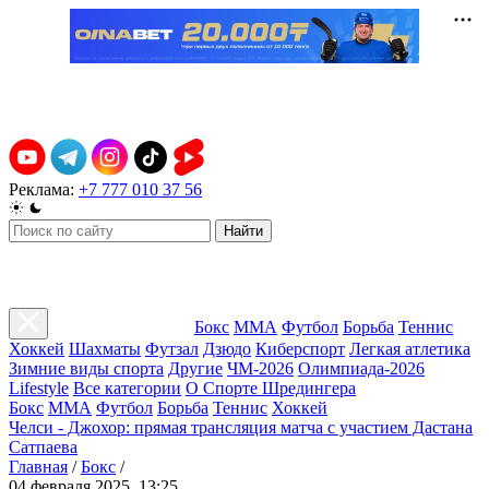
Реклама:
+7 777 010 37 56
Найти
Бокс
ММА
Футбол
Борьба
Теннис
Хоккей
Шахматы
Футзал
Дзюдо
Киберспорт
Легкая атлетика
Зимние виды спорта
Другие
ЧМ-2026
Олимпиада-2026
Lifestyle
Все категории
О Спорте Шредингера
Бокс
ММА
Футбол
Борьба
Теннис
Хоккей
Челси - Джохор: прямая трансляция матча с участием Дастана
Сатпаева
Главная
/
Бокс
/
04 февраля 2025, 13:25