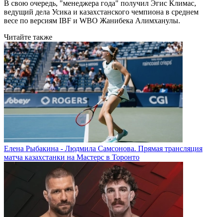
В свою очередь, "менеджера года" получил Эгис Климас,
ведущий дела Усика и казахстанского чемпиона в среднем
весе по версиям IBF и WBO Жанибека Алимханулы.
Читайте также
Елена Рыбакина - Людмила Самсонова. Прямая трансляция
матча казахстанки на Мастерс в Торонто