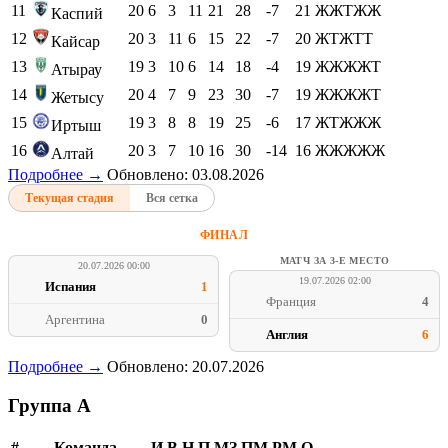
11
20
6
3
11
21
28
-7
21
ЖЖТЖЖ
Каспий
12
20
3
11
6
15
22
-7
20
ЖТЖТТ
Кайсар
13
19
3
10
6
14
18
-4
19
ЖЖЖЖТ
Атырау
14
20
4
7
9
23
30
-7
19
ЖЖЖЖТ
Жетысу
15
19
3
8
8
19
25
-6
17
ЖТЖЖЖ
Иртыш
16
20
3
7
10
16
30
-14
16
ЖЖЖЖЖ
Алтай
Подробнее →
Обновлено: 03.08.2026
Текущая стадия
Вся сетка
ФИНАЛ
МАТЧ ЗА 3-Е МЕСТО
20.07.2026 00:00
19.07.2026 02:00
Испания
1
Франция
4
Аргентина
0
Англия
6
Подробнее →
Обновлено: 20.07.2026
Группа A
#
Команда
И
В
Н
П
МЗ
ПМ
РМ
О