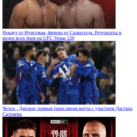
Нокаут от Нургожая, финиш от Салкиллда. Результаты и
видео всех боев на UFC Vegas 120
Челси - Джохор: прямая трансляция матча с участием Дастана
Сатпаева