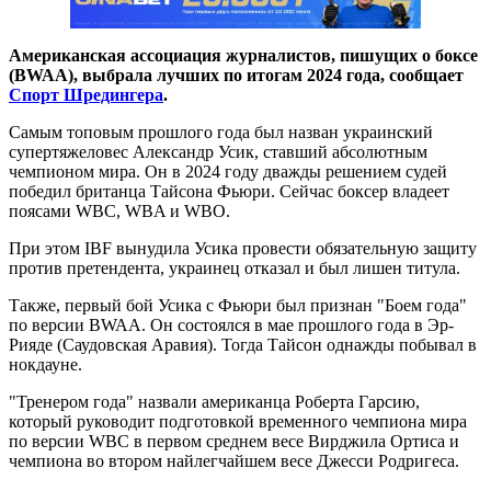
Американская ассоциация журналистов, пишущих о боксе
(BWAA), выбрала лучших по итогам 2024 года, сообщает
Спорт Шредингера
.
Самым топовым прошлого года был назван украинский
супертяжеловес Александр Усик, ставший абсолютным
чемпионом мира. Он в 2024 году дважды решением судей
победил британца Тайсона Фьюри. Сейчас боксер владеет
поясами WBC, WBA и WBO.
При этом IBF вынудила Усика провести обязательную защиту
против претендента, украинец отказал и был лишен титула.
Также, первый бой Усика с Фьюри был признан "Боем года"
по версии BWAA. Он состоялся в мае прошлого года в Эр-
Рияде (Саудовская Аравия). Тогда Тайсон однажды побывал в
нокдауне.
"Тренером года" назвали американца Роберта Гарсию,
который руководит подготовкой
временного чемпиона мира
по версии
WBC
в первом среднем весе
Вирджила Ортиса и
чемпиона во втором найлегчайшем весе Джесси Родригеса.