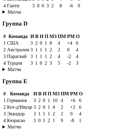
4
Гаити
3
0
0
3
2
8
-6
0
Матчи
Группа D
#
Команда
И
В
Н
П
МЗ
ПМ
РМ
О
1
США
3
2
0
1
8
4
+4
6
2
Австралия
3
1
1
1
2
2
0
4
3
Парагвай
3
1
1
1
2
4
-2
4
4
Турция
3
1
0
2
3
5
-2
3
Матчи
Группа E
#
Команда
И
В
Н
П
МЗ
ПМ
РМ
О
1
Германия
3
2
0
1
10
4
+6
6
2
Кот-д'Ивуар
3
2
0
1
4
2
+2
6
3
Эквадор
3
1
1
1
2
2
0
4
4
Кюрасао
3
0
1
2
1
9
-8
1
Матчи