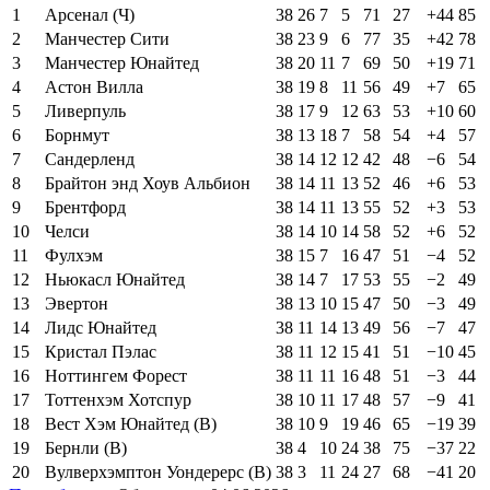
1
Арсенал (Ч)
38
26
7
5
71
27
+44
85
2
Манчестер Сити
38
23
9
6
77
35
+42
78
3
Манчестер Юнайтед
38
20
11
7
69
50
+19
71
4
Астон Вилла
38
19
8
11
56
49
+7
65
5
Ливерпуль
38
17
9
12
63
53
+10
60
6
Борнмут
38
13
18
7
58
54
+4
57
7
Сандерленд
38
14
12
12
42
48
−6
54
8
Брайтон энд Хоув Альбион
38
14
11
13
52
46
+6
53
9
Брентфорд
38
14
11
13
55
52
+3
53
10
Челси
38
14
10
14
58
52
+6
52
11
Фулхэм
38
15
7
16
47
51
−4
52
12
Ньюкасл Юнайтед
38
14
7
17
53
55
−2
49
13
Эвертон
38
13
10
15
47
50
−3
49
14
Лидс Юнайтед
38
11
14
13
49
56
−7
47
15
Кристал Пэлас
38
11
12
15
41
51
−10
45
16
Ноттингем Форест
38
11
11
16
48
51
−3
44
17
Тоттенхэм Хотспур
38
10
11
17
48
57
−9
41
18
Вест Хэм Юнайтед (В)
38
10
9
19
46
65
−19
39
19
Бернли (В)
38
4
10
24
38
75
−37
22
20
Вулверхэмптон Уондерерс (В)
38
3
11
24
27
68
−41
20