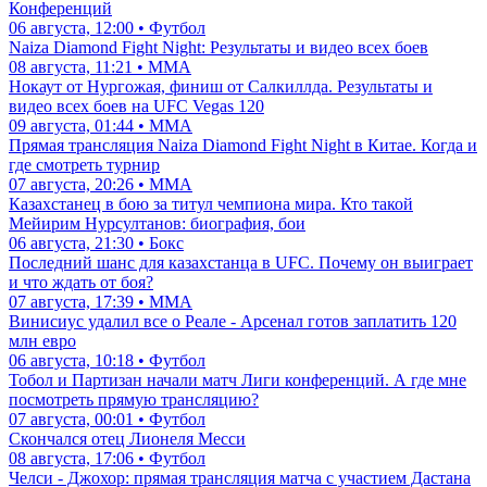
Конференций
06 августа, 12:00 • Футбол
Naiza Diamond Fight Night: Результаты и видео всех боев
08 августа, 11:21 • ММА
Нокаут от Нургожая, финиш от Салкиллда. Результаты и
видео всех боев на UFC Vegas 120
09 августа, 01:44 • ММА
Прямая трансляция Naiza Diamond Fight Night в Китае. Когда и
где смотреть турнир
07 августа, 20:26 • ММА
Казахстанец в бою за титул чемпиона мира. Кто такой
Мейирим Нурсултанов: биография, бои
06 августа, 21:30 • Бокс
Последний шанс для казахстанца в UFC. Почему он выиграет
и что ждать от боя?
07 августа, 17:39 • ММА
Винисиус удалил все о Реале - Арсенал готов заплатить 120
млн евро
06 августа, 10:18 • Футбол
Тобол и Партизан начали матч Лиги конференций. А где мне
посмотреть прямую трансляцию?
07 августа, 00:01 • Футбол
Скончался отец Лионеля Месси
08 августа, 17:06 • Футбол
Челси - Джохор: прямая трансляция матча с участием Дастана