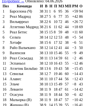
Подробнее →
Обновлено: 04.06.2026
Поз
Команда
И
В
Н
П
МЗ
МП
РМ
О
1
Барселона (Ч)
38
31
1
6
95
36
+59
94
2
Реал Мадрид
38
27
5
6
77
35
+42
86
3
Вильярреал
38
22
6
10
72
46
+26
72
4
Атлетико Мадрид
38
21
6
11
62
44
+18
69
5
Реал Бетис
38
15
15
8
59
48
+11
60
6
Сельта
38
14
12
12
53
48
+5
54
7
Хетафе
38
15
6
17
32
38
−6
51
8
Райо Вальекано
38
12
14
12
41
44
−3
50
9
Валенсия
38
13
10
15
46
55
−9
49
10
Реал Сосьедад
38
11
13
14
59
61
−2
46
11
Эспаньол
38
12
10
16
43
55
−12
46
12
Атлетик Бильбао
38
13
6
19
43
58
−15
45
13
Севилья
38
12
7
19
46
60
−14
43
14
Алавес
38
11
10
17
44
56
−12
43
15
Эльче
38
10
13
15
49
57
−8
43
16
Леванте
38
11
9
18
47
61
−14
42
17
Осасуна
38
11
9
18
44
50
−6
42
18
Мальорка (В)
38
11
9
18
47
57
−10
42
19
Жирона (В)
38
9
14
15
39
55
−16
41