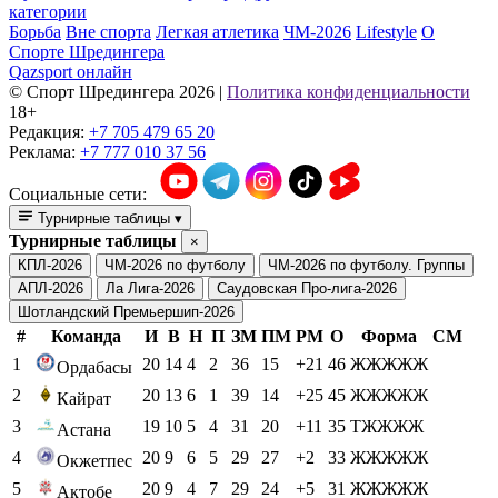
категории
Борьба
Вне спорта
Легкая атлетика
ЧМ-2026
Lifestyle
О
Спорте Шредингера
Qazsport онлайн
© Cпорт Шредингера 2026
|
Политика конфиденциальности
18+
Редакция:
+7 705 479 65 20
Реклама:
+7 777 010 37 56
Социальные сети:
Турнирные таблицы
▾
Турнирные таблицы
×
КПЛ-2026
ЧМ-2026 по футболу
ЧМ-2026 по футболу. Группы
АПЛ-2026
Ла Лига-2026
Саудовская Про-лига-2026
Шотландский Премьершип-2026
#
Команда
И
В
Н
П
ЗМ
ПМ
РМ
О
Форма
СМ
1
20
14
4
2
36
15
+21
46
ЖЖЖЖЖ
Ордабасы
2
20
13
6
1
39
14
+25
45
ЖЖЖЖЖ
Кайрат
3
19
10
5
4
31
20
+11
35
ТЖЖЖЖ
Астана
4
20
9
6
5
29
27
+2
33
ЖЖЖЖЖ
Окжетпес
5
20
9
4
7
29
24
+5
31
ЖЖЖЖЖ
Актобе