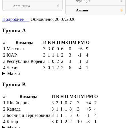
Франция
4
Аргентина
0
Англия
6
Подробнее →
Обновлено: 20.07.2026
Группа A
#
Команда
И
В
Н
П
МЗ
ПМ
РМ
О
1
Мексика
3
3
0
0
6
0
+6
9
2
ЮАР
3
1
1
1
2
3
-1
4
3
Республика Корея
3
1
0
2
2
3
-1
3
4
Чехия
3
0
1
2
2
6
-4
1
Матчи
Группа B
#
Команда
И
В
Н
П
МЗ
ПМ
РМ
О
1
Швейцария
3
2
1
0
7
3
+4
7
2
Канада
3
1
1
1
8
3
+5
4
3
Босния и Герцеговина
3
1
1
1
5
6
-1
4
4
Катар
3
0
1
2
2
10
-8
1
Матчи