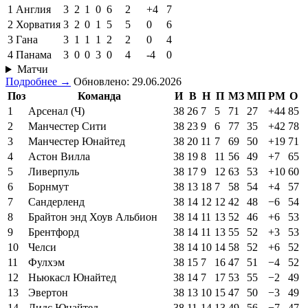
1
Англия
3
2
1
0
6
2
+4
7
2
Хорватия
3
2
0
1
5
5
0
6
3
Гана
3
1
1
1
2
2
0
4
4
Панама
3
0
0
3
0
4
-4
0
Матчи
Подробнее →
Обновлено: 29.06.2026
Поз
Команда
И
В
Н
П
МЗ
МП
РМ
О
1
Арсенал (Ч)
38
26
7
5
71
27
+44
85
2
Манчестер Сити
38
23
9
6
77
35
+42
78
3
Манчестер Юнайтед
38
20
11
7
69
50
+19
71
4
Астон Вилла
38
19
8
11
56
49
+7
65
5
Ливерпуль
38
17
9
12
63
53
+10
60
6
Борнмут
38
13
18
7
58
54
+4
57
7
Сандерленд
38
14
12
12
42
48
−6
54
8
Брайтон энд Хоув Альбион
38
14
11
13
52
46
+6
53
9
Брентфорд
38
14
11
13
55
52
+3
53
10
Челси
38
14
10
14
58
52
+6
52
11
Фулхэм
38
15
7
16
47
51
−4
52
12
Ньюкасл Юнайтед
38
14
7
17
53
55
−2
49
13
Эвертон
38
13
10
15
47
50
−3
49
14
Лидс Юнайтед
38
11
14
13
49
56
−7
47