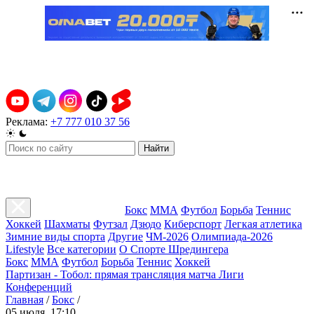
Реклама:
+7 777 010 37 56
Найти
Бокс
ММА
Футбол
Борьба
Теннис
Хоккей
Шахматы
Футзал
Дзюдо
Киберспорт
Легкая атлетика
Зимние виды спорта
Другие
ЧМ-2026
Олимпиада-2026
Lifestyle
Все категории
О Спорте Шредингера
Бокс
ММА
Футбол
Борьба
Теннис
Хоккей
Партизан - Тобол: прямая трансляция матча Лиги
Конференций
Главная
/
Бокс
/
05 июля, 17:10