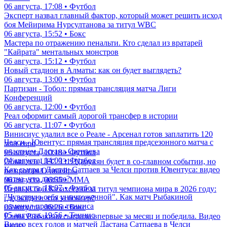
06 августа, 17:08 • Футбол
Эксперт назвал главный фактор, который может решить исход
боя Мейирима Нурсултанова за титул WBC
06 августа, 15:52 • Бокс
Мастера по отражению пенальти. Кто сделал из вратарей
"Кайрата" ментальных монстров
06 августа, 15:12 • Футбол
Новый стадион в Алматы: как он будет выглядеть?
06 августа, 13:00 • Футбол
Партизан - Тобол: прямая трансляция матча Лиги
Конференций
06 августа, 12:00 • Футбол
Реал оформит самый дорогой трансфер в истории
06 августа, 11:07 • Футбол
Винисиус удалил все о Реале - Арсенал готов заплатить 120
Челси - Ювентус: прямая трансляция предсезонного матча с
млн евро
участием Дастана Сатпаева
06 августа, 10:18 • Футбол
04 августа, 14:00 • Футбол
Объявлен UFC 331: Царукян будет в со-главном событии, но
Как сыграл Дастан Сатпаев за Челси против Ювентуса: видео
не против Оливейры
матча, что дальше?
06 августа, 06:55 • ММА
05 августа, 18:07 • Футбол
Первый бой Казахстана за титул чемпиона мира в 2026 году:
"Чувствую себя уничтоженной". Как матч Рыбакиной
где, когда и что за боксер?
изменил правила тенниса
06 августа, 06:26 • Бокс
05 августа, 19:56 • Теннис
Елена Рыбакина сыграла впервые за месяц и победила. Видео
Видео всех голов и матчей Дастана Сатпаева в Челси
матча