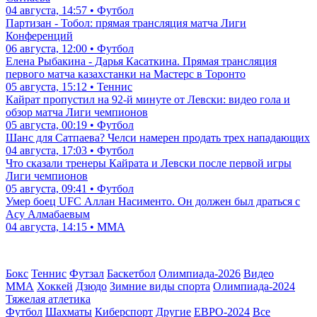
04 августа, 14:57 • Футбол
Партизан - Тобол: прямая трансляция матча Лиги
Конференций
06 августа, 12:00 • Футбол
Елена Рыбакина - Дарья Касаткина. Прямая трансляция
первого матча казахстанки на Мастерс в Торонто
05 августа, 15:12 • Теннис
Кайрат пропустил на 92-й минуте от Левски: видео гола и
обзор матча Лиги чемпионов
05 августа, 00:19 • Футбол
Шанс для Сатпаева? Челси намерен продать трех нападающих
04 августа, 17:03 • Футбол
Что сказали тренеры Кайрата и Левски после первой игры
Лиги чемпионов
05 августа, 09:41 • Футбол
Умер боец UFC Аллан Насименто. Он должен был драться с
Асу Алмабаевым
04 августа, 14:15 • ММА
Бокс
Теннис
Футзал
Баскетбол
Олимпиада-2026
Видео
ММА
Хоккей
Дзюдо
Зимние виды спорта
Олимпиада-2024
Тяжелая атлетика
Футбол
Шахматы
Киберспорт
Другие
ЕВРО-2024
Все