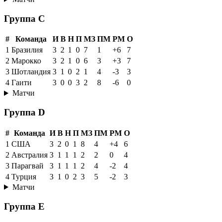
Группа C
#
Команда
И
В
Н
П
МЗ
ПМ
РМ
О
1
Бразилия
3
2
1
0
7
1
+6
7
2
Марокко
3
2
1
0
6
3
+3
7
3
Шотландия
3
1
0
2
1
4
-3
3
4
Гаити
3
0
0
3
2
8
-6
0
Матчи
Группа D
#
Команда
И
В
Н
П
МЗ
ПМ
РМ
О
1
США
3
2
0
1
8
4
+4
6
2
Австралия
3
1
1
1
2
2
0
4
3
Парагвай
3
1
1
1
2
4
-2
4
4
Турция
3
1
0
2
3
5
-2
3
Матчи
Группа E