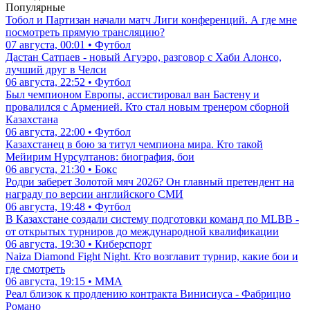
Популярные
Тобол и Партизан начали матч Лиги конференций. А где мне
посмотреть прямую трансляцию?
07 августа, 00:01 • Футбол
Дастан Сатпаев - новый Агуэро, разговор с Хаби Алонсо,
лучший друг в Челси
06 августа, 22:52 • Футбол
Был чемпионом Европы, ассистировал ван Бастену и
провалился с Арменией. Кто стал новым тренером сборной
Казахстана
06 августа, 22:00 • Футбол
Казахстанец в бою за титул чемпиона мира. Кто такой
Мейирим Нурсултанов: биография, бои
06 августа, 21:30 • Бокс
Родри заберет Золотой мяч 2026? Он главный претендент на
награду по версии английского СМИ
06 августа, 19:48 • Футбол
В Казахстане создали систему подготовки команд по MLBB -
от открытых турниров до международной квалификации
06 августа, 19:30 • Киберспорт
Naiza Diamond Fight Night. Кто возглавит турнир, какие бои и
где смотреть
06 августа, 19:15 • ММА
Реал близок к продлению контракта Винисиуса - Фабрицио
Романо