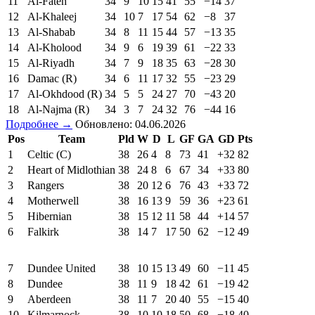
11
Al-Fateh
34
9
10
15
41
55
−14
37
12
Al-Khaleej
34
10
7
17
54
62
−8
37
13
Al-Shabab
34
8
11
15
44
57
−13
35
14
Al-Kholood
34
9
6
19
39
61
−22
33
15
Al-Riyadh
34
7
9
18
35
63
−28
30
16
Damac (R)
34
6
11
17
32
55
−23
29
17
Al-Okhdood (R)
34
5
5
24
27
70
−43
20
18
Al-Najma (R)
34
3
7
24
32
76
−44
16
Подробнее →
Обновлено: 04.06.2026
Pos
Team
Pld
W
D
L
GF
GA
GD
Pts
1
Celtic (C)
38
26
4
8
73
41
+32
82
2
Heart of Midlothian
38
24
8
6
67
34
+33
80
3
Rangers
38
20
12
6
76
43
+33
72
4
Motherwell
38
16
13
9
59
36
+23
61
5
Hibernian
38
15
12
11
58
44
+14
57
6
Falkirk
38
14
7
17
50
62
−12
49
7
Dundee United
38
10
15
13
49
60
−11
45
8
Dundee
38
11
9
18
42
61
−19
42
9
Aberdeen
38
11
7
20
40
55
−15
40
10
Kilmarnock
38
10
10
18
50
68
−18
40