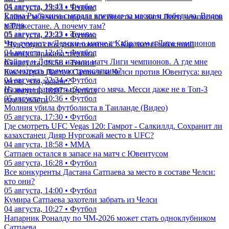
04 августа, 19:43 • Футбол
05 августа, 23:23 • Теннис
Елена Рыбакина сыграла впервые за месяц и победила. Видео
Кайрат за 6 часов продал все билеты на матч Лиги чемпионов
матча
в Туркестане. А почему там?
05 августа, 23:23 • Теннис
05 августа, 22:32 • Футбол
Что думают в Левски о матче с Кайратом в Лиге чемпионов
"Чувствую себя уничтоженной". Как матч Рыбакиной
04 августа, 12:42 • Футбол
изменил правила тенниса
Кайрат и Левски начали матч Лиги чемпионов. А где мне
05 августа, 19:56 • Теннис
посмотреть прямую трансляцию?
Как сыграл Дастан Сатпаев за Челси против Ювентуса: видео
04 августа, 22:34 • Футбол
матча, что дальше?
Названы фавориты Золотого мяча. Месси даже не в Топ-3
05 августа, 18:07 • Футбол
05 августа, 10:36 • Футбол
еще новости
Молния убила футболиста в Таиланде (Видео)
05 августа, 17:30 • Футбол
Где смотреть UFC Vegas 120: Гамрот - Салкиллд. Сохранит ли
казахстанец Дияр Нургожай место в UFC?
04 августа, 18:58 • ММА
Сатпаев остался в запасе на матч с Ювентусом
05 августа, 16:28 • Футбол
Все конкуренты Дастана Сатпаева за место в составе Челси:
кто они?
05 августа, 14:00 • Футбол
Кумира Сатпаева захотели забрать из Челси
04 августа, 10:27 • Футбол
Напарник Роналду по ЧМ-2026 может стать одноклубником
Сатпаева