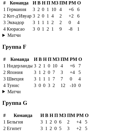
#
Команда
И
В
Н
П
МЗ
ПМ
РМ
О
1
Германия
3
2
0
1
10
4
+6
6
2
Кот-д'Ивуар
3
2
0
1
4
2
+2
6
3
Эквадор
3
1
1
1
2
2
0
4
4
Кюрасао
3
0
1
2
1
9
-8
1
Матчи
Группа F
#
Команда
И
В
Н
П
МЗ
ПМ
РМ
О
1
Нидерланды
3
2
1
0
10
4
+6
7
2
Япония
3
1
2
0
7
3
+4
5
3
Швеция
3
1
1
1
7
7
0
4
4
Тунис
3
0
0
3
2
12
-10
0
Матчи
Группа G
#
Команда
И
В
Н
П
МЗ
ПМ
РМ
О
1
Бельгия
3
1
2
0
6
2
+4
5
2
Египет
3
1
2
0
5
3
+2
5