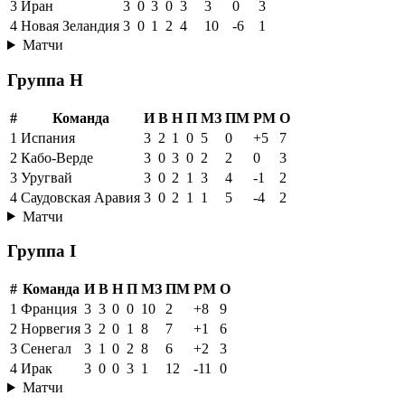
3
Иран
3
0
3
0
3
3
0
3
4
Новая Зеландия
3
0
1
2
4
10
-6
1
Матчи
Группа H
#
Команда
И
В
Н
П
МЗ
ПМ
РМ
О
1
Испания
3
2
1
0
5
0
+5
7
2
Кабо-Верде
3
0
3
0
2
2
0
3
3
Уругвай
3
0
2
1
3
4
-1
2
4
Саудовская Аравия
3
0
2
1
1
5
-4
2
Матчи
Группа I
#
Команда
И
В
Н
П
МЗ
ПМ
РМ
О
1
Франция
3
3
0
0
10
2
+8
9
2
Норвегия
3
2
0
1
8
7
+1
6
3
Сенегал
3
1
0
2
8
6
+2
3
4
Ирак
3
0
0
3
1
12
-11
0
Матчи