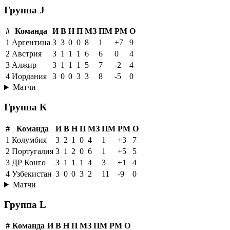
Группа J
#
Команда
И
В
Н
П
МЗ
ПМ
РМ
О
1
Аргентина
3
3
0
0
8
1
+7
9
2
Австрия
3
1
1
1
6
6
0
4
3
Алжир
3
1
1
1
5
7
-2
4
4
Иордания
3
0
0
3
3
8
-5
0
Матчи
Группа K
#
Команда
И
В
Н
П
МЗ
ПМ
РМ
О
1
Колумбия
3
2
1
0
4
1
+3
7
2
Португалия
3
1
2
0
6
1
+5
5
3
ДР Конго
3
1
1
1
4
3
+1
4
4
Узбекистан
3
0
0
3
2
11
-9
0
Матчи
Группа L
#
Команда
И
В
Н
П
МЗ
ПМ
РМ
О