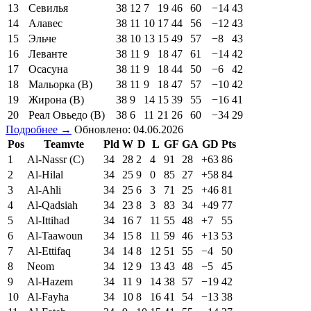
13
Севилья
38
12
7
19
46
60
−14
43
14
Алавес
38
11
10
17
44
56
−12
43
15
Эльче
38
10
13
15
49
57
−8
43
16
Леванте
38
11
9
18
47
61
−14
42
17
Осасуна
38
11
9
18
44
50
−6
42
18
Мальорка (В)
38
11
9
18
47
57
−10
42
19
Жирона (В)
38
9
14
15
39
55
−16
41
20
Реал Овьедо (В)
38
6
11
21
26
60
−34
29
Подробнее →
Обновлено: 04.06.2026
Pos
Teamvte
Pld
W
D
L
GF
GA
GD
Pts
1
Al-Nassr (C)
34
28
2
4
91
28
+63
86
2
Al-Hilal
34
25
9
0
85
27
+58
84
3
Al-Ahli
34
25
6
3
71
25
+46
81
4
Al-Qadsiah
34
23
8
3
83
34
+49
77
5
Al-Ittihad
34
16
7
11
55
48
+7
55
6
Al-Taawoun
34
15
8
11
59
46
+13
53
7
Al-Ettifaq
34
14
8
12
51
55
−4
50
8
Neom
34
12
9
13
43
48
−5
45
9
Al-Hazem
34
11
9
14
38
57
−19
42
10
Al-Fayha
34
10
8
16
41
54
−13
38