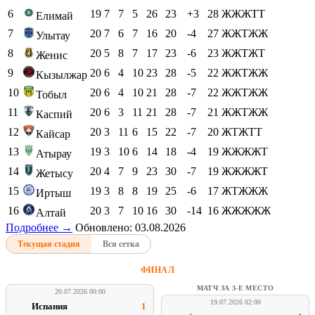
6
19
7
7
5
26
23
+3
28
ЖЖЖТТ
Елимай
7
20
7
6
7
16
20
-4
27
ЖЖТЖЖ
Улытау
8
20
5
8
7
17
23
-6
23
ЖЖТЖТ
Женис
9
20
6
4
10
23
28
-5
22
ЖЖТЖЖ
Кызылжар
10
20
6
4
10
21
28
-7
22
ЖЖТЖЖ
Тобыл
11
20
6
3
11
21
28
-7
21
ЖЖТЖЖ
Каспий
12
20
3
11
6
15
22
-7
20
ЖТЖТТ
Кайсар
13
19
3
10
6
14
18
-4
19
ЖЖЖЖТ
Атырау
14
20
4
7
9
23
30
-7
19
ЖЖЖЖТ
Жетысу
15
19
3
8
8
19
25
-6
17
ЖТЖЖЖ
Иртыш
16
20
3
7
10
16
30
-14
16
ЖЖЖЖЖ
Алтай
Подробнее →
Обновлено: 03.08.2026
Текущая стадия
Вся сетка
ФИНАЛ
МАТЧ ЗА 3-Е МЕСТО
20.07.2026 00:00
19.07.2026 02:00
Испания
1