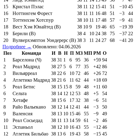
15
Кристал Пэлас
38
11
12
15
41
51
−10
45
16
Ноттингем Форест
38
11
11
16
48
51
−3
44
17
Тоттенхэм Хотспур
38
10
11
17
48
57
−9
41
18
Вест Хэм Юнайтед (В)
38
10
9
19
46
65
−19
39
19
Бернли (В)
38
4
10
24
38
75
−37
22
20
Вулверхэмптон Уондерерс (В)
38
3
11
24
27
68
−41
20
Подробнее →
Обновлено: 04.06.2026
Поз
Команда
И
В
Н
П
МЗ
МП
РМ
О
1
Барселона (Ч)
38
31
1
6
95
36
+59
94
2
Реал Мадрид
38
27
5
6
77
35
+42
86
3
Вильярреал
38
22
6
10
72
46
+26
72
4
Атлетико Мадрид
38
21
6
11
62
44
+18
69
5
Реал Бетис
38
15
15
8
59
48
+11
60
6
Сельта
38
14
12
12
53
48
+5
54
7
Хетафе
38
15
6
17
32
38
−6
51
8
Райо Вальекано
38
12
14
12
41
44
−3
50
9
Валенсия
38
13
10
15
46
55
−9
49
10
Реал Сосьедад
38
11
13
14
59
61
−2
46
11
Эспаньол
38
12
10
16
43
55
−12
46
12
Атлетик Бильбао
38
13
6
19
43
58
−15
45