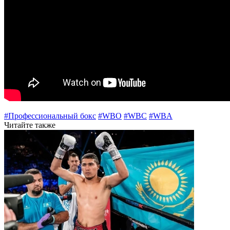
#Профессиональный бокс
#WBO
#WBC
#WBA
Читайте также