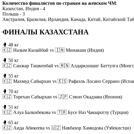
Количество финалистов по странам на женском ЧМ
:
Казахстан, Индия - 4
Польша - 3
Австралия, Бразилия, Ирландия, Канада, Китай, Китайский Тай
ФИНАЛЫ КАЗАХСТАНА
🥊 48 кг
🇰🇿 Назым Кызайбай vs 🇮🇳 Минакши (Индия)
🥊 50 кг
🇰🇿 Санжар Ташкенбай vs 🇲🇳 Алдаркхишиг Баттулга (Монг
🥊 55 кг
🇰🇿 Махмуд Сабырхан vs 🇪🇸 Рафаэль Лосано Серрано (Испа
🥊 70 кг
🇰🇿 Торехан Сабырхан vs 🇯🇵 Сэвон Окадзава (Япония)
🥊 51 кг
🇰🇿 Алуа Балкибекова vs 🇹🇷 Бусе Наз Чакыроглу (Турция)
🥊 65 кг
🇰🇿 Аида Абикеева vs 🇺🇿 Навбахор Хамидова (Узбекистан)