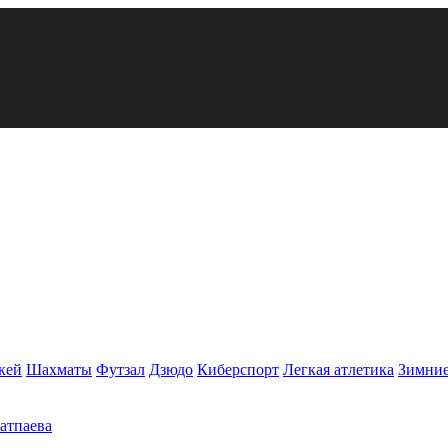
кей
Шахматы
Футзал
Дзюдо
Киберспорт
Легкая атлетика
Зимние
Сатпаева