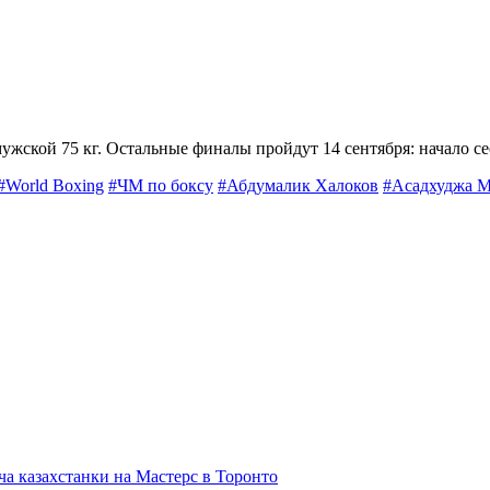
жской 75 кг. Остальные финалы пройдут 14 сентября: начало сесс
#World Boxing
#ЧМ по боксу
#Абдумалик Халоков
#Асадхуджа 
а казахстанки на Мастерс в Торонто