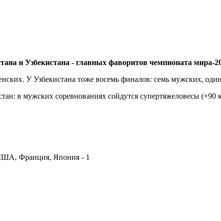
тана и Узбекистана - главных фаворитов чемпионата мира-20
енских. У Узбекистана тоже восемь финалов: семь мужских, оди
тан: в мужских соревнованиях сойдутся супертяжеловесы (+90 кг)
США, Франция, Япония - 1