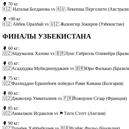
🥊 70 кг
🇰🇿 Наталья Богданова vs 🇦🇺 Лекеиша Перголити (Австрали
🥊 +90 кг
🇰🇿 Айбек Оралбай vs 🇺🇿 Жахонгир Зокиров (Узбекистан)
ФИНАЛЫ УЗБЕКИСТАНА
🥊 60 кг:
🇺🇿Абдумалик Халоко vs 🇧🇷Луис Габриэль Оливейра (Брази
🥊 65 кг:
🇺🇿Асадхуджа Муйндинхуджаев vs 🇧🇷Юри Фалькао (Бразил
🥊 75 кг:
🇺🇿Фазлиддин Еркинбоев победил Рами Кивана (Болгария)
🥊 80 кг:
🇺🇿Джавохир Умматалиев vs 🇫🇷Йожерлен Сезар (Франция)
🥊 85 кг:
🇺🇿Акмалжон Исраилов vs 🏴󠁧󠁢󠁥󠁮󠁧󠁿Тигн Стотт (Англия)
🥊 90 кг:
🇺🇿Турабек Хаббибулаев vs 🇧🇷Исайяс Фильо (Бразилия)