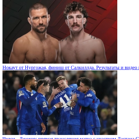
Нокаут от Нургожая, финиш от Салкиллда. Результаты и видео 
Челси - Джохор: прямая трансляция матча с участием Дастана 