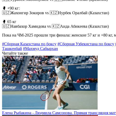
🥊 +90 кг:
🇺🇿Жахонгир Зокиров vs 🇰🇿Нурбек Оралбай (Казахстан)
🥊 65 кг
🇺🇿Навбахор Хамидова vs 🇰🇿Аида Абикеева (Казахстан)
Пока на ЧМ-2025 прошли три финала: женские 57 кг и +80 кг, му
#Сборная Казахстана по боксу
#Сборная Узбекистана по боксу
Ташкенбай
#Махмуд Сабырхан
Читайте также
Елена Рыбакина - Людмила Самсонова. Прямая трансляция матч