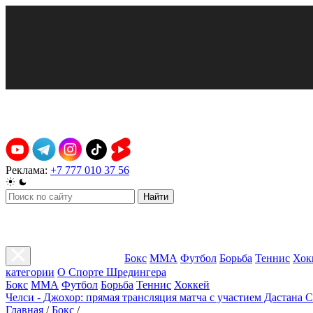
Реклама:
+7 777 010 37 56
Найти
Бокс
ММА
Футбол
Борьба
Теннис
Хок
категории
О Спорте Шредингера
Бокс
ММА
Футбол
Борьба
Теннис
Хоккей
Челси - Джохор: прямая трансляция матча с участием Дастана 
Главная
/
Бокс
/