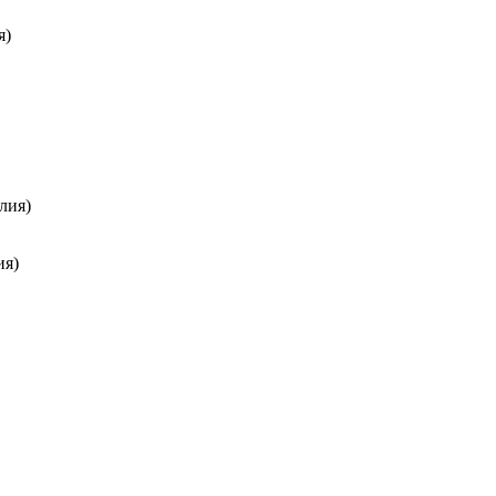
я)
лия)
ия)