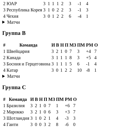
2
ЮАР
3
1
1
1
2
3
-1
4
3
Республика Корея
3
1
0
2
2
3
-1
3
4
Чехия
3
0
1
2
2
6
-4
1
Матчи
Группа B
#
Команда
И
В
Н
П
МЗ
ПМ
РМ
О
1
Швейцария
3
2
1
0
7
3
+4
7
2
Канада
3
1
1
1
8
3
+5
4
3
Босния и Герцеговина
3
1
1
1
5
6
-1
4
4
Катар
3
0
1
2
2
10
-8
1
Матчи
Группа C
#
Команда
И
В
Н
П
МЗ
ПМ
РМ
О
1
Бразилия
3
2
1
0
7
1
+6
7
2
Марокко
3
2
1
0
6
3
+3
7
3
Шотландия
3
1
0
2
1
4
-3
3
4
Гаити
3
0
0
3
2
8
-6
0