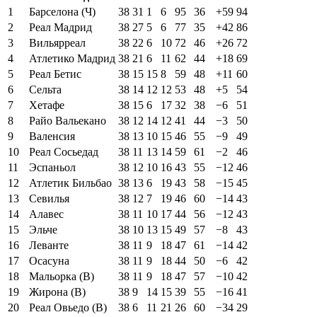
1
Барселона (Ч)
38
31
1
6
95
36
+59
94
2
Реал Мадрид
38
27
5
6
77
35
+42
86
3
Вильярреал
38
22
6
10
72
46
+26
72
4
Атлетико Мадрид
38
21
6
11
62
44
+18
69
5
Реал Бетис
38
15
15
8
59
48
+11
60
6
Сельта
38
14
12
12
53
48
+5
54
7
Хетафе
38
15
6
17
32
38
−6
51
8
Райо Вальекано
38
12
14
12
41
44
−3
50
9
Валенсия
38
13
10
15
46
55
−9
49
10
Реал Сосьедад
38
11
13
14
59
61
−2
46
11
Эспаньол
38
12
10
16
43
55
−12
46
12
Атлетик Бильбао
38
13
6
19
43
58
−15
45
13
Севилья
38
12
7
19
46
60
−14
43
14
Алавес
38
11
10
17
44
56
−12
43
15
Эльче
38
10
13
15
49
57
−8
43
16
Леванте
38
11
9
18
47
61
−14
42
17
Осасуна
38
11
9
18
44
50
−6
42
18
Мальорка (В)
38
11
9
18
47
57
−10
42
19
Жирона (В)
38
9
14
15
39
55
−16
41
20
Реал Овьедо (В)
38
6
11
21
26
60
−34
29