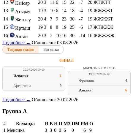
12
20
3
11
6
15
22
-7
20
ЖТЖТТ
Кайсар
13
19
3
10
6
14
18
-4
19
ЖЖЖЖТ
Атырау
14
20
4
7
9
23
30
-7
19
ЖЖЖЖТ
Жетысу
15
19
3
8
8
19
25
-6
17
ЖТЖЖЖ
Иртыш
16
20
3
7
10
16
30
-14
16
ЖЖЖЖЖ
Алтай
Подробнее →
Обновлено: 03.08.2026
Текущая стадия
Вся сетка
ФИНАЛ
МАТЧ ЗА 3-Е МЕСТО
20.07.2026 00:00
19.07.2026 02:00
Испания
1
Франция
4
Аргентина
0
Англия
6
Подробнее →
Обновлено: 20.07.2026
Группа A
#
Команда
И
В
Н
П
МЗ
ПМ
РМ
О
1
Мексика
3
3
0
0
6
0
+6
9