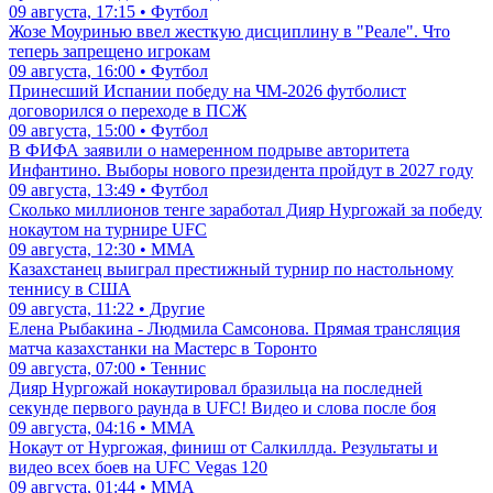
09 августа, 17:15 • Футбол
Жозе Моуринью ввел жесткую дисциплину в "Реале". Что
теперь запрещено игрокам
09 августа, 16:00 • Футбол
Принесший Испании победу на ЧМ-2026 футболист
договорился о переходе в ПСЖ
09 августа, 15:00 • Футбол
В ФИФА заявили о намеренном подрыве авторитета
Инфантино. Выборы нового президента пройдут в 2027 году
09 августа, 13:49 • Футбол
Сколько миллионов тенге заработал Дияр Нургожай за победу
нокаутом на турнире UFC
09 августа, 12:30 • ММА
Казахстанец выиграл престижный турнир по настольному
теннису в США
09 августа, 11:22 • Другие
Елена Рыбакина - Людмила Самсонова. Прямая трансляция
матча казахстанки на Мастерс в Торонто
09 августа, 07:00 • Теннис
Дияр Нургожай нокаутировал бразильца на последней
секунде первого раунда в UFC! Видео и слова после боя
09 августа, 04:16 • ММА
Нокаут от Нургожая, финиш от Салкиллда. Результаты и
видео всех боев на UFC Vegas 120
09 августа, 01:44 • ММА