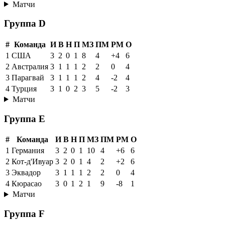
Матчи
Группа D
#
Команда
И
В
Н
П
МЗ
ПМ
РМ
О
1
США
3
2
0
1
8
4
+4
6
2
Австралия
3
1
1
1
2
2
0
4
3
Парагвай
3
1
1
1
2
4
-2
4
4
Турция
3
1
0
2
3
5
-2
3
Матчи
Группа E
#
Команда
И
В
Н
П
МЗ
ПМ
РМ
О
1
Германия
3
2
0
1
10
4
+6
6
2
Кот-д'Ивуар
3
2
0
1
4
2
+2
6
3
Эквадор
3
1
1
1
2
2
0
4
4
Кюрасао
3
0
1
2
1
9
-8
1
Матчи
Группа F