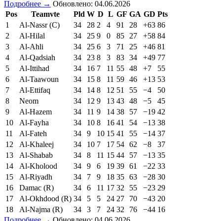
Подробнее →
Обновлено: 04.06.2026
Pos
Teamvte
Pld
W
D
L
GF
GA
GD
Pts
1
Al-Nassr (C)
34
28
2
4
91
28
+63
86
2
Al-Hilal
34
25
9
0
85
27
+58
84
3
Al-Ahli
34
25
6
3
71
25
+46
81
4
Al-Qadsiah
34
23
8
3
83
34
+49
77
5
Al-Ittihad
34
16
7
11
55
48
+7
55
6
Al-Taawoun
34
15
8
11
59
46
+13
53
7
Al-Ettifaq
34
14
8
12
51
55
−4
50
8
Neom
34
12
9
13
43
48
−5
45
9
Al-Hazem
34
11
9
14
38
57
−19
42
10
Al-Fayha
34
10
8
16
41
54
−13
38
11
Al-Fateh
34
9
10
15
41
55
−14
37
12
Al-Khaleej
34
10
7
17
54
62
−8
37
13
Al-Shabab
34
8
11
15
44
57
−13
35
14
Al-Kholood
34
9
6
19
39
61
−22
33
15
Al-Riyadh
34
7
9
18
35
63
−28
30
16
Damac (R)
34
6
11
17
32
55
−23
29
17
Al-Okhdood (R)
34
5
5
24
27
70
−43
20
18
Al-Najma (R)
34
3
7
24
32
76
−44
16
Подробнее →
Обновлено: 04.06.2026