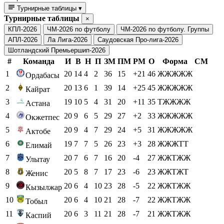
Турнирные таблицы
▾
Турнирные таблицы
×
КПЛ-2026
ЧМ-2026 по футболу
ЧМ-2026 по футболу. Группы
АПЛ-2026
Ла Лига-2026
Саудовская Про-лига-2026
Шотландский Премьершип-2026
#
Команда
И
В
Н
П
ЗМ
ПМ
РМ
О
Форма
СМ
1
20
14
4
2
36
15
+21
46
ЖЖЖЖЖ
Ордабасы
2
20
13
6
1
39
14
+25
45
ЖЖЖЖЖ
Кайрат
3
19
10
5
4
31
20
+11
35
ТЖЖЖЖ
Астана
4
20
9
6
5
29
27
+2
33
ЖЖЖЖЖ
Окжетпес
5
20
9
4
7
29
24
+5
31
ЖЖЖЖЖ
Актобе
6
19
7
7
5
26
23
+3
28
ЖЖЖТТ
Елимай
7
20
7
6
7
16
20
-4
27
ЖЖТЖЖ
Улытау
8
20
5
8
7
17
23
-6
23
ЖЖТЖТ
Женис
9
20
6
4
10
23
28
-5
22
ЖЖТЖЖ
Кызылжар
10
20
6
4
10
21
28
-7
22
ЖЖТЖЖ
Тобыл
11
20
6
3
11
21
28
-7
21
ЖЖТЖЖ
Каспий