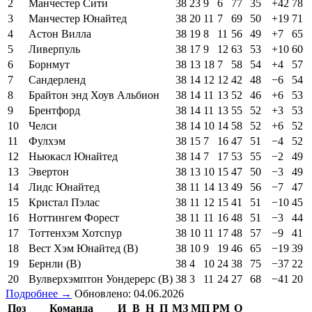
2
Манчестер Сити
38
23
9
6
77
35
+42
78
3
Манчестер Юнайтед
38
20
11
7
69
50
+19
71
4
Астон Вилла
38
19
8
11
56
49
+7
65
5
Ливерпуль
38
17
9
12
63
53
+10
60
6
Борнмут
38
13
18
7
58
54
+4
57
7
Сандерленд
38
14
12
12
42
48
−6
54
8
Брайтон энд Хоув Альбион
38
14
11
13
52
46
+6
53
9
Брентфорд
38
14
11
13
55
52
+3
53
10
Челси
38
14
10
14
58
52
+6
52
11
Фулхэм
38
15
7
16
47
51
−4
52
12
Ньюкасл Юнайтед
38
14
7
17
53
55
−2
49
13
Эвертон
38
13
10
15
47
50
−3
49
14
Лидс Юнайтед
38
11
14
13
49
56
−7
47
15
Кристал Пэлас
38
11
12
15
41
51
−10
45
16
Ноттингем Форест
38
11
11
16
48
51
−3
44
17
Тоттенхэм Хотспур
38
10
11
17
48
57
−9
41
18
Вест Хэм Юнайтед (В)
38
10
9
19
46
65
−19
39
19
Бернли (В)
38
4
10
24
38
75
−37
22
20
Вулверхэмптон Уондерерс (В)
38
3
11
24
27
68
−41
20
Подробнее →
Обновлено: 04.06.2026
Поз
Команда
И
В
Н
П
МЗ
МП
РМ
О