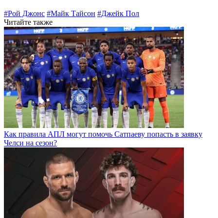
#Рой Джонс
#Майк Тайсон
#Джейк Пол
Читайте также
Как правила АПЛ могут помочь Сатпаеву попасть в заявку
Челси на сезон?