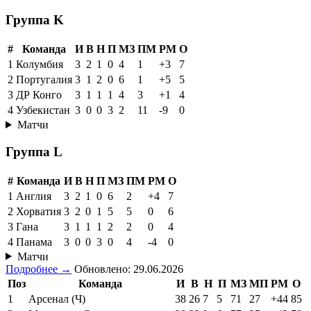
Группа K
#
Команда
И
В
Н
П
МЗ
ПМ
РМ
О
1
Колумбия
3
2
1
0
4
1
+3
7
2
Португалия
3
1
2
0
6
1
+5
5
3
ДР Конго
3
1
1
1
4
3
+1
4
4
Узбекистан
3
0
0
3
2
11
-9
0
Матчи
Группа L
#
Команда
И
В
Н
П
МЗ
ПМ
РМ
О
1
Англия
3
2
1
0
6
2
+4
7
2
Хорватия
3
2
0
1
5
5
0
6
3
Гана
3
1
1
1
2
2
0
4
4
Панама
3
0
0
3
0
4
-4
0
Матчи
Подробнее →
Обновлено: 29.06.2026
Поз
Команда
И
В
Н
П
МЗ
МП
РМ
О
1
Арсенал (Ч)
38
26
7
5
71
27
+44
85