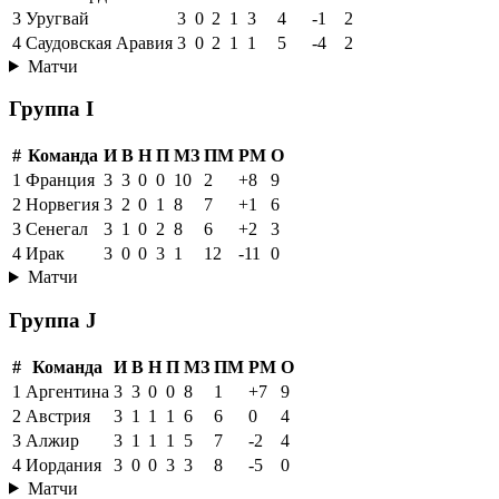
3
Уругвай
3
0
2
1
3
4
-1
2
4
Саудовская Аравия
3
0
2
1
1
5
-4
2
Матчи
Группа I
#
Команда
И
В
Н
П
МЗ
ПМ
РМ
О
1
Франция
3
3
0
0
10
2
+8
9
2
Норвегия
3
2
0
1
8
7
+1
6
3
Сенегал
3
1
0
2
8
6
+2
3
4
Ирак
3
0
0
3
1
12
-11
0
Матчи
Группа J
#
Команда
И
В
Н
П
МЗ
ПМ
РМ
О
1
Аргентина
3
3
0
0
8
1
+7
9
2
Австрия
3
1
1
1
6
6
0
4
3
Алжир
3
1
1
1
5
7
-2
4
4
Иордания
3
0
0
3
3
8
-5
0
Матчи