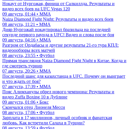
Нокаут от Нургожая, финиш от Салкиллда. Результаты и
видео всех боев на UFC Vegas 120
09 августа, 01:44 • ММА
Naiza Diamond Fight Night: Результаты и видео всех боев
08 августа, 11:21 • ММА
Дияр Нургожай нокаутировал бразильца на последней
секунде первого раунда в UFC! Видео и слова после боя
09 августа, 04:16 • ММА
Разгром от Ордабасы и другие результаты 21-го тура КПЛ:
видеоообзоры всех матчей
08 августа, 23:55 • Футбол
Прямая трансляция Naiza Diamond Fight Night в Китае. Когда и
где смотреть турнир
07 августа, 20:26 • ММА
Последний шанс для казахстанца в UFC. Почему он выиграет
и что ждать от боя?
07 августа, 17:39 • ММА
Пояс Алимханулы обрел нового чемпиона: Результаты и
видео Zuffa Boxing 10 в Дублине
09 августа, 01:06 • Бокс
Скончался отец Лионеля Месси
08 августа, 17:06 • Футбол
Зарплата в 17 миллионов, личный особняк и фанатская
любовь. Как встретили Салаха в Турции?
08 августа, 13:59 • Футбол