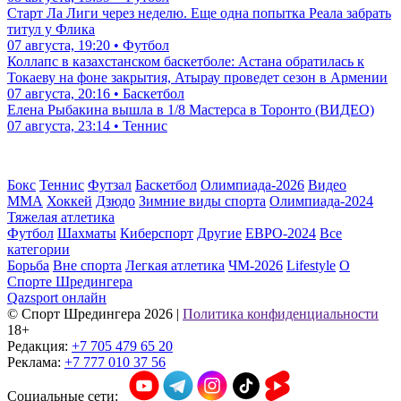
Старт Ла Лиги через неделю. Еще одна попытка Реала забрать
титул у Флика
07 августа, 19:20 • Футбол
Коллапс в казахстанском баскетболе: Астана обратилась к
Токаеву на фоне закрытия, Атырау проведет сезон в Армении
07 августа, 20:16 • Баскетбол
Елена Рыбакина вышла в 1/8 Мастерса в Торонто (ВИДЕО)
07 августа, 23:14 • Теннис
Бокс
Теннис
Футзал
Баскетбол
Олимпиада-2026
Видео
ММА
Хоккей
Дзюдо
Зимние виды спорта
Олимпиада-2024
Тяжелая атлетика
Футбол
Шахматы
Киберспорт
Другие
ЕВРО-2024
Все
категории
Борьба
Вне спорта
Легкая атлетика
ЧМ-2026
Lifestyle
О
Спорте Шредингера
Qazsport онлайн
© Cпорт Шредингера 2026
|
Политика конфиденциальности
18+
Редакция:
+7 705 479 65 20
Реклама:
+7 777 010 37 56
Социальные сети: