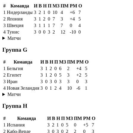
#
Команда
И
В
Н
П
МЗ
ПМ
РМ
О
1
Нидерланды
3
2
1
0
10
4
+6
7
2
Япония
3
1
2
0
7
3
+4
5
3
Швеция
3
1
1
1
7
7
0
4
4
Тунис
3
0
0
3
2
12
-10
0
Матчи
Группа G
#
Команда
И
В
Н
П
МЗ
ПМ
РМ
О
1
Бельгия
3
1
2
0
6
2
+4
5
2
Египет
3
1
2
0
5
3
+2
5
3
Иран
3
0
3
0
3
3
0
3
4
Новая Зеландия
3
0
1
2
4
10
-6
1
Матчи
Группа H
#
Команда
И
В
Н
П
МЗ
ПМ
РМ
О
1
Испания
3
2
1
0
5
0
+5
7
2
Кабо-Верде
3
0
3
0
2
2
0
3