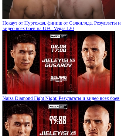
Нокаут от Нургожая, финиш от Салкиллда. Результаты и
видео всех боев на UFC Vegas 120
Naiza Diamond Fight Night: Результаты и видео всех боев