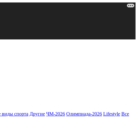
 виды спорта
Другие
ЧМ-2026
Олимпиада-2026
Lifestyle
Все