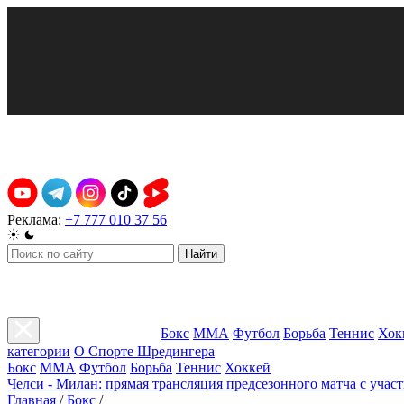
Реклама:
+7 777 010 37 56
Найти
Бокс
ММА
Футбол
Борьба
Теннис
Хок
категории
О Спорте Шредингера
Бокс
ММА
Футбол
Борьба
Теннис
Хоккей
Челси - Милан: прямая трансляция предсезонного матча с учас
Главная
/
Бокс
/