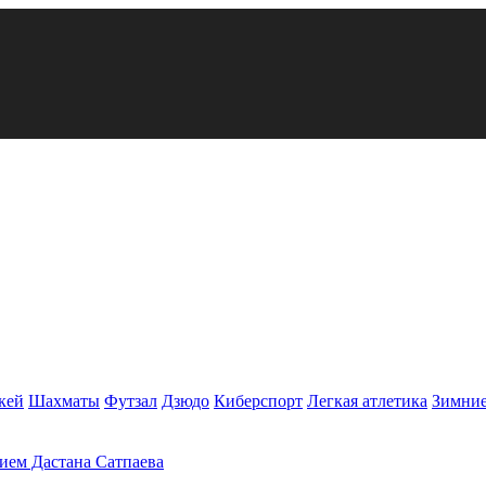
кей
Шахматы
Футзал
Дзюдо
Киберспорт
Легкая атлетика
Зимние
тием Дастана Сатпаева