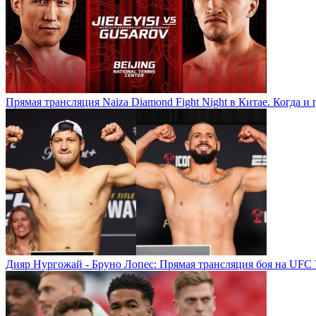
Прямая трансляция Naiza Diamond Fight Night в Китае. Когда и 
Дияр Нургожай - Бруно Лопес: Прямая трансляция боя на UFC 