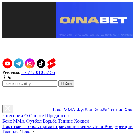
Реклама:
+7 777 010 37 56
Найти
Бокс
ММА
Футбол
Борьба
Теннис
Хок
категории
О Спорте Шредингера
Бокс
ММА
Футбол
Борьба
Теннис
Хоккей
Партизан - Тобол: прямая трансляция матча Лиги Конференций
Главная
/
Бокс
/