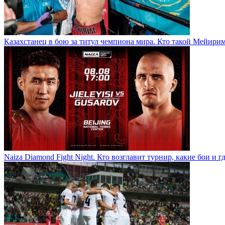
Казахстанец в бою за титул чемпиона мира. Кто такой Мейири
Naiza Diamond Fight Night. Кто возглавит турнир, какие бои и г