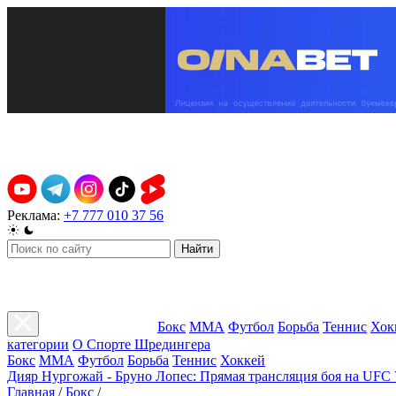
Реклама:
+7 777 010 37 56
Найти
Бокс
ММА
Футбол
Борьба
Теннис
Хок
категории
О Спорте Шредингера
Бокс
ММА
Футбол
Борьба
Теннис
Хоккей
Дияр Нургожай - Бруно Лопес: Прямая трансляция боя на UFC 
Главная
/
Бокс
/