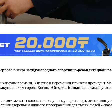
у первого в мире международного спортивно-реабилитацион
ки капсулы времени. Участие в церемонии приняли президент М
акупов
, аким города Косшы
Айтхожа Капышев
, а также уча
людям менять свою жизнь к лучшему через спорт, дисциплину и 
вления здоровья и личного преображения для тысяч людей - сказ