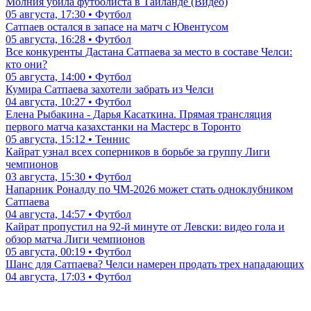
Молния убила футболиста в Таиланде (Видео)
05 августа, 17:30 • Футбол
Сатпаев остался в запасе на матч с Ювентусом
05 августа, 16:28 • Футбол
Все конкуренты Дастана Сатпаева за место в составе Челси:
кто они?
05 августа, 14:00 • Футбол
Кумира Сатпаева захотели забрать из Челси
04 августа, 10:27 • Футбол
Елена Рыбакина - Дарья Касаткина. Прямая трансляция
первого матча казахстанки на Мастерс в Торонто
05 августа, 15:12 • Теннис
Кайрат узнал всех соперников в борьбе за группу Лиги
чемпионов
03 августа, 15:30 • Футбол
Напарник Роналду по ЧМ-2026 может стать одноклубником
Сатпаева
04 августа, 14:57 • Футбол
Кайрат пропустил на 92-й минуте от Левски: видео гола и
обзор матча Лиги чемпионов
05 августа, 00:19 • Футбол
Шанс для Сатпаева? Челси намерен продать трех нападающих
04 августа, 17:03 • Футбол