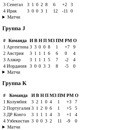
3
Сенегал
3
1
0
2
8
6
+2
3
4
Ирак
3
0
0
3
1
12
-11
0
Матчи
Группа J
#
Команда
И
В
Н
П
МЗ
ПМ
РМ
О
1
Аргентина
3
3
0
0
8
1
+7
9
2
Австрия
3
1
1
1
6
6
0
4
3
Алжир
3
1
1
1
5
7
-2
4
4
Иордания
3
0
0
3
3
8
-5
0
Матчи
Группа K
#
Команда
И
В
Н
П
МЗ
ПМ
РМ
О
1
Колумбия
3
2
1
0
4
1
+3
7
2
Португалия
3
1
2
0
6
1
+5
5
3
ДР Конго
3
1
1
1
4
3
+1
4
4
Узбекистан
3
0
0
3
2
11
-9
0
Матчи