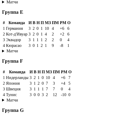
Матчи
Группа E
#
Команда
И
В
Н
П
МЗ
ПМ
РМ
О
1
Германия
3
2
0
1
10
4
+6
6
2
Кот-д'Ивуар
3
2
0
1
4
2
+2
6
3
Эквадор
3
1
1
1
2
2
0
4
4
Кюрасао
3
0
1
2
1
9
-8
1
Матчи
Группа F
#
Команда
И
В
Н
П
МЗ
ПМ
РМ
О
1
Нидерланды
3
2
1
0
10
4
+6
7
2
Япония
3
1
2
0
7
3
+4
5
3
Швеция
3
1
1
1
7
7
0
4
4
Тунис
3
0
0
3
2
12
-10
0
Матчи
Группа G