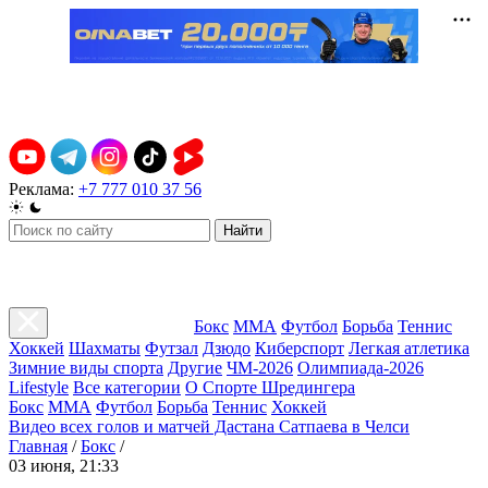
Реклама:
+7 777 010 37 56
Найти
Бокс
ММА
Футбол
Борьба
Теннис
Хоккей
Шахматы
Футзал
Дзюдо
Киберспорт
Легкая атлетика
Зимние виды спорта
Другие
ЧМ-2026
Олимпиада-2026
Lifestyle
Все категории
О Спорте Шредингера
Бокс
ММА
Футбол
Борьба
Теннис
Хоккей
Видео всех голов и матчей Дастана Сатпаева в Челси
Главная
/
Бокс
/
03 июня, 21:33