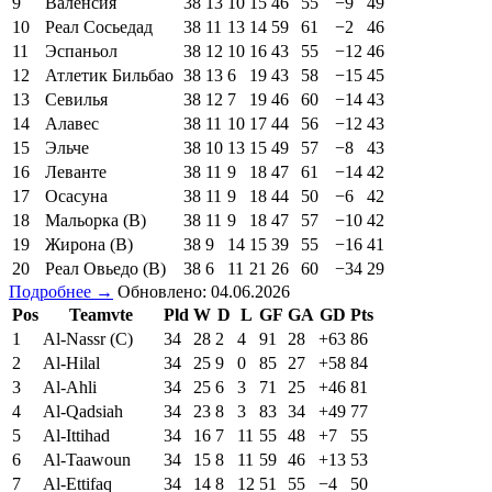
9
Валенсия
38
13
10
15
46
55
−9
49
10
Реал Сосьедад
38
11
13
14
59
61
−2
46
11
Эспаньол
38
12
10
16
43
55
−12
46
12
Атлетик Бильбао
38
13
6
19
43
58
−15
45
13
Севилья
38
12
7
19
46
60
−14
43
14
Алавес
38
11
10
17
44
56
−12
43
15
Эльче
38
10
13
15
49
57
−8
43
16
Леванте
38
11
9
18
47
61
−14
42
17
Осасуна
38
11
9
18
44
50
−6
42
18
Мальорка (В)
38
11
9
18
47
57
−10
42
19
Жирона (В)
38
9
14
15
39
55
−16
41
20
Реал Овьедо (В)
38
6
11
21
26
60
−34
29
Подробнее →
Обновлено: 04.06.2026
Pos
Teamvte
Pld
W
D
L
GF
GA
GD
Pts
1
Al-Nassr (C)
34
28
2
4
91
28
+63
86
2
Al-Hilal
34
25
9
0
85
27
+58
84
3
Al-Ahli
34
25
6
3
71
25
+46
81
4
Al-Qadsiah
34
23
8
3
83
34
+49
77
5
Al-Ittihad
34
16
7
11
55
48
+7
55
6
Al-Taawoun
34
15
8
11
59
46
+13
53
7
Al-Ettifaq
34
14
8
12
51
55
−4
50