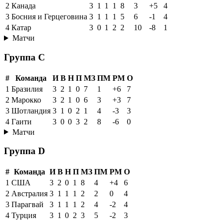
2
Канада
3
1
1
1
8
3
+5
4
3
Босния и Герцеговина
3
1
1
1
5
6
-1
4
4
Катар
3
0
1
2
2
10
-8
1
Матчи
Группа C
#
Команда
И
В
Н
П
МЗ
ПМ
РМ
О
1
Бразилия
3
2
1
0
7
1
+6
7
2
Марокко
3
2
1
0
6
3
+3
7
3
Шотландия
3
1
0
2
1
4
-3
3
4
Гаити
3
0
0
3
2
8
-6
0
Матчи
Группа D
#
Команда
И
В
Н
П
МЗ
ПМ
РМ
О
1
США
3
2
0
1
8
4
+4
6
2
Австралия
3
1
1
1
2
2
0
4
3
Парагвай
3
1
1
1
2
4
-2
4
4
Турция
3
1
0
2
3
5
-2
3