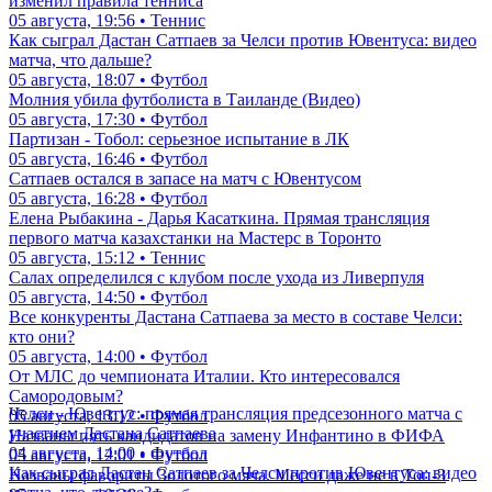
изменил правила тенниса
05 августа, 19:56 • Теннис
Как сыграл Дастан Сатпаев за Челси против Ювентуса: видео
матча, что дальше?
05 августа, 18:07 • Футбол
Молния убила футболиста в Таиланде (Видео)
05 августа, 17:30 • Футбол
Партизан - Тобол: серьезное испытание в ЛК
05 августа, 16:46 • Футбол
Сатпаев остался в запасе на матч с Ювентусом
05 августа, 16:28 • Футбол
Елена Рыбакина - Дарья Касаткина. Прямая трансляция
первого матча казахстанки на Мастерс в Торонто
05 августа, 15:12 • Теннис
Салах определился с клубом после ухода из Ливерпуля
05 августа, 14:50 • Футбол
Все конкуренты Дастана Сатпаева за место в составе Челси:
кто они?
05 августа, 14:00 • Футбол
От МЛС до чемпионата Италии. Кто интересовался
Самородовым?
Челси - Ювентус: прямая трансляция предсезонного матча с
05 августа, 13:12 • Футбол
участием Дастана Сатпаева
Названы пять кандидатов на замену Инфантино в ФИФА
04 августа, 14:00 • Футбол
05 августа, 12:01 • Футбол
Как сыграл Дастан Сатпаев за Челси против Ювентуса: видео
Названы фавориты Золотого мяча. Месси даже не в Топ-3