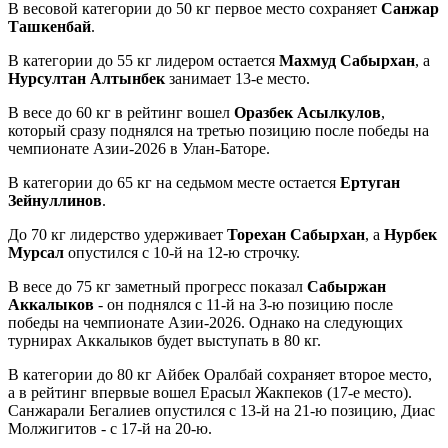
В весовой категории до 50 кг первое место сохраняет
Санжар
Ташкенбай
.
В категории до 55 кг лидером остается
Махмуд Сабырхан
, а
Нурсултан Алтынбек
занимает 13-е место.
В весе до 60 кг в рейтинг вошел
Оразбек Асылкулов
,
который сразу поднялся на третью позицию после победы на
чемпионате Азии-2026 в Улан-Баторе.
В категории до 65 кг на седьмом месте остается
Ертуган
Зейнуллинов
.
До 70 кг лидерство удерживает
Торехан Сабырхан
, а
Нурбек
Мурсал
опустился с 10-й на 12-ю строчку.
В весе до 75 кг заметный прогресс показал
Сабыржан
Аккалыков
- он поднялся с 11-й на 3-ю позицию после
победы на чемпионате Азии-2026. Однако на следующих
турнирах Аккалыков будет выступать в 80 кг.
В категории до 80 кг Айбек Оралбай сохраняет второе место,
а в рейтинг впервые вошел Ерасыл Жакпеков (17-е место).
Санжарали Бегалиев опустился с 13-й на 21-ю позицию, Диас
Молжигитов - с 17-й на 20-ю.