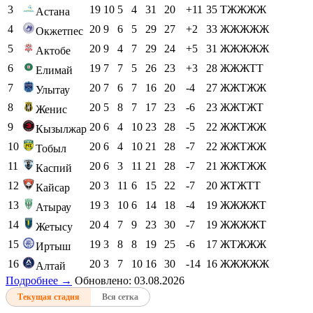
3
19
10
5
4
31
20
+11
35
ТЖЖЖЖ
Астана
4
20
9
6
5
29
27
+2
33
ЖЖЖЖЖ
Окжетпес
5
20
9
4
7
29
24
+5
31
ЖЖЖЖЖ
Актобе
6
19
7
7
5
26
23
+3
28
ЖЖЖТТ
Елимай
7
20
7
6
7
16
20
-4
27
ЖЖТЖЖ
Улытау
8
20
5
8
7
17
23
-6
23
ЖЖТЖТ
Женис
9
20
6
4
10
23
28
-5
22
ЖЖТЖЖ
Кызылжар
10
20
6
4
10
21
28
-7
22
ЖЖТЖЖ
Тобыл
11
20
6
3
11
21
28
-7
21
ЖЖТЖЖ
Каспий
12
20
3
11
6
15
22
-7
20
ЖТЖТТ
Кайсар
13
19
3
10
6
14
18
-4
19
ЖЖЖЖТ
Атырау
14
20
4
7
9
23
30
-7
19
ЖЖЖЖТ
Жетысу
15
19
3
8
8
19
25
-6
17
ЖТЖЖЖ
Иртыш
16
20
3
7
10
16
30
-14
16
ЖЖЖЖЖ
Алтай
Подробнее →
Обновлено: 03.08.2026
Текущая стадия
Вся сетка