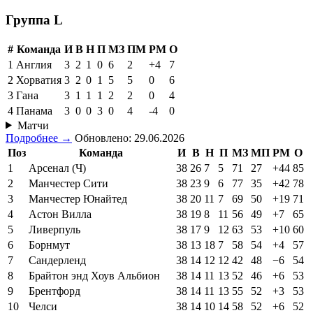
Группа L
#
Команда
И
В
Н
П
МЗ
ПМ
РМ
О
1
Англия
3
2
1
0
6
2
+4
7
2
Хорватия
3
2
0
1
5
5
0
6
3
Гана
3
1
1
1
2
2
0
4
4
Панама
3
0
0
3
0
4
-4
0
Матчи
Подробнее →
Обновлено: 29.06.2026
Поз
Команда
И
В
Н
П
МЗ
МП
РМ
О
1
Арсенал (Ч)
38
26
7
5
71
27
+44
85
2
Манчестер Сити
38
23
9
6
77
35
+42
78
3
Манчестер Юнайтед
38
20
11
7
69
50
+19
71
4
Астон Вилла
38
19
8
11
56
49
+7
65
5
Ливерпуль
38
17
9
12
63
53
+10
60
6
Борнмут
38
13
18
7
58
54
+4
57
7
Сандерленд
38
14
12
12
42
48
−6
54
8
Брайтон энд Хоув Альбион
38
14
11
13
52
46
+6
53
9
Брентфорд
38
14
11
13
55
52
+3
53
10
Челси
38
14
10
14
58
52
+6
52