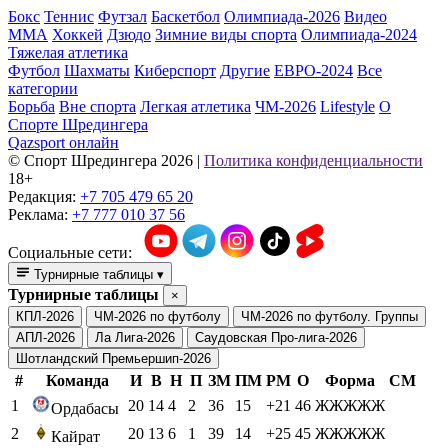
Бокс
Теннис
Футзал
Баскетбол
Олимпиада-2026
Видео
ММА
Хоккей
Дзюдо
Зимние виды спорта
Олимпиада-2024
Тяжелая атлетика
Футбол
Шахматы
Киберспорт
Другие
ЕВРО-2024
Все
категории
Борьба
Вне спорта
Легкая атлетика
ЧМ-2026
Lifestyle
О
Спорте Шредингера
Qazsport онлайн
© Cпорт Шредингера 2026
|
Политика конфиденциальности
18+
Редакция:
+7 705 479 65 20
Реклама:
+7 777 010 37 56
Социальные сети:
Турнирные таблицы
▾
Турнирные таблицы
×
КПЛ-2026
ЧМ-2026 по футболу
ЧМ-2026 по футболу. Группы
АПЛ-2026
Ла Лига-2026
Саудовская Про-лига-2026
Шотландский Премьершип-2026
#
Команда
И
В
Н
П
ЗМ
ПМ
РМ
О
Форма
СМ
1
20
14
4
2
36
15
+21
46
ЖЖЖЖЖ
Ордабасы
2
20
13
6
1
39
14
+25
45
ЖЖЖЖЖ
Кайрат