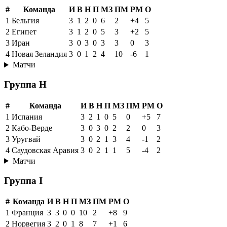
#
Команда
И
В
Н
П
МЗ
ПМ
РМ
О
1
Бельгия
3
1
2
0
6
2
+4
5
2
Египет
3
1
2
0
5
3
+2
5
3
Иран
3
0
3
0
3
3
0
3
4
Новая Зеландия
3
0
1
2
4
10
-6
1
Матчи
Группа H
#
Команда
И
В
Н
П
МЗ
ПМ
РМ
О
1
Испания
3
2
1
0
5
0
+5
7
2
Кабо-Верде
3
0
3
0
2
2
0
3
3
Уругвай
3
0
2
1
3
4
-1
2
4
Саудовская Аравия
3
0
2
1
1
5
-4
2
Матчи
Группа I
#
Команда
И
В
Н
П
МЗ
ПМ
РМ
О
1
Франция
3
3
0
0
10
2
+8
9
2
Норвегия
3
2
0
1
8
7
+1
6