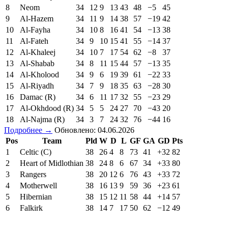
8
Neom
34
12
9
13
43
48
−5
45
9
Al-Hazem
34
11
9
14
38
57
−19
42
10
Al-Fayha
34
10
8
16
41
54
−13
38
11
Al-Fateh
34
9
10
15
41
55
−14
37
12
Al-Khaleej
34
10
7
17
54
62
−8
37
13
Al-Shabab
34
8
11
15
44
57
−13
35
14
Al-Kholood
34
9
6
19
39
61
−22
33
15
Al-Riyadh
34
7
9
18
35
63
−28
30
16
Damac (R)
34
6
11
17
32
55
−23
29
17
Al-Okhdood (R)
34
5
5
24
27
70
−43
20
18
Al-Najma (R)
34
3
7
24
32
76
−44
16
Подробнее →
Обновлено: 04.06.2026
Pos
Team
Pld
W
D
L
GF
GA
GD
Pts
1
Celtic (C)
38
26
4
8
73
41
+32
82
2
Heart of Midlothian
38
24
8
6
67
34
+33
80
3
Rangers
38
20
12
6
76
43
+33
72
4
Motherwell
38
16
13
9
59
36
+23
61
5
Hibernian
38
15
12
11
58
44
+14
57
6
Falkirk
38
14
7
17
50
62
−12
49