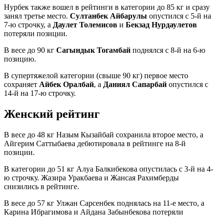
Нурбек также вошел в рейтинги в категории до 85 кг и сразу
занял третье место.
Султанбек Айбарулы
опустился с 5-й на
7-ю строчку, а
Даулет Толемисов
и
Бекзад Нурдаулетов
потеряли позиции.
В весе до 90 кг
Сагындык Тогамбай
поднялся с 8-й на 6-ю
позицию.
В супертяжелой категории (свыше 90 кг) первое место
сохраняет
Айбек Оралбай
, а
Даниял Сапарбай
опустился с
14-й на 17-ю строчку.
Женский рейтинг
В весе до 48 кг Назым Кызайбай сохранила второе место, а
Айгерим Саттыбаева дебютировала в рейтинге на 8-й
позиции.
В категории до 51 кг Алуа Балкибекова опустилась с 3-й на 4-
ю строчку. Жазира Уракбаева и Жансая Рахимберды
снизились в рейтинге.
В весе до 57 кг Улжан Сарсенбек поднялась на 11-е место, а
Карина Ибрагимова и Айдана Забынбекова потеряли