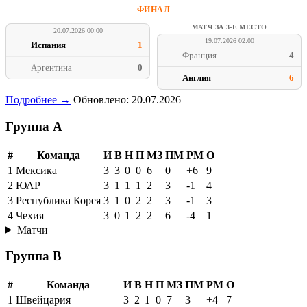
ФИНАЛ
МАТЧ ЗА 3-Е МЕСТО
20.07.2026 00:00
19.07.2026 02:00
Испания
1
Франция
4
Аргентина
0
Англия
6
Подробнее →
Обновлено: 20.07.2026
Группа A
#
Команда
И
В
Н
П
МЗ
ПМ
РМ
О
1
Мексика
3
3
0
0
6
0
+6
9
2
ЮАР
3
1
1
1
2
3
-1
4
3
Республика Корея
3
1
0
2
2
3
-1
3
4
Чехия
3
0
1
2
2
6
-4
1
Матчи
Группа B
#
Команда
И
В
Н
П
МЗ
ПМ
РМ
О
1
Швейцария
3
2
1
0
7
3
+4
7