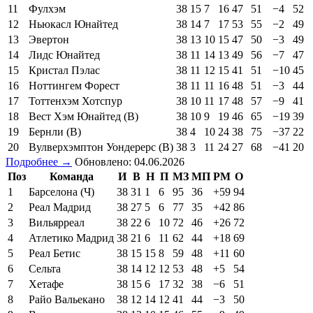
11
Фулхэм
38
15
7
16
47
51
−4
52
12
Ньюкасл Юнайтед
38
14
7
17
53
55
−2
49
13
Эвертон
38
13
10
15
47
50
−3
49
14
Лидс Юнайтед
38
11
14
13
49
56
−7
47
15
Кристал Пэлас
38
11
12
15
41
51
−10
45
16
Ноттингем Форест
38
11
11
16
48
51
−3
44
17
Тоттенхэм Хотспур
38
10
11
17
48
57
−9
41
18
Вест Хэм Юнайтед (В)
38
10
9
19
46
65
−19
39
19
Бернли (В)
38
4
10
24
38
75
−37
22
20
Вулверхэмптон Уондерерс (В)
38
3
11
24
27
68
−41
20
Подробнее →
Обновлено: 04.06.2026
Поз
Команда
И
В
Н
П
МЗ
МП
РМ
О
1
Барселона (Ч)
38
31
1
6
95
36
+59
94
2
Реал Мадрид
38
27
5
6
77
35
+42
86
3
Вильярреал
38
22
6
10
72
46
+26
72
4
Атлетико Мадрид
38
21
6
11
62
44
+18
69
5
Реал Бетис
38
15
15
8
59
48
+11
60
6
Сельта
38
14
12
12
53
48
+5
54
7
Хетафе
38
15
6
17
32
38
−6
51
8
Райо Вальекано
38
12
14
12
41
44
−3
50