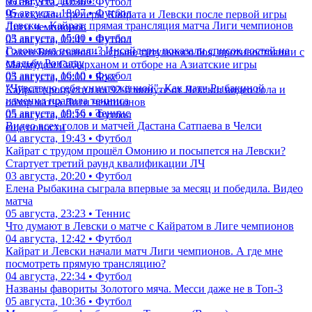
матча, что дальше?
05 августа, 10:36 • Футбол
05 августа, 18:07 • Футбол
Что сказали тренеры Кайрата и Левски после первой игры
Левски - Кайрат: прямая трансляция матча Лиги чемпионов
Лиги чемпионов
03 августа, 15:00 • Футбол
05 августа, 09:41 • Футбол
Головкина позвали? Инсайдеры показали список гостей на
Сакен Бибосынов - о срыве титульного боя, противостоянии с
свадьбу Роналду
Махмудом Сабырханом и отборе на Азиатские игры
03 августа, 16:10 • Футбол
05 августа, 09:00 • Бокс
"Чувствую себя уничтоженной". Как матч Рыбакиной
Кайрат пропустил на 92-й минуте от Левски: видео гола и
изменил правила тенниса
обзор матча Лиги чемпионов
05 августа, 19:56 • Теннис
05 августа, 00:19 • Футбол
Видео всех голов и матчей Дастана Сатпаева в Челси
еще новости
04 августа, 19:43 • Футбол
Кайрат с трудом прошёл Омонию и посыпется на Левски?
Стартует третий раунд квалификации ЛЧ
03 августа, 20:20 • Футбол
Елена Рыбакина сыграла впервые за месяц и победила. Видео
матча
05 августа, 23:23 • Теннис
Что думают в Левски о матче с Кайратом в Лиге чемпионов
04 августа, 12:42 • Футбол
Кайрат и Левски начали матч Лиги чемпионов. А где мне
посмотреть прямую трансляцию?
04 августа, 22:34 • Футбол
Названы фавориты Золотого мяча. Месси даже не в Топ-3
05 августа, 10:36 • Футбол