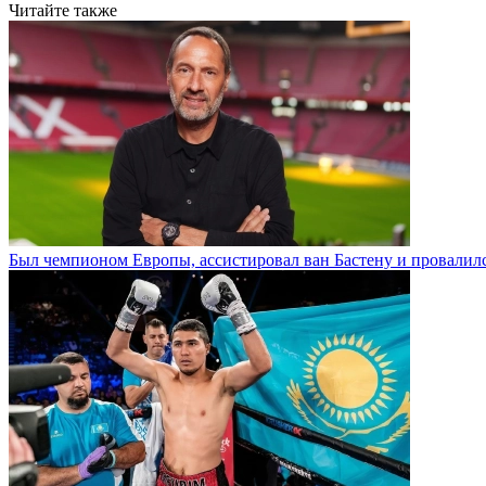
Читайте также
Был чемпионом Европы, ассистировал ван Бастену и провалилс