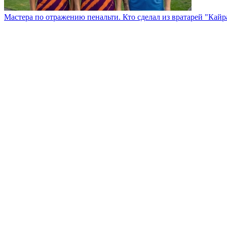
Мастера по отражению пенальти. Кто сделал из вратарей "Кай