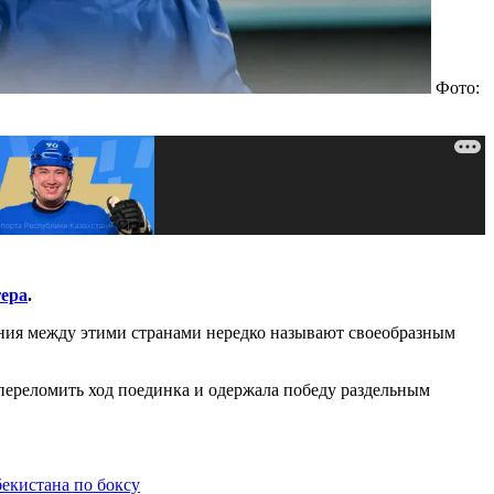
Фото:
ера
.
яния между этими странами нередко называют своеобразным
а переломить ход поединка и одержала победу раздельным
екистана по боксу