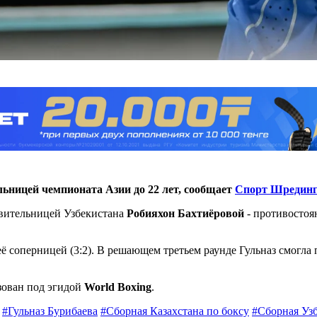
льницей чемпионата Азии до 22 лет, сообщает
Спорт Шрединг
тавительницей Узбекистана
Робияхон Бахтиёровой
- противосто
а её соперницей (3:2). В решающем третьем раунде Гульназ смогл
зован под эгидой
World Boxing
.
#Гульназ Бурибаева
#Сборная Казахстана по боксу
#Сборная Узб