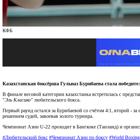
КФБ
Казахстанская боксёрша Гульназ Бурибаева стала победите
В финале весовой категории казахстанка встретилась с предс
"
Эль Класико"
любительского бокса.
Первый раунд остался за Бурибаевой со счётом 4:1, второй - з
решением судей, завоевав золото турнира.
Чемпионат Азии U-22 проходит в Бангкоке (Таиланд) и органи
#Любительский бокс
#Чемпионат Азии по боксу
#World Boxing