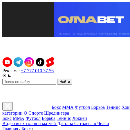
Реклама:
+7 777 010 37 56
Найти
Бокс
ММА
Футбол
Борьба
Теннис
Хок
категории
О Спорте Шредингера
Бокс
ММА
Футбол
Борьба
Теннис
Хоккей
Видео всех голов и матчей Дастана Сатпаева в Челси
Главная
/
Бокс
/