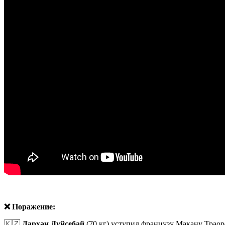
❌ Поражение:
🇰🇿
Дархан Дуйсебай
(70 кг) уступил французу Макану Траор