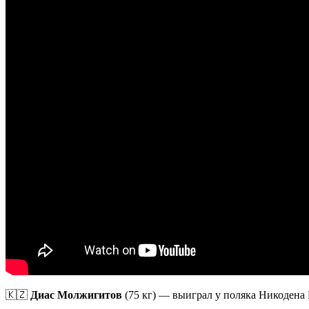
🇰🇿
Диас Молжигитов
(75 кг) — выиграл у поляка Никодена 