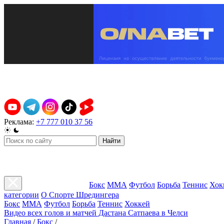
Реклама:
+7 777 010 37 56
Найти
Бокс
ММА
Футбол
Борьба
Теннис
Хок
категории
О Спорте Шредингера
Бокс
ММА
Футбол
Борьба
Теннис
Хоккей
Видео всех голов и матчей Дастана Сатпаева в Челси
Главная
/
Бокс
/