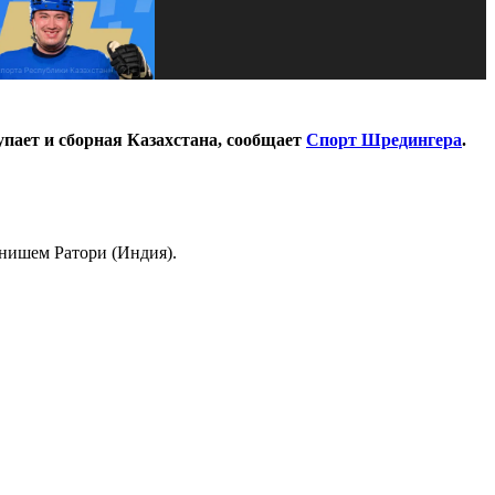
упает и сборная Казахстана, сообщает
Спорт Шредингера
.
анишем Ратори (Индия).