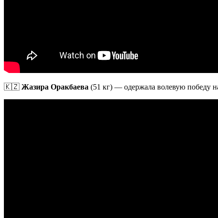
🇰🇿
Жазира Оракбаева
(51 кг) — одержала волевую победу н