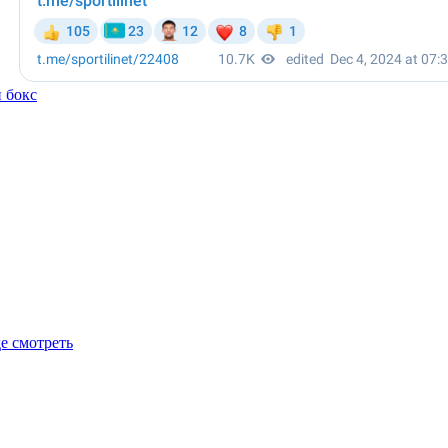
 бокс
де смотреть