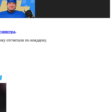
дингера
.
ку отсчитали по нокдауну.