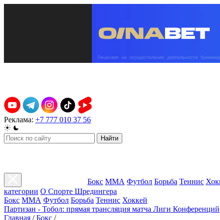
Реклама:
+7 777 010 37 56
Найти
Бокс
ММА
Футбол
Борьба
Теннис
Хок
категории
О Спорте Шредингера
Бокс
ММА
Футбол
Борьба
Теннис
Хоккей
Партизан - Тобол: прямая трансляция матча Лиги Конференций
Главная
/
Бокс
/