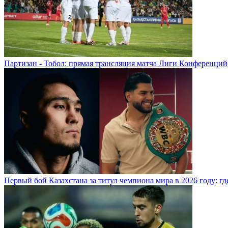
Партизан - Тобол: прямая трансляция матча Лиги Конференций
Первый бой Казахстана за титул чемпиона мира в 2026 году: где,