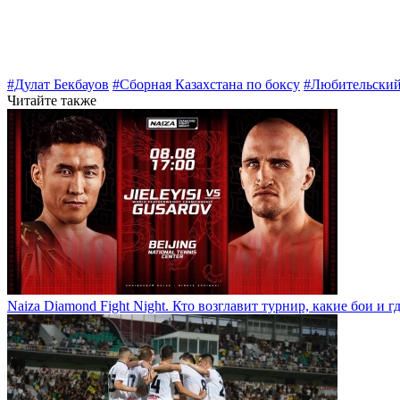
#Дулат Бекбауов
#Сборная Казахстана по боксу
#Любительский
Читайте также
Naiza Diamond Fight Night. Кто возглавит турнир, какие бои и г