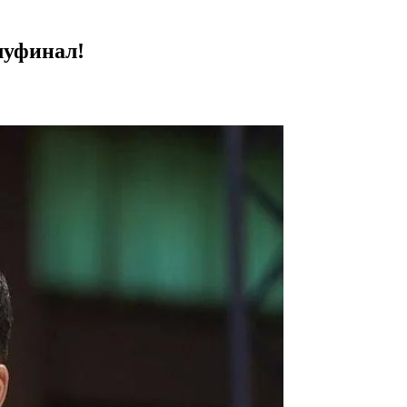
луфинал!