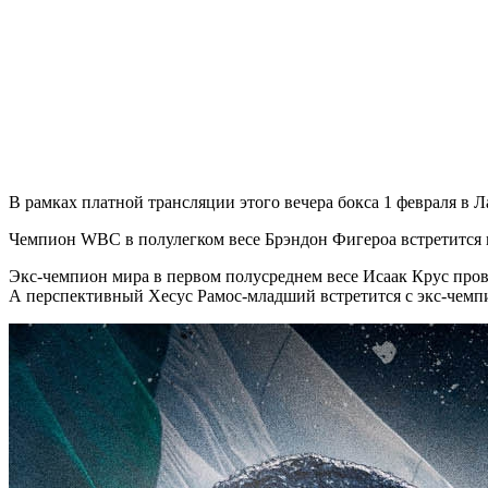
В рамках платной трансляции этого вечера бокса 1 февраля в Л
Чемпион WBC в полулегком весе Брэндон Фигероа встретится 
Экс-чемпион мира в первом полусреднем весе Исаак Крус про
А перспективный Хесус Рамос-младший встретится с экс-чем