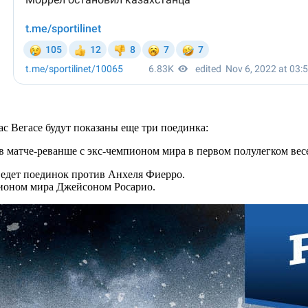
ас Вегасе будут показаны еще три поединка:
в матче-реванше с экс-чемпионом мира в первом полулегком ве
ведет поединок против Анхеля Фиерро.
пионом мира Джейсоном Росарио.