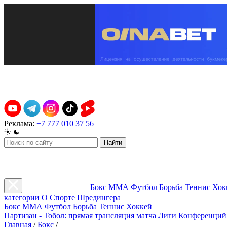
Реклама:
+7 777 010 37 56
Найти
Бокс
ММА
Футбол
Борьба
Теннис
Хок
категории
О Спорте Шредингера
Бокс
ММА
Футбол
Борьба
Теннис
Хоккей
Партизан - Тобол: прямая трансляция матча Лиги Конференций
Главная
/
Бокс
/