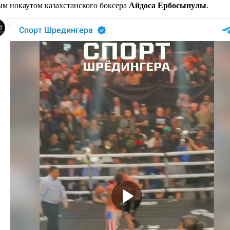
м нокаутом казахстанского боксера
Айдоса Ербосынулы
.