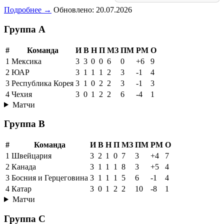
Подробнее →
Обновлено: 20.07.2026
Группа A
#
Команда
И
В
Н
П
МЗ
ПМ
РМ
О
1
Мексика
3
3
0
0
6
0
+6
9
2
ЮАР
3
1
1
1
2
3
-1
4
3
Республика Корея
3
1
0
2
2
3
-1
3
4
Чехия
3
0
1
2
2
6
-4
1
Матчи
Группа B
#
Команда
И
В
Н
П
МЗ
ПМ
РМ
О
1
Швейцария
3
2
1
0
7
3
+4
7
2
Канада
3
1
1
1
8
3
+5
4
3
Босния и Герцеговина
3
1
1
1
5
6
-1
4
4
Катар
3
0
1
2
2
10
-8
1
Матчи
Группа C