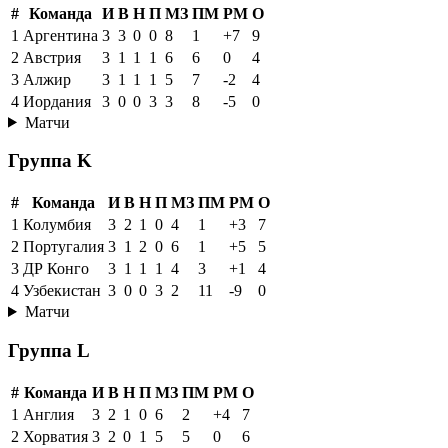
#
Команда
И
В
Н
П
МЗ
ПМ
РМ
О
1
Аргентина
3
3
0
0
8
1
+7
9
2
Австрия
3
1
1
1
6
6
0
4
3
Алжир
3
1
1
1
5
7
-2
4
4
Иордания
3
0
0
3
3
8
-5
0
Матчи
Группа K
#
Команда
И
В
Н
П
МЗ
ПМ
РМ
О
1
Колумбия
3
2
1
0
4
1
+3
7
2
Португалия
3
1
2
0
6
1
+5
5
3
ДР Конго
3
1
1
1
4
3
+1
4
4
Узбекистан
3
0
0
3
2
11
-9
0
Матчи
Группа L
#
Команда
И
В
Н
П
МЗ
ПМ
РМ
О
1
Англия
3
2
1
0
6
2
+4
7
2
Хорватия
3
2
0
1
5
5
0
6