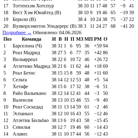
17
Тоттенхэм Хотспур
38
10
11
17
48
57
−9
41
18
Вест Хэм Юнайтед (В)
38
10
9
19
46
65
−19
39
19
Бернли (В)
38
4
10
24
38
75
−37
22
20
Вулверхэмптон Уондерерс (В)
38
3
11
24
27
68
−41
20
Подробнее →
Обновлено: 04.06.2026
Поз
Команда
И
В
Н
П
МЗ
МП
РМ
О
1
Барселона (Ч)
38
31
1
6
95
36
+59
94
2
Реал Мадрид
38
27
5
6
77
35
+42
86
3
Вильярреал
38
22
6
10
72
46
+26
72
4
Атлетико Мадрид
38
21
6
11
62
44
+18
69
5
Реал Бетис
38
15
15
8
59
48
+11
60
6
Сельта
38
14
12
12
53
48
+5
54
7
Хетафе
38
15
6
17
32
38
−6
51
8
Райо Вальекано
38
12
14
12
41
44
−3
50
9
Валенсия
38
13
10
15
46
55
−9
49
10
Реал Сосьедад
38
11
13
14
59
61
−2
46
11
Эспаньол
38
12
10
16
43
55
−12
46
12
Атлетик Бильбао
38
13
6
19
43
58
−15
45
13
Севилья
38
12
7
19
46
60
−14
43
14
Алавес
38
11
10
17
44
56
−12
43