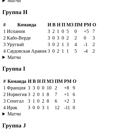
Матчи
Группа H
#
Команда
И
В
Н
П
МЗ
ПМ
РМ
О
1
Испания
3
2
1
0
5
0
+5
7
2
Кабо-Верде
3
0
3
0
2
2
0
3
3
Уругвай
3
0
2
1
3
4
-1
2
4
Саудовская Аравия
3
0
2
1
1
5
-4
2
Матчи
Группа I
#
Команда
И
В
Н
П
МЗ
ПМ
РМ
О
1
Франция
3
3
0
0
10
2
+8
9
2
Норвегия
3
2
0
1
8
7
+1
6
3
Сенегал
3
1
0
2
8
6
+2
3
4
Ирак
3
0
0
3
1
12
-11
0
Матчи
Группа J