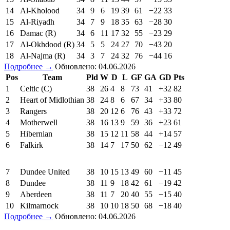
14
Al-Kholood
34
9
6
19
39
61
−22
33
15
Al-Riyadh
34
7
9
18
35
63
−28
30
16
Damac (R)
34
6
11
17
32
55
−23
29
17
Al-Okhdood (R)
34
5
5
24
27
70
−43
20
18
Al-Najma (R)
34
3
7
24
32
76
−44
16
Подробнее →
Обновлено: 04.06.2026
Pos
Team
Pld
W
D
L
GF
GA
GD
Pts
1
Celtic (C)
38
26
4
8
73
41
+32
82
2
Heart of Midlothian
38
24
8
6
67
34
+33
80
3
Rangers
38
20
12
6
76
43
+33
72
4
Motherwell
38
16
13
9
59
36
+23
61
5
Hibernian
38
15
12
11
58
44
+14
57
6
Falkirk
38
14
7
17
50
62
−12
49
7
Dundee United
38
10
15
13
49
60
−11
45
8
Dundee
38
11
9
18
42
61
−19
42
9
Aberdeen
38
11
7
20
40
55
−15
40
10
Kilmarnock
38
10
10
18
50
68
−18
40
Подробнее →
Обновлено: 04.06.2026