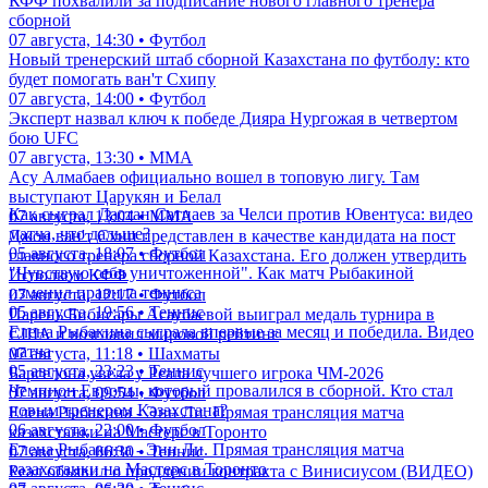
КФФ похвалили за подписание нового главного тренера
сборной
07 августа, 14:30 • Футбол
Новый тренерский штаб сборной Казахстана по футболу: кто
будет помогать ван'т Схипу
07 августа, 14:00 • Футбол
Эксперт назвал ключ к победе Дияра Нургожая в четвертом
бою UFC
07 августа, 13:30 • ММА
Асу Алмабаев официально вошел в топовую лигу. Там
выступают Царукян и Белал
Как сыграл Дастан Сатпаев за Челси против Ювентуса: видео
07 августа, 13:04 • ММА
матча, что дальше?
Джон ван'т Схип представлен в качестве кандидата на пост
05 августа, 18:07 • Футбол
главного тренера сборной Казахстана. Его должен утвердить
"Чувствую себя уничтоженной". Как матч Рыбакиной
Исполком КФФ
изменил правила тенниса
07 августа, 12:17 • Футбол
05 августа, 19:56 • Теннис
Парень Бибисары Асаубаевой выиграл медаль турнира в
Елена Рыбакина сыграла впервые за месяц и победила. Видео
США и возглавил мировой рейтинг
матча
07 августа, 11:18 • Шахматы
05 августа, 23:23 • Теннис
Барселона увела у Реала лучшего игрока ЧМ-2026
Чемпион Европы, который провалился в сборной. Кто стал
07 августа, 09:54 • Футбол
новым тренером Казахстана?
Елена Рыбакина - Энн Ли. Прямая трансляция матча
06 августа, 22:00 • Футбол
казахстанки на Мастерс в Торонто
Елена Рыбакина - Энн Ли. Прямая трансляция матча
07 августа, 06:30 • Теннис
казахстанки на Мастерс в Торонто
Реал объявил о продлении контракта с Винисиусом (ВИДЕО)