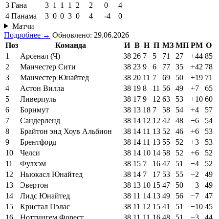
3
Гана
3
1
1
1
2
2
0
4
4
Панама
3
0
0
3
0
4
-4
0
Матчи
Подробнее →
Обновлено: 29.06.2026
Поз
Команда
И
В
Н
П
МЗ
МП
РМ
О
1
Арсенал (Ч)
38
26
7
5
71
27
+44
85
2
Манчестер Сити
38
23
9
6
77
35
+42
78
3
Манчестер Юнайтед
38
20
11
7
69
50
+19
71
4
Астон Вилла
38
19
8
11
56
49
+7
65
5
Ливерпуль
38
17
9
12
63
53
+10
60
6
Борнмут
38
13
18
7
58
54
+4
57
7
Сандерленд
38
14
12
12
42
48
−6
54
8
Брайтон энд Хоув Альбион
38
14
11
13
52
46
+6
53
9
Брентфорд
38
14
11
13
55
52
+3
53
10
Челси
38
14
10
14
58
52
+6
52
11
Фулхэм
38
15
7
16
47
51
−4
52
12
Ньюкасл Юнайтед
38
14
7
17
53
55
−2
49
13
Эвертон
38
13
10
15
47
50
−3
49
14
Лидс Юнайтед
38
11
14
13
49
56
−7
47
15
Кристал Пэлас
38
11
12
15
41
51
−10
45
16
Ноттингем Форест
38
11
11
16
48
51
−3
44