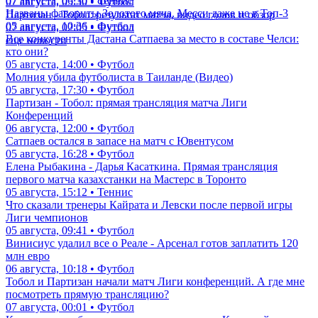
07 августа, 06:30 • Теннис
07 августа, 05:30 • Футбол
Названы фавориты Золотого мяча. Месси даже не в Топ-3
Партизан - Тобол: результат матча, видео голов и обзор
05 августа, 10:36 • Футбол
07 августа, 02:05 • Футбол
Все конкуренты Дастана Сатпаева за место в составе Челси:
еще новости
кто они?
05 августа, 14:00 • Футбол
Молния убила футболиста в Таиланде (Видео)
05 августа, 17:30 • Футбол
Партизан - Тобол: прямая трансляция матча Лиги
Конференций
06 августа, 12:00 • Футбол
Сатпаев остался в запасе на матч с Ювентусом
05 августа, 16:28 • Футбол
Елена Рыбакина - Дарья Касаткина. Прямая трансляция
первого матча казахстанки на Мастерс в Торонто
05 августа, 15:12 • Теннис
Что сказали тренеры Кайрата и Левски после первой игры
Лиги чемпионов
05 августа, 09:41 • Футбол
Винисиус удалил все о Реале - Арсенал готов заплатить 120
млн евро
06 августа, 10:18 • Футбол
Тобол и Партизан начали матч Лиги конференций. А где мне
посмотреть прямую трансляцию?
07 августа, 00:01 • Футбол