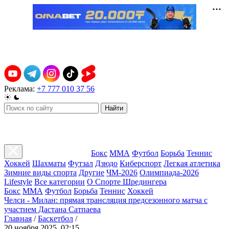
Реклама:
+7 777 010 37 56
Найти
Бокс
ММА
Футбол
Борьба
Теннис
Хоккей
Шахматы
Футзал
Дзюдо
Киберспорт
Легкая атлетика
Зимние виды спорта
Другие
ЧМ-2026
Олимпиада-2026
Lifestyle
Все категории
О Спорте Шредингера
Бокс
ММА
Футбол
Борьба
Теннис
Хоккей
Челси - Милан: прямая трансляция предсезонного матча с
участием Дастана Сатпаева
Главная
/
Баскетбол
/
20 ноября 2025, 02:15