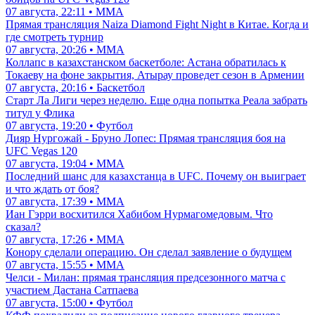
07 августа, 22:11 • ММА
Прямая трансляция Naiza Diamond Fight Night в Китае. Когда и
где смотреть турнир
07 августа, 20:26 • ММА
Коллапс в казахстанском баскетболе: Астана обратилась к
Токаеву на фоне закрытия, Атырау проведет сезон в Армении
07 августа, 20:16 • Баскетбол
Старт Ла Лиги через неделю. Еще одна попытка Реала забрать
титул у Флика
07 августа, 19:20 • Футбол
Дияр Нургожай - Бруно Лопес: Прямая трансляция боя на
UFC Vegas 120
07 августа, 19:04 • ММА
Последний шанс для казахстанца в UFC. Почему он выиграет
и что ждать от боя?
07 августа, 17:39 • ММА
Иан Гэрри восхитился Хабибом Нурмагомедовым. Что
сказал?
07 августа, 17:26 • ММА
Конору сделали операцию. Он сделал заявление о будущем
07 августа, 15:55 • ММА
Челси - Милан: прямая трансляция предсезонного матча с
участием Дастана Сатпаева
07 августа, 15:00 • Футбол