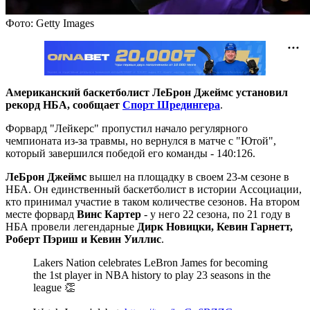
Фото: Getty Images
Американский баскетболист ЛеБрон Джеймс установил
рекорд НБА, сообщает
Спорт Шредингера
.
Форвард "Лейкерс" пропустил начало регулярного
чемпионата из-за травмы, но вернулся в матче с "Ютой",
который завершился победой его команды - 140:126.
ЛеБрон Джеймс
вышел на площадку в своем 23-м сезоне в
НБА. Он единственный баскетболист в истории Ассоциации,
кто принимал участие в таком количестве сезонов. На втором
месте форвард
Винс Картер
- у него 22 сезона, по 21 году в
НБА провели легендарные
Дирк Новицки, Кевин Гарнетт,
Роберт Пэриш и Кевин Уиллис
.
Lakers Nation celebrates LeBron James for becoming
the 1st player in NBA history to play 23 seasons in the
league 👏