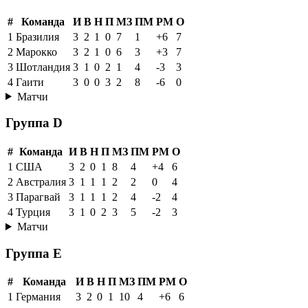
#
Команда
И
В
Н
П
МЗ
ПМ
РМ
О
1
Бразилия
3
2
1
0
7
1
+6
7
2
Марокко
3
2
1
0
6
3
+3
7
3
Шотландия
3
1
0
2
1
4
-3
3
4
Гаити
3
0
0
3
2
8
-6
0
Матчи
Группа D
#
Команда
И
В
Н
П
МЗ
ПМ
РМ
О
1
США
3
2
0
1
8
4
+4
6
2
Австралия
3
1
1
1
2
2
0
4
3
Парагвай
3
1
1
1
2
4
-2
4
4
Турция
3
1
0
2
3
5
-2
3
Матчи
Группа E
#
Команда
И
В
Н
П
МЗ
ПМ
РМ
О
1
Германия
3
2
0
1
10
4
+6
6