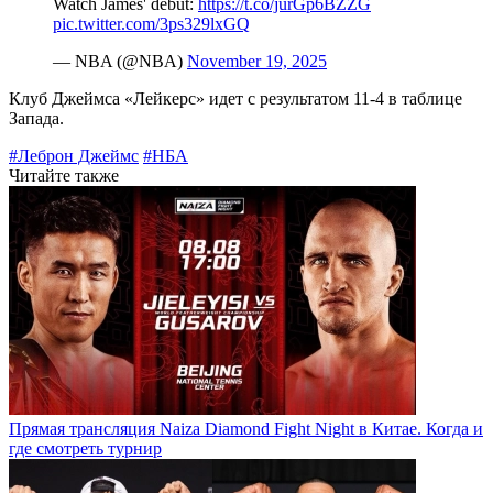
Watch James' debut:
https://t.co/jurGp6BZZG
pic.twitter.com/3ps329lxGQ
— NBA (@NBA)
November 19, 2025
Клуб Джеймса «Лейкерс» идет с результатом 11-4 в таблице
Запада.
#Леброн Джеймс
#НБА
Читайте также
Прямая трансляция Naiza Diamond Fight Night в Китае. Когда и
где смотреть турнир