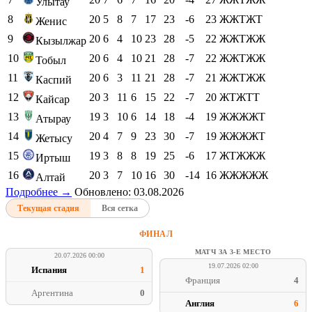
Улытау
8
20
5
8
7
17
23
-6
23
ЖЖТЖТ
Женис
9
20
6
4
10
23
28
-5
22
ЖЖТЖЖ
Кызылжар
10
20
6
4
10
21
28
-7
22
ЖЖТЖЖ
Тобыл
11
20
6
3
11
21
28
-7
21
ЖЖТЖЖ
Каспий
12
20
3
11
6
15
22
-7
20
ЖТЖТТ
Кайсар
13
19
3
10
6
14
18
-4
19
ЖЖЖЖТ
Атырау
14
20
4
7
9
23
30
-7
19
ЖЖЖЖТ
Жетысу
15
19
3
8
8
19
25
-6
17
ЖТЖЖЖ
Иртыш
16
20
3
7
10
16
30
-14
16
ЖЖЖЖЖ
Алтай
Подробнее →
Обновлено: 03.08.2026
Текущая стадия
Вся сетка
ФИНАЛ
МАТЧ ЗА 3-Е МЕСТО
20.07.2026 00:00
19.07.2026 02:00
Испания
1
Франция
4
Аргентина
0
Англия
6