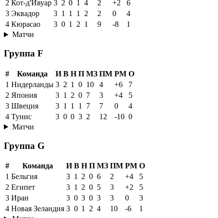
2
Кот-д'Ивуар
3
2
0
1
4
2
+2
6
3
Эквадор
3
1
1
1
2
2
0
4
4
Кюрасао
3
0
1
2
1
9
-8
1
Матчи
Группа F
#
Команда
И
В
Н
П
МЗ
ПМ
РМ
О
1
Нидерланды
3
2
1
0
10
4
+6
7
2
Япония
3
1
2
0
7
3
+4
5
3
Швеция
3
1
1
1
7
7
0
4
4
Тунис
3
0
0
3
2
12
-10
0
Матчи
Группа G
#
Команда
И
В
Н
П
МЗ
ПМ
РМ
О
1
Бельгия
3
1
2
0
6
2
+4
5
2
Египет
3
1
2
0
5
3
+2
5
3
Иран
3
0
3
0
3
3
0
3
4
Новая Зеландия
3
0
1
2
4
10
-6
1