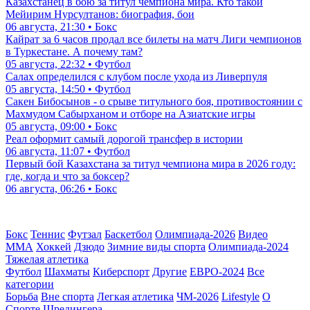
Казахстанец в бою за титул чемпиона мира. Кто такой
Мейирим Нурсултанов: биография, бои
06 августа, 21:30 • Бокс
Кайрат за 6 часов продал все билеты на матч Лиги чемпионов
в Туркестане. А почему там?
05 августа, 22:32 • Футбол
Салах определился с клубом после ухода из Ливерпуля
05 августа, 14:50 • Футбол
Сакен Бибосынов - о срыве титульного боя, противостоянии с
Махмудом Сабырханом и отборе на Азиатские игры
05 августа, 09:00 • Бокс
Реал оформит самый дорогой трансфер в истории
06 августа, 11:07 • Футбол
Первый бой Казахстана за титул чемпиона мира в 2026 году:
где, когда и что за боксер?
06 августа, 06:26 • Бокс
Бокс
Теннис
Футзал
Баскетбол
Олимпиада-2026
Видео
ММА
Хоккей
Дзюдо
Зимние виды спорта
Олимпиада-2024
Тяжелая атлетика
Футбол
Шахматы
Киберспорт
Другие
ЕВРО-2024
Все
категории
Борьба
Вне спорта
Легкая атлетика
ЧМ-2026
Lifestyle
О
Спорте Шредингера