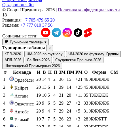
Qazsport онлайн
© Cпорт Шредингера 2026
|
Политика конфиденциальности
18+
Редакция:
+7 705 479 65 20
Реклама:
+7 777 010 37 56
Социальные сети:
Турнирные таблицы
▾
Турнирные таблицы
×
КПЛ-2026
ЧМ-2026 по футболу
ЧМ-2026 по футболу. Группы
АПЛ-2026
Ла Лига-2026
Саудовская Про-лига-2026
Шотландский Премьершип-2026
#
Команда
И
В
Н
П
ЗМ
ПМ
РМ
О
Форма
СМ
1
20
14
4
2
36
15
+21
46
ЖЖЖЖЖ
Ордабасы
2
20
13
6
1
39
14
+25
45
ЖЖЖЖЖ
Кайрат
3
19
10
5
4
31
20
+11
35
ТЖЖЖЖ
Астана
4
20
9
6
5
29
27
+2
33
ЖЖЖЖЖ
Окжетпес
5
20
9
4
7
29
24
+5
31
ЖЖЖЖЖ
Актобе
6
19
7
7
5
26
23
+3
28
ЖЖЖТТ
Елимай
7
20
7
6
7
16
20
-4
27
ЖЖТЖЖ