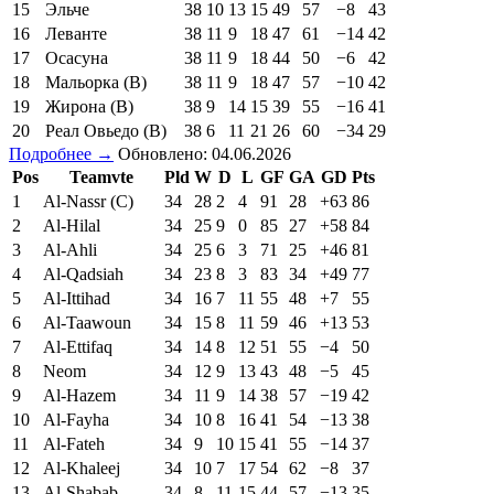
15
Эльче
38
10
13
15
49
57
−8
43
16
Леванте
38
11
9
18
47
61
−14
42
17
Осасуна
38
11
9
18
44
50
−6
42
18
Мальорка (В)
38
11
9
18
47
57
−10
42
19
Жирона (В)
38
9
14
15
39
55
−16
41
20
Реал Овьедо (В)
38
6
11
21
26
60
−34
29
Подробнее →
Обновлено: 04.06.2026
Pos
Teamvte
Pld
W
D
L
GF
GA
GD
Pts
1
Al-Nassr (C)
34
28
2
4
91
28
+63
86
2
Al-Hilal
34
25
9
0
85
27
+58
84
3
Al-Ahli
34
25
6
3
71
25
+46
81
4
Al-Qadsiah
34
23
8
3
83
34
+49
77
5
Al-Ittihad
34
16
7
11
55
48
+7
55
6
Al-Taawoun
34
15
8
11
59
46
+13
53
7
Al-Ettifaq
34
14
8
12
51
55
−4
50
8
Neom
34
12
9
13
43
48
−5
45
9
Al-Hazem
34
11
9
14
38
57
−19
42
10
Al-Fayha
34
10
8
16
41
54
−13
38
11
Al-Fateh
34
9
10
15
41
55
−14
37
12
Al-Khaleej
34
10
7
17
54
62
−8
37
13
Al-Shabab
34
8
11
15
44
57
−13
35