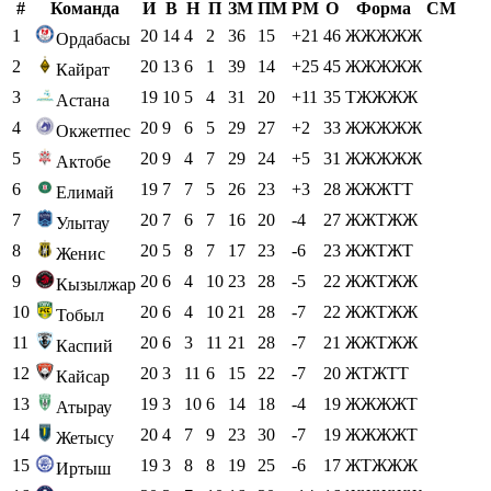
#
Команда
И
В
Н
П
ЗМ
ПМ
РМ
О
Форма
СМ
1
20
14
4
2
36
15
+21
46
ЖЖЖЖЖ
Ордабасы
2
20
13
6
1
39
14
+25
45
ЖЖЖЖЖ
Кайрат
3
19
10
5
4
31
20
+11
35
ТЖЖЖЖ
Астана
4
20
9
6
5
29
27
+2
33
ЖЖЖЖЖ
Окжетпес
5
20
9
4
7
29
24
+5
31
ЖЖЖЖЖ
Актобе
6
19
7
7
5
26
23
+3
28
ЖЖЖТТ
Елимай
7
20
7
6
7
16
20
-4
27
ЖЖТЖЖ
Улытау
8
20
5
8
7
17
23
-6
23
ЖЖТЖТ
Женис
9
20
6
4
10
23
28
-5
22
ЖЖТЖЖ
Кызылжар
10
20
6
4
10
21
28
-7
22
ЖЖТЖЖ
Тобыл
11
20
6
3
11
21
28
-7
21
ЖЖТЖЖ
Каспий
12
20
3
11
6
15
22
-7
20
ЖТЖТТ
Кайсар
13
19
3
10
6
14
18
-4
19
ЖЖЖЖТ
Атырау
14
20
4
7
9
23
30
-7
19
ЖЖЖЖТ
Жетысу
15
19
3
8
8
19
25
-6
17
ЖТЖЖЖ
Иртыш