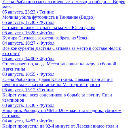
Елена Рыбакина сыграла впервые за месяц и победила. Видео
матча
05 августа, 23:23 • Теннис
Молния убила футболиста в Таиланде (Видео)
05 августа, 17:30 • Футбол
Сатпаев остался в запасе на матч с Ювентусом
05 августа, 16:28 • Футбол
Кумира Сатпаева захотели забрать из Челси
04 августа, 10:27 • Футбол
Все конкуренты Дастана Сатпаева за место в составе Челси:
кто они?
05 августа, 14:00 • Футбол
Стало известно, когда Месси завершит карьеру в сборной
Аргентины
03 августа, 10:55 • Футбол
Елена Рыбакина - Дарья Касаткина. Прямая трансляция
первого матча казахстанки на Мастерс в Торонто
05 августа, 15:12 • Теннис
Кайрат узнал всех соперников в борьбе за группу Лиги
чемпионов
03 августа, 15:30 • Футбол
Напарник Роналду по ЧМ-2026 может стать одноклубником
Сатпаева
04 августа, 14:57 • Футбол
Кайрат пропустил на 92-й минуте от Левски: видео гола и