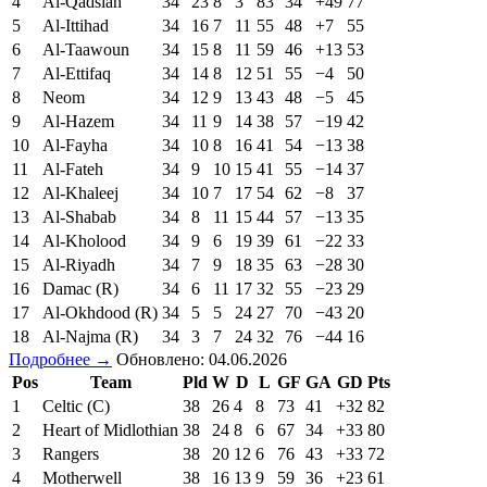
4
Al-Qadsiah
34
23
8
3
83
34
+49
77
5
Al-Ittihad
34
16
7
11
55
48
+7
55
6
Al-Taawoun
34
15
8
11
59
46
+13
53
7
Al-Ettifaq
34
14
8
12
51
55
−4
50
8
Neom
34
12
9
13
43
48
−5
45
9
Al-Hazem
34
11
9
14
38
57
−19
42
10
Al-Fayha
34
10
8
16
41
54
−13
38
11
Al-Fateh
34
9
10
15
41
55
−14
37
12
Al-Khaleej
34
10
7
17
54
62
−8
37
13
Al-Shabab
34
8
11
15
44
57
−13
35
14
Al-Kholood
34
9
6
19
39
61
−22
33
15
Al-Riyadh
34
7
9
18
35
63
−28
30
16
Damac (R)
34
6
11
17
32
55
−23
29
17
Al-Okhdood (R)
34
5
5
24
27
70
−43
20
18
Al-Najma (R)
34
3
7
24
32
76
−44
16
Подробнее →
Обновлено: 04.06.2026
Pos
Team
Pld
W
D
L
GF
GA
GD
Pts
1
Celtic (C)
38
26
4
8
73
41
+32
82
2
Heart of Midlothian
38
24
8
6
67
34
+33
80
3
Rangers
38
20
12
6
76
43
+33
72
4
Motherwell
38
16
13
9
59
36
+23
61