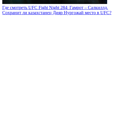
Где смотреть UFC Fight Night 284: Гамрот – Салкиллд.
Сохранит ли казахстанец Дияр Нургожай место в UFC?