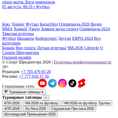
обзор матча Лиги чемпионов
05 августа, 00:19 • Футбол
Бокс
Теннис
Футзал
Баскетбол
Олимпиада-2026
Видео
ММА
Хоккей
Дзюдо
Зимние виды спорта
Олимпиада-2024
Тяжелая атлетика
Футбол
Шахматы
Киберспорт
Другие
ЕВРО-2024
Все
категории
Борьба
Вне спорта
Легкая атлетика
ЧМ-2026
Lifestyle
О
Спорте Шредингера
Qazsport онлайн
© Cпорт Шредингера 2026
|
Политика конфиденциальности
18+
Редакция:
+7 705 479 65 20
Реклама:
+7 777 010 37 56
Социальные сети:
Турнирные таблицы
▾
Турнирные таблицы
×
КПЛ-2026
ЧМ-2026 по футболу
ЧМ-2026 по футболу. Группы
АПЛ-2026
Ла Лига-2026
Саудовская Про-лига-2026
Шотландский Премьершип-2026