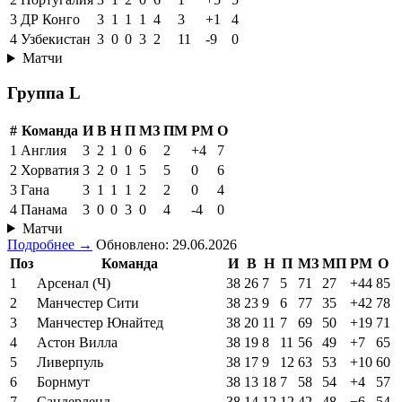
3
ДР Конго
3
1
1
1
4
3
+1
4
4
Узбекистан
3
0
0
3
2
11
-9
0
Матчи
Группа L
#
Команда
И
В
Н
П
МЗ
ПМ
РМ
О
1
Англия
3
2
1
0
6
2
+4
7
2
Хорватия
3
2
0
1
5
5
0
6
3
Гана
3
1
1
1
2
2
0
4
4
Панама
3
0
0
3
0
4
-4
0
Матчи
Подробнее →
Обновлено: 29.06.2026
Поз
Команда
И
В
Н
П
МЗ
МП
РМ
О
1
Арсенал (Ч)
38
26
7
5
71
27
+44
85
2
Манчестер Сити
38
23
9
6
77
35
+42
78
3
Манчестер Юнайтед
38
20
11
7
69
50
+19
71
4
Астон Вилла
38
19
8
11
56
49
+7
65
5
Ливерпуль
38
17
9
12
63
53
+10
60
6
Борнмут
38
13
18
7
58
54
+4
57
7
Сандерленд
38
14
12
12
42
48
−6
54