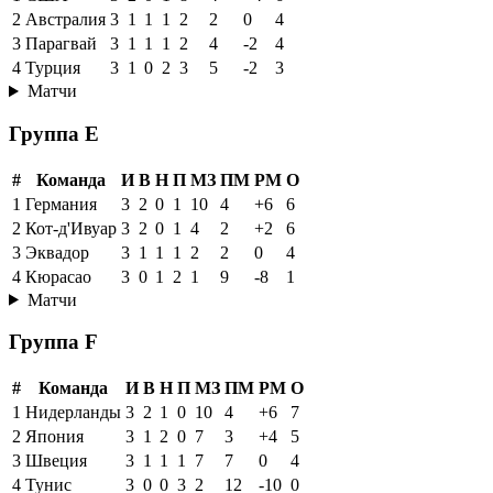
2
Австралия
3
1
1
1
2
2
0
4
3
Парагвай
3
1
1
1
2
4
-2
4
4
Турция
3
1
0
2
3
5
-2
3
Матчи
Группа E
#
Команда
И
В
Н
П
МЗ
ПМ
РМ
О
1
Германия
3
2
0
1
10
4
+6
6
2
Кот-д'Ивуар
3
2
0
1
4
2
+2
6
3
Эквадор
3
1
1
1
2
2
0
4
4
Кюрасао
3
0
1
2
1
9
-8
1
Матчи
Группа F
#
Команда
И
В
Н
П
МЗ
ПМ
РМ
О
1
Нидерланды
3
2
1
0
10
4
+6
7
2
Япония
3
1
2
0
7
3
+4
5
3
Швеция
3
1
1
1
7
7
0
4
4
Тунис
3
0
0
3
2
12
-10
0