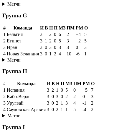
Матчи
Группа G
#
Команда
И
В
Н
П
МЗ
ПМ
РМ
О
1
Бельгия
3
1
2
0
6
2
+4
5
2
Египет
3
1
2
0
5
3
+2
5
3
Иран
3
0
3
0
3
3
0
3
4
Новая Зеландия
3
0
1
2
4
10
-6
1
Матчи
Группа H
#
Команда
И
В
Н
П
МЗ
ПМ
РМ
О
1
Испания
3
2
1
0
5
0
+5
7
2
Кабо-Верде
3
0
3
0
2
2
0
3
3
Уругвай
3
0
2
1
3
4
-1
2
4
Саудовская Аравия
3
0
2
1
1
5
-4
2
Матчи
Группа I