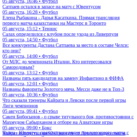
05 августа, 16:46 • Футбол
Сатпаев остался в запасе на матч с Ювентусом
05 августа, 16:28 • Футбол
Елена Рыбакина - Дарья Касаткина. Прямая трансляция
первого матча казахстанки на Мастерс в Торонто
05 августа, 15:12 • Теннис
Салах определился с клубом после ухода из Ливерпуля
05 августа, 14:50 • Футбол
Все конкуренты Дастана Сатпаева за место в составе Челси:
кто они?
05 августа, 14:00 • Футбол
От МЛС до чемпионата Италии. Кто интересовался
Самородовым?
05 августа, 13:12 • Футбол
Названы пять кандидатов на замену Инфантино в ФИФА
05 августа, 12:01 • Футбол
Названы фавориты Золотого мяча. Месси даже не в Топ-3
05 августа, 10:36 • Футбол
Что сказали тренеры Кайрата и Левски после первой игры
Лиги чемпионов
05 августа, 09:41 • Футбол
Сакен Бибосынов - о срыве титульного боя, противостоянии с
Махмудом Сабырханом и отборе на Азиатские игры
05 августа, 09:00 • Бокс
Челси - Ювентус: прямая трансляция предсезонного матча с
Кайрат пропустил на 92-й минуте от Левски: видео гола и