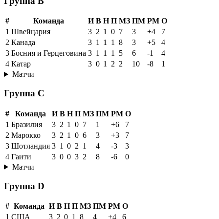
Группа B
#
Команда
И
В
Н
П
МЗ
ПМ
РМ
О
1
Швейцария
3
2
1
0
7
3
+4
7
2
Канада
3
1
1
1
8
3
+5
4
3
Босния и Герцеговина
3
1
1
1
5
6
-1
4
4
Катар
3
0
1
2
2
10
-8
1
Матчи
Группа C
#
Команда
И
В
Н
П
МЗ
ПМ
РМ
О
1
Бразилия
3
2
1
0
7
1
+6
7
2
Марокко
3
2
1
0
6
3
+3
7
3
Шотландия
3
1
0
2
1
4
-3
3
4
Гаити
3
0
0
3
2
8
-6
0
Матчи
Группа D
#
Команда
И
В
Н
П
МЗ
ПМ
РМ
О
1
США
3
2
0
1
8
4
+4
6