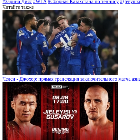
#Зарина Дияс
#WTA
#Сборная Казахстана по теннису
#Девушки
Читайте также
Челси - Джохор: прямая трансляция заключительного матча ази