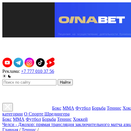
Реклама:
+7 777 010 37 56
Найти
Бокс
ММА
Футбол
Борьба
Теннис
Хок
категории
О Спорте Шредингера
Бокс
ММА
Футбол
Борьба
Теннис
Хоккей
Челси - Джохор: прямая трансляция заключительного матча ази
Главная
/
Теннис
/