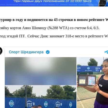
урнир в году и поднимется на 43 строчки в новом рейтинге
зяйку кортов Аяно Шимицу (№288 WTA) со счетом 6:4, 6:3.
под эгидой ITF. Сейчас Дияс занимает 318-е место в рейтинге W