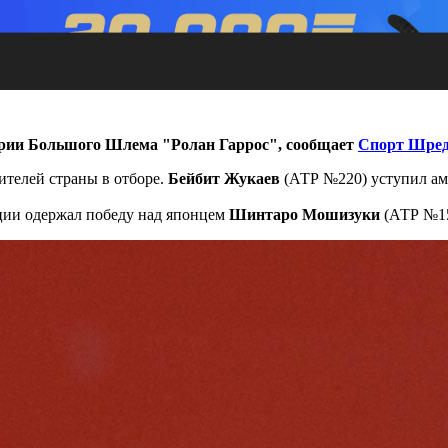
серии Большого Шлема
"Ролан Гаррос"
, сообщает
Спорт Шред
ителей страны в отборе.
Бейбит Жукаев
(АТР №220) уступил а
ции одержал победу над японцем
Шинтаро Мошизуки
(АТР №155