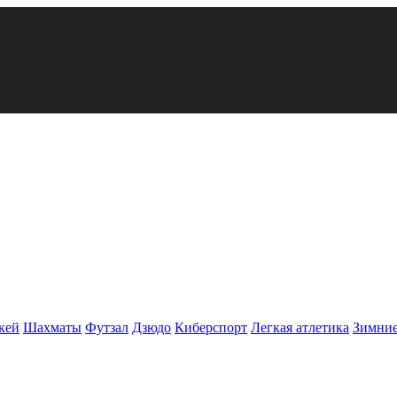
кей
Шахматы
Футзал
Дзюдо
Киберспорт
Легкая атлетика
Зимние