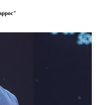
аррос"