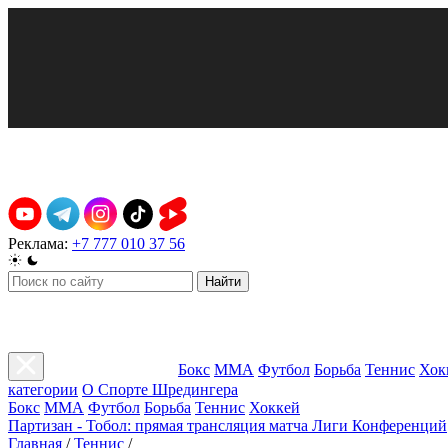
Реклама:
+7 777 010 37 56
Найти
Бокс
ММА
Футбол
Борьба
Теннис
Хок
категории
О Спорте Шредингера
Бокс
ММА
Футбол
Борьба
Теннис
Хоккей
Партизан - Тобол: прямая трансляция матча Лиги Конференций
Главная
/
Теннис
/