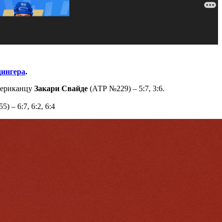
ингера
.
мериканцу
Закари Свайде
(АТР №229) – 5:7, 3:6.
) – 6:7, 6:2, 6:4