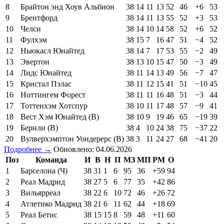
8
Брайтон энд Хоув Альбион
38
14
11
13
52
46
+6
53
9
Брентфорд
38
14
11
13
55
52
+3
53
10
Челси
38
14
10
14
58
52
+6
52
11
Фулхэм
38
15
7
16
47
51
−4
52
12
Ньюкасл Юнайтед
38
14
7
17
53
55
−2
49
13
Эвертон
38
13
10
15
47
50
−3
49
14
Лидс Юнайтед
38
11
14
13
49
56
−7
47
15
Кристал Пэлас
38
11
12
15
41
51
−10
45
16
Ноттингем Форест
38
11
11
16
48
51
−3
44
17
Тоттенхэм Хотспур
38
10
11
17
48
57
−9
41
18
Вест Хэм Юнайтед (В)
38
10
9
19
46
65
−19
39
19
Бернли (В)
38
4
10
24
38
75
−37
22
20
Вулверхэмптон Уондерерс (В)
38
3
11
24
27
68
−41
20
Подробнее →
Обновлено: 04.06.2026
Поз
Команда
И
В
Н
П
МЗ
МП
РМ
О
1
Барселона (Ч)
38
31
1
6
95
36
+59
94
2
Реал Мадрид
38
27
5
6
77
35
+42
86
3
Вильярреал
38
22
6
10
72
46
+26
72
4
Атлетико Мадрид
38
21
6
11
62
44
+18
69
5
Реал Бетис
38
15
15
8
59
48
+11
60