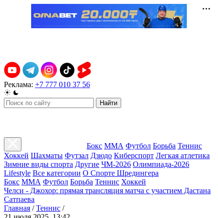
Реклама:
+7 777 010 37 56
Найти
Бокс
ММА
Футбол
Борьба
Теннис
Хоккей
Шахматы
Футзал
Дзюдо
Киберспорт
Легкая атлетика
Зимние виды спорта
Другие
ЧМ-2026
Олимпиада-2026
Lifestyle
Все категории
О Спорте Шредингера
Бокс
ММА
Футбол
Борьба
Теннис
Хоккей
Челси - Джохор: прямая трансляция матча с участием Дастана
Сатпаева
Главная
/
Теннис
/
21 июля 2025, 13:42