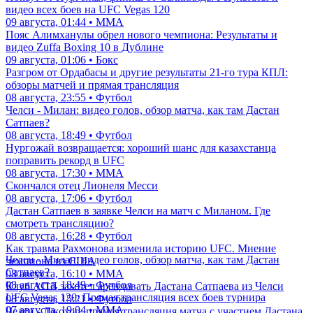
видео всех боев на UFC Vegas 120
09 августа, 01:44 • ММА
Пояс Алимханулы обрел нового чемпиона: Результаты и
видео Zuffa Boxing 10 в Дублине
09 августа, 01:06 • Бокс
Разгром от Ордабасы и другие результаты 21-го тура КПЛ:
обзоры матчей и прямая трансляция
08 августа, 23:55 • Футбол
Челси - Милан: видео голов, обзор матча, как там Дастан
Сатпаев?
08 августа, 18:49 • Футбол
Нургожай возвращается: хороший шанс для казахстанца
поправить рекорд в UFC
08 августа, 17:30 • ММА
Скончался отец Лионеля Месси
08 августа, 17:06 • Футбол
Дастан Сатпаев в заявке Челси на матч с Миланом. Где
смотреть трансляцию?
08 августа, 16:28 • Футбол
Как травма Рахмонова изменила историю UFC. Мнение
Челси - Милан: видео голов, обзор матча, как там Дастан
чемпиона из США
Сатпаев?
08 августа, 16:10 • ММА
08 августа, 18:49 • Футбол
Клуб АПЛ захотел арендовать Дастана Сатпаева из Челси
UFC Vegas 120: Прямая трансляция всех боев турнира
08 августа, 15:21 • Футбол
07 августа, 19:04 • ММА
Челси - Джохор: прямая трансляция матча с участием Дастана