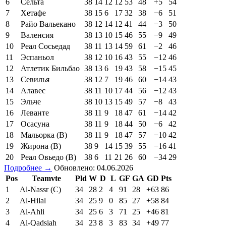
6
Сельта
38
14
12
12
53
48
+5
54
7
Хетафе
38
15
6
17
32
38
−6
51
8
Райо Вальекано
38
12
14
12
41
44
−3
50
9
Валенсия
38
13
10
15
46
55
−9
49
10
Реал Сосьедад
38
11
13
14
59
61
−2
46
11
Эспаньол
38
12
10
16
43
55
−12
46
12
Атлетик Бильбао
38
13
6
19
43
58
−15
45
13
Севилья
38
12
7
19
46
60
−14
43
14
Алавес
38
11
10
17
44
56
−12
43
15
Эльче
38
10
13
15
49
57
−8
43
16
Леванте
38
11
9
18
47
61
−14
42
17
Осасуна
38
11
9
18
44
50
−6
42
18
Мальорка (В)
38
11
9
18
47
57
−10
42
19
Жирона (В)
38
9
14
15
39
55
−16
41
20
Реал Овьедо (В)
38
6
11
21
26
60
−34
29
Подробнее →
Обновлено: 04.06.2026
Pos
Teamvte
Pld
W
D
L
GF
GA
GD
Pts
1
Al-Nassr (C)
34
28
2
4
91
28
+63
86
2
Al-Hilal
34
25
9
0
85
27
+58
84
3
Al-Ahli
34
25
6
3
71
25
+46
81
4
Al-Qadsiah
34
23
8
3
83
34
+49
77