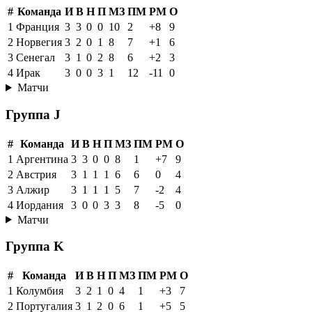
#
Команда
И
В
Н
П
МЗ
ПМ
РМ
О
1
Франция
3
3
0
0
10
2
+8
9
2
Норвегия
3
2
0
1
8
7
+1
6
3
Сенегал
3
1
0
2
8
6
+2
3
4
Ирак
3
0
0
3
1
12
-11
0
Матчи
Группа J
#
Команда
И
В
Н
П
МЗ
ПМ
РМ
О
1
Аргентина
3
3
0
0
8
1
+7
9
2
Австрия
3
1
1
1
6
6
0
4
3
Алжир
3
1
1
1
5
7
-2
4
4
Иордания
3
0
0
3
3
8
-5
0
Матчи
Группа K
#
Команда
И
В
Н
П
МЗ
ПМ
РМ
О
1
Колумбия
3
2
1
0
4
1
+3
7
2
Португалия
3
1
2
0
6
1
+5
5