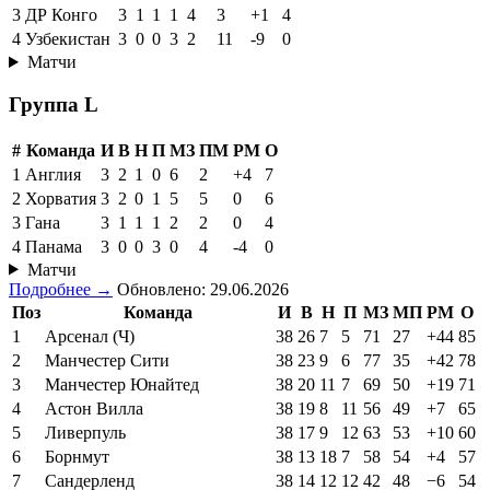
3
ДР Конго
3
1
1
1
4
3
+1
4
4
Узбекистан
3
0
0
3
2
11
-9
0
Матчи
Группа L
#
Команда
И
В
Н
П
МЗ
ПМ
РМ
О
1
Англия
3
2
1
0
6
2
+4
7
2
Хорватия
3
2
0
1
5
5
0
6
3
Гана
3
1
1
1
2
2
0
4
4
Панама
3
0
0
3
0
4
-4
0
Матчи
Подробнее →
Обновлено: 29.06.2026
Поз
Команда
И
В
Н
П
МЗ
МП
РМ
О
1
Арсенал (Ч)
38
26
7
5
71
27
+44
85
2
Манчестер Сити
38
23
9
6
77
35
+42
78
3
Манчестер Юнайтед
38
20
11
7
69
50
+19
71
4
Астон Вилла
38
19
8
11
56
49
+7
65
5
Ливерпуль
38
17
9
12
63
53
+10
60
6
Борнмут
38
13
18
7
58
54
+4
57
7
Сандерленд
38
14
12
12
42
48
−6
54