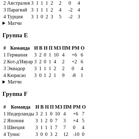
2
Австралия
3
1
1
1
2
2
0
4
3
Парагвай
3
1
1
1
2
4
-2
4
4
Турция
3
1
0
2
3
5
-2
3
Матчи
Группа E
#
Команда
И
В
Н
П
МЗ
ПМ
РМ
О
1
Германия
3
2
0
1
10
4
+6
6
2
Кот-д'Ивуар
3
2
0
1
4
2
+2
6
3
Эквадор
3
1
1
1
2
2
0
4
4
Кюрасао
3
0
1
2
1
9
-8
1
Матчи
Группа F
#
Команда
И
В
Н
П
МЗ
ПМ
РМ
О
1
Нидерланды
3
2
1
0
10
4
+6
7
2
Япония
3
1
2
0
7
3
+4
5
3
Швеция
3
1
1
1
7
7
0
4
4
Тунис
3
0
0
3
2
12
-10
0