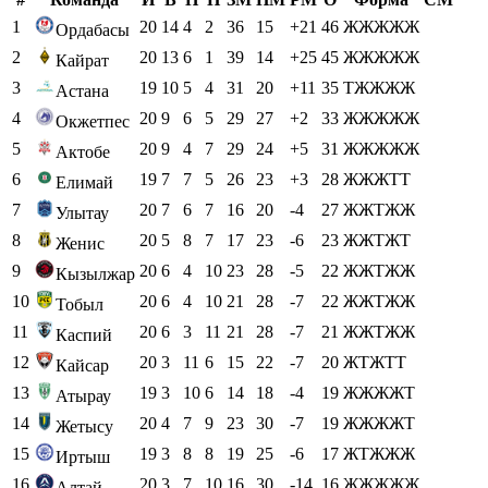
1
20
14
4
2
36
15
+21
46
ЖЖЖЖЖ
Ордабасы
2
20
13
6
1
39
14
+25
45
ЖЖЖЖЖ
Кайрат
3
19
10
5
4
31
20
+11
35
ТЖЖЖЖ
Астана
4
20
9
6
5
29
27
+2
33
ЖЖЖЖЖ
Окжетпес
5
20
9
4
7
29
24
+5
31
ЖЖЖЖЖ
Актобе
6
19
7
7
5
26
23
+3
28
ЖЖЖТТ
Елимай
7
20
7
6
7
16
20
-4
27
ЖЖТЖЖ
Улытау
8
20
5
8
7
17
23
-6
23
ЖЖТЖТ
Женис
9
20
6
4
10
23
28
-5
22
ЖЖТЖЖ
Кызылжар
10
20
6
4
10
21
28
-7
22
ЖЖТЖЖ
Тобыл
11
20
6
3
11
21
28
-7
21
ЖЖТЖЖ
Каспий
12
20
3
11
6
15
22
-7
20
ЖТЖТТ
Кайсар
13
19
3
10
6
14
18
-4
19
ЖЖЖЖТ
Атырау
14
20
4
7
9
23
30
-7
19
ЖЖЖЖТ
Жетысу
15
19
3
8
8
19
25
-6
17
ЖТЖЖЖ
Иртыш
16
20
3
7
10
16
30
-14
16
ЖЖЖЖЖ
Алтай