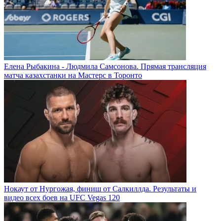
Елена Рыбакина - Людмила Самсонова. Прямая трансляция
матча казахстанки на Мастерс в Торонто
Нокаут от Нургожая, финиш от Салкиллда. Результаты и
видео всех боев на UFC Vegas 120