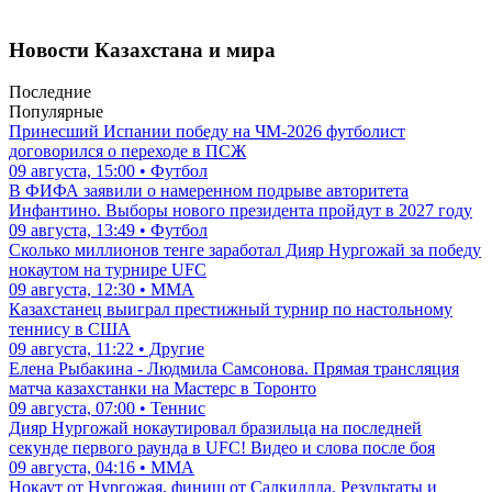
Новости Казахстана и мира
Последние
Популярные
Принесший Испании победу на ЧМ-2026 футболист
договорился о переходе в ПСЖ
09 августа, 15:00 • Футбол
В ФИФА заявили о намеренном подрыве авторитета
Инфантино. Выборы нового президента пройдут в 2027 году
09 августа, 13:49 • Футбол
Сколько миллионов тенге заработал Дияр Нургожай за победу
нокаутом на турнире UFC
09 августа, 12:30 • ММА
Казахстанец выиграл престижный турнир по настольному
теннису в США
09 августа, 11:22 • Другие
Елена Рыбакина - Людмила Самсонова. Прямая трансляция
матча казахстанки на Мастерс в Торонто
09 августа, 07:00 • Теннис
Дияр Нургожай нокаутировал бразильца на последней
секунде первого раунда в UFC! Видео и слова после боя
09 августа, 04:16 • ММА
Нокаут от Нургожая, финиш от Салкиллда. Результаты и