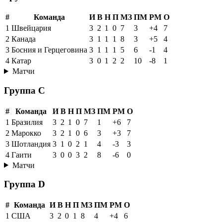
#
Команда
И
В
Н
П
МЗ
ПМ
РМ
О
1
Швейцария
3
2
1
0
7
3
+4
7
2
Канада
3
1
1
1
8
3
+5
4
3
Босния и Герцеговина
3
1
1
1
5
6
-1
4
4
Катар
3
0
1
2
2
10
-8
1
Матчи
Группа C
#
Команда
И
В
Н
П
МЗ
ПМ
РМ
О
1
Бразилия
3
2
1
0
7
1
+6
7
2
Марокко
3
2
1
0
6
3
+3
7
3
Шотландия
3
1
0
2
1
4
-3
3
4
Гаити
3
0
0
3
2
8
-6
0
Матчи
Группа D
#
Команда
И
В
Н
П
МЗ
ПМ
РМ
О
1
США
3
2
0
1
8
4
+4
6