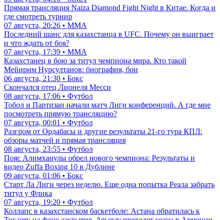
Прямая трансляция Naiza Diamond Fight Night в Китае. Когда и
где смотреть турнир
07 августа, 20:26 • ММА
Последний шанс для казахстанца в UFC. Почему он выиграет
и что ждать от боя?
07 августа, 17:39 • ММА
Казахстанец в бою за титул чемпиона мира. Кто такой
Мейирим Нурсултанов: биография, бои
06 августа, 21:30 • Бокс
Скончался отец Лионеля Месси
08 августа, 17:06 • Футбол
Тобол и Партизан начали матч Лиги конференций. А где мне
посмотреть прямую трансляцию?
07 августа, 00:01 • Футбол
Разгром от Ордабасы и другие результаты 21-го тура КПЛ:
обзоры матчей и прямая трансляция
08 августа, 23:55 • Футбол
Пояс Алимханулы обрел нового чемпиона: Результаты и
видео Zuffa Boxing 10 в Дублине
09 августа, 01:06 • Бокс
Старт Ла Лиги через неделю. Еще одна попытка Реала забрать
титул у Флика
07 августа, 19:20 • Футбол
Коллапс в казахстанском баскетболе: Астана обратилась к
Токаеву на фоне закрытия, Атырау проведет сезон в Армении