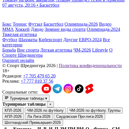
07 августа, 20:16 • Баскетбол
Бокс
Теннис
Футзал
Баскетбол
Олимпиада-2026
Видео
ММА
Хоккей
Дзюдо
Зимние виды спорта
Олимпиада-2024
Тяжелая атлетика
Футбол
Шахматы
Киберспорт
Другие
ЕВРО-2024
Все
категории
Борьба
Вне спорта
Легкая атлетика
ЧМ-2026
Lifestyle
О
Спорте Шредингера
Qazsport онлайн
© Cпорт Шредингера 2026
|
Политика конфиденциальности
18+
Редакция:
+7 705 479 65 20
Реклама:
+7 777 010 37 56
Социальные сети:
Турнирные таблицы
▾
Турнирные таблицы
×
КПЛ-2026
ЧМ-2026 по футболу
ЧМ-2026 по футболу. Группы
АПЛ-2026
Ла Лига-2026
Саудовская Про-лига-2026
Шотландский Премьершип-2026
#
Команда
И
В
Н
П
ЗМ
ПМ
РМ
О
Форма
СМ