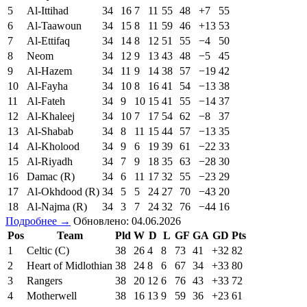
5
Al-Ittihad
34
16
7
11
55
48
+7
55
6
Al-Taawoun
34
15
8
11
59
46
+13
53
7
Al-Ettifaq
34
14
8
12
51
55
−4
50
8
Neom
34
12
9
13
43
48
−5
45
9
Al-Hazem
34
11
9
14
38
57
−19
42
10
Al-Fayha
34
10
8
16
41
54
−13
38
11
Al-Fateh
34
9
10
15
41
55
−14
37
12
Al-Khaleej
34
10
7
17
54
62
−8
37
13
Al-Shabab
34
8
11
15
44
57
−13
35
14
Al-Kholood
34
9
6
19
39
61
−22
33
15
Al-Riyadh
34
7
9
18
35
63
−28
30
16
Damac (R)
34
6
11
17
32
55
−23
29
17
Al-Okhdood (R)
34
5
5
24
27
70
−43
20
18
Al-Najma (R)
34
3
7
24
32
76
−44
16
Подробнее →
Обновлено: 04.06.2026
Pos
Team
Pld
W
D
L
GF
GA
GD
Pts
1
Celtic (C)
38
26
4
8
73
41
+32
82
2
Heart of Midlothian
38
24
8
6
67
34
+33
80
3
Rangers
38
20
12
6
76
43
+33
72
4
Motherwell
38
16
13
9
59
36
+23
61