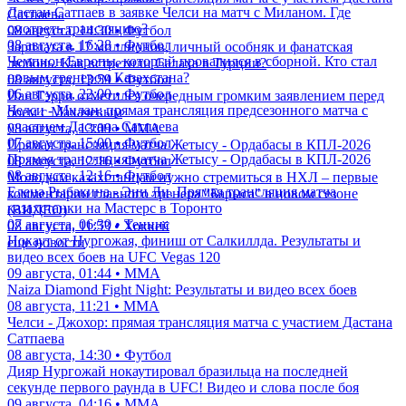
Дастан Сатпаев в заявке Челси на матч с Миланом. Где
Сатпаева
смотреть трансляцию?
08 августа, 14:30 • Футбол
08 августа, 16:28 • Футбол
Зарплата в 17 миллионов, личный особняк и фанатская
Чемпион Европы, который провалился в сборной. Кто стал
любовь. Как встретили Салаха в Турции?
новым тренером Казахстана?
08 августа, 13:59 • Футбол
06 августа, 22:00 • Футбол
Иан Гэрри отметился очередным громким заявлением перед
Челси - Милан: прямая трансляция предсезонного матча с
боем с Махачевым
участием Дастана Сатпаева
08 августа, 13:09 • ММА
07 августа, 15:00 • Футбол
Прямая трансляция матча Жетысу - Ордабасы в КПЛ-2026
Прямая трансляция матча Жетысу - Ордабасы в КПЛ-2026
08 августа, 12:16 • Футбол
08 августа, 12:16 • Футбол
Молодым казахстанцам нужно стремиться в НХЛ – первые
Елена Рыбакина - Энн Ли. Прямая трансляция матча
комментарии главного тренера "Барыса" в новом сезоне
казахстанки на Мастерс в Торонто
(ВИДЕО)
07 августа, 06:30 • Теннис
08 августа, 11:53 • Хоккей
Нокаут от Нургожая, финиш от Салкиллда. Результаты и
еще новости
видео всех боев на UFC Vegas 120
09 августа, 01:44 • ММА
Naiza Diamond Fight Night: Результаты и видео всех боев
08 августа, 11:21 • ММА
Челси - Джохор: прямая трансляция матча с участием Дастана
Сатпаева
08 августа, 14:30 • Футбол
Дияр Нургожай нокаутировал бразильца на последней
секунде первого раунда в UFC! Видео и слова после боя
09 августа, 04:16 • ММА