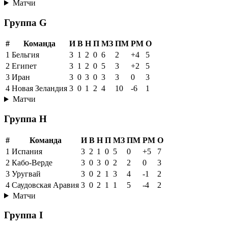
Матчи
Группа G
#
Команда
И
В
Н
П
МЗ
ПМ
РМ
О
1
Бельгия
3
1
2
0
6
2
+4
5
2
Египет
3
1
2
0
5
3
+2
5
3
Иран
3
0
3
0
3
3
0
3
4
Новая Зеландия
3
0
1
2
4
10
-6
1
Матчи
Группа H
#
Команда
И
В
Н
П
МЗ
ПМ
РМ
О
1
Испания
3
2
1
0
5
0
+5
7
2
Кабо-Верде
3
0
3
0
2
2
0
3
3
Уругвай
3
0
2
1
3
4
-1
2
4
Саудовская Аравия
3
0
2
1
1
5
-4
2
Матчи
Группа I