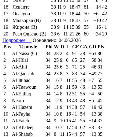
15
Эльче
38
10
13
15
49
57
−8
43
16
Леванте
38
11
9
18
47
61
−14
42
17
Осасуна
38
11
9
18
44
50
−6
42
18
Мальорка (В)
38
11
9
18
47
57
−10
42
19
Жирона (В)
38
9
14
15
39
55
−16
41
20
Реал Овьедо (В)
38
6
11
21
26
60
−34
29
Подробнее →
Обновлено: 04.06.2026
Pos
Teamvte
Pld
W
D
L
GF
GA
GD
Pts
1
Al-Nassr (C)
34
28
2
4
91
28
+63
86
2
Al-Hilal
34
25
9
0
85
27
+58
84
3
Al-Ahli
34
25
6
3
71
25
+46
81
4
Al-Qadsiah
34
23
8
3
83
34
+49
77
5
Al-Ittihad
34
16
7
11
55
48
+7
55
6
Al-Taawoun
34
15
8
11
59
46
+13
53
7
Al-Ettifaq
34
14
8
12
51
55
−4
50
8
Neom
34
12
9
13
43
48
−5
45
9
Al-Hazem
34
11
9
14
38
57
−19
42
10
Al-Fayha
34
10
8
16
41
54
−13
38
11
Al-Fateh
34
9
10
15
41
55
−14
37
12
Al-Khaleej
34
10
7
17
54
62
−8
37
13
Al-Shabab
34
8
11
15
44
57
−13
35