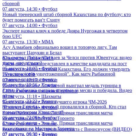
сборной
07 августа, 14:30 • Футбол
Новый тренерский штаб сборной Казахстана по футболу: кто
будет помогать ван'т Схипу
07 августа, 14:00 • Футбол
Эксперт назвал ключ к победе Дияра Нургожая в четвертом
бою UFC
07 августа, 13:30 • ММА
Асу Алмабаев официально вошел в топовую лигу. Там
выступают Царукян и Белал
Как сыграл Дастан Сатпаев за Челси против Ювентуса: видео
07 августа, 13:04 • ММА
матча, что дальше?
Джон ван'т Схип представлен в качестве кандидата на пост
05 августа, 18:07 • Футбол
главного тренера сборной Казахстана. Его должен утвердить
"Чувствую себя уничтоженной". Как матч Рыбакиной
Исполком КФФ
изменил правила тенниса
07 августа, 12:17 • Футбол
05 августа, 19:56 • Теннис
Парень Бибисары Асаубаевой выиграл медаль турнира в
Елена Рыбакина сыграла впервые за месяц и победила. Видео
США и возглавил мировой рейтинг
матча
07 августа, 11:18 • Шахматы
05 августа, 23:23 • Теннис
Барселона увела у Реала лучшего игрока ЧМ-2026
Чемпион Европы, который провалился в сборной. Кто стал
07 августа, 09:54 • Футбол
новым тренером Казахстана?
Елена Рыбакина - Энн Ли. Прямая трансляция матча
06 августа, 22:00 • Футбол
казахстанки на Мастерс в Торонто
Елена Рыбакина - Энн Ли. Прямая трансляция матча
07 августа, 06:30 • Теннис
казахстанки на Мастерс в Торонто
Реал объявил о продлении контракта с Винисиусом (ВИДЕО)
07 августа, 06:30 • Теннис
07 августа, 05:30 • Футбол