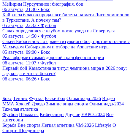
Мейирим Нурсултанов: биография, бои
06 августа, 21:30 • Бокс
Кайрат за 6 часов продал все билеты на матч Лиги чемпионов
в Туркестане. А почему там?
05 августа, 22:32 • Футбол
Салах определился с клубом после ухода из Ливерпуля
05 августа, 14:50 • Футбол
Сакен Бибосынов - о срыве титульного боя, противостоянии с
Махмудом Сабырханом и отборе на Азиатские игры
05 августа, 09:00 • Бокс
Реал оформит самый дорогой трансфер в истории
06 августа, 11:07 • Футбол
Первый бой Казахстана за титул чемпиона мира в 2026 году:
где, когда и что за боксер?
06 августа, 06:26 • Бокс
Бокс
Теннис
Футзал
Баскетбол
Олимпиада-2026
Видео
ММА
Хоккей
Дзюдо
Зимние виды спорта
Олимпиада-2024
Тяжелая атлетика
Футбол
Шахматы
Киберспорт
Другие
ЕВРО-2024
Все
категории
Борьба
Вне спорта
Легкая атлетика
ЧМ-2026
Lifestyle
О
Спорте Шредингера