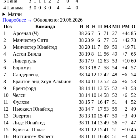
3
Гана
3
1
1
1
2
2
0
4
4
Панама
3
0
0
3
0
4
-4
0
Матчи
Подробнее →
Обновлено: 29.06.2026
Поз
Команда
И
В
Н
П
МЗ
МП
РМ
О
1
Арсенал (Ч)
38
26
7
5
71
27
+44
85
2
Манчестер Сити
38
23
9
6
77
35
+42
78
3
Манчестер Юнайтед
38
20
11
7
69
50
+19
71
4
Астон Вилла
38
19
8
11
56
49
+7
65
5
Ливерпуль
38
17
9
12
63
53
+10
60
6
Борнмут
38
13
18
7
58
54
+4
57
7
Сандерленд
38
14
12
12
42
48
−6
54
8
Брайтон энд Хоув Альбион
38
14
11
13
52
46
+6
53
9
Брентфорд
38
14
11
13
55
52
+3
53
10
Челси
38
14
10
14
58
52
+6
52
11
Фулхэм
38
15
7
16
47
51
−4
52
12
Ньюкасл Юнайтед
38
14
7
17
53
55
−2
49
13
Эвертон
38
13
10
15
47
50
−3
49
14
Лидс Юнайтед
38
11
14
13
49
56
−7
47
15
Кристал Пэлас
38
11
12
15
41
51
−10
45
16
Ноттингем Форест
38
11
11
16
48
51
−3
44