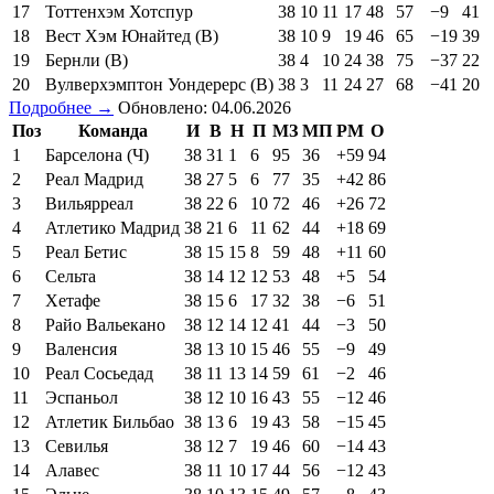
17
Тоттенхэм Хотспур
38
10
11
17
48
57
−9
41
18
Вест Хэм Юнайтед (В)
38
10
9
19
46
65
−19
39
19
Бернли (В)
38
4
10
24
38
75
−37
22
20
Вулверхэмптон Уондерерс (В)
38
3
11
24
27
68
−41
20
Подробнее →
Обновлено: 04.06.2026
Поз
Команда
И
В
Н
П
МЗ
МП
РМ
О
1
Барселона (Ч)
38
31
1
6
95
36
+59
94
2
Реал Мадрид
38
27
5
6
77
35
+42
86
3
Вильярреал
38
22
6
10
72
46
+26
72
4
Атлетико Мадрид
38
21
6
11
62
44
+18
69
5
Реал Бетис
38
15
15
8
59
48
+11
60
6
Сельта
38
14
12
12
53
48
+5
54
7
Хетафе
38
15
6
17
32
38
−6
51
8
Райо Вальекано
38
12
14
12
41
44
−3
50
9
Валенсия
38
13
10
15
46
55
−9
49
10
Реал Сосьедад
38
11
13
14
59
61
−2
46
11
Эспаньол
38
12
10
16
43
55
−12
46
12
Атлетик Бильбао
38
13
6
19
43
58
−15
45
13
Севилья
38
12
7
19
46
60
−14
43
14
Алавес
38
11
10
17
44
56
−12
43