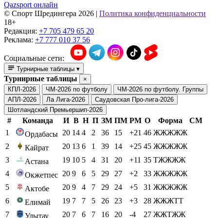
Qazsport онлайн
© Cпорт Шредингера 2026
|
Политика конфиденциальности
18+
Редакция:
+7 705 479 65 20
Реклама:
+7 777 010 37 56
Социальные сети:
Турнирные таблицы
▾
Турнирные таблицы
×
КПЛ-2026
ЧМ-2026 по футболу
ЧМ-2026 по футболу. Группы
АПЛ-2026
Ла Лига-2026
Саудовская Про-лига-2026
Шотландский Премьершип-2026
#
Команда
И
В
Н
П
ЗМ
ПМ
РМ
О
Форма
СМ
1
20
14
4
2
36
15
+21
46
ЖЖЖЖЖ
Ордабасы
2
20
13
6
1
39
14
+25
45
ЖЖЖЖЖ
Кайрат
3
19
10
5
4
31
20
+11
35
ТЖЖЖЖ
Астана
4
20
9
6
5
29
27
+2
33
ЖЖЖЖЖ
Окжетпес
5
20
9
4
7
29
24
+5
31
ЖЖЖЖЖ
Актобе
6
19
7
7
5
26
23
+3
28
ЖЖЖТТ
Елимай
7
20
7
6
7
16
20
-4
27
ЖЖТЖЖ
Улытау