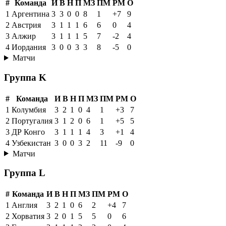
#
Команда
И
В
Н
П
МЗ
ПМ
РМ
О
1
Аргентина
3
3
0
0
8
1
+7
9
2
Австрия
3
1
1
1
6
6
0
4
3
Алжир
3
1
1
1
5
7
-2
4
4
Иордания
3
0
0
3
3
8
-5
0
Матчи
Группа K
#
Команда
И
В
Н
П
МЗ
ПМ
РМ
О
1
Колумбия
3
2
1
0
4
1
+3
7
2
Португалия
3
1
2
0
6
1
+5
5
3
ДР Конго
3
1
1
1
4
3
+1
4
4
Узбекистан
3
0
0
3
2
11
-9
0
Матчи
Группа L
#
Команда
И
В
Н
П
МЗ
ПМ
РМ
О
1
Англия
3
2
1
0
6
2
+4
7
2
Хорватия
3
2
0
1
5
5
0
6