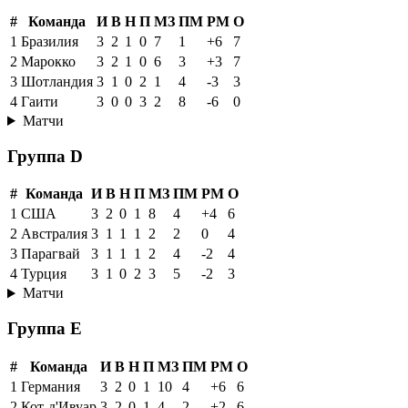
#
Команда
И
В
Н
П
МЗ
ПМ
РМ
О
1
Бразилия
3
2
1
0
7
1
+6
7
2
Марокко
3
2
1
0
6
3
+3
7
3
Шотландия
3
1
0
2
1
4
-3
3
4
Гаити
3
0
0
3
2
8
-6
0
Матчи
Группа D
#
Команда
И
В
Н
П
МЗ
ПМ
РМ
О
1
США
3
2
0
1
8
4
+4
6
2
Австралия
3
1
1
1
2
2
0
4
3
Парагвай
3
1
1
1
2
4
-2
4
4
Турция
3
1
0
2
3
5
-2
3
Матчи
Группа E
#
Команда
И
В
Н
П
МЗ
ПМ
РМ
О
1
Германия
3
2
0
1
10
4
+6
6
2
Кот-д'Ивуар
3
2
0
1
4
2
+2
6