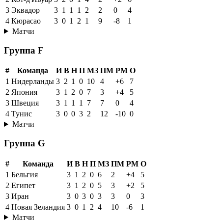
3
Эквадор
3
1
1
1
2
2
0
4
4
Кюрасао
3
0
1
2
1
9
-8
1
Матчи
Группа F
#
Команда
И
В
Н
П
МЗ
ПМ
РМ
О
1
Нидерланды
3
2
1
0
10
4
+6
7
2
Япония
3
1
2
0
7
3
+4
5
3
Швеция
3
1
1
1
7
7
0
4
4
Тунис
3
0
0
3
2
12
-10
0
Матчи
Группа G
#
Команда
И
В
Н
П
МЗ
ПМ
РМ
О
1
Бельгия
3
1
2
0
6
2
+4
5
2
Египет
3
1
2
0
5
3
+2
5
3
Иран
3
0
3
0
3
3
0
3
4
Новая Зеландия
3
0
1
2
4
10
-6
1
Матчи