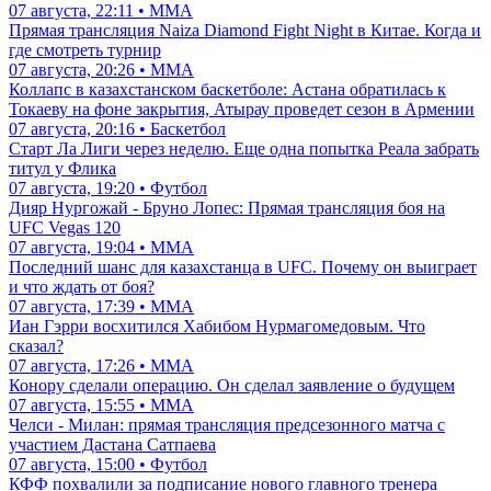
07 августа, 22:11 • ММА
Прямая трансляция Naiza Diamond Fight Night в Китае. Когда и
где смотреть турнир
07 августа, 20:26 • ММА
Коллапс в казахстанском баскетболе: Астана обратилась к
Токаеву на фоне закрытия, Атырау проведет сезон в Армении
07 августа, 20:16 • Баскетбол
Старт Ла Лиги через неделю. Еще одна попытка Реала забрать
титул у Флика
07 августа, 19:20 • Футбол
Дияр Нургожай - Бруно Лопес: Прямая трансляция боя на
UFC Vegas 120
07 августа, 19:04 • ММА
Последний шанс для казахстанца в UFC. Почему он выиграет
и что ждать от боя?
07 августа, 17:39 • ММА
Иан Гэрри восхитился Хабибом Нурмагомедовым. Что
сказал?
07 августа, 17:26 • ММА
Конору сделали операцию. Он сделал заявление о будущем
07 августа, 15:55 • ММА
Челси - Милан: прямая трансляция предсезонного матча с
участием Дастана Сатпаева
07 августа, 15:00 • Футбол
КФФ похвалили за подписание нового главного тренера