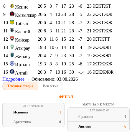
8
20
5
8
7
17
23
-6
23
ЖЖТЖТ
Женис
9
20
6
4
10
23
28
-5
22
ЖЖТЖЖ
Кызылжар
10
20
6
4
10
21
28
-7
22
ЖЖТЖЖ
Тобыл
11
20
6
3
11
21
28
-7
21
ЖЖТЖЖ
Каспий
12
20
3
11
6
15
22
-7
20
ЖТЖТТ
Кайсар
13
19
3
10
6
14
18
-4
19
ЖЖЖЖТ
Атырау
14
20
4
7
9
23
30
-7
19
ЖЖЖЖТ
Жетысу
15
19
3
8
8
19
25
-6
17
ЖТЖЖЖ
Иртыш
16
20
3
7
10
16
30
-14
16
ЖЖЖЖЖ
Алтай
Подробнее →
Обновлено: 03.08.2026
Текущая стадия
Вся сетка
ФИНАЛ
МАТЧ ЗА 3-Е МЕСТО
20.07.2026 00:00
19.07.2026 02:00
Испания
1
Франция
4
Аргентина
0
Англия
6