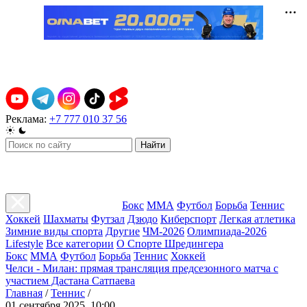
Реклама:
+7 777 010 37 56
Найти
Бокс
ММА
Футбол
Борьба
Теннис
Хоккей
Шахматы
Футзал
Дзюдо
Киберспорт
Легкая атлетика
Зимние виды спорта
Другие
ЧМ-2026
Олимпиада-2026
Lifestyle
Все категории
О Спорте Шредингера
Бокс
ММА
Футбол
Борьба
Теннис
Хоккей
Челси - Милан: прямая трансляция предсезонного матча с
участием Дастана Сатпаева
Главная
/
Теннис
/
01 сентября 2025, 10:00