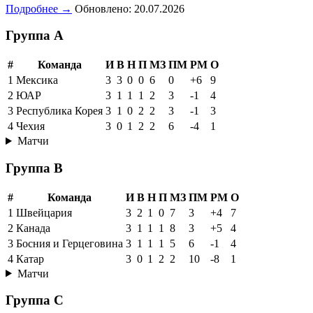
Подробнее →
Обновлено: 20.07.2026
Группа A
#
Команда
И
В
Н
П
МЗ
ПМ
РМ
О
1
Мексика
3
3
0
0
6
0
+6
9
2
ЮАР
3
1
1
1
2
3
-1
4
3
Республика Корея
3
1
0
2
2
3
-1
3
4
Чехия
3
0
1
2
2
6
-4
1
Матчи
Группа B
#
Команда
И
В
Н
П
МЗ
ПМ
РМ
О
1
Швейцария
3
2
1
0
7
3
+4
7
2
Канада
3
1
1
1
8
3
+5
4
3
Босния и Герцеговина
3
1
1
1
5
6
-1
4
4
Катар
3
0
1
2
2
10
-8
1
Матчи
Группа C