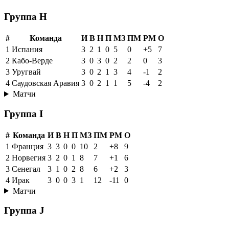
Группа H
#
Команда
И
В
Н
П
МЗ
ПМ
РМ
О
1
Испания
3
2
1
0
5
0
+5
7
2
Кабо-Верде
3
0
3
0
2
2
0
3
3
Уругвай
3
0
2
1
3
4
-1
2
4
Саудовская Аравия
3
0
2
1
1
5
-4
2
Матчи
Группа I
#
Команда
И
В
Н
П
МЗ
ПМ
РМ
О
1
Франция
3
3
0
0
10
2
+8
9
2
Норвегия
3
2
0
1
8
7
+1
6
3
Сенегал
3
1
0
2
8
6
+2
3
4
Ирак
3
0
0
3
1
12
-11
0
Матчи
Группа J