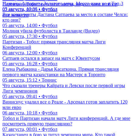
Названы фавориты Золотого мяча. Месси даже не в Топ-3
Партизан - Тобол: результат матча, видео голов и обзор
05 августа, 10:36 • Футбол
07 августа, 02:05 • Футбол
Все конкуренты Дастана Сатпаева за место в составе Челси:
еще новости
кто они?
05 августа, 14:00 • Футбол
Молния убила футболиста в Таиланде (Видео)
05 августа, 17:30 • Футбол
Партизан - Тобол: прямая трансляция матча Лиги
Конференций
06 августа, 12:00 • Футбол
Сатпаев остался в запасе на матч с Ювентусом
05 августа, 16:28 • Футбол
Елена Рыбакина - Дарья Касаткина. Прямая трансляция
первого матча казахстанки на Мастерс в Торонто
05 августа, 15:12 • Теннис
Что сказали тренеры Кайрата и Левски после первой игры
Лиги чемпионов
05 августа, 09:41 • Футбол
Винисиус удалил все о Реале - Арсенал готов заплатить 120
млн евро
06 августа, 10:18 • Футбол
Тобол и Партизан начали матч Лиги конференций. А где мне
посмотреть прямую трансляцию?
07 августа, 00:01 • Футбол
Казахстанец в бою за титул чемпиона мира. Кто такой