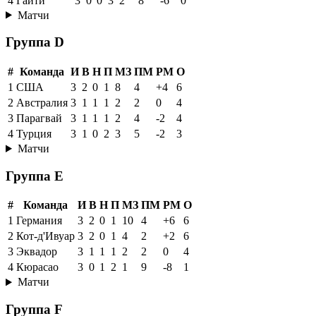
4
Гаити
3
0
0
3
2
8
-6
0
Матчи
Группа D
#
Команда
И
В
Н
П
МЗ
ПМ
РМ
О
1
США
3
2
0
1
8
4
+4
6
2
Австралия
3
1
1
1
2
2
0
4
3
Парагвай
3
1
1
1
2
4
-2
4
4
Турция
3
1
0
2
3
5
-2
3
Матчи
Группа E
#
Команда
И
В
Н
П
МЗ
ПМ
РМ
О
1
Германия
3
2
0
1
10
4
+6
6
2
Кот-д'Ивуар
3
2
0
1
4
2
+2
6
3
Эквадор
3
1
1
1
2
2
0
4
4
Кюрасао
3
0
1
2
1
9
-8
1
Матчи
Группа F