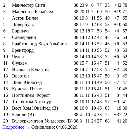
2
Манчестер Сити
38
23
9
6
77
35
+42
78
3
Манчестер Юнайтед
38
20
11
7
69
50
+19
71
4
Астон Вилла
38
19
8
11
56
49
+7
65
5
Ливерпуль
38
17
9
12
63
53
+10
60
6
Борнмут
38
13
18
7
58
54
+4
57
7
Сандерленд
38
14
12
12
42
48
−6
54
8
Брайтон энд Хоув Альбион
38
14
11
13
52
46
+6
53
9
Брентфорд
38
14
11
13
55
52
+3
53
10
Челси
38
14
10
14
58
52
+6
52
11
Фулхэм
38
15
7
16
47
51
−4
52
12
Ньюкасл Юнайтед
38
14
7
17
53
55
−2
49
13
Эвертон
38
13
10
15
47
50
−3
49
14
Лидс Юнайтед
38
11
14
13
49
56
−7
47
15
Кристал Пэлас
38
11
12
15
41
51
−10
45
16
Ноттингем Форест
38
11
11
16
48
51
−3
44
17
Тоттенхэм Хотспур
38
10
11
17
48
57
−9
41
18
Вест Хэм Юнайтед (В)
38
10
9
19
46
65
−19
39
19
Бернли (В)
38
4
10
24
38
75
−37
22
20
Вулверхэмптон Уондерерс (В)
38
3
11
24
27
68
−41
20
Подробнее →
Обновлено: 04.06.2026