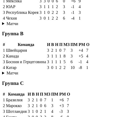
1
Мексика
3
3
0
0
6
0
+6
9
2
ЮАР
3
1
1
1
2
3
-1
4
3
Республика Корея
3
1
0
2
2
3
-1
3
4
Чехия
3
0
1
2
2
6
-4
1
Матчи
Группа B
#
Команда
И
В
Н
П
МЗ
ПМ
РМ
О
1
Швейцария
3
2
1
0
7
3
+4
7
2
Канада
3
1
1
1
8
3
+5
4
3
Босния и Герцеговина
3
1
1
1
5
6
-1
4
4
Катар
3
0
1
2
2
10
-8
1
Матчи
Группа C
#
Команда
И
В
Н
П
МЗ
ПМ
РМ
О
1
Бразилия
3
2
1
0
7
1
+6
7
2
Марокко
3
2
1
0
6
3
+3
7
3
Шотландия
3
1
0
2
1
4
-3
3