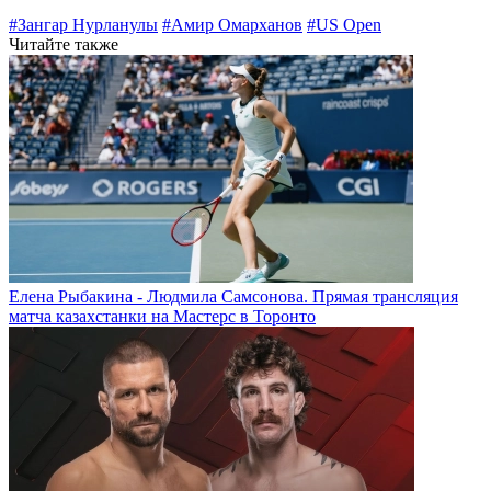
#Зангар Нурланулы
#Амир Омарханов
#US Open
Читайте также
Елена Рыбакина - Людмила Самсонова. Прямая трансляция
матча казахстанки на Мастерс в Торонто