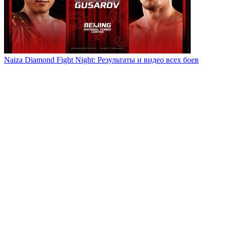
Naiza Diamond Fight Night: Результаты и видео всех боев