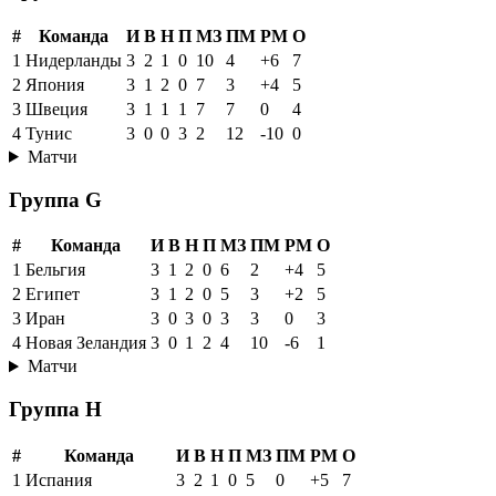
#
Команда
И
В
Н
П
МЗ
ПМ
РМ
О
1
Нидерланды
3
2
1
0
10
4
+6
7
2
Япония
3
1
2
0
7
3
+4
5
3
Швеция
3
1
1
1
7
7
0
4
4
Тунис
3
0
0
3
2
12
-10
0
Матчи
Группа G
#
Команда
И
В
Н
П
МЗ
ПМ
РМ
О
1
Бельгия
3
1
2
0
6
2
+4
5
2
Египет
3
1
2
0
5
3
+2
5
3
Иран
3
0
3
0
3
3
0
3
4
Новая Зеландия
3
0
1
2
4
10
-6
1
Матчи
Группа H
#
Команда
И
В
Н
П
МЗ
ПМ
РМ
О
1
Испания
3
2
1
0
5
0
+5
7