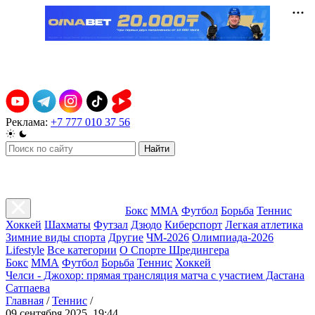
Реклама:
+7 777 010 37 56
Найти
Бокс
ММА
Футбол
Борьба
Теннис
Хоккей
Шахматы
Футзал
Дзюдо
Киберспорт
Легкая атлетика
Зимние виды спорта
Другие
ЧМ-2026
Олимпиада-2026
Lifestyle
Все категории
О Спорте Шредингера
Бокс
ММА
Футбол
Борьба
Теннис
Хоккей
Челси - Джохор: прямая трансляция матча с участием Дастана
Сатпаева
Главная
/
Теннис
/
09 сентября 2025, 19:44