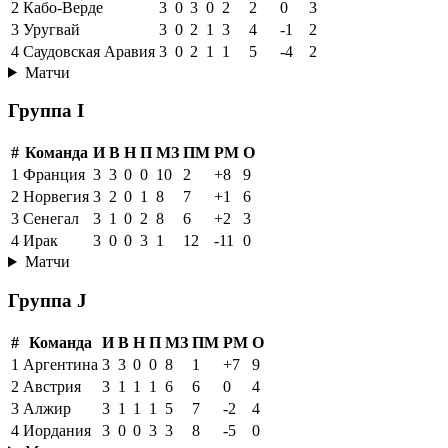
2
Кабо-Верде
3
0
3
0
2
2
0
3
3
Уругвай
3
0
2
1
3
4
-1
2
4
Саудовская Аравия
3
0
2
1
1
5
-4
2
Матчи
Группа I
#
Команда
И
В
Н
П
МЗ
ПМ
РМ
О
1
Франция
3
3
0
0
10
2
+8
9
2
Норвегия
3
2
0
1
8
7
+1
6
3
Сенегал
3
1
0
2
8
6
+2
3
4
Ирак
3
0
0
3
1
12
-11
0
Матчи
Группа J
#
Команда
И
В
Н
П
МЗ
ПМ
РМ
О
1
Аргентина
3
3
0
0
8
1
+7
9
2
Австрия
3
1
1
1
6
6
0
4
3
Алжир
3
1
1
1
5
7
-2
4
4
Иордания
3
0
0
3
3
8
-5
0