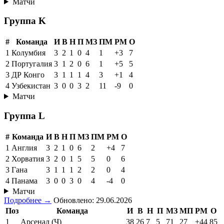
Матчи
Группа K
#
Команда
И
В
Н
П
МЗ
ПМ
РМ
О
1
Колумбия
3
2
1
0
4
1
+3
7
2
Португалия
3
1
2
0
6
1
+5
5
3
ДР Конго
3
1
1
1
4
3
+1
4
4
Узбекистан
3
0
0
3
2
11
-9
0
Матчи
Группа L
#
Команда
И
В
Н
П
МЗ
ПМ
РМ
О
1
Англия
3
2
1
0
6
2
+4
7
2
Хорватия
3
2
0
1
5
5
0
6
3
Гана
3
1
1
1
2
2
0
4
4
Панама
3
0
0
3
0
4
-4
0
Матчи
Подробнее →
Обновлено: 29.06.2026
Поз
Команда
И
В
Н
П
МЗ
МП
РМ
О
1
Арсенал (Ч)
38
26
7
5
71
27
+44
85