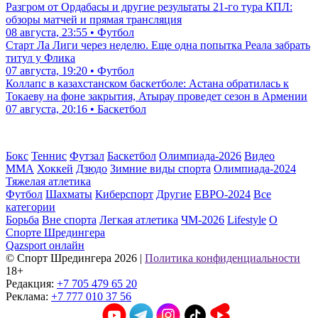
Разгром от Ордабасы и другие результаты 21-го тура КПЛ:
обзоры матчей и прямая трансляция
08 августа, 23:55 • Футбол
Старт Ла Лиги через неделю. Еще одна попытка Реала забрать
титул у Флика
07 августа, 19:20 • Футбол
Коллапс в казахстанском баскетболе: Астана обратилась к
Токаеву на фоне закрытия, Атырау проведет сезон в Армении
07 августа, 20:16 • Баскетбол
Бокс
Теннис
Футзал
Баскетбол
Олимпиада-2026
Видео
ММА
Хоккей
Дзюдо
Зимние виды спорта
Олимпиада-2024
Тяжелая атлетика
Футбол
Шахматы
Киберспорт
Другие
ЕВРО-2024
Все
категории
Борьба
Вне спорта
Легкая атлетика
ЧМ-2026
Lifestyle
О
Спорте Шредингера
Qazsport онлайн
© Cпорт Шредингера 2026
|
Политика конфиденциальности
18+
Редакция:
+7 705 479 65 20
Реклама:
+7 777 010 37 56