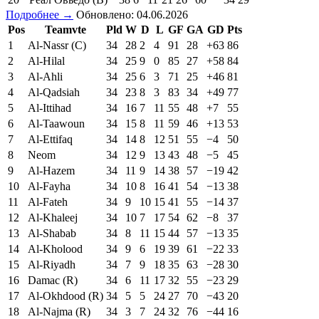
Подробнее →
Обновлено: 04.06.2026
Pos
Teamvte
Pld
W
D
L
GF
GA
GD
Pts
1
Al-Nassr (C)
34
28
2
4
91
28
+63
86
2
Al-Hilal
34
25
9
0
85
27
+58
84
3
Al-Ahli
34
25
6
3
71
25
+46
81
4
Al-Qadsiah
34
23
8
3
83
34
+49
77
5
Al-Ittihad
34
16
7
11
55
48
+7
55
6
Al-Taawoun
34
15
8
11
59
46
+13
53
7
Al-Ettifaq
34
14
8
12
51
55
−4
50
8
Neom
34
12
9
13
43
48
−5
45
9
Al-Hazem
34
11
9
14
38
57
−19
42
10
Al-Fayha
34
10
8
16
41
54
−13
38
11
Al-Fateh
34
9
10
15
41
55
−14
37
12
Al-Khaleej
34
10
7
17
54
62
−8
37
13
Al-Shabab
34
8
11
15
44
57
−13
35
14
Al-Kholood
34
9
6
19
39
61
−22
33
15
Al-Riyadh
34
7
9
18
35
63
−28
30
16
Damac (R)
34
6
11
17
32
55
−23
29
17
Al-Okhdood (R)
34
5
5
24
27
70
−43
20
18
Al-Najma (R)
34
3
7
24
32
76
−44
16