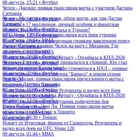
08 августа, 15:21 • Футбол
Челси - Джохор: прямая трансляция матча с участием Дастана
Сатпаева
Челси - Милан: видео голов, обзор матча, как там Дастан
08 августа, 14:30 • Футбол
Сатпаев?
Зарплата в 17 миллионов, личный особняк и фанатская
08 августа, 18:49 • Футбол
любовь. Как встретили Салаха в Турции?
UFC Vegas 120: Прямая трансляция всех боев турнира
08 августа, 13:59 • Футбол
07 августа, 19:04 • ММА
Иан Гэрри отметился очередным громким заявлением перед
Дастан Сатпаев в заявке Челси на матч с Миланом. Где
боем с Махачевым
смотреть трансляцию?
08 августа, 13:09 • ММА
08 августа, 16:28 • Футбол
Прямая трансляция матча Жетысу - Ордабасы в КПЛ-2026
Чемпион Европы, который провалился в сборной. Кто стал
08 августа, 12:16 • Футбол
новым тренером Казахстана?
Молодым казахстанцам нужно стремиться в НХЛ – первые
06 августа, 22:00 • Футбол
комментарии главного тренера "Барыса" в новом сезоне
Челси - Милан: прямая трансляция предсезонного матча с
(ВИДЕО)
участием Дастана Сатпаева
08 августа, 11:53 • Хоккей
07 августа, 15:00 • Футбол
Naiza Diamond Fight Night: Результаты и видео всех боев
Прямая трансляция матча Жетысу - Ордабасы в КПЛ-2026
08 августа, 11:21 • ММА
08 августа, 12:16 • Футбол
В WBC гарантировали титульник победителю боя
Елена Рыбакина - Энн Ли. Прямая трансляция матча
Нурсултанов - Рамос
казахстанки на Мастерс в Торонто
08 августа, 11:08 • Бокс
07 августа, 06:30 • Теннис
еще новости
Нокаут от Нургожая, финиш от Салкиллда. Результаты и
видео всех боев на UFC Vegas 120
09 августа, 01:44 • ММА