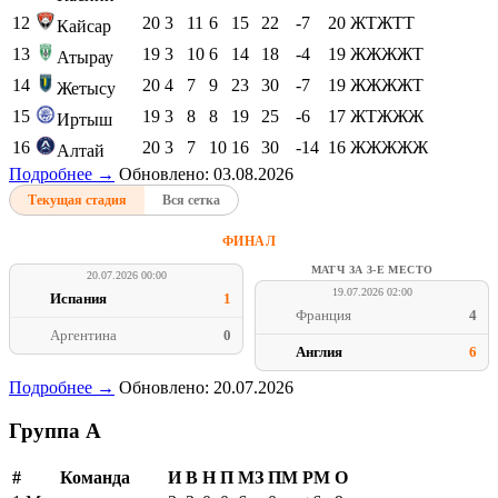
12
20
3
11
6
15
22
-7
20
ЖТЖТТ
Кайсар
13
19
3
10
6
14
18
-4
19
ЖЖЖЖТ
Атырау
14
20
4
7
9
23
30
-7
19
ЖЖЖЖТ
Жетысу
15
19
3
8
8
19
25
-6
17
ЖТЖЖЖ
Иртыш
16
20
3
7
10
16
30
-14
16
ЖЖЖЖЖ
Алтай
Подробнее →
Обновлено: 03.08.2026
Текущая стадия
Вся сетка
ФИНАЛ
МАТЧ ЗА 3-Е МЕСТО
20.07.2026 00:00
19.07.2026 02:00
Испания
1
Франция
4
Аргентина
0
Англия
6
Подробнее →
Обновлено: 20.07.2026
Группа A
#
Команда
И
В
Н
П
МЗ
ПМ
РМ
О