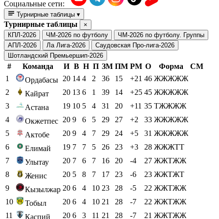
Социальные сети:
Турнирные таблицы
▾
Турнирные таблицы
×
КПЛ-2026
ЧМ-2026 по футболу
ЧМ-2026 по футболу. Группы
АПЛ-2026
Ла Лига-2026
Саудовская Про-лига-2026
Шотландский Премьершип-2026
#
Команда
И
В
Н
П
ЗМ
ПМ
РМ
О
Форма
СМ
1
20
14
4
2
36
15
+21
46
ЖЖЖЖЖ
Ордабасы
2
20
13
6
1
39
14
+25
45
ЖЖЖЖЖ
Кайрат
3
19
10
5
4
31
20
+11
35
ТЖЖЖЖ
Астана
4
20
9
6
5
29
27
+2
33
ЖЖЖЖЖ
Окжетпес
5
20
9
4
7
29
24
+5
31
ЖЖЖЖЖ
Актобе
6
19
7
7
5
26
23
+3
28
ЖЖЖТТ
Елимай
7
20
7
6
7
16
20
-4
27
ЖЖТЖЖ
Улытау
8
20
5
8
7
17
23
-6
23
ЖЖТЖТ
Женис
9
20
6
4
10
23
28
-5
22
ЖЖТЖЖ
Кызылжар
10
20
6
4
10
21
28
-7
22
ЖЖТЖЖ
Тобыл
11
20
6
3
11
21
28
-7
21
ЖЖТЖЖ
Каспий