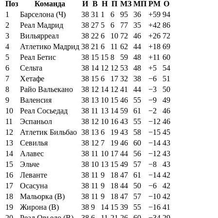
Поз
Команда
И
В
Н
П
МЗ
МП
РМ
О
1
Барселона (Ч)
38
31
1
6
95
36
+59
94
2
Реал Мадрид
38
27
5
6
77
35
+42
86
3
Вильярреал
38
22
6
10
72
46
+26
72
4
Атлетико Мадрид
38
21
6
11
62
44
+18
69
5
Реал Бетис
38
15
15
8
59
48
+11
60
6
Сельта
38
14
12
12
53
48
+5
54
7
Хетафе
38
15
6
17
32
38
−6
51
8
Райо Вальекано
38
12
14
12
41
44
−3
50
9
Валенсия
38
13
10
15
46
55
−9
49
10
Реал Сосьедад
38
11
13
14
59
61
−2
46
11
Эспаньол
38
12
10
16
43
55
−12
46
12
Атлетик Бильбао
38
13
6
19
43
58
−15
45
13
Севилья
38
12
7
19
46
60
−14
43
14
Алавес
38
11
10
17
44
56
−12
43
15
Эльче
38
10
13
15
49
57
−8
43
16
Леванте
38
11
9
18
47
61
−14
42
17
Осасуна
38
11
9
18
44
50
−6
42
18
Мальорка (В)
38
11
9
18
47
57
−10
42
19
Жирона (В)
38
9
14
15
39
55
−16
41
20
Реал Овьедо (В)
38
6
11
21
26
60
−34
29