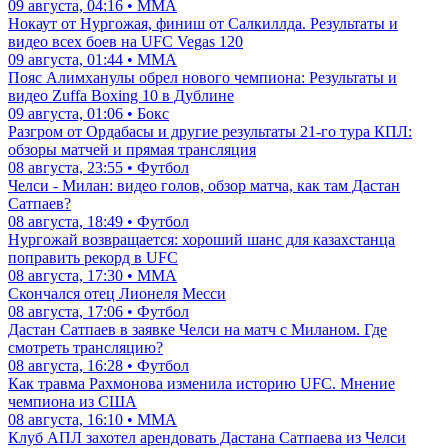
09 августа, 04:16 • ММА
Нокаут от Нургожая, финиш от Салкиллда. Результаты и
видео всех боев на UFC Vegas 120
09 августа, 01:44 • ММА
Пояс Алимханулы обрел нового чемпиона: Результаты и
видео Zuffa Boxing 10 в Дублине
09 августа, 01:06 • Бокс
Разгром от Ордабасы и другие результаты 21-го тура КПЛ:
обзоры матчей и прямая трансляция
08 августа, 23:55 • Футбол
Челси - Милан: видео голов, обзор матча, как там Дастан
Сатпаев?
08 августа, 18:49 • Футбол
Нургожай возвращается: хороший шанс для казахстанца
поправить рекорд в UFC
08 августа, 17:30 • ММА
Скончался отец Лионеля Месси
08 августа, 17:06 • Футбол
Дастан Сатпаев в заявке Челси на матч с Миланом. Где
смотреть трансляцию?
08 августа, 16:28 • Футбол
Как травма Рахмонова изменила историю UFC. Мнение
чемпиона из США
08 августа, 16:10 • ММА
Клуб АПЛ захотел арендовать Дастана Сатпаева из Челси