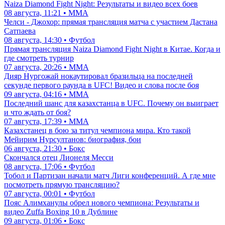
Naiza Diamond Fight Night: Результаты и видео всех боев
08 августа, 11:21 • ММА
Челси - Джохор: прямая трансляция матча с участием Дастана
Сатпаева
08 августа, 14:30 • Футбол
Прямая трансляция Naiza Diamond Fight Night в Китае. Когда и
где смотреть турнир
07 августа, 20:26 • ММА
Дияр Нургожай нокаутировал бразильца на последней
секунде первого раунда в UFC! Видео и слова после боя
09 августа, 04:16 • ММА
Последний шанс для казахстанца в UFC. Почему он выиграет
и что ждать от боя?
07 августа, 17:39 • ММА
Казахстанец в бою за титул чемпиона мира. Кто такой
Мейирим Нурсултанов: биография, бои
06 августа, 21:30 • Бокс
Скончался отец Лионеля Месси
08 августа, 17:06 • Футбол
Тобол и Партизан начали матч Лиги конференций. А где мне
посмотреть прямую трансляцию?
07 августа, 00:01 • Футбол
Пояс Алимханулы обрел нового чемпиона: Результаты и
видео Zuffa Boxing 10 в Дублине
09 августа, 01:06 • Бокс