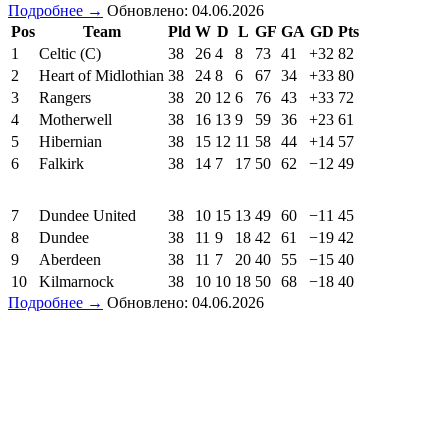
Подробнее →
Обновлено: 04.06.2026
Pos
Team
Pld
W
D
L
GF
GA
GD
Pts
1
Celtic (C)
38
26
4
8
73
41
+32
82
2
Heart of Midlothian
38
24
8
6
67
34
+33
80
3
Rangers
38
20
12
6
76
43
+33
72
4
Motherwell
38
16
13
9
59
36
+23
61
5
Hibernian
38
15
12
11
58
44
+14
57
6
Falkirk
38
14
7
17
50
62
−12
49
7
Dundee United
38
10
15
13
49
60
−11
45
8
Dundee
38
11
9
18
42
61
−19
42
9
Aberdeen
38
11
7
20
40
55
−15
40
10
Kilmarnock
38
10
10
18
50
68
−18
40
Подробнее →
Обновлено: 04.06.2026