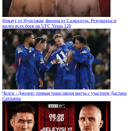
Нокаут от Нургожая, финиш от Салкиллда. Результаты и
видео всех боев на UFC Vegas 120
Челси - Джохор: прямая трансляция матча с участием Дастана
Сатпаева