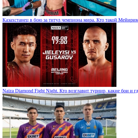
Казахстанец в бою за титул чемпиона мира. Кто такой Мейири
Naiza Diamond Fight Night. Кто возглавит турнир, какие бои и г