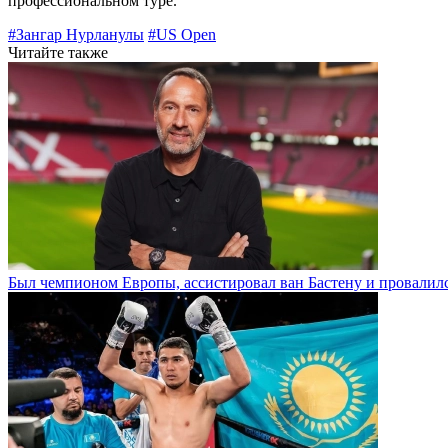
профессиональном туре.
#Зангар Нурланулы
#US Open
Читайте также
Был чемпионом Европы, ассистировал ван Бастену и провалилс