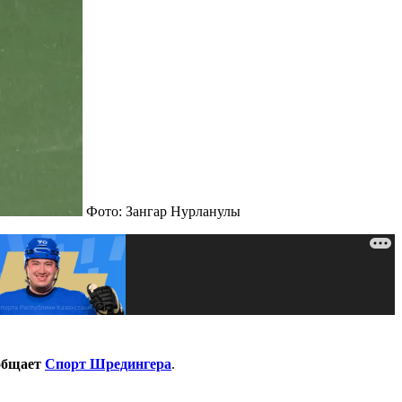
Фото: Зангар Нурланулы
ообщает
Спорт Шредингера
.