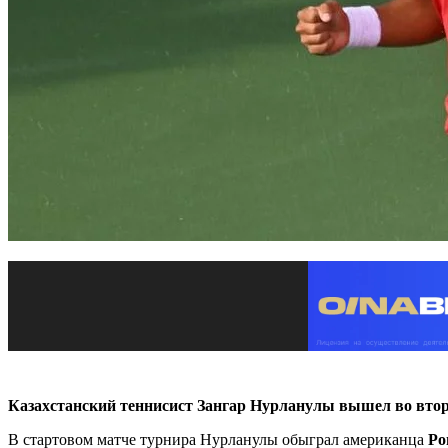
Казахстанский теннисист Зангар Нурланулы вышел во вто
В стартовом матче турнира Нурланулы обыграл американца
Ро