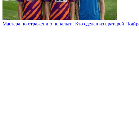
Мастера по отражению пенальти. Кто сделал из вратарей "Кай