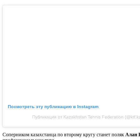
Посмотреть эту публикацию в Instagram
Публикация от Kazakhstan Tennis Federation (@ktf.k
Соперником казахстанца по второму кругу станет поляк
Алан