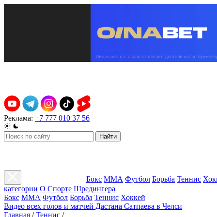
Реклама:
+7 777 010 37 56
Найти
Бокс
ММА
Футбол
Борьба
Теннис
Хок
категории
О Спорте Шредингера
Бокс
ММА
Футбол
Борьба
Теннис
Хоккей
Видео всех голов и матчей Дастана Сатпаева в Челси
Главная
/
Теннис
/