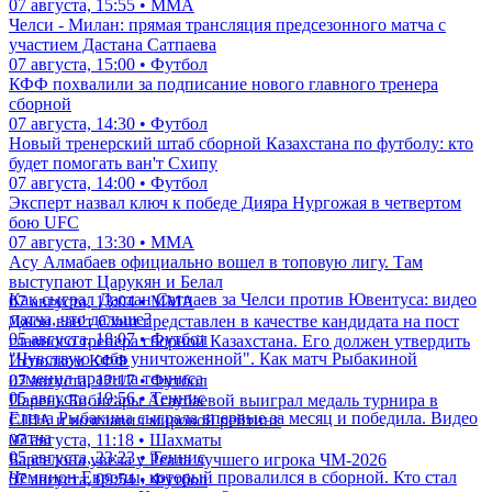
07 августа, 15:55 • ММА
Челси - Милан: прямая трансляция предсезонного матча с
участием Дастана Сатпаева
07 августа, 15:00 • Футбол
КФФ похвалили за подписание нового главного тренера
сборной
07 августа, 14:30 • Футбол
Новый тренерский штаб сборной Казахстана по футболу: кто
будет помогать ван'т Схипу
07 августа, 14:00 • Футбол
Эксперт назвал ключ к победе Дияра Нургожая в четвертом
бою UFC
07 августа, 13:30 • ММА
Асу Алмабаев официально вошел в топовую лигу. Там
выступают Царукян и Белал
Как сыграл Дастан Сатпаев за Челси против Ювентуса: видео
07 августа, 13:04 • ММА
матча, что дальше?
Джон ван'т Схип представлен в качестве кандидата на пост
05 августа, 18:07 • Футбол
главного тренера сборной Казахстана. Его должен утвердить
"Чувствую себя уничтоженной". Как матч Рыбакиной
Исполком КФФ
изменил правила тенниса
07 августа, 12:17 • Футбол
05 августа, 19:56 • Теннис
Парень Бибисары Асаубаевой выиграл медаль турнира в
Елена Рыбакина сыграла впервые за месяц и победила. Видео
США и возглавил мировой рейтинг
матча
07 августа, 11:18 • Шахматы
05 августа, 23:23 • Теннис
Барселона увела у Реала лучшего игрока ЧМ-2026
Чемпион Европы, который провалился в сборной. Кто стал
07 августа, 09:54 • Футбол