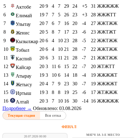
5
20
9
4
7
29
24
+5
31
ЖЖЖЖЖ
Актобе
6
19
7
7
5
26
23
+3
28
ЖЖЖТТ
Елимай
7
20
7
6
7
16
20
-4
27
ЖЖТЖЖ
Улытау
8
20
5
8
7
17
23
-6
23
ЖЖТЖТ
Женис
9
20
6
4
10
23
28
-5
22
ЖЖТЖЖ
Кызылжар
10
20
6
4
10
21
28
-7
22
ЖЖТЖЖ
Тобыл
11
20
6
3
11
21
28
-7
21
ЖЖТЖЖ
Каспий
12
20
3
11
6
15
22
-7
20
ЖТЖТТ
Кайсар
13
19
3
10
6
14
18
-4
19
ЖЖЖЖТ
Атырау
14
20
4
7
9
23
30
-7
19
ЖЖЖЖТ
Жетысу
15
19
3
8
8
19
25
-6
17
ЖТЖЖЖ
Иртыш
16
20
3
7
10
16
30
-14
16
ЖЖЖЖЖ
Алтай
Подробнее →
Обновлено: 03.08.2026
Текущая стадия
Вся сетка
ФИНАЛ
МАТЧ ЗА 3-Е МЕСТО
20.07.2026 00:00