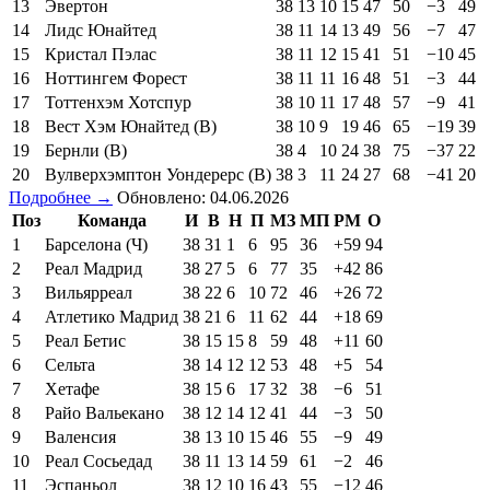
13
Эвертон
38
13
10
15
47
50
−3
49
14
Лидс Юнайтед
38
11
14
13
49
56
−7
47
15
Кристал Пэлас
38
11
12
15
41
51
−10
45
16
Ноттингем Форест
38
11
11
16
48
51
−3
44
17
Тоттенхэм Хотспур
38
10
11
17
48
57
−9
41
18
Вест Хэм Юнайтед (В)
38
10
9
19
46
65
−19
39
19
Бернли (В)
38
4
10
24
38
75
−37
22
20
Вулверхэмптон Уондерерс (В)
38
3
11
24
27
68
−41
20
Подробнее →
Обновлено: 04.06.2026
Поз
Команда
И
В
Н
П
МЗ
МП
РМ
О
1
Барселона (Ч)
38
31
1
6
95
36
+59
94
2
Реал Мадрид
38
27
5
6
77
35
+42
86
3
Вильярреал
38
22
6
10
72
46
+26
72
4
Атлетико Мадрид
38
21
6
11
62
44
+18
69
5
Реал Бетис
38
15
15
8
59
48
+11
60
6
Сельта
38
14
12
12
53
48
+5
54
7
Хетафе
38
15
6
17
32
38
−6
51
8
Райо Вальекано
38
12
14
12
41
44
−3
50
9
Валенсия
38
13
10
15
46
55
−9
49
10
Реал Сосьедад
38
11
13
14
59
61
−2
46
11
Эспаньол
38
12
10
16
43
55
−12
46