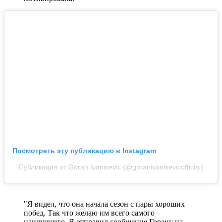
Посмотреть эту публикацию в Instagram
Публикация от Goran Ivanisevic (@goranivanisevicofficial)
"Я видел, что она начала сезон с пары хороших
побед. Так что желаю им всего самого
наилучшего. Я отправил сообщение Горану на