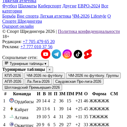
Тяжелая атлетика
Футбол
Шахматы
Киберспорт
Другие
ЕВРО-2024
Все
категории
Борьба
Вне спорта
Легкая атлетика
ЧМ-2026
Lifestyle
О
Спорте Шредингера
Qazsport онлайн
© Cпорт Шредингера 2026
|
Политика конфиденциальности
18+
Редакция:
+7 705 479 65 20
Реклама:
+7 777 010 37 56
Социальные сети:
Турнирные таблицы
▾
Турнирные таблицы
×
КПЛ-2026
ЧМ-2026 по футболу
ЧМ-2026 по футболу. Группы
АПЛ-2026
Ла Лига-2026
Саудовская Про-лига-2026
Шотландский Премьершип-2026
#
Команда
И
В
Н
П
ЗМ
ПМ
РМ
О
Форма
СМ
1
20
14
4
2
36
15
+21
46
ЖЖЖЖЖ
Ордабасы
2
20
13
6
1
39
14
+25
45
ЖЖЖЖЖ
Кайрат
3
19
10
5
4
31
20
+11
35
ТЖЖЖЖ
Астана
4
20
9
6
5
29
27
+2
33
ЖЖЖЖЖ
Окжетпес