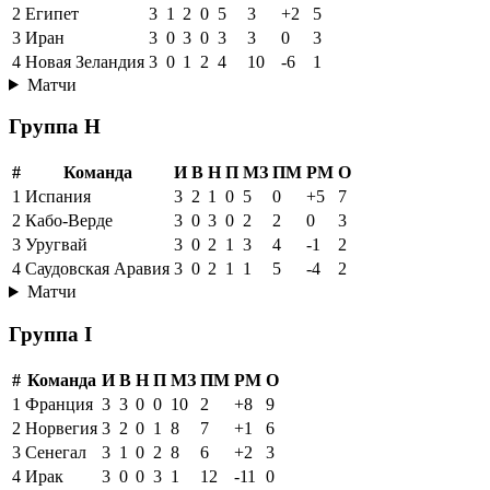
2
Египет
3
1
2
0
5
3
+2
5
3
Иран
3
0
3
0
3
3
0
3
4
Новая Зеландия
3
0
1
2
4
10
-6
1
Матчи
Группа H
#
Команда
И
В
Н
П
МЗ
ПМ
РМ
О
1
Испания
3
2
1
0
5
0
+5
7
2
Кабо-Верде
3
0
3
0
2
2
0
3
3
Уругвай
3
0
2
1
3
4
-1
2
4
Саудовская Аравия
3
0
2
1
1
5
-4
2
Матчи
Группа I
#
Команда
И
В
Н
П
МЗ
ПМ
РМ
О
1
Франция
3
3
0
0
10
2
+8
9
2
Норвегия
3
2
0
1
8
7
+1
6
3
Сенегал
3
1
0
2
8
6
+2
3
4
Ирак
3
0
0
3
1
12
-11
0