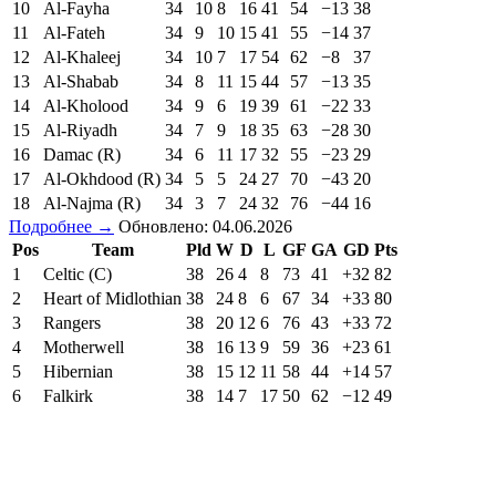
10
Al-Fayha
34
10
8
16
41
54
−13
38
11
Al-Fateh
34
9
10
15
41
55
−14
37
12
Al-Khaleej
34
10
7
17
54
62
−8
37
13
Al-Shabab
34
8
11
15
44
57
−13
35
14
Al-Kholood
34
9
6
19
39
61
−22
33
15
Al-Riyadh
34
7
9
18
35
63
−28
30
16
Damac (R)
34
6
11
17
32
55
−23
29
17
Al-Okhdood (R)
34
5
5
24
27
70
−43
20
18
Al-Najma (R)
34
3
7
24
32
76
−44
16
Подробнее →
Обновлено: 04.06.2026
Pos
Team
Pld
W
D
L
GF
GA
GD
Pts
1
Celtic (C)
38
26
4
8
73
41
+32
82
2
Heart of Midlothian
38
24
8
6
67
34
+33
80
3
Rangers
38
20
12
6
76
43
+33
72
4
Motherwell
38
16
13
9
59
36
+23
61
5
Hibernian
38
15
12
11
58
44
+14
57
6
Falkirk
38
14
7
17
50
62
−12
49
7
Dundee United
38
10
15
13
49
60
−11
45
8
Dundee
38
11
9
18
42
61
−19
42