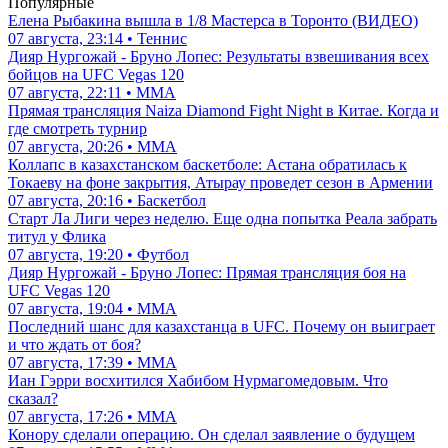
Популярные
Елена Рыбакина вышла в 1/8 Мастерса в Торонто (ВИДЕО)
07 августа, 23:14 • Теннис
Дияр Нургожай - Бруно Лопес: Результаты взвешивания всех
бойцов на UFC Vegas 120
07 августа, 22:11 • ММА
Прямая трансляция Naiza Diamond Fight Night в Китае. Когда и
где смотреть турнир
07 августа, 20:26 • ММА
Коллапс в казахстанском баскетболе: Астана обратилась к
Токаеву на фоне закрытия, Атырау проведет сезон в Армении
07 августа, 20:16 • Баскетбол
Старт Ла Лиги через неделю. Еще одна попытка Реала забрать
титул у Флика
07 августа, 19:20 • Футбол
Дияр Нургожай - Бруно Лопес: Прямая трансляция боя на
UFC Vegas 120
07 августа, 19:04 • ММА
Последний шанс для казахстанца в UFC. Почему он выиграет
и что ждать от боя?
07 августа, 17:39 • ММА
Иан Гэрри восхитился Хабибом Нурмагомедовым. Что
сказал?
07 августа, 17:26 • ММА
Конору сделали операцию. Он сделал заявление о будущем