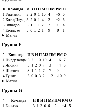
#
Команда
И
В
Н
П
МЗ
ПМ
РМ
О
1
Германия
3
2
0
1
10
4
+6
6
2
Кот-д'Ивуар
3
2
0
1
4
2
+2
6
3
Эквадор
3
1
1
1
2
2
0
4
4
Кюрасао
3
0
1
2
1
9
-8
1
Матчи
Группа F
#
Команда
И
В
Н
П
МЗ
ПМ
РМ
О
1
Нидерланды
3
2
1
0
10
4
+6
7
2
Япония
3
1
2
0
7
3
+4
5
3
Швеция
3
1
1
1
7
7
0
4
4
Тунис
3
0
0
3
2
12
-10
0
Матчи
Группа G
#
Команда
И
В
Н
П
МЗ
ПМ
РМ
О
1
Бельгия
3
1
2
0
6
2
+4
5