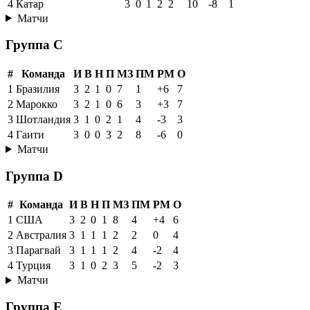
4
Катар
3
0
1
2
2
10
-8
1
Матчи
Группа C
#
Команда
И
В
Н
П
МЗ
ПМ
РМ
О
1
Бразилия
3
2
1
0
7
1
+6
7
2
Марокко
3
2
1
0
6
3
+3
7
3
Шотландия
3
1
0
2
1
4
-3
3
4
Гаити
3
0
0
3
2
8
-6
0
Матчи
Группа D
#
Команда
И
В
Н
П
МЗ
ПМ
РМ
О
1
США
3
2
0
1
8
4
+4
6
2
Австралия
3
1
1
1
2
2
0
4
3
Парагвай
3
1
1
1
2
4
-2
4
4
Турция
3
1
0
2
3
5
-2
3
Матчи
Группа E