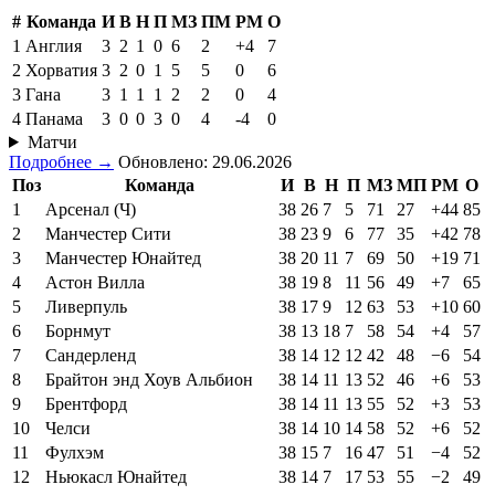
#
Команда
И
В
Н
П
МЗ
ПМ
РМ
О
1
Англия
3
2
1
0
6
2
+4
7
2
Хорватия
3
2
0
1
5
5
0
6
3
Гана
3
1
1
1
2
2
0
4
4
Панама
3
0
0
3
0
4
-4
0
Матчи
Подробнее →
Обновлено: 29.06.2026
Поз
Команда
И
В
Н
П
МЗ
МП
РМ
О
1
Арсенал (Ч)
38
26
7
5
71
27
+44
85
2
Манчестер Сити
38
23
9
6
77
35
+42
78
3
Манчестер Юнайтед
38
20
11
7
69
50
+19
71
4
Астон Вилла
38
19
8
11
56
49
+7
65
5
Ливерпуль
38
17
9
12
63
53
+10
60
6
Борнмут
38
13
18
7
58
54
+4
57
7
Сандерленд
38
14
12
12
42
48
−6
54
8
Брайтон энд Хоув Альбион
38
14
11
13
52
46
+6
53
9
Брентфорд
38
14
11
13
55
52
+3
53
10
Челси
38
14
10
14
58
52
+6
52
11
Фулхэм
38
15
7
16
47
51
−4
52
12
Ньюкасл Юнайтед
38
14
7
17
53
55
−2
49