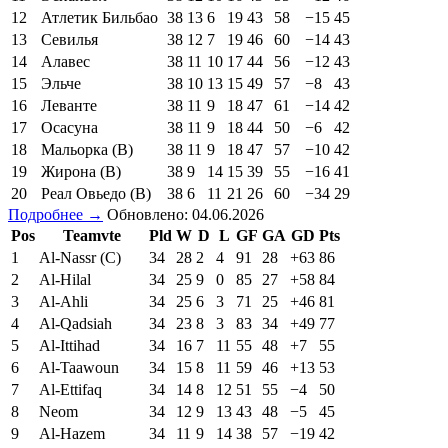
12
Атлетик Бильбао
38
13
6
19
43
58
−15
45
13
Севилья
38
12
7
19
46
60
−14
43
14
Алавес
38
11
10
17
44
56
−12
43
15
Эльче
38
10
13
15
49
57
−8
43
16
Леванте
38
11
9
18
47
61
−14
42
17
Осасуна
38
11
9
18
44
50
−6
42
18
Мальорка (В)
38
11
9
18
47
57
−10
42
19
Жирона (В)
38
9
14
15
39
55
−16
41
20
Реал Овьедо (В)
38
6
11
21
26
60
−34
29
Подробнее →
Обновлено: 04.06.2026
Pos
Teamvte
Pld
W
D
L
GF
GA
GD
Pts
1
Al-Nassr (C)
34
28
2
4
91
28
+63
86
2
Al-Hilal
34
25
9
0
85
27
+58
84
3
Al-Ahli
34
25
6
3
71
25
+46
81
4
Al-Qadsiah
34
23
8
3
83
34
+49
77
5
Al-Ittihad
34
16
7
11
55
48
+7
55
6
Al-Taawoun
34
15
8
11
59
46
+13
53
7
Al-Ettifaq
34
14
8
12
51
55
−4
50
8
Neom
34
12
9
13
43
48
−5
45
9
Al-Hazem
34
11
9
14
38
57
−19
42