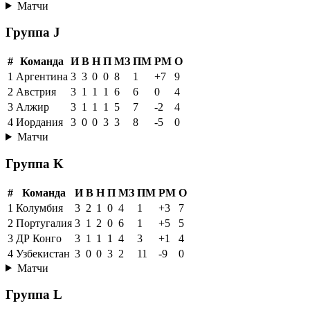
Матчи
Группа J
#
Команда
И
В
Н
П
МЗ
ПМ
РМ
О
1
Аргентина
3
3
0
0
8
1
+7
9
2
Австрия
3
1
1
1
6
6
0
4
3
Алжир
3
1
1
1
5
7
-2
4
4
Иордания
3
0
0
3
3
8
-5
0
Матчи
Группа K
#
Команда
И
В
Н
П
МЗ
ПМ
РМ
О
1
Колумбия
3
2
1
0
4
1
+3
7
2
Португалия
3
1
2
0
6
1
+5
5
3
ДР Конго
3
1
1
1
4
3
+1
4
4
Узбекистан
3
0
0
3
2
11
-9
0
Матчи
Группа L