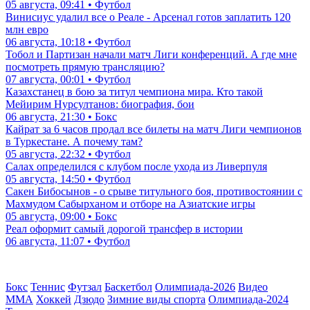
05 августа, 09:41 • Футбол
Винисиус удалил все о Реале - Арсенал готов заплатить 120
млн евро
06 августа, 10:18 • Футбол
Тобол и Партизан начали матч Лиги конференций. А где мне
посмотреть прямую трансляцию?
07 августа, 00:01 • Футбол
Казахстанец в бою за титул чемпиона мира. Кто такой
Мейирим Нурсултанов: биография, бои
06 августа, 21:30 • Бокс
Кайрат за 6 часов продал все билеты на матч Лиги чемпионов
в Туркестане. А почему там?
05 августа, 22:32 • Футбол
Салах определился с клубом после ухода из Ливерпуля
05 августа, 14:50 • Футбол
Сакен Бибосынов - о срыве титульного боя, противостоянии с
Махмудом Сабырханом и отборе на Азиатские игры
05 августа, 09:00 • Бокс
Реал оформит самый дорогой трансфер в истории
06 августа, 11:07 • Футбол
Бокс
Теннис
Футзал
Баскетбол
Олимпиада-2026
Видео
ММА
Хоккей
Дзюдо
Зимние виды спорта
Олимпиада-2024