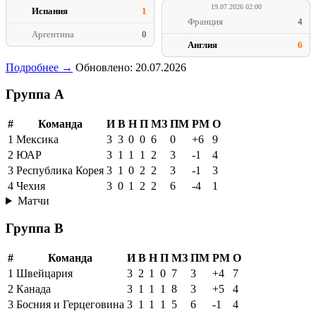
19.07.2026 02:00
Испания
1
Франция
4
Аргентина
0
Англия
6
Подробнее →
Обновлено: 20.07.2026
Группа A
#
Команда
И
В
Н
П
МЗ
ПМ
РМ
О
1
Мексика
3
3
0
0
6
0
+6
9
2
ЮАР
3
1
1
1
2
3
-1
4
3
Республика Корея
3
1
0
2
2
3
-1
3
4
Чехия
3
0
1
2
2
6
-4
1
Матчи
Группа B
#
Команда
И
В
Н
П
МЗ
ПМ
РМ
О
1
Швейцария
3
2
1
0
7
3
+4
7
2
Канада
3
1
1
1
8
3
+5
4
3
Босния и Герцеговина
3
1
1
1
5
6
-1
4