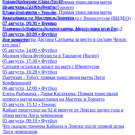
новым тренером Казахстана?
Елена Рыбакина - Энн Ли. Прямая трансляция матча
06 августа, 22:00 • Футбол
казахстанки на Мастерс в Торонто
Елена Рыбакина - Энн Ли. Прямая трансляция матча
07 августа, 06:30 • Теннис
казахстанки на Мастерс в Торонто
Реал объявил о продлении контракта с Винисиусом (ВИДЕО)
07 августа, 06:30 • Теннис
07 августа, 05:30 • Футбол
Названы фавориты Золотого мяча. Месси даже не в Топ-3
Партизан - Тобол: результат матча, видео голов и обзор
05 августа, 10:36 • Футбол
07 августа, 02:05 • Футбол
Все конкуренты Дастана Сатпаева за место в составе Челси:
еще новости
кто они?
05 августа, 14:00 • Футбол
Молния убила футболиста в Таиланде (Видео)
05 августа, 17:30 • Футбол
Сатпаев остался в запасе на матч с Ювентусом
05 августа, 16:28 • Футбол
Партизан - Тобол: прямая трансляция матча Лиги
Конференций
06 августа, 12:00 • Футбол
Елена Рыбакина - Дарья Касаткина. Прямая трансляция
первого матча казахстанки на Мастерс в Торонто
05 августа, 15:12 • Теннис
Кайрат пропустил на 92-й минуте от Левски: видео гола и
обзор матча Лиги чемпионов
05 августа, 00:19 • Футбол
Что сказали тренеры Кайрата и Левски после первой игры
Лиги чемпионов