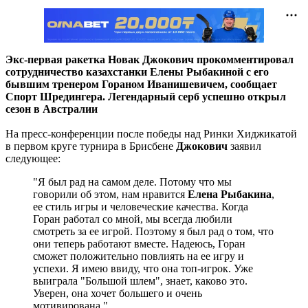
Экс-первая ракетка Новак Джокович прокомментировал
сотрудничество казахстанки Елены Рыбакиной с его
бывшим тренером Гораном Иванишевичем, сообщает
Спорт Шредингера. Легендарный серб успешно открыл
сезон в Австралии
На пресс-конференции после победы над Ринки Хиджикатой
в первом круге турнира в Брисбене
Джокович
заявил
следующее:
"Я был рад на самом деле. Потому что мы
говорили об этом, нам нравится
Елена Рыбакина
,
ее стиль игры и человеческие качества. Когда
Горан работал со мной, мы всегда любили
смотреть за ее игрой. Поэтому я был рад о том, что
они теперь работают вместе. Надеюсь, Горан
сможет положительно повлиять на ее игру и
успехи. Я имею ввиду, что она топ-игрок. Уже
выиграла "Большой шлем", знает, каково это.
Уверен, она хочет большего и очень
мотивирована."