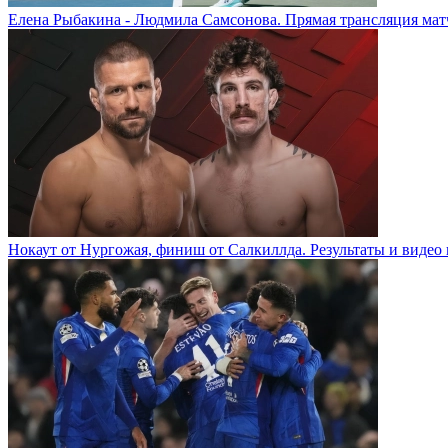
Елена Рыбакина - Людмила Самсонова. Прямая трансляция матч
Нокаут от Нургожая, финиш от Салкиллда. Результаты и видео 