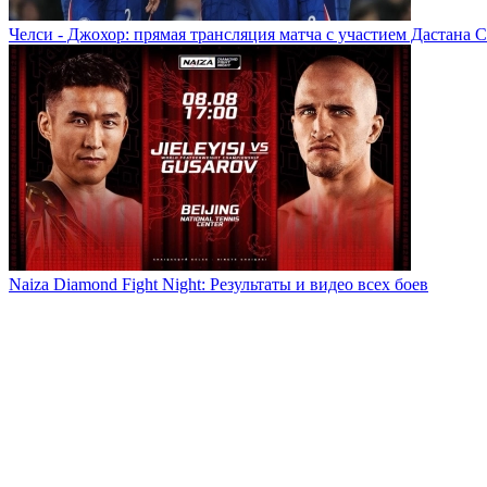
Челси - Джохор: прямая трансляция матча с участием Дастана 
Naiza Diamond Fight Night: Результаты и видео всех боев