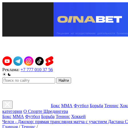
Реклама:
+7 777 010 37 56
Найти
Бокс
ММА
Футбол
Борьба
Теннис
Хок
категории
О Спорте Шредингера
Бокс
ММА
Футбол
Борьба
Теннис
Хоккей
Челси - Джохор: прямая трансляция матча с участием Дастана 
Главная
/
Теннис
/