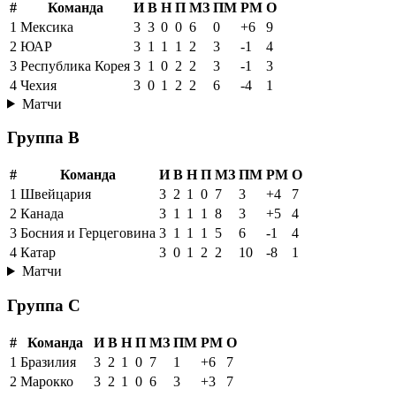
#
Команда
И
В
Н
П
МЗ
ПМ
РМ
О
1
Мексика
3
3
0
0
6
0
+6
9
2
ЮАР
3
1
1
1
2
3
-1
4
3
Республика Корея
3
1
0
2
2
3
-1
3
4
Чехия
3
0
1
2
2
6
-4
1
Матчи
Группа B
#
Команда
И
В
Н
П
МЗ
ПМ
РМ
О
1
Швейцария
3
2
1
0
7
3
+4
7
2
Канада
3
1
1
1
8
3
+5
4
3
Босния и Герцеговина
3
1
1
1
5
6
-1
4
4
Катар
3
0
1
2
2
10
-8
1
Матчи
Группа C
#
Команда
И
В
Н
П
МЗ
ПМ
РМ
О
1
Бразилия
3
2
1
0
7
1
+6
7
2
Марокко
3
2
1
0
6
3
+3
7