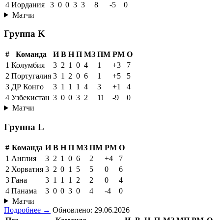
4
Иордания
3
0
0
3
3
8
-5
0
Матчи
Группа K
#
Команда
И
В
Н
П
МЗ
ПМ
РМ
О
1
Колумбия
3
2
1
0
4
1
+3
7
2
Португалия
3
1
2
0
6
1
+5
5
3
ДР Конго
3
1
1
1
4
3
+1
4
4
Узбекистан
3
0
0
3
2
11
-9
0
Матчи
Группа L
#
Команда
И
В
Н
П
МЗ
ПМ
РМ
О
1
Англия
3
2
1
0
6
2
+4
7
2
Хорватия
3
2
0
1
5
5
0
6
3
Гана
3
1
1
1
2
2
0
4
4
Панама
3
0
0
3
0
4
-4
0
Матчи
Подробнее →
Обновлено: 29.06.2026