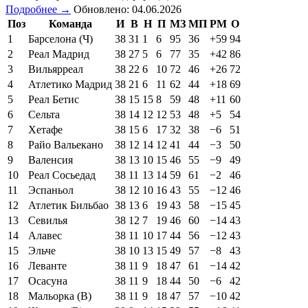
Подробнее →
Обновлено: 04.06.2026
Поз
Команда
И
В
Н
П
МЗ
МП
РМ
О
1
Барселона (Ч)
38
31
1
6
95
36
+59
94
2
Реал Мадрид
38
27
5
6
77
35
+42
86
3
Вильярреал
38
22
6
10
72
46
+26
72
4
Атлетико Мадрид
38
21
6
11
62
44
+18
69
5
Реал Бетис
38
15
15
8
59
48
+11
60
6
Сельта
38
14
12
12
53
48
+5
54
7
Хетафе
38
15
6
17
32
38
−6
51
8
Райо Вальекано
38
12
14
12
41
44
−3
50
9
Валенсия
38
13
10
15
46
55
−9
49
10
Реал Сосьедад
38
11
13
14
59
61
−2
46
11
Эспаньол
38
12
10
16
43
55
−12
46
12
Атлетик Бильбао
38
13
6
19
43
58
−15
45
13
Севилья
38
12
7
19
46
60
−14
43
14
Алавес
38
11
10
17
44
56
−12
43
15
Эльче
38
10
13
15
49
57
−8
43
16
Леванте
38
11
9
18
47
61
−14
42
17
Осасуна
38
11
9
18
44
50
−6
42
18
Мальорка (В)
38
11
9
18
47
57
−10
42