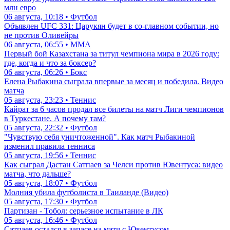
млн евро
06 августа, 10:18 • Футбол
Объявлен UFC 331: Царукян будет в со-главном событии, но
не против Оливейры
06 августа, 06:55 • ММА
Первый бой Казахстана за титул чемпиона мира в 2026 году:
где, когда и что за боксер?
06 августа, 06:26 • Бокс
Елена Рыбакина сыграла впервые за месяц и победила. Видео
матча
05 августа, 23:23 • Теннис
Кайрат за 6 часов продал все билеты на матч Лиги чемпионов
в Туркестане. А почему там?
05 августа, 22:32 • Футбол
"Чувствую себя уничтоженной". Как матч Рыбакиной
изменил правила тенниса
05 августа, 19:56 • Теннис
Как сыграл Дастан Сатпаев за Челси против Ювентуса: видео
матча, что дальше?
05 августа, 18:07 • Футбол
Молния убила футболиста в Таиланде (Видео)
05 августа, 17:30 • Футбол
Партизан - Тобол: серьезное испытание в ЛК
05 августа, 16:46 • Футбол
Сатпаев остался в запасе на матч с Ювентусом