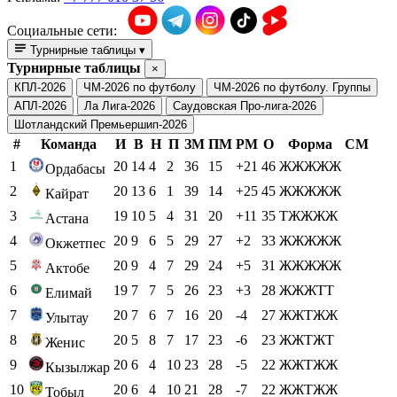
Социальные сети:
Турнирные таблицы
▾
Турнирные таблицы
×
КПЛ-2026
ЧМ-2026 по футболу
ЧМ-2026 по футболу. Группы
АПЛ-2026
Ла Лига-2026
Саудовская Про-лига-2026
Шотландский Премьершип-2026
#
Команда
И
В
Н
П
ЗМ
ПМ
РМ
О
Форма
СМ
1
20
14
4
2
36
15
+21
46
ЖЖЖЖЖ
Ордабасы
2
20
13
6
1
39
14
+25
45
ЖЖЖЖЖ
Кайрат
3
19
10
5
4
31
20
+11
35
ТЖЖЖЖ
Астана
4
20
9
6
5
29
27
+2
33
ЖЖЖЖЖ
Окжетпес
5
20
9
4
7
29
24
+5
31
ЖЖЖЖЖ
Актобе
6
19
7
7
5
26
23
+3
28
ЖЖЖТТ
Елимай
7
20
7
6
7
16
20
-4
27
ЖЖТЖЖ
Улытау
8
20
5
8
7
17
23
-6
23
ЖЖТЖТ
Женис
9
20
6
4
10
23
28
-5
22
ЖЖТЖЖ
Кызылжар
10
20
6
4
10
21
28
-7
22
ЖЖТЖЖ
Тобыл