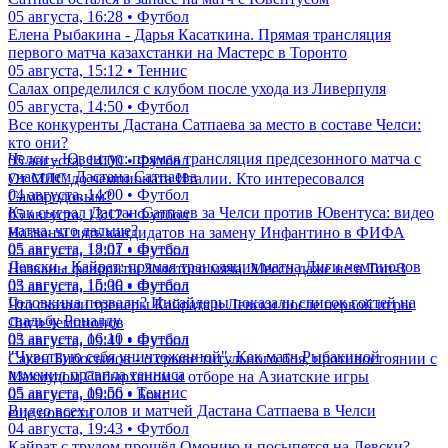
05 августа, 16:28 • Футбол
Елена Рыбакина - Дарья Касаткина. Прямая трансляция
первого матча казахстанки на Мастерс в Торонто
05 августа, 15:12 • Теннис
Салах определился с клубом после ухода из Ливерпуля
05 августа, 14:50 • Футбол
Все конкуренты Дастана Сатпаева за место в составе Челси:
кто они?
Челси - Ювентус: прямая трансляция предсезонного матча с
05 августа, 14:00 • Футбол
участием Дастана Сатпаева
От МЛС до чемпионата Италии. Кто интересовался
04 августа, 14:00 • Футбол
Самородовым?
Как сыграл Дастан Сатпаев за Челси против Ювентуса: видео
05 августа, 13:12 • Футбол
матча, что дальше?
Названы пять кандидатов на замену Инфантино в ФИФА
05 августа, 18:07 • Футбол
05 августа, 12:01 • Футбол
Левски - Кайрат: прямая трансляция матча Лиги чемпионов
Названы фавориты Золотого мяча. Месси даже не в Топ-3
03 августа, 15:00 • Футбол
05 августа, 10:36 • Футбол
Головкина позвали? Инсайдеры показали список гостей на
Что сказали тренеры Кайрата и Левски после первой игры
свадьбу Роналду
Лиги чемпионов
03 августа, 16:10 • Футбол
05 августа, 09:41 • Футбол
"Чувствую себя уничтоженной". Как матч Рыбакиной
Сакен Бибосынов - о срыве титульного боя, противостоянии с
изменил правила тенниса
Махмудом Сабырханом и отборе на Азиатские игры
05 августа, 19:56 • Теннис
05 августа, 09:00 • Бокс
Видео всех голов и матчей Дастана Сатпаева в Челси
еще новости
04 августа, 19:43 • Футбол
Кайрат с трудом прошёл Омонию и посыпется на Левски?