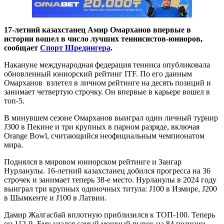
17-летний казахстанец Амир Омарханов впервые в
истории вошел в число лучших теннисистов-юниоров,
сообщает
Спорт Шредингера
.
Накануне международная федерация тенниса опубликовала
обновленный юниорский рейтинг ITF. По его данным
Омарханов взлетел в личном рейтинге на десять позиций и
занимает четвертую строчку. Он впервые в карьере вошел в
топ-5.
В минувшем сезоне Омарханов выиграл один личный турнир
J300 в Пекине и три крупных в парном разряде, включая
Orange Bowl, считающийся неофициальным чемпионатом
мира.
Поднялся в мировом юниорском рейтинге и Зангар
Нурланулы. 16-летний казахстанец добился прогресса на 36
строчек и занимает теперь 38-е место. Нурланулы в 2024 году
выиграл три крупных одиночных титула: J100 в Измире, J200
в Шымкенте и J100 в Латвии.
​Дамир Жалгасбай вплотную приблизился к ТОП-100. Теперь
он 112-й. Ему удался самый мощный рывок на 84 позиции.