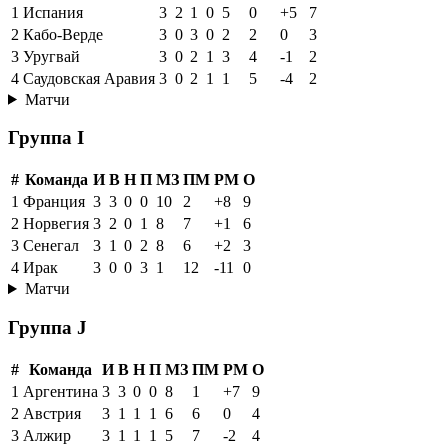
1
Испания
3
2
1
0
5
0
+5
7
2
Кабо-Верде
3
0
3
0
2
2
0
3
3
Уругвай
3
0
2
1
3
4
-1
2
4
Саудовская Аравия
3
0
2
1
1
5
-4
2
Матчи
Группа I
#
Команда
И
В
Н
П
МЗ
ПМ
РМ
О
1
Франция
3
3
0
0
10
2
+8
9
2
Норвегия
3
2
0
1
8
7
+1
6
3
Сенегал
3
1
0
2
8
6
+2
3
4
Ирак
3
0
0
3
1
12
-11
0
Матчи
Группа J
#
Команда
И
В
Н
П
МЗ
ПМ
РМ
О
1
Аргентина
3
3
0
0
8
1
+7
9
2
Австрия
3
1
1
1
6
6
0
4
3
Алжир
3
1
1
1
5
7
-2
4