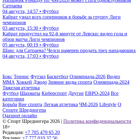
Напарник Роналду по ЧМ-2026 может стать одноклубником
Сатпаева
04 августа, 14:57 • Футбол
Кайрат узнал всех соперников в борьбе за группу Лиги
чемпионов
03 августа, 15:30 • Футбол
Кайрат пропустил на 92-й минуте от Левски: видео гола и
обзор матча Лиги чемпионов
05 августа, 00:19 • Футбол
Шанс для Сатпаева? Челси намерен продать трех нападающих
04 августа, 17:03 • Футбол
Бокс
Теннис
Футзал
Баскетбол
Олимпиада-2026
Видео
ММА
Хоккей
Дзюдо
Зимние виды спорта
Олимпиада-2024
Тяжелая атлетика
Футбол
Шахматы
Киберспорт
Другие
ЕВРО-2024
Все
категории
Борьба
Вне спорта
Легкая атлетика
ЧМ-2026
Lifestyle
О
Спорте Шредингера
Qazsport онлайн
© Cпорт Шредингера 2026
|
Политика конфиденциальности
18+
Редакция:
+7 705 479 65 20
Реклама:
+7 777 010 37 56