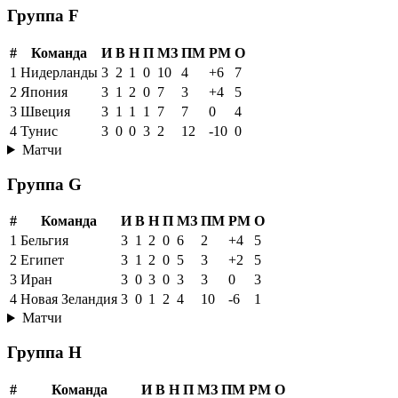
Группа F
#
Команда
И
В
Н
П
МЗ
ПМ
РМ
О
1
Нидерланды
3
2
1
0
10
4
+6
7
2
Япония
3
1
2
0
7
3
+4
5
3
Швеция
3
1
1
1
7
7
0
4
4
Тунис
3
0
0
3
2
12
-10
0
Матчи
Группа G
#
Команда
И
В
Н
П
МЗ
ПМ
РМ
О
1
Бельгия
3
1
2
0
6
2
+4
5
2
Египет
3
1
2
0
5
3
+2
5
3
Иран
3
0
3
0
3
3
0
3
4
Новая Зеландия
3
0
1
2
4
10
-6
1
Матчи
Группа H
#
Команда
И
В
Н
П
МЗ
ПМ
РМ
О