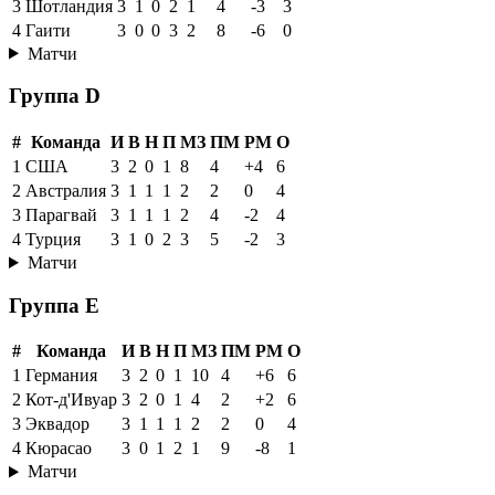
3
Шотландия
3
1
0
2
1
4
-3
3
4
Гаити
3
0
0
3
2
8
-6
0
Матчи
Группа D
#
Команда
И
В
Н
П
МЗ
ПМ
РМ
О
1
США
3
2
0
1
8
4
+4
6
2
Австралия
3
1
1
1
2
2
0
4
3
Парагвай
3
1
1
1
2
4
-2
4
4
Турция
3
1
0
2
3
5
-2
3
Матчи
Группа E
#
Команда
И
В
Н
П
МЗ
ПМ
РМ
О
1
Германия
3
2
0
1
10
4
+6
6
2
Кот-д'Ивуар
3
2
0
1
4
2
+2
6
3
Эквадор
3
1
1
1
2
2
0
4
4
Кюрасао
3
0
1
2
1
9
-8
1
Матчи