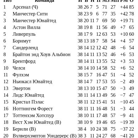
Поз
Команда
И
В
Н
П
МЗ
МП
РМ
О
1
Арсенал (Ч)
38
26
7
5
71
27
+44
85
2
Манчестер Сити
38
23
9
6
77
35
+42
78
3
Манчестер Юнайтед
38
20
11
7
69
50
+19
71
4
Астон Вилла
38
19
8
11
56
49
+7
65
5
Ливерпуль
38
17
9
12
63
53
+10
60
6
Борнмут
38
13
18
7
58
54
+4
57
7
Сандерленд
38
14
12
12
42
48
−6
54
8
Брайтон энд Хоув Альбион
38
14
11
13
52
46
+6
53
9
Брентфорд
38
14
11
13
55
52
+3
53
10
Челси
38
14
10
14
58
52
+6
52
11
Фулхэм
38
15
7
16
47
51
−4
52
12
Ньюкасл Юнайтед
38
14
7
17
53
55
−2
49
13
Эвертон
38
13
10
15
47
50
−3
49
14
Лидс Юнайтед
38
11
14
13
49
56
−7
47
15
Кристал Пэлас
38
11
12
15
41
51
−10
45
16
Ноттингем Форест
38
11
11
16
48
51
−3
44
17
Тоттенхэм Хотспур
38
10
11
17
48
57
−9
41
18
Вест Хэм Юнайтед (В)
38
10
9
19
46
65
−19
39
19
Бернли (В)
38
4
10
24
38
75
−37
22
20
Вулверхэмптон Уондерерс (В)
38
3
11
24
27
68
−41
20