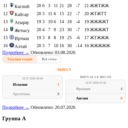
11
20
6
3
11
21
28
-7
21
ЖЖТЖЖ
Каспий
12
20
3
11
6
15
22
-7
20
ЖТЖТТ
Кайсар
13
19
3
10
6
14
18
-4
19
ЖЖЖЖТ
Атырау
14
20
4
7
9
23
30
-7
19
ЖЖЖЖТ
Жетысу
15
19
3
8
8
19
25
-6
17
ЖТЖЖЖ
Иртыш
16
20
3
7
10
16
30
-14
16
ЖЖЖЖЖ
Алтай
Подробнее →
Обновлено: 03.08.2026
Текущая стадия
Вся сетка
ФИНАЛ
МАТЧ ЗА 3-Е МЕСТО
20.07.2026 00:00
19.07.2026 02:00
Испания
1
Франция
4
Аргентина
0
Англия
6
Подробнее →
Обновлено: 20.07.2026
Группа A