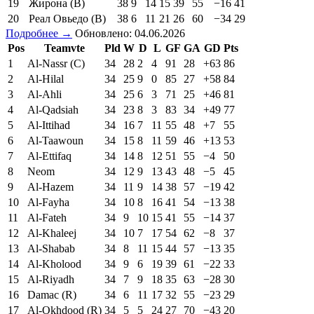
19
Жирона (В)
38
9
14
15
39
55
−16
41
20
Реал Овьедо (В)
38
6
11
21
26
60
−34
29
Подробнее →
Обновлено: 04.06.2026
Pos
Teamvte
Pld
W
D
L
GF
GA
GD
Pts
1
Al-Nassr (C)
34
28
2
4
91
28
+63
86
2
Al-Hilal
34
25
9
0
85
27
+58
84
3
Al-Ahli
34
25
6
3
71
25
+46
81
4
Al-Qadsiah
34
23
8
3
83
34
+49
77
5
Al-Ittihad
34
16
7
11
55
48
+7
55
6
Al-Taawoun
34
15
8
11
59
46
+13
53
7
Al-Ettifaq
34
14
8
12
51
55
−4
50
8
Neom
34
12
9
13
43
48
−5
45
9
Al-Hazem
34
11
9
14
38
57
−19
42
10
Al-Fayha
34
10
8
16
41
54
−13
38
11
Al-Fateh
34
9
10
15
41
55
−14
37
12
Al-Khaleej
34
10
7
17
54
62
−8
37
13
Al-Shabab
34
8
11
15
44
57
−13
35
14
Al-Kholood
34
9
6
19
39
61
−22
33
15
Al-Riyadh
34
7
9
18
35
63
−28
30
16
Damac (R)
34
6
11
17
32
55
−23
29
17
Al-Okhdood (R)
34
5
5
24
27
70
−43
20