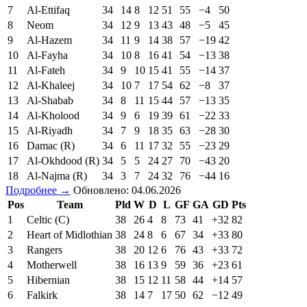
7
Al-Ettifaq
34
14
8
12
51
55
−4
50
8
Neom
34
12
9
13
43
48
−5
45
9
Al-Hazem
34
11
9
14
38
57
−19
42
10
Al-Fayha
34
10
8
16
41
54
−13
38
11
Al-Fateh
34
9
10
15
41
55
−14
37
12
Al-Khaleej
34
10
7
17
54
62
−8
37
13
Al-Shabab
34
8
11
15
44
57
−13
35
14
Al-Kholood
34
9
6
19
39
61
−22
33
15
Al-Riyadh
34
7
9
18
35
63
−28
30
16
Damac (R)
34
6
11
17
32
55
−23
29
17
Al-Okhdood (R)
34
5
5
24
27
70
−43
20
18
Al-Najma (R)
34
3
7
24
32
76
−44
16
Подробнее →
Обновлено: 04.06.2026
Pos
Team
Pld
W
D
L
GF
GA
GD
Pts
1
Celtic (C)
38
26
4
8
73
41
+32
82
2
Heart of Midlothian
38
24
8
6
67
34
+33
80
3
Rangers
38
20
12
6
76
43
+33
72
4
Motherwell
38
16
13
9
59
36
+23
61
5
Hibernian
38
15
12
11
58
44
+14
57
6
Falkirk
38
14
7
17
50
62
−12
49