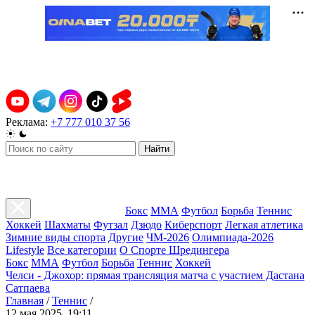
Реклама:
+7 777 010 37 56
Найти
Бокс
ММА
Футбол
Борьба
Теннис
Хоккей
Шахматы
Футзал
Дзюдо
Киберспорт
Легкая атлетика
Зимние виды спорта
Другие
ЧМ-2026
Олимпиада-2026
Lifestyle
Все категории
О Спорте Шредингера
Бокс
ММА
Футбол
Борьба
Теннис
Хоккей
Челси - Джохор: прямая трансляция матча с участием Дастана
Сатпаева
Главная
/
Теннис
/
12 мая 2025, 19:11