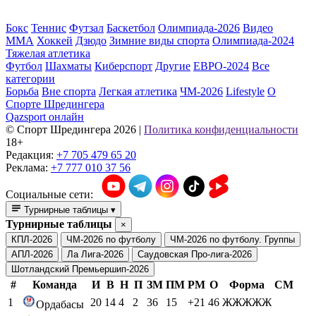
Бокс
Теннис
Футзал
Баскетбол
Олимпиада-2026
Видео
ММА
Хоккей
Дзюдо
Зимние виды спорта
Олимпиада-2024
Тяжелая атлетика
Футбол
Шахматы
Киберспорт
Другие
ЕВРО-2024
Все
категории
Борьба
Вне спорта
Легкая атлетика
ЧМ-2026
Lifestyle
О
Спорте Шредингера
Qazsport онлайн
© Cпорт Шредингера 2026
|
Политика конфиденциальности
18+
Редакция:
+7 705 479 65 20
Реклама:
+7 777 010 37 56
Социальные сети:
Турнирные таблицы
▾
Турнирные таблицы
×
КПЛ-2026
ЧМ-2026 по футболу
ЧМ-2026 по футболу. Группы
АПЛ-2026
Ла Лига-2026
Саудовская Про-лига-2026
Шотландский Премьершип-2026
#
Команда
И
В
Н
П
ЗМ
ПМ
РМ
О
Форма
СМ
1
20
14
4
2
36
15
+21
46
ЖЖЖЖЖ
Ордабасы