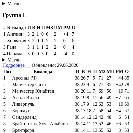
Матчи
Группа L
#
Команда
И
В
Н
П
МЗ
ПМ
РМ
О
1
Англия
3
2
1
0
6
2
+4
7
2
Хорватия
3
2
0
1
5
5
0
6
3
Гана
3
1
1
1
2
2
0
4
4
Панама
3
0
0
3
0
4
-4
0
Матчи
Подробнее →
Обновлено: 29.06.2026
Поз
Команда
И
В
Н
П
МЗ
МП
РМ
О
1
Арсенал (Ч)
38
26
7
5
71
27
+44
85
2
Манчестер Сити
38
23
9
6
77
35
+42
78
3
Манчестер Юнайтед
38
20
11
7
69
50
+19
71
4
Астон Вилла
38
19
8
11
56
49
+7
65
5
Ливерпуль
38
17
9
12
63
53
+10
60
6
Борнмут
38
13
18
7
58
54
+4
57
7
Сандерленд
38
14
12
12
42
48
−6
54
8
Брайтон энд Хоув Альбион
38
14
11
13
52
46
+6
53
9
Брентфорд
38
14
11
13
55
52
+3
53