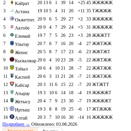
2
20
13
6
1
39
14
+25
45
ЖЖЖЖЖ
Кайрат
3
19
10
5
4
31
20
+11
35
ТЖЖЖЖ
Астана
4
20
9
6
5
29
27
+2
33
ЖЖЖЖЖ
Окжетпес
5
20
9
4
7
29
24
+5
31
ЖЖЖЖЖ
Актобе
6
19
7
7
5
26
23
+3
28
ЖЖЖТТ
Елимай
7
20
7
6
7
16
20
-4
27
ЖЖТЖЖ
Улытау
8
20
5
8
7
17
23
-6
23
ЖЖТЖТ
Женис
9
20
6
4
10
23
28
-5
22
ЖЖТЖЖ
Кызылжар
10
20
6
4
10
21
28
-7
22
ЖЖТЖЖ
Тобыл
11
20
6
3
11
21
28
-7
21
ЖЖТЖЖ
Каспий
12
20
3
11
6
15
22
-7
20
ЖТЖТТ
Кайсар
13
19
3
10
6
14
18
-4
19
ЖЖЖЖТ
Атырау
14
20
4
7
9
23
30
-7
19
ЖЖЖЖТ
Жетысу
15
19
3
8
8
19
25
-6
17
ЖТЖЖЖ
Иртыш
16
20
3
7
10
16
30
-14
16
ЖЖЖЖЖ
Алтай
Подробнее →
Обновлено: 03.08.2026
Текущая стадия
Вся сетка