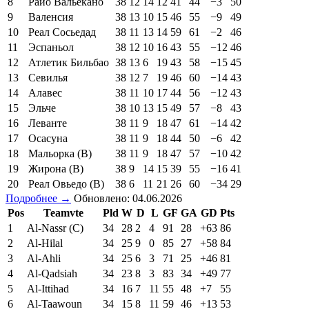
8
Райо Вальекано
38
12
14
12
41
44
−3
50
9
Валенсия
38
13
10
15
46
55
−9
49
10
Реал Сосьедад
38
11
13
14
59
61
−2
46
11
Эспаньол
38
12
10
16
43
55
−12
46
12
Атлетик Бильбао
38
13
6
19
43
58
−15
45
13
Севилья
38
12
7
19
46
60
−14
43
14
Алавес
38
11
10
17
44
56
−12
43
15
Эльче
38
10
13
15
49
57
−8
43
16
Леванте
38
11
9
18
47
61
−14
42
17
Осасуна
38
11
9
18
44
50
−6
42
18
Мальорка (В)
38
11
9
18
47
57
−10
42
19
Жирона (В)
38
9
14
15
39
55
−16
41
20
Реал Овьедо (В)
38
6
11
21
26
60
−34
29
Подробнее →
Обновлено: 04.06.2026
Pos
Teamvte
Pld
W
D
L
GF
GA
GD
Pts
1
Al-Nassr (C)
34
28
2
4
91
28
+63
86
2
Al-Hilal
34
25
9
0
85
27
+58
84
3
Al-Ahli
34
25
6
3
71
25
+46
81
4
Al-Qadsiah
34
23
8
3
83
34
+49
77
5
Al-Ittihad
34
16
7
11
55
48
+7
55
6
Al-Taawoun
34
15
8
11
59
46
+13
53