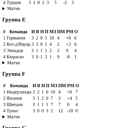
4
Турция
3
1
0
2
3
5
-2
3
Матчи
Группа E
#
Команда
И
В
Н
П
МЗ
ПМ
РМ
О
1
Германия
3
2
0
1
10
4
+6
6
2
Кот-д'Ивуар
3
2
0
1
4
2
+2
6
3
Эквадор
3
1
1
1
2
2
0
4
4
Кюрасао
3
0
1
2
1
9
-8
1
Матчи
Группа F
#
Команда
И
В
Н
П
МЗ
ПМ
РМ
О
1
Нидерланды
3
2
1
0
10
4
+6
7
2
Япония
3
1
2
0
7
3
+4
5
3
Швеция
3
1
1
1
7
7
0
4
4
Тунис
3
0
0
3
2
12
-10
0
Матчи
Группа G