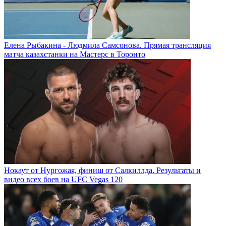
Елена Рыбакина - Людмила Самсонова. Прямая трансляция
матча казахстанки на Мастерс в Торонто
Нокаут от Нургожая, финиш от Салкиллда. Результаты и
видео всех боев на UFC Vegas 120