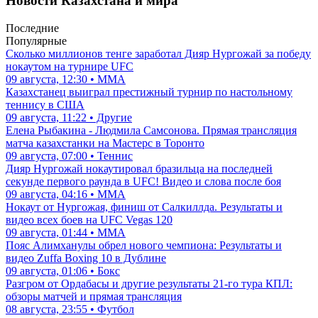
Новости Казахстана и мира
Последние
Популярные
Сколько миллионов тенге заработал Дияр Нургожай за победу
нокаутом на турнире UFC
09 августа, 12:30 • ММА
Казахстанец выиграл престижный турнир по настольному
теннису в США
09 августа, 11:22 • Другие
Елена Рыбакина - Людмила Самсонова. Прямая трансляция
матча казахстанки на Мастерс в Торонто
09 августа, 07:00 • Теннис
Дияр Нургожай нокаутировал бразильца на последней
секунде первого раунда в UFC! Видео и слова после боя
09 августа, 04:16 • ММА
Нокаут от Нургожая, финиш от Салкиллда. Результаты и
видео всех боев на UFC Vegas 120
09 августа, 01:44 • ММА
Пояс Алимханулы обрел нового чемпиона: Результаты и
видео Zuffa Boxing 10 в Дублине
09 августа, 01:06 • Бокс
Разгром от Ордабасы и другие результаты 21-го тура КПЛ:
обзоры матчей и прямая трансляция
08 августа, 23:55 • Футбол