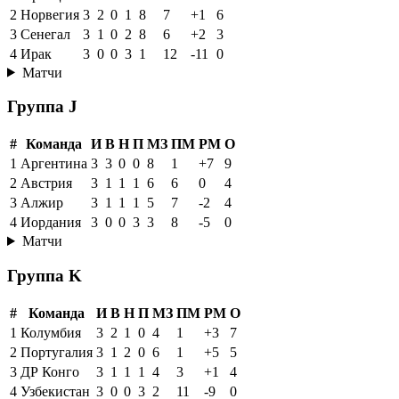
2
Норвегия
3
2
0
1
8
7
+1
6
3
Сенегал
3
1
0
2
8
6
+2
3
4
Ирак
3
0
0
3
1
12
-11
0
Матчи
Группа J
#
Команда
И
В
Н
П
МЗ
ПМ
РМ
О
1
Аргентина
3
3
0
0
8
1
+7
9
2
Австрия
3
1
1
1
6
6
0
4
3
Алжир
3
1
1
1
5
7
-2
4
4
Иордания
3
0
0
3
3
8
-5
0
Матчи
Группа K
#
Команда
И
В
Н
П
МЗ
ПМ
РМ
О
1
Колумбия
3
2
1
0
4
1
+3
7
2
Португалия
3
1
2
0
6
1
+5
5
3
ДР Конго
3
1
1
1
4
3
+1
4
4
Узбекистан
3
0
0
3
2
11
-9
0