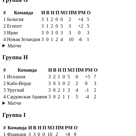
#
Команда
И
В
Н
П
МЗ
ПМ
РМ
О
1
Бельгия
3
1
2
0
6
2
+4
5
2
Египет
3
1
2
0
5
3
+2
5
3
Иран
3
0
3
0
3
3
0
3
4
Новая Зеландия
3
0
1
2
4
10
-6
1
Матчи
Группа H
#
Команда
И
В
Н
П
МЗ
ПМ
РМ
О
1
Испания
3
2
1
0
5
0
+5
7
2
Кабо-Верде
3
0
3
0
2
2
0
3
3
Уругвай
3
0
2
1
3
4
-1
2
4
Саудовская Аравия
3
0
2
1
1
5
-4
2
Матчи
Группа I
#
Команда
И
В
Н
П
МЗ
ПМ
РМ
О
1
Франция
3
3
0
0
10
2
+8
9