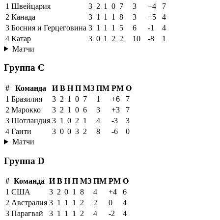
1
Швейцария
3
2
1
0
7
3
+4
7
2
Канада
3
1
1
1
8
3
+5
4
3
Босния и Герцеговина
3
1
1
1
5
6
-1
4
4
Катар
3
0
1
2
2
10
-8
1
Матчи
Группа C
#
Команда
И
В
Н
П
МЗ
ПМ
РМ
О
1
Бразилия
3
2
1
0
7
1
+6
7
2
Марокко
3
2
1
0
6
3
+3
7
3
Шотландия
3
1
0
2
1
4
-3
3
4
Гаити
3
0
0
3
2
8
-6
0
Матчи
Группа D
#
Команда
И
В
Н
П
МЗ
ПМ
РМ
О
1
США
3
2
0
1
8
4
+4
6
2
Австралия
3
1
1
1
2
2
0
4
3
Парагвай
3
1
1
1
2
4
-2
4