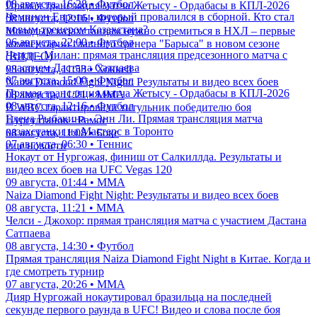
08 августа, 16:28 • Футбол
Прямая трансляция матча Жетысу - Ордабасы в КПЛ-2026
Чемпион Европы, который провалился в сборной. Кто стал
08 августа, 12:16 • Футбол
новым тренером Казахстана?
Молодым казахстанцам нужно стремиться в НХЛ – первые
06 августа, 22:00 • Футбол
комментарии главного тренера "Барыса" в новом сезоне
Челси - Милан: прямая трансляция предсезонного матча с
(ВИДЕО)
участием Дастана Сатпаева
08 августа, 11:53 • Хоккей
07 августа, 15:00 • Футбол
Naiza Diamond Fight Night: Результаты и видео всех боев
Прямая трансляция матча Жетысу - Ордабасы в КПЛ-2026
08 августа, 11:21 • ММА
08 августа, 12:16 • Футбол
В WBC гарантировали титульник победителю боя
Елена Рыбакина - Энн Ли. Прямая трансляция матча
Нурсултанов - Рамос
казахстанки на Мастерс в Торонто
08 августа, 11:08 • Бокс
07 августа, 06:30 • Теннис
еще новости
Нокаут от Нургожая, финиш от Салкиллда. Результаты и
видео всех боев на UFC Vegas 120
09 августа, 01:44 • ММА
Naiza Diamond Fight Night: Результаты и видео всех боев
08 августа, 11:21 • ММА
Челси - Джохор: прямая трансляция матча с участием Дастана
Сатпаева
08 августа, 14:30 • Футбол
Прямая трансляция Naiza Diamond Fight Night в Китае. Когда и
где смотреть турнир
07 августа, 20:26 • ММА
Дияр Нургожай нокаутировал бразильца на последней
секунде первого раунда в UFC! Видео и слова после боя