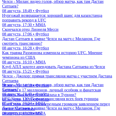
Челси - Милан: видео голов, обзор матча, как там Дастан
Сатпаев?
08 августа, 18:49 • Футбол
Нургожай возвращается: хороший шанс для казахстанца
поправить рекорд в UFC
08 августа, 17:30 • ММА
Скончался отец Лионеля Месси
08 августа, 17:06 • Футбол
Дастан Сатпаев в заявке Челси на матч с Миланом. Где
смотреть трансляцию?
08 августа, 16:28 • Футбол
Как травма Рахмонова изменила историю UFC. Мнение
чемпиона из США
08 августа, 16:10 • ММА
Клуб АПЛ захотел арендовать Дастана Сатпаева из Челси
08 августа, 15:21 • Футбол
Челси - Джохор: прямая трансляция матча с участием Дастана
Сатпаева
Челси - Милан: видео голов, обзор матча, как там Дастан
08 августа, 14:30 • Футбол
Сатпаев?
Зарплата в 17 миллионов, личный особняк и фанатская
08 августа, 18:49 • Футбол
любовь. Как встретили Салаха в Турции?
UFC Vegas 120: Прямая трансляция всех боев турнира
08 августа, 13:59 • Футбол
07 августа, 19:04 • ММА
Иан Гэрри отметился очередным громким заявлением перед
Дастан Сатпаев в заявке Челси на матч с Миланом. Где
боем с Махачевым
смотреть трансляцию?
08 августа, 13:09 • ММА