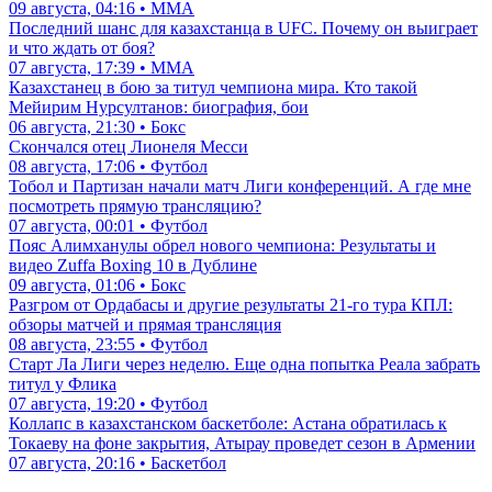
09 августа, 04:16 • ММА
Последний шанс для казахстанца в UFC. Почему он выиграет
и что ждать от боя?
07 августа, 17:39 • ММА
Казахстанец в бою за титул чемпиона мира. Кто такой
Мейирим Нурсултанов: биография, бои
06 августа, 21:30 • Бокс
Скончался отец Лионеля Месси
08 августа, 17:06 • Футбол
Тобол и Партизан начали матч Лиги конференций. А где мне
посмотреть прямую трансляцию?
07 августа, 00:01 • Футбол
Пояс Алимханулы обрел нового чемпиона: Результаты и
видео Zuffa Boxing 10 в Дублине
09 августа, 01:06 • Бокс
Разгром от Ордабасы и другие результаты 21-го тура КПЛ:
обзоры матчей и прямая трансляция
08 августа, 23:55 • Футбол
Старт Ла Лиги через неделю. Еще одна попытка Реала забрать
титул у Флика
07 августа, 19:20 • Футбол
Коллапс в казахстанском баскетболе: Астана обратилась к
Токаеву на фоне закрытия, Атырау проведет сезон в Армении
07 августа, 20:16 • Баскетбол