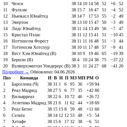
10
Челси
38
14
10
14
58
52
+6
52
11
Фулхэм
38
15
7
16
47
51
−4
52
12
Ньюкасл Юнайтед
38
14
7
17
53
55
−2
49
13
Эвертон
38
13
10
15
47
50
−3
49
14
Лидс Юнайтед
38
11
14
13
49
56
−7
47
15
Кристал Пэлас
38
11
12
15
41
51
−10
45
16
Ноттингем Форест
38
11
11
16
48
51
−3
44
17
Тоттенхэм Хотспур
38
10
11
17
48
57
−9
41
18
Вест Хэм Юнайтед (В)
38
10
9
19
46
65
−19
39
19
Бернли (В)
38
4
10
24
38
75
−37
22
20
Вулверхэмптон Уондерерс (В)
38
3
11
24
27
68
−41
20
Подробнее →
Обновлено: 04.06.2026
Поз
Команда
И
В
Н
П
МЗ
МП
РМ
О
1
Барселона (Ч)
38
31
1
6
95
36
+59
94
2
Реал Мадрид
38
27
5
6
77
35
+42
86
3
Вильярреал
38
22
6
10
72
46
+26
72
4
Атлетико Мадрид
38
21
6
11
62
44
+18
69
5
Реал Бетис
38
15
15
8
59
48
+11
60
6
Сельта
38
14
12
12
53
48
+5
54
7
Хетафе
38
15
6
17
32
38
−6
51