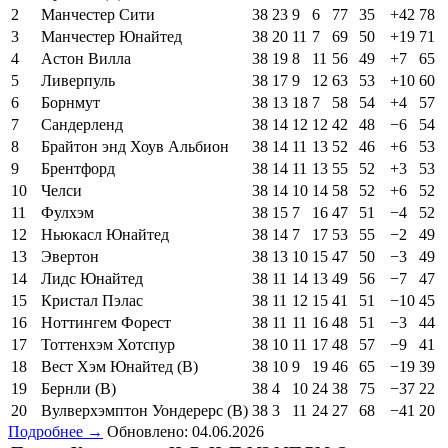
2
Манчестер Сити
38
23
9
6
77
35
+42
78
3
Манчестер Юнайтед
38
20
11
7
69
50
+19
71
4
Астон Вилла
38
19
8
11
56
49
+7
65
5
Ливерпуль
38
17
9
12
63
53
+10
60
6
Борнмут
38
13
18
7
58
54
+4
57
7
Сандерленд
38
14
12
12
42
48
−6
54
8
Брайтон энд Хоув Альбион
38
14
11
13
52
46
+6
53
9
Брентфорд
38
14
11
13
55
52
+3
53
10
Челси
38
14
10
14
58
52
+6
52
11
Фулхэм
38
15
7
16
47
51
−4
52
12
Ньюкасл Юнайтед
38
14
7
17
53
55
−2
49
13
Эвертон
38
13
10
15
47
50
−3
49
14
Лидс Юнайтед
38
11
14
13
49
56
−7
47
15
Кристал Пэлас
38
11
12
15
41
51
−10
45
16
Ноттингем Форест
38
11
11
16
48
51
−3
44
17
Тоттенхэм Хотспур
38
10
11
17
48
57
−9
41
18
Вест Хэм Юнайтед (В)
38
10
9
19
46
65
−19
39
19
Бернли (В)
38
4
10
24
38
75
−37
22
20
Вулверхэмптон Уондерерс (В)
38
3
11
24
27
68
−41
20
Подробнее →
Обновлено: 04.06.2026