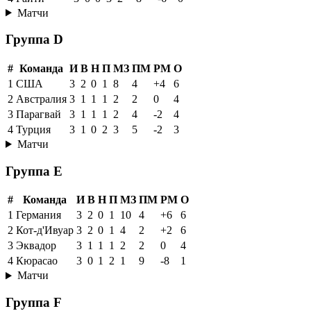
Матчи
Группа D
#
Команда
И
В
Н
П
МЗ
ПМ
РМ
О
1
США
3
2
0
1
8
4
+4
6
2
Австралия
3
1
1
1
2
2
0
4
3
Парагвай
3
1
1
1
2
4
-2
4
4
Турция
3
1
0
2
3
5
-2
3
Матчи
Группа E
#
Команда
И
В
Н
П
МЗ
ПМ
РМ
О
1
Германия
3
2
0
1
10
4
+6
6
2
Кот-д'Ивуар
3
2
0
1
4
2
+2
6
3
Эквадор
3
1
1
1
2
2
0
4
4
Кюрасао
3
0
1
2
1
9
-8
1
Матчи
Группа F