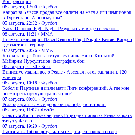
Конференций
06 августа, 12:00 • Футбол
Кайрат за 6 часов продал все билеты на матч Лиги чемпионов
в Туркестане. А почему там?
05 августа, 22:32 • Футбол
Naiza Diamond Fight Night: Результаты и видео всех боев
08 августа, 11:21 • ММА
Прямая трансляция Naiza Diamond Fight Night в Китае. Когда и
где смотреть турнир
07 августа, 20:26 • ММА
Казахстанец в бою за титул чемпиона мира. Кто такой
Мейирим Нурсултанов: биография, бои
06 августа, 21:30 • Бокс
Винисиус удалил все о Реале - Арсенал готов заплатить 120
млн евро
06 августа, 10:18 • Футбол
Тобол и Партизан начали матч Лиги конференций. А где мне
посмотреть прямую трансляцию?
07 августа, 00:01 • Футбол
Реал оформит самый дорогой трансфер в истории
06 августа, 11:07 • Футбол
Старт Ла Лиги через неделю. Еще одна попытка Реала забрать
титул у Флика
07 августа, 19:20 • Футбол
Партизан - Тобол: результат матча, видео голов и обзор