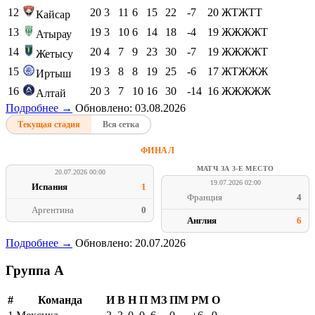
12
20
3
11
6
15
22
-7
20
ЖТЖТТ
Кайсар
13
19
3
10
6
14
18
-4
19
ЖЖЖЖТ
Атырау
14
20
4
7
9
23
30
-7
19
ЖЖЖЖТ
Жетысу
15
19
3
8
8
19
25
-6
17
ЖТЖЖЖ
Иртыш
16
20
3
7
10
16
30
-14
16
ЖЖЖЖЖ
Алтай
Подробнее →
Обновлено: 03.08.2026
Текущая стадия
Вся сетка
ФИНАЛ
МАТЧ ЗА 3-Е МЕСТО
20.07.2026 00:00
19.07.2026 02:00
Испания
1
Франция
4
Аргентина
0
Англия
6
Подробнее →
Обновлено: 20.07.2026
Группа A
#
Команда
И
В
Н
П
МЗ
ПМ
РМ
О