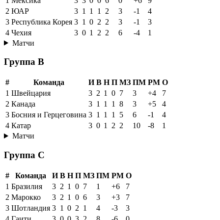
1
Мексика
3
3
0
0
6
0
+6
9
2
ЮАР
3
1
1
1
2
3
-1
4
3
Республика Корея
3
1
0
2
2
3
-1
3
4
Чехия
3
0
1
2
2
6
-4
1
Матчи
Группа B
#
Команда
И
В
Н
П
МЗ
ПМ
РМ
О
1
Швейцария
3
2
1
0
7
3
+4
7
2
Канада
3
1
1
1
8
3
+5
4
3
Босния и Герцеговина
3
1
1
1
5
6
-1
4
4
Катар
3
0
1
2
2
10
-8
1
Матчи
Группа C
#
Команда
И
В
Н
П
МЗ
ПМ
РМ
О
1
Бразилия
3
2
1
0
7
1
+6
7
2
Марокко
3
2
1
0
6
3
+3
7
3
Шотландия
3
1
0
2
1
4
-3
3
4
Гаити
3
0
0
3
2
8
-6
0