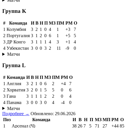
Матчи
Группа K
#
Команда
И
В
Н
П
МЗ
ПМ
РМ
О
1
Колумбия
3
2
1
0
4
1
+3
7
2
Португалия
3
1
2
0
6
1
+5
5
3
ДР Конго
3
1
1
1
4
3
+1
4
4
Узбекистан
3
0
0
3
2
11
-9
0
Матчи
Группа L
#
Команда
И
В
Н
П
МЗ
ПМ
РМ
О
1
Англия
3
2
1
0
6
2
+4
7
2
Хорватия
3
2
0
1
5
5
0
6
3
Гана
3
1
1
1
2
2
0
4
4
Панама
3
0
0
3
0
4
-4
0
Матчи
Подробнее →
Обновлено: 29.06.2026
Поз
Команда
И
В
Н
П
МЗ
МП
РМ
О
1
Арсенал (Ч)
38
26
7
5
71
27
+44
85