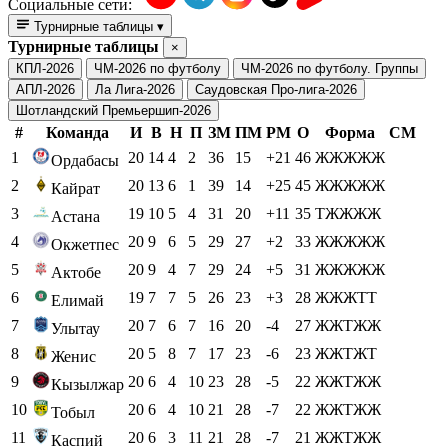
Социальные сети:
Турнирные таблицы
▾
Турнирные таблицы
×
КПЛ-2026
ЧМ-2026 по футболу
ЧМ-2026 по футболу. Группы
АПЛ-2026
Ла Лига-2026
Саудовская Про-лига-2026
Шотландский Премьершип-2026
#
Команда
И
В
Н
П
ЗМ
ПМ
РМ
О
Форма
СМ
1
20
14
4
2
36
15
+21
46
ЖЖЖЖЖ
Ордабасы
2
20
13
6
1
39
14
+25
45
ЖЖЖЖЖ
Кайрат
3
19
10
5
4
31
20
+11
35
ТЖЖЖЖ
Астана
4
20
9
6
5
29
27
+2
33
ЖЖЖЖЖ
Окжетпес
5
20
9
4
7
29
24
+5
31
ЖЖЖЖЖ
Актобе
6
19
7
7
5
26
23
+3
28
ЖЖЖТТ
Елимай
7
20
7
6
7
16
20
-4
27
ЖЖТЖЖ
Улытау
8
20
5
8
7
17
23
-6
23
ЖЖТЖТ
Женис
9
20
6
4
10
23
28
-5
22
ЖЖТЖЖ
Кызылжар
10
20
6
4
10
21
28
-7
22
ЖЖТЖЖ
Тобыл
11
20
6
3
11
21
28
-7
21
ЖЖТЖЖ
Каспий