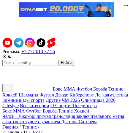
Реклама:
+7 777 010 37 56
Найти
Бокс
ММА
Футбол
Борьба
Теннис
Хоккей
Шахматы
Футзал
Дзюдо
Киберспорт
Легкая атлетика
Зимние виды спорта
Другие
ЧМ-2026
Олимпиада-2026
Lifestyle
Все категории
О Спорте Шредингера
Бокс
ММА
Футбол
Борьба
Теннис
Хоккей
Челси - Джохор: прямая трансляция заключительного матча
азиатского турне с участием Дастана Сатпаева
Главная
/
Теннис
/
21 июля 2025, 16:12