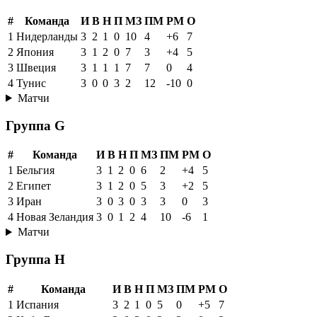
#
Команда
И
В
Н
П
МЗ
ПМ
РМ
О
1
Нидерланды
3
2
1
0
10
4
+6
7
2
Япония
3
1
2
0
7
3
+4
5
3
Швеция
3
1
1
1
7
7
0
4
4
Тунис
3
0
0
3
2
12
-10
0
Матчи
Группа G
#
Команда
И
В
Н
П
МЗ
ПМ
РМ
О
1
Бельгия
3
1
2
0
6
2
+4
5
2
Египет
3
1
2
0
5
3
+2
5
3
Иран
3
0
3
0
3
3
0
3
4
Новая Зеландия
3
0
1
2
4
10
-6
1
Матчи
Группа H
#
Команда
И
В
Н
П
МЗ
ПМ
РМ
О
1
Испания
3
2
1
0
5
0
+5
7