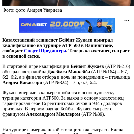
Фото: фото Андрея Ударцева
Казахстанский теннисист Бейбит Жукаев выиграл
квалификацию на турнире АТР 500 в Вашингтоне,
сообщает
Спорт Шредингера
. Теперь казахстанец сыграет
в основной сетке.
В стартовой игре квалификации
Бейбит Жукаев
(АТР №216)
обыграл австралийца
Джеймса Маккейба
(АТР №164) – 6:7,
6:2, 6:2, а в финале отбора в ночь на понедельник – итальянца
Андреа Вавассори
(АТР №324) – 7:5, 6:7, 6:4.
Жукаев впервые в карьере пробился в основную сетку
турнира категории АТР500. За выход в основу казахстанец
гарантировал себе 16 рейтинговых очков и 9345 долларов
призовых. В первом раунде Бейбит Жукаев сыграет с
французом
Александром Мюллером
(АТР №39).
На турнире в американской столице также сыграют
Елена