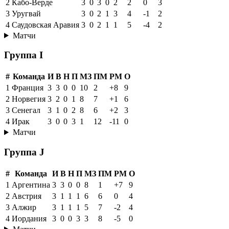
2
Кабо-Верде
3
0
3
0
2
2
0
3
3
Уругвай
3
0
2
1
3
4
-1
2
4
Саудовская Аравия
3
0
2
1
1
5
-4
2
Матчи
Группа I
#
Команда
И
В
Н
П
МЗ
ПМ
РМ
О
1
Франция
3
3
0
0
10
2
+8
9
2
Норвегия
3
2
0
1
8
7
+1
6
3
Сенегал
3
1
0
2
8
6
+2
3
4
Ирак
3
0
0
3
1
12
-11
0
Матчи
Группа J
#
Команда
И
В
Н
П
МЗ
ПМ
РМ
О
1
Аргентина
3
3
0
0
8
1
+7
9
2
Австрия
3
1
1
1
6
6
0
4
3
Алжир
3
1
1
1
5
7
-2
4
4
Иордания
3
0
0
3
3
8
-5
0