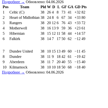
Подробнее →
Обновлено: 04.06.2026
Pos
Team
Pld
W
D
L
GF
GA
GD
Pts
1
Celtic (C)
38
26
4
8
73
41
+32
82
2
Heart of Midlothian
38
24
8
6
67
34
+33
80
3
Rangers
38
20
12
6
76
43
+33
72
4
Motherwell
38
16
13
9
59
36
+23
61
5
Hibernian
38
15
12
11
58
44
+14
57
6
Falkirk
38
14
7
17
50
62
−12
49
7
Dundee United
38
10
15
13
49
60
−11
45
8
Dundee
38
11
9
18
42
61
−19
42
9
Aberdeen
38
11
7
20
40
55
−15
40
10
Kilmarnock
38
10
10
18
50
68
−18
40
Подробнее →
Обновлено: 04.06.2026