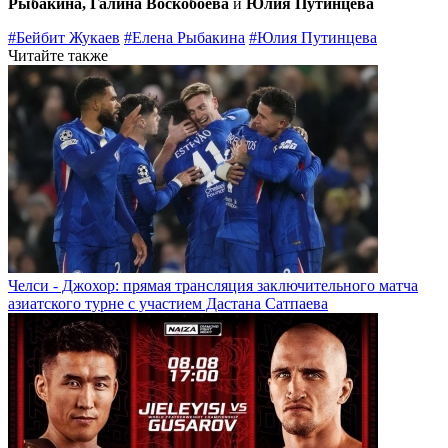
Рыбакина, Галина Воскобоева
и
Юлия Путинцева
#Бейбит Жукаев
#Елена Рыбакина
#Юлия Путинцева
Читайте также
Челси - Джохор: прямая трансляция заключительного матча
азиатского турне с участием Дастана Сатпаева