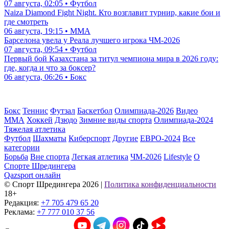
07 августа, 02:05 • Футбол
Naiza Diamond Fight Night. Кто возглавит турнир, какие бои и
где смотреть
06 августа, 19:15 • ММА
Барселона увела у Реала лучшего игрока ЧМ-2026
07 августа, 09:54 • Футбол
Первый бой Казахстана за титул чемпиона мира в 2026 году:
где, когда и что за боксер?
06 августа, 06:26 • Бокс
Бокс
Теннис
Футзал
Баскетбол
Олимпиада-2026
Видео
ММА
Хоккей
Дзюдо
Зимние виды спорта
Олимпиада-2024
Тяжелая атлетика
Футбол
Шахматы
Киберспорт
Другие
ЕВРО-2024
Все
категории
Борьба
Вне спорта
Легкая атлетика
ЧМ-2026
Lifestyle
О
Спорте Шредингера
Qazsport онлайн
© Cпорт Шредингера 2026
|
Политика конфиденциальности
18+
Редакция:
+7 705 479 65 20
Реклама:
+7 777 010 37 56