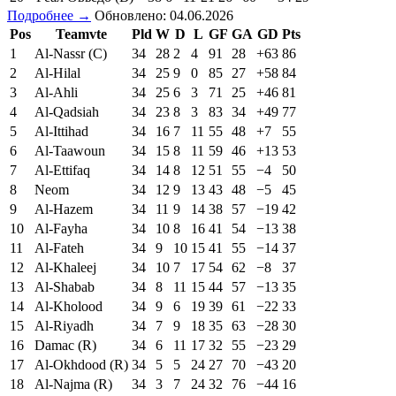
Подробнее →
Обновлено: 04.06.2026
Pos
Teamvte
Pld
W
D
L
GF
GA
GD
Pts
1
Al-Nassr (C)
34
28
2
4
91
28
+63
86
2
Al-Hilal
34
25
9
0
85
27
+58
84
3
Al-Ahli
34
25
6
3
71
25
+46
81
4
Al-Qadsiah
34
23
8
3
83
34
+49
77
5
Al-Ittihad
34
16
7
11
55
48
+7
55
6
Al-Taawoun
34
15
8
11
59
46
+13
53
7
Al-Ettifaq
34
14
8
12
51
55
−4
50
8
Neom
34
12
9
13
43
48
−5
45
9
Al-Hazem
34
11
9
14
38
57
−19
42
10
Al-Fayha
34
10
8
16
41
54
−13
38
11
Al-Fateh
34
9
10
15
41
55
−14
37
12
Al-Khaleej
34
10
7
17
54
62
−8
37
13
Al-Shabab
34
8
11
15
44
57
−13
35
14
Al-Kholood
34
9
6
19
39
61
−22
33
15
Al-Riyadh
34
7
9
18
35
63
−28
30
16
Damac (R)
34
6
11
17
32
55
−23
29
17
Al-Okhdood (R)
34
5
5
24
27
70
−43
20
18
Al-Najma (R)
34
3
7
24
32
76
−44
16