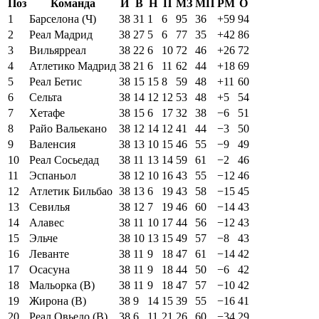
Поз
Команда
И
В
Н
П
МЗ
МП
РМ
О
1
Барселона (Ч)
38
31
1
6
95
36
+59
94
2
Реал Мадрид
38
27
5
6
77
35
+42
86
3
Вильярреал
38
22
6
10
72
46
+26
72
4
Атлетико Мадрид
38
21
6
11
62
44
+18
69
5
Реал Бетис
38
15
15
8
59
48
+11
60
6
Сельта
38
14
12
12
53
48
+5
54
7
Хетафе
38
15
6
17
32
38
−6
51
8
Райо Вальекано
38
12
14
12
41
44
−3
50
9
Валенсия
38
13
10
15
46
55
−9
49
10
Реал Сосьедад
38
11
13
14
59
61
−2
46
11
Эспаньол
38
12
10
16
43
55
−12
46
12
Атлетик Бильбао
38
13
6
19
43
58
−15
45
13
Севилья
38
12
7
19
46
60
−14
43
14
Алавес
38
11
10
17
44
56
−12
43
15
Эльче
38
10
13
15
49
57
−8
43
16
Леванте
38
11
9
18
47
61
−14
42
17
Осасуна
38
11
9
18
44
50
−6
42
18
Мальорка (В)
38
11
9
18
47
57
−10
42
19
Жирона (В)
38
9
14
15
39
55
−16
41
20
Реал Овьедо (В)
38
6
11
21
26
60
−34
29