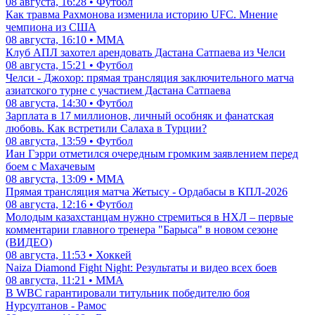
08 августа, 16:28 • Футбол
Как травма Рахмонова изменила историю UFC. Мнение
чемпиона из США
08 августа, 16:10 • ММА
Клуб АПЛ захотел арендовать Дастана Сатпаева из Челси
08 августа, 15:21 • Футбол
Челси - Джохор: прямая трансляция заключительного матча
азиатского турне с участием Дастана Сатпаева
08 августа, 14:30 • Футбол
Зарплата в 17 миллионов, личный особняк и фанатская
любовь. Как встретили Салаха в Турции?
08 августа, 13:59 • Футбол
Иан Гэрри отметился очередным громким заявлением перед
боем с Махачевым
08 августа, 13:09 • ММА
Прямая трансляция матча Жетысу - Ордабасы в КПЛ-2026
08 августа, 12:16 • Футбол
Молодым казахстанцам нужно стремиться в НХЛ – первые
комментарии главного тренера "Барыса" в новом сезоне
(ВИДЕО)
08 августа, 11:53 • Хоккей
Naiza Diamond Fight Night: Результаты и видео всех боев
08 августа, 11:21 • ММА
В WBC гарантировали титульник победителю боя
Нурсултанов - Рамос