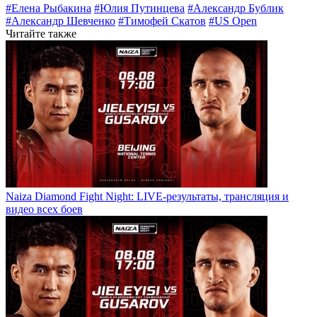
#Елена Рыбакина
#Юлия Путинцева
#Александр Бублик
#Александр Шевченко
#Тимофей Скатов
#US Open
Читайте также
Naiza Diamond Fight Night: LIVE-результаты, трансляция и
видео всех боев