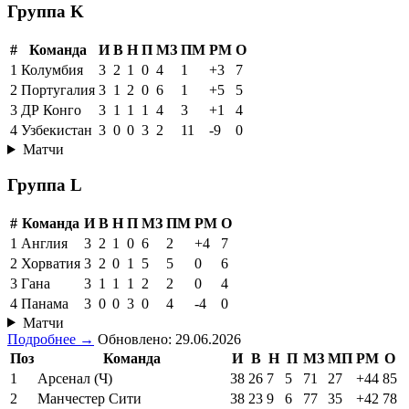
Группа K
#
Команда
И
В
Н
П
МЗ
ПМ
РМ
О
1
Колумбия
3
2
1
0
4
1
+3
7
2
Португалия
3
1
2
0
6
1
+5
5
3
ДР Конго
3
1
1
1
4
3
+1
4
4
Узбекистан
3
0
0
3
2
11
-9
0
Матчи
Группа L
#
Команда
И
В
Н
П
МЗ
ПМ
РМ
О
1
Англия
3
2
1
0
6
2
+4
7
2
Хорватия
3
2
0
1
5
5
0
6
3
Гана
3
1
1
1
2
2
0
4
4
Панама
3
0
0
3
0
4
-4
0
Матчи
Подробнее →
Обновлено: 29.06.2026
Поз
Команда
И
В
Н
П
МЗ
МП
РМ
О
1
Арсенал (Ч)
38
26
7
5
71
27
+44
85
2
Манчестер Сити
38
23
9
6
77
35
+42
78