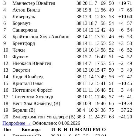
3
Манчестер Юнайтед
38
20
11
7
69
50
+19
71
4
Астон Вилла
38
19
8
11
56
49
+7
65
5
Ливерпуль
38
17
9
12
63
53
+10
60
6
Борнмут
38
13
18
7
58
54
+4
57
7
Сандерленд
38
14
12
12
42
48
−6
54
8
Брайтон энд Хоув Альбион
38
14
11
13
52
46
+6
53
9
Брентфорд
38
14
11
13
55
52
+3
53
10
Челси
38
14
10
14
58
52
+6
52
11
Фулхэм
38
15
7
16
47
51
−4
52
12
Ньюкасл Юнайтед
38
14
7
17
53
55
−2
49
13
Эвертон
38
13
10
15
47
50
−3
49
14
Лидс Юнайтед
38
11
14
13
49
56
−7
47
15
Кристал Пэлас
38
11
12
15
41
51
−10
45
16
Ноттингем Форест
38
11
11
16
48
51
−3
44
17
Тоттенхэм Хотспур
38
10
11
17
48
57
−9
41
18
Вест Хэм Юнайтед (В)
38
10
9
19
46
65
−19
39
19
Бернли (В)
38
4
10
24
38
75
−37
22
20
Вулверхэмптон Уондерерс (В)
38
3
11
24
27
68
−41
20
Подробнее →
Обновлено: 04.06.2026
Поз
Команда
И
В
Н
П
МЗ
МП
РМ
О