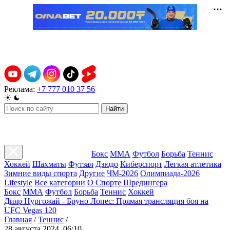
Реклама:
+7 777 010 37 56
Найти
Бокс
ММА
Футбол
Борьба
Теннис
Хоккей
Шахматы
Футзал
Дзюдо
Киберспорт
Легкая атлетика
Зимние виды спорта
Другие
ЧМ-2026
Олимпиада-2026
Lifestyle
Все категории
О Спорте Шредингера
Бокс
ММА
Футбол
Борьба
Теннис
Хоккей
Дияр Нургожай - Бруно Лопес: Прямая трансляция боя на
UFC Vegas 120
Главная
/
Теннис
/
28 августа 2024, 06:10