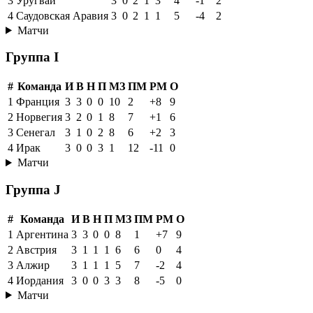
3
Уругвай
3
0
2
1
3
4
-1
2
4
Саудовская Аравия
3
0
2
1
1
5
-4
2
Матчи
Группа I
#
Команда
И
В
Н
П
МЗ
ПМ
РМ
О
1
Франция
3
3
0
0
10
2
+8
9
2
Норвегия
3
2
0
1
8
7
+1
6
3
Сенегал
3
1
0
2
8
6
+2
3
4
Ирак
3
0
0
3
1
12
-11
0
Матчи
Группа J
#
Команда
И
В
Н
П
МЗ
ПМ
РМ
О
1
Аргентина
3
3
0
0
8
1
+7
9
2
Австрия
3
1
1
1
6
6
0
4
3
Алжир
3
1
1
1
5
7
-2
4
4
Иордания
3
0
0
3
3
8
-5
0
Матчи