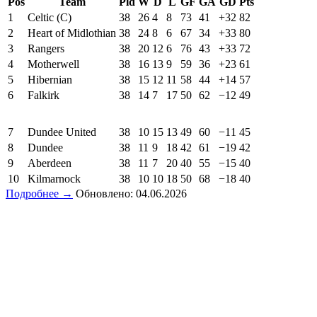
Pos
Team
Pld
W
D
L
GF
GA
GD
Pts
1
Celtic (C)
38
26
4
8
73
41
+32
82
2
Heart of Midlothian
38
24
8
6
67
34
+33
80
3
Rangers
38
20
12
6
76
43
+33
72
4
Motherwell
38
16
13
9
59
36
+23
61
5
Hibernian
38
15
12
11
58
44
+14
57
6
Falkirk
38
14
7
17
50
62
−12
49
7
Dundee United
38
10
15
13
49
60
−11
45
8
Dundee
38
11
9
18
42
61
−19
42
9
Aberdeen
38
11
7
20
40
55
−15
40
10
Kilmarnock
38
10
10
18
50
68
−18
40
Подробнее →
Обновлено: 04.06.2026