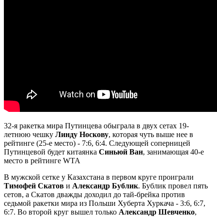
32-я ракетка мира Путинцева обыграла в двух сетах 19-
летнюю чешку
Линду Носкову
, которая чуть выше нее в
рейтинге (25-е место) - 7:6, 6:4. Следующей соперницей
Путинцевой будет китаянка
Синьюй Ван
, занимающая 40-е
место в рейтинге WTA
В мужской сетке у Казахстана в первом круге проиграли
Тимофей Скатов
и
Александр Бублик
. Бублик провел пять
сетов, а Скатов дважды доходил до тай-брейка против
седьмой ракетки мира из Польши Хуберта Хуркача - 3:6, 6:7,
6:7. Во второй круг вышел только
Александр Шевченко
,