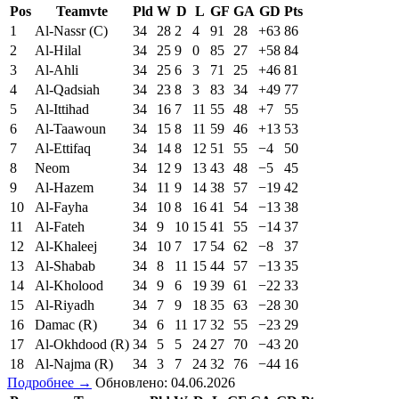
Pos
Teamvte
Pld
W
D
L
GF
GA
GD
Pts
1
Al-Nassr (C)
34
28
2
4
91
28
+63
86
2
Al-Hilal
34
25
9
0
85
27
+58
84
3
Al-Ahli
34
25
6
3
71
25
+46
81
4
Al-Qadsiah
34
23
8
3
83
34
+49
77
5
Al-Ittihad
34
16
7
11
55
48
+7
55
6
Al-Taawoun
34
15
8
11
59
46
+13
53
7
Al-Ettifaq
34
14
8
12
51
55
−4
50
8
Neom
34
12
9
13
43
48
−5
45
9
Al-Hazem
34
11
9
14
38
57
−19
42
10
Al-Fayha
34
10
8
16
41
54
−13
38
11
Al-Fateh
34
9
10
15
41
55
−14
37
12
Al-Khaleej
34
10
7
17
54
62
−8
37
13
Al-Shabab
34
8
11
15
44
57
−13
35
14
Al-Kholood
34
9
6
19
39
61
−22
33
15
Al-Riyadh
34
7
9
18
35
63
−28
30
16
Damac (R)
34
6
11
17
32
55
−23
29
17
Al-Okhdood (R)
34
5
5
24
27
70
−43
20
18
Al-Najma (R)
34
3
7
24
32
76
−44
16
Подробнее →
Обновлено: 04.06.2026