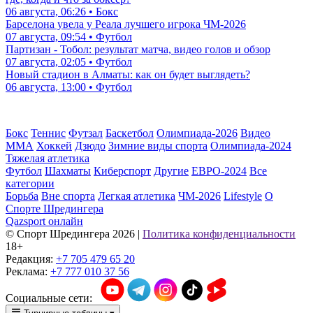
06 августа, 06:26 • Бокс
Барселона увела у Реала лучшего игрока ЧМ-2026
07 августа, 09:54 • Футбол
Партизан - Тобол: результат матча, видео голов и обзор
07 августа, 02:05 • Футбол
Новый стадион в Алматы: как он будет выглядеть?
06 августа, 13:00 • Футбол
Бокс
Теннис
Футзал
Баскетбол
Олимпиада-2026
Видео
ММА
Хоккей
Дзюдо
Зимние виды спорта
Олимпиада-2024
Тяжелая атлетика
Футбол
Шахматы
Киберспорт
Другие
ЕВРО-2024
Все
категории
Борьба
Вне спорта
Легкая атлетика
ЧМ-2026
Lifestyle
О
Спорте Шредингера
Qazsport онлайн
© Cпорт Шредингера 2026
|
Политика конфиденциальности
18+
Редакция:
+7 705 479 65 20
Реклама:
+7 777 010 37 56
Социальные сети: