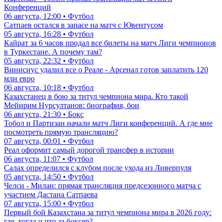
Конференций
06 августа, 12:00 • Футбол
Сатпаев остался в запасе на матч с Ювентусом
05 августа, 16:28 • Футбол
Кайрат за 6 часов продал все билеты на матч Лиги чемпионов
в Туркестане. А почему там?
05 августа, 22:32 • Футбол
Винисиус удалил все о Реале - Арсенал готов заплатить 120
млн евро
06 августа, 10:18 • Футбол
Казахстанец в бою за титул чемпиона мира. Кто такой
Мейирим Нурсултанов: биография, бои
06 августа, 21:30 • Бокс
Тобол и Партизан начали матч Лиги конференций. А где мне
посмотреть прямую трансляцию?
07 августа, 00:01 • Футбол
Реал оформит самый дорогой трансфер в истории
06 августа, 11:07 • Футбол
Салах определился с клубом после ухода из Ливерпуля
05 августа, 14:50 • Футбол
Челси - Милан: прямая трансляция предсезонного матча с
участием Дастана Сатпаева
07 августа, 15:00 • Футбол
Первый бой Казахстана за титул чемпиона мира в 2026 году:
где, когда и что за боксер?