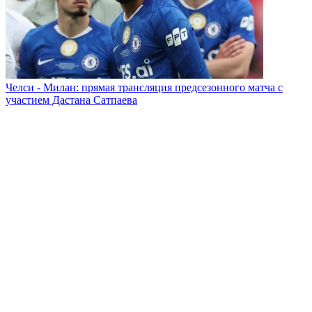
Челси - Милан: прямая трансляция предсезонного матча с
участием Дастана Сатпаева