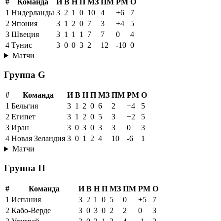
#
Команда
И
В
Н
П
МЗ
ПМ
РМ
О
1
Нидерланды
3
2
1
0
10
4
+6
7
2
Япония
3
1
2
0
7
3
+4
5
3
Швеция
3
1
1
1
7
7
0
4
4
Тунис
3
0
0
3
2
12
-10
0
Матчи
Группа G
#
Команда
И
В
Н
П
МЗ
ПМ
РМ
О
1
Бельгия
3
1
2
0
6
2
+4
5
2
Египет
3
1
2
0
5
3
+2
5
3
Иран
3
0
3
0
3
3
0
3
4
Новая Зеландия
3
0
1
2
4
10
-6
1
Матчи
Группа H
#
Команда
И
В
Н
П
МЗ
ПМ
РМ
О
1
Испания
3
2
1
0
5
0
+5
7
2
Кабо-Верде
3
0
3
0
2
2
0
3