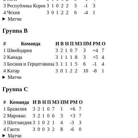
3
Республика Корея
3
1
0
2
2
3
-1
3
4
Чехия
3
0
1
2
2
6
-4
1
Матчи
Группа B
#
Команда
И
В
Н
П
МЗ
ПМ
РМ
О
1
Швейцария
3
2
1
0
7
3
+4
7
2
Канада
3
1
1
1
8
3
+5
4
3
Босния и Герцеговина
3
1
1
1
5
6
-1
4
4
Катар
3
0
1
2
2
10
-8
1
Матчи
Группа C
#
Команда
И
В
Н
П
МЗ
ПМ
РМ
О
1
Бразилия
3
2
1
0
7
1
+6
7
2
Марокко
3
2
1
0
6
3
+3
7
3
Шотландия
3
1
0
2
1
4
-3
3
4
Гаити
3
0
0
3
2
8
-6
0
Матчи