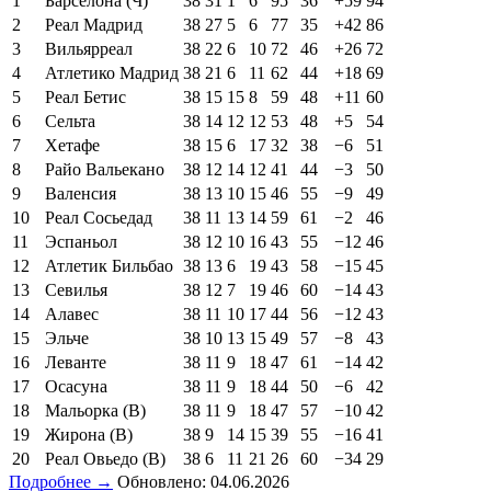
1
Барселона (Ч)
38
31
1
6
95
36
+59
94
2
Реал Мадрид
38
27
5
6
77
35
+42
86
3
Вильярреал
38
22
6
10
72
46
+26
72
4
Атлетико Мадрид
38
21
6
11
62
44
+18
69
5
Реал Бетис
38
15
15
8
59
48
+11
60
6
Сельта
38
14
12
12
53
48
+5
54
7
Хетафе
38
15
6
17
32
38
−6
51
8
Райо Вальекано
38
12
14
12
41
44
−3
50
9
Валенсия
38
13
10
15
46
55
−9
49
10
Реал Сосьедад
38
11
13
14
59
61
−2
46
11
Эспаньол
38
12
10
16
43
55
−12
46
12
Атлетик Бильбао
38
13
6
19
43
58
−15
45
13
Севилья
38
12
7
19
46
60
−14
43
14
Алавес
38
11
10
17
44
56
−12
43
15
Эльче
38
10
13
15
49
57
−8
43
16
Леванте
38
11
9
18
47
61
−14
42
17
Осасуна
38
11
9
18
44
50
−6
42
18
Мальорка (В)
38
11
9
18
47
57
−10
42
19
Жирона (В)
38
9
14
15
39
55
−16
41
20
Реал Овьедо (В)
38
6
11
21
26
60
−34
29
Подробнее →
Обновлено: 04.06.2026