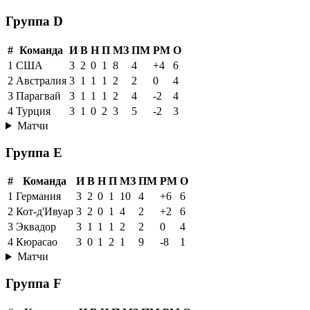
Группа D
#
Команда
И
В
Н
П
МЗ
ПМ
РМ
О
1
США
3
2
0
1
8
4
+4
6
2
Австралия
3
1
1
1
2
2
0
4
3
Парагвай
3
1
1
1
2
4
-2
4
4
Турция
3
1
0
2
3
5
-2
3
Матчи
Группа E
#
Команда
И
В
Н
П
МЗ
ПМ
РМ
О
1
Германия
3
2
0
1
10
4
+6
6
2
Кот-д'Ивуар
3
2
0
1
4
2
+2
6
3
Эквадор
3
1
1
1
2
2
0
4
4
Кюрасао
3
0
1
2
1
9
-8
1
Матчи
Группа F