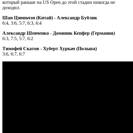
который раньше на US Open до этой стадии никогда не
доходил.
Шан Цзюньчэн (Китай) - Александр Бублик
6:4, 3:6, 5:7, 6:3, 6:4
Александр Шевченко - Доминик Кепфер (Германия)
6:3, 7:5, 5:7, 6:2
Тимофей Скатов - Хуберт Хуркач (Польша)
3:6, 6:7, 6:7