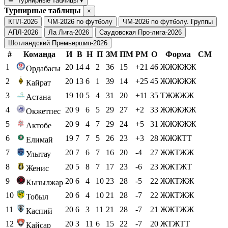
Турнирные таблицы
▾
Турнирные таблицы
×
КПЛ-2026
ЧМ-2026 по футболу
ЧМ-2026 по футболу. Группы
АПЛ-2026
Ла Лига-2026
Саудовская Про-лига-2026
Шотландский Премьершип-2026
#
Команда
И
В
Н
П
ЗМ
ПМ
РМ
О
Форма
СМ
1
20
14
4
2
36
15
+21
46
ЖЖЖЖЖ
Ордабасы
2
20
13
6
1
39
14
+25
45
ЖЖЖЖЖ
Кайрат
3
19
10
5
4
31
20
+11
35
ТЖЖЖЖ
Астана
4
20
9
6
5
29
27
+2
33
ЖЖЖЖЖ
Окжетпес
5
20
9
4
7
29
24
+5
31
ЖЖЖЖЖ
Актобе
6
19
7
7
5
26
23
+3
28
ЖЖЖТТ
Елимай
7
20
7
6
7
16
20
-4
27
ЖЖТЖЖ
Улытау
8
20
5
8
7
17
23
-6
23
ЖЖТЖТ
Женис
9
20
6
4
10
23
28
-5
22
ЖЖТЖЖ
Кызылжар
10
20
6
4
10
21
28
-7
22
ЖЖТЖЖ
Тобыл
11
20
6
3
11
21
28
-7
21
ЖЖТЖЖ
Каспий
12
20
3
11
6
15
22
-7
20
ЖТЖТТ
Кайсар