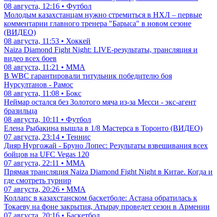
08 августа, 12:16 • Футбол
Молодым казахстанцам нужно стремиться в НХЛ – первые
комментарии главного тренера "Барыса" в новом сезоне
(ВИДЕО)
08 августа, 11:53 • Хоккей
Naiza Diamond Fight Night: LIVE-результаты, трансляция и
видео всех боев
08 августа, 11:21 • ММА
В WBC гарантировали титульник победителю боя
Нурсултанов - Рамос
08 августа, 11:08 • Бокс
Неймар остался без Золотого мяча из-за Месси - экс-агент
бразильца
08 августа, 10:11 • Футбол
Елена Рыбакина вышла в 1/8 Мастерса в Торонто (ВИДЕО)
07 августа, 23:14 • Теннис
Дияр Нургожай - Бруно Лопес: Результаты взвешивания всех
бойцов на UFC Vegas 120
07 августа, 22:11 • ММА
Прямая трансляция Naiza Diamond Fight Night в Китае. Когда и
где смотреть турнир
07 августа, 20:26 • ММА
Коллапс в казахстанском баскетболе: Астана обратилась к
Токаеву на фоне закрытия, Атырау проведет сезон в Армении
07 августа, 20:16 • Баскетбол