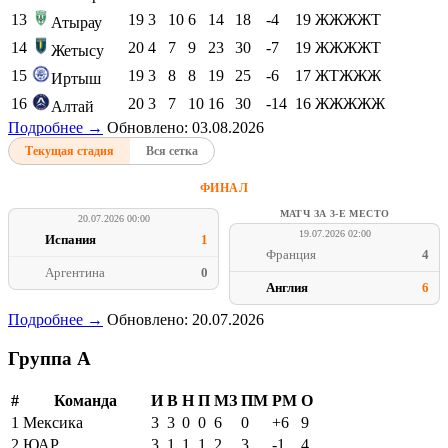
13
19
3
10
6
14
18
-4
19
ЖЖЖЖТ
Атырау
14
20
4
7
9
23
30
-7
19
ЖЖЖЖТ
Жетысу
15
19
3
8
8
19
25
-6
17
ЖТЖЖЖ
Иртыш
16
20
3
7
10
16
30
-14
16
ЖЖЖЖЖ
Алтай
Подробнее →
Обновлено: 03.08.2026
Текущая стадия
Вся сетка
ФИНАЛ
МАТЧ ЗА 3-Е МЕСТО
20.07.2026 00:00
19.07.2026 02:00
Испания
1
Франция
4
Аргентина
0
Англия
6
Подробнее →
Обновлено: 20.07.2026
Группа A
#
Команда
И
В
Н
П
МЗ
ПМ
РМ
О
1
Мексика
3
3
0
0
6
0
+6
9
2
ЮАР
3
1
1
1
2
3
-1
4