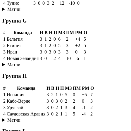
4
Тунис
3
0
0
3
2
12
-10
0
Матчи
Группа G
#
Команда
И
В
Н
П
МЗ
ПМ
РМ
О
1
Бельгия
3
1
2
0
6
2
+4
5
2
Египет
3
1
2
0
5
3
+2
5
3
Иран
3
0
3
0
3
3
0
3
4
Новая Зеландия
3
0
1
2
4
10
-6
1
Матчи
Группа H
#
Команда
И
В
Н
П
МЗ
ПМ
РМ
О
1
Испания
3
2
1
0
5
0
+5
7
2
Кабо-Верде
3
0
3
0
2
2
0
3
3
Уругвай
3
0
2
1
3
4
-1
2
4
Саудовская Аравия
3
0
2
1
1
5
-4
2
Матчи