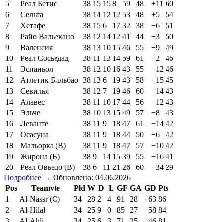
5
Реал Бетис
38
15
15
8
59
48
+11
60
6
Сельта
38
14
12
12
53
48
+5
54
7
Хетафе
38
15
6
17
32
38
−6
51
8
Райо Вальекано
38
12
14
12
41
44
−3
50
9
Валенсия
38
13
10
15
46
55
−9
49
10
Реал Сосьедад
38
11
13
14
59
61
−2
46
11
Эспаньол
38
12
10
16
43
55
−12
46
12
Атлетик Бильбао
38
13
6
19
43
58
−15
45
13
Севилья
38
12
7
19
46
60
−14
43
14
Алавес
38
11
10
17
44
56
−12
43
15
Эльче
38
10
13
15
49
57
−8
43
16
Леванте
38
11
9
18
47
61
−14
42
17
Осасуна
38
11
9
18
44
50
−6
42
18
Мальорка (В)
38
11
9
18
47
57
−10
42
19
Жирона (В)
38
9
14
15
39
55
−16
41
20
Реал Овьедо (В)
38
6
11
21
26
60
−34
29
Подробнее →
Обновлено: 04.06.2026
Pos
Teamvte
Pld
W
D
L
GF
GA
GD
Pts
1
Al-Nassr (C)
34
28
2
4
91
28
+63
86
2
Al-Hilal
34
25
9
0
85
27
+58
84
3
Al-Ahli
34
25
6
3
71
25
+46
81