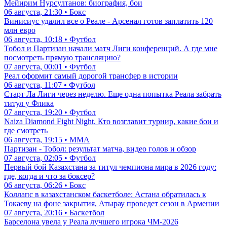
Мейирим Нурсултанов: биография, бои
06 августа, 21:30 • Бокс
Винисиус удалил все о Реале - Арсенал готов заплатить 120
млн евро
06 августа, 10:18 • Футбол
Тобол и Партизан начали матч Лиги конференций. А где мне
посмотреть прямую трансляцию?
07 августа, 00:01 • Футбол
Реал оформит самый дорогой трансфер в истории
06 августа, 11:07 • Футбол
Старт Ла Лиги через неделю. Еще одна попытка Реала забрать
титул у Флика
07 августа, 19:20 • Футбол
Naiza Diamond Fight Night. Кто возглавит турнир, какие бои и
где смотреть
06 августа, 19:15 • ММА
Партизан - Тобол: результат матча, видео голов и обзор
07 августа, 02:05 • Футбол
Первый бой Казахстана за титул чемпиона мира в 2026 году:
где, когда и что за боксер?
06 августа, 06:26 • Бокс
Коллапс в казахстанском баскетболе: Астана обратилась к
Токаеву на фоне закрытия, Атырау проведет сезон в Армении
07 августа, 20:16 • Баскетбол
Барселона увела у Реала лучшего игрока ЧМ-2026