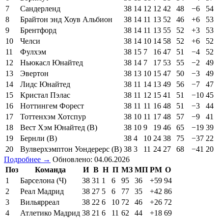
7
Сандерленд
38
14
12
12
42
48
−6
54
8
Брайтон энд Хоув Альбион
38
14
11
13
52
46
+6
53
9
Брентфорд
38
14
11
13
55
52
+3
53
10
Челси
38
14
10
14
58
52
+6
52
11
Фулхэм
38
15
7
16
47
51
−4
52
12
Ньюкасл Юнайтед
38
14
7
17
53
55
−2
49
13
Эвертон
38
13
10
15
47
50
−3
49
14
Лидс Юнайтед
38
11
14
13
49
56
−7
47
15
Кристал Пэлас
38
11
12
15
41
51
−10
45
16
Ноттингем Форест
38
11
11
16
48
51
−3
44
17
Тоттенхэм Хотспур
38
10
11
17
48
57
−9
41
18
Вест Хэм Юнайтед (В)
38
10
9
19
46
65
−19
39
19
Бернли (В)
38
4
10
24
38
75
−37
22
20
Вулверхэмптон Уондерерс (В)
38
3
11
24
27
68
−41
20
Подробнее →
Обновлено: 04.06.2026
Поз
Команда
И
В
Н
П
МЗ
МП
РМ
О
1
Барселона (Ч)
38
31
1
6
95
36
+59
94
2
Реал Мадрид
38
27
5
6
77
35
+42
86
3
Вильярреал
38
22
6
10
72
46
+26
72
4
Атлетико Мадрид
38
21
6
11
62
44
+18
69