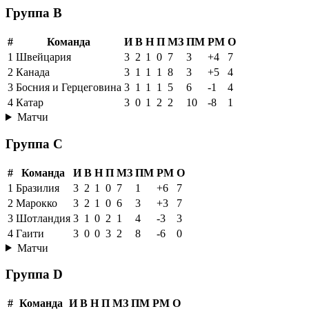
Группа B
#
Команда
И
В
Н
П
МЗ
ПМ
РМ
О
1
Швейцария
3
2
1
0
7
3
+4
7
2
Канада
3
1
1
1
8
3
+5
4
3
Босния и Герцеговина
3
1
1
1
5
6
-1
4
4
Катар
3
0
1
2
2
10
-8
1
Матчи
Группа C
#
Команда
И
В
Н
П
МЗ
ПМ
РМ
О
1
Бразилия
3
2
1
0
7
1
+6
7
2
Марокко
3
2
1
0
6
3
+3
7
3
Шотландия
3
1
0
2
1
4
-3
3
4
Гаити
3
0
0
3
2
8
-6
0
Матчи
Группа D
#
Команда
И
В
Н
П
МЗ
ПМ
РМ
О