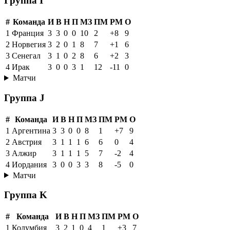
Группа I
#
Команда
И
В
Н
П
МЗ
ПМ
РМ
О
1
Франция
3
3
0
0
10
2
+8
9
2
Норвегия
3
2
0
1
8
7
+1
6
3
Сенегал
3
1
0
2
8
6
+2
3
4
Ирак
3
0
0
3
1
12
-11
0
Матчи
Группа J
#
Команда
И
В
Н
П
МЗ
ПМ
РМ
О
1
Аргентина
3
3
0
0
8
1
+7
9
2
Австрия
3
1
1
1
6
6
0
4
3
Алжир
3
1
1
1
5
7
-2
4
4
Иордания
3
0
0
3
3
8
-5
0
Матчи
Группа K
#
Команда
И
В
Н
П
МЗ
ПМ
РМ
О
1
Колумбия
3
2
1
0
4
1
+3
7