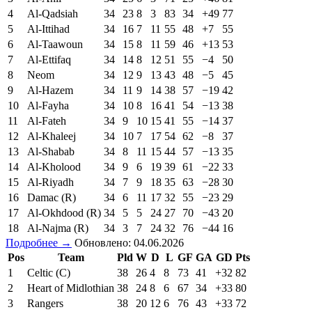
4
Al-Qadsiah
34
23
8
3
83
34
+49
77
5
Al-Ittihad
34
16
7
11
55
48
+7
55
6
Al-Taawoun
34
15
8
11
59
46
+13
53
7
Al-Ettifaq
34
14
8
12
51
55
−4
50
8
Neom
34
12
9
13
43
48
−5
45
9
Al-Hazem
34
11
9
14
38
57
−19
42
10
Al-Fayha
34
10
8
16
41
54
−13
38
11
Al-Fateh
34
9
10
15
41
55
−14
37
12
Al-Khaleej
34
10
7
17
54
62
−8
37
13
Al-Shabab
34
8
11
15
44
57
−13
35
14
Al-Kholood
34
9
6
19
39
61
−22
33
15
Al-Riyadh
34
7
9
18
35
63
−28
30
16
Damac (R)
34
6
11
17
32
55
−23
29
17
Al-Okhdood (R)
34
5
5
24
27
70
−43
20
18
Al-Najma (R)
34
3
7
24
32
76
−44
16
Подробнее →
Обновлено: 04.06.2026
Pos
Team
Pld
W
D
L
GF
GA
GD
Pts
1
Celtic (C)
38
26
4
8
73
41
+32
82
2
Heart of Midlothian
38
24
8
6
67
34
+33
80
3
Rangers
38
20
12
6
76
43
+33
72