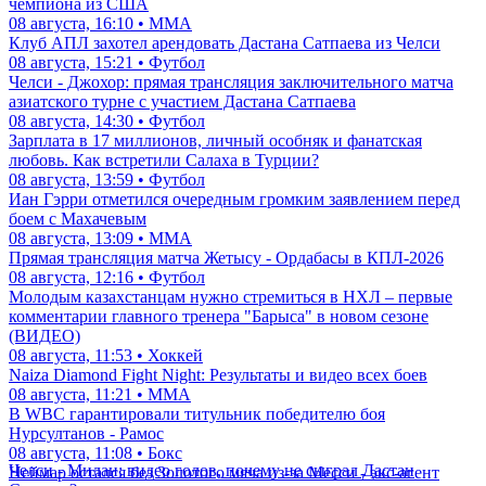
чемпиона из США
08 августа, 16:10 • ММА
Клуб АПЛ захотел арендовать Дастана Сатпаева из Челси
08 августа, 15:21 • Футбол
Челси - Джохор: прямая трансляция заключительного матча
азиатского турне с участием Дастана Сатпаева
08 августа, 14:30 • Футбол
Зарплата в 17 миллионов, личный особняк и фанатская
любовь. Как встретили Салаха в Турции?
08 августа, 13:59 • Футбол
Иан Гэрри отметился очередным громким заявлением перед
боем с Махачевым
08 августа, 13:09 • ММА
Прямая трансляция матча Жетысу - Ордабасы в КПЛ-2026
08 августа, 12:16 • Футбол
Молодым казахстанцам нужно стремиться в НХЛ – первые
комментарии главного тренера "Барыса" в новом сезоне
(ВИДЕО)
08 августа, 11:53 • Хоккей
Naiza Diamond Fight Night: Результаты и видео всех боев
08 августа, 11:21 • ММА
В WBC гарантировали титульник победителю боя
Нурсултанов - Рамос
08 августа, 11:08 • Бокс
Челси - Милан: видео голов, почему не сыграл Дастан
Неймар остался без Золотого мяча из-за Месси - экс-агент