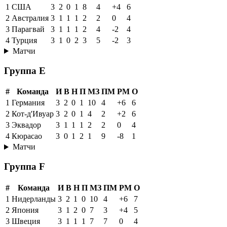
1
США
3
2
0
1
8
4
+4
6
2
Австралия
3
1
1
1
2
2
0
4
3
Парагвай
3
1
1
1
2
4
-2
4
4
Турция
3
1
0
2
3
5
-2
3
Матчи
Группа E
#
Команда
И
В
Н
П
МЗ
ПМ
РМ
О
1
Германия
3
2
0
1
10
4
+6
6
2
Кот-д'Ивуар
3
2
0
1
4
2
+2
6
3
Эквадор
3
1
1
1
2
2
0
4
4
Кюрасао
3
0
1
2
1
9
-8
1
Матчи
Группа F
#
Команда
И
В
Н
П
МЗ
ПМ
РМ
О
1
Нидерланды
3
2
1
0
10
4
+6
7
2
Япония
3
1
2
0
7
3
+4
5
3
Швеция
3
1
1
1
7
7
0
4