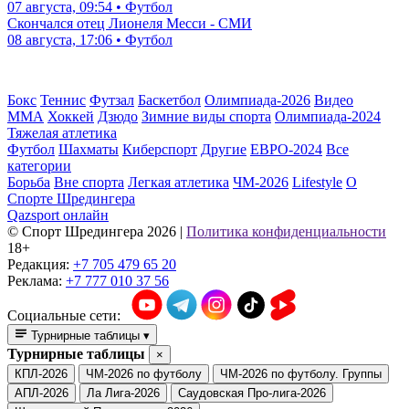
07 августа, 09:54 • Футбол
Скончался отец Лионеля Месси - СМИ
08 августа, 17:06 • Футбол
Бокс
Теннис
Футзал
Баскетбол
Олимпиада-2026
Видео
ММА
Хоккей
Дзюдо
Зимние виды спорта
Олимпиада-2024
Тяжелая атлетика
Футбол
Шахматы
Киберспорт
Другие
ЕВРО-2024
Все
категории
Борьба
Вне спорта
Легкая атлетика
ЧМ-2026
Lifestyle
О
Спорте Шредингера
Qazsport онлайн
© Cпорт Шредингера 2026
|
Политика конфиденциальности
18+
Редакция:
+7 705 479 65 20
Реклама:
+7 777 010 37 56
Социальные сети:
Турнирные таблицы
▾
Турнирные таблицы
×
КПЛ-2026
ЧМ-2026 по футболу
ЧМ-2026 по футболу. Группы
АПЛ-2026
Ла Лига-2026
Саудовская Про-лига-2026