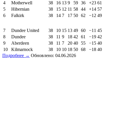
4
Motherwell
38
16
13
9
59
36
+23
61
5
Hibernian
38
15
12
11
58
44
+14
57
6
Falkirk
38
14
7
17
50
62
−12
49
7
Dundee United
38
10
15
13
49
60
−11
45
8
Dundee
38
11
9
18
42
61
−19
42
9
Aberdeen
38
11
7
20
40
55
−15
40
10
Kilmarnock
38
10
10
18
50
68
−18
40
Подробнее →
Обновлено: 04.06.2026