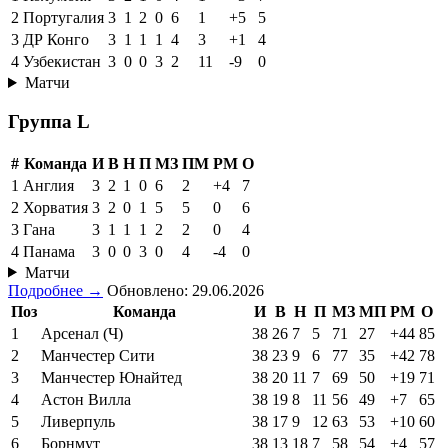
2
Португалия
3
1
2
0
6
1
+5
5
3
ДР Конго
3
1
1
1
4
3
+1
4
4
Узбекистан
3
0
0
3
2
11
-9
0
Матчи
Группа L
#
Команда
И
В
Н
П
МЗ
ПМ
РМ
О
1
Англия
3
2
1
0
6
2
+4
7
2
Хорватия
3
2
0
1
5
5
0
6
3
Гана
3
1
1
1
2
2
0
4
4
Панама
3
0
0
3
0
4
-4
0
Матчи
Подробнее →
Обновлено: 29.06.2026
Поз
Команда
И
В
Н
П
МЗ
МП
РМ
О
1
Арсенал (Ч)
38
26
7
5
71
27
+44
85
2
Манчестер Сити
38
23
9
6
77
35
+42
78
3
Манчестер Юнайтед
38
20
11
7
69
50
+19
71
4
Астон Вилла
38
19
8
11
56
49
+7
65
5
Ливерпуль
38
17
9
12
63
53
+10
60
6
Борнмут
38
13
18
7
58
54
+4
57