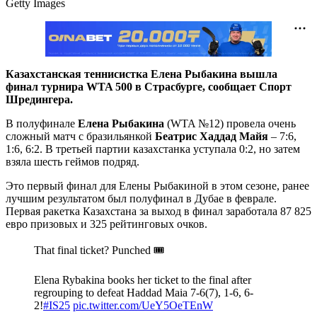
Getty Images
Казахстанская теннисистка Елена Рыбакина вышла
финал турнира
WTA
500 в Страсбурге, сообщает Спорт
Шредингера.
В полуфинале
Елена Рыбакина
(WTA №12) провела очень
сложный матч с бразильянкой
Беатрис Хаддад Майя
– 7:6,
1:6, 6:2. В третьей партии казахстанка уступала 0:2, но затем
взяла шесть геймов подряд.
Это первый финал для Елены Рыбакиной в этом сезоне, ранее
лучшим результатом был полуфинал в Дубае в феврале.
Первая ракетка Казахстана за выход в финал заработала 87 825
евро призовых и 325 рейтинговых очков.
That final ticket? Punched 🎟️
Elena Rybakina books her ticket to the final after
regrouping to defeat Haddad Maia 7-6(7), 1-6, 6-
2!
#IS25
pic.twitter.com/UeY5OeTEnW