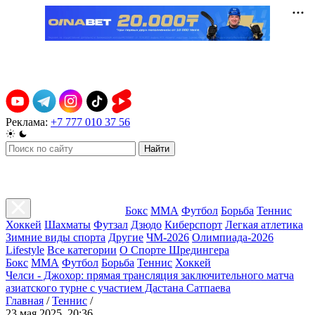
Реклама:
+7 777 010 37 56
Найти
Бокс
ММА
Футбол
Борьба
Теннис
Хоккей
Шахматы
Футзал
Дзюдо
Киберспорт
Легкая атлетика
Зимние виды спорта
Другие
ЧМ-2026
Олимпиада-2026
Lifestyle
Все категории
О Спорте Шредингера
Бокс
ММА
Футбол
Борьба
Теннис
Хоккей
Челси - Джохор: прямая трансляция заключительного матча
азиатского турне с участием Дастана Сатпаева
Главная
/
Теннис
/
23 мая 2025, 20:36