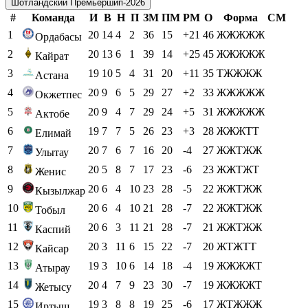
Шотландский Премьершип-2026
#
Команда
И
В
Н
П
ЗМ
ПМ
РМ
О
Форма
СМ
1
20
14
4
2
36
15
+21
46
ЖЖЖЖЖ
Ордабасы
2
20
13
6
1
39
14
+25
45
ЖЖЖЖЖ
Кайрат
3
19
10
5
4
31
20
+11
35
ТЖЖЖЖ
Астана
4
20
9
6
5
29
27
+2
33
ЖЖЖЖЖ
Окжетпес
5
20
9
4
7
29
24
+5
31
ЖЖЖЖЖ
Актобе
6
19
7
7
5
26
23
+3
28
ЖЖЖТТ
Елимай
7
20
7
6
7
16
20
-4
27
ЖЖТЖЖ
Улытау
8
20
5
8
7
17
23
-6
23
ЖЖТЖТ
Женис
9
20
6
4
10
23
28
-5
22
ЖЖТЖЖ
Кызылжар
10
20
6
4
10
21
28
-7
22
ЖЖТЖЖ
Тобыл
11
20
6
3
11
21
28
-7
21
ЖЖТЖЖ
Каспий
12
20
3
11
6
15
22
-7
20
ЖТЖТТ
Кайсар
13
19
3
10
6
14
18
-4
19
ЖЖЖЖТ
Атырау
14
20
4
7
9
23
30
-7
19
ЖЖЖЖТ
Жетысу
15
19
3
8
8
19
25
-6
17
ЖТЖЖЖ
Иртыш