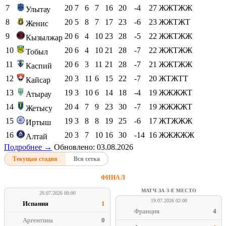
7
20
7
6
7
16
20
-4
27
ЖЖТЖЖ
Улытау
8
20
5
8
7
17
23
-6
23
ЖЖТЖТ
Женис
9
20
6
4
10
23
28
-5
22
ЖЖТЖЖ
Кызылжар
10
20
6
4
10
21
28
-7
22
ЖЖТЖЖ
Тобыл
11
20
6
3
11
21
28
-7
21
ЖЖТЖЖ
Каспий
12
20
3
11
6
15
22
-7
20
ЖТЖТТ
Кайсар
13
19
3
10
6
14
18
-4
19
ЖЖЖЖТ
Атырау
14
20
4
7
9
23
30
-7
19
ЖЖЖЖТ
Жетысу
15
19
3
8
8
19
25
-6
17
ЖТЖЖЖ
Иртыш
16
20
3
7
10
16
30
-14
16
ЖЖЖЖЖ
Алтай
Подробнее →
Обновлено: 03.08.2026
Текущая стадия
Вся сетка
ФИНАЛ
МАТЧ ЗА 3-Е МЕСТО
20.07.2026 00:00
19.07.2026 02:00
Испания
1
Франция
4
Аргентина
0