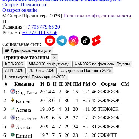
Спорте Шредингера
Qazsport онлайн
© Cпорт Шредингера 2026
|
Политика конфиденциальности
18+
Редакция:
+7 705 479 65 20
Реклама:
+7 777 010 37 56
Социальные сети:
Турнирные таблицы
▾
Турнирные таблицы
×
КПЛ-2026
ЧМ-2026 по футболу
ЧМ-2026 по футболу. Группы
АПЛ-2026
Ла Лига-2026
Саудовская Про-лига-2026
Шотландский Премьершип-2026
#
Команда
И
В
Н
П
ЗМ
ПМ
РМ
О
Форма
СМ
1
20
14
4
2
36
15
+21
46
ЖЖЖЖЖ
Ордабасы
2
20
13
6
1
39
14
+25
45
ЖЖЖЖЖ
Кайрат
3
19
10
5
4
31
20
+11
35
ТЖЖЖЖ
Астана
4
20
9
6
5
29
27
+2
33
ЖЖЖЖЖ
Окжетпес
5
20
9
4
7
29
24
+5
31
ЖЖЖЖЖ
Актобе
6
19
7
7
5
26
23
+3
28
ЖЖЖТТ
Елимай