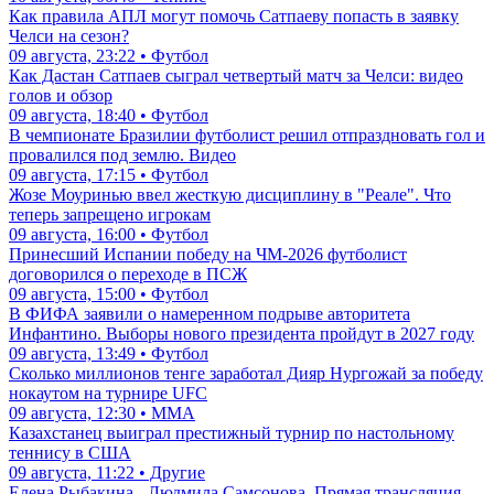
Как правила АПЛ могут помочь Сатпаеву попасть в заявку
Челси на сезон?
09 августа, 23:22 • Футбол
Как Дастан Сатпаев сыграл четвертый матч за Челси: видео
голов и обзор
09 августа, 18:40 • Футбол
В чемпионате Бразилии футболист решил отпраздновать гол и
провалился под землю. Видео
09 августа, 17:15 • Футбол
Жозе Моуринью ввел жесткую дисциплину в "Реале". Что
теперь запрещено игрокам
09 августа, 16:00 • Футбол
Принесший Испании победу на ЧМ-2026 футболист
договорился о переходе в ПСЖ
09 августа, 15:00 • Футбол
В ФИФА заявили о намеренном подрыве авторитета
Инфантино. Выборы нового президента пройдут в 2027 году
09 августа, 13:49 • Футбол
Сколько миллионов тенге заработал Дияр Нургожай за победу
нокаутом на турнире UFC
09 августа, 12:30 • ММА
Казахстанец выиграл престижный турнир по настольному
теннису в США
09 августа, 11:22 • Другие
Елена Рыбакина - Людмила Самсонова. Прямая трансляция