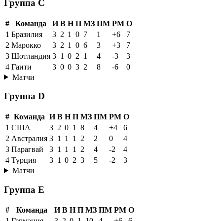
Группа C
#
Команда
И
В
Н
П
МЗ
ПМ
РМ
О
1
Бразилия
3
2
1
0
7
1
+6
7
2
Марокко
3
2
1
0
6
3
+3
7
3
Шотландия
3
1
0
2
1
4
-3
3
4
Гаити
3
0
0
3
2
8
-6
0
Матчи
Группа D
#
Команда
И
В
Н
П
МЗ
ПМ
РМ
О
1
США
3
2
0
1
8
4
+4
6
2
Австралия
3
1
1
1
2
2
0
4
3
Парагвай
3
1
1
1
2
4
-2
4
4
Турция
3
1
0
2
3
5
-2
3
Матчи
Группа E
#
Команда
И
В
Н
П
МЗ
ПМ
РМ
О
1
Германия
3
2
0
1
10
4
+6
6