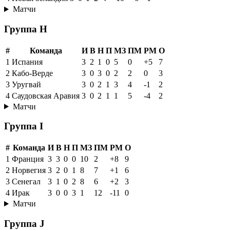
Матчи
Группа H
#
Команда
И
В
Н
П
МЗ
ПМ
РМ
О
1
Испания
3
2
1
0
5
0
+5
7
2
Кабо-Верде
3
0
3
0
2
2
0
3
3
Уругвай
3
0
2
1
3
4
-1
2
4
Саудовская Аравия
3
0
2
1
1
5
-4
2
Матчи
Группа I
#
Команда
И
В
Н
П
МЗ
ПМ
РМ
О
1
Франция
3
3
0
0
10
2
+8
9
2
Норвегия
3
2
0
1
8
7
+1
6
3
Сенегал
3
1
0
2
8
6
+2
3
4
Ирак
3
0
0
3
1
12
-11
0
Матчи
Группа J