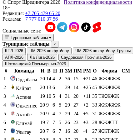
© Cпорт Шредингера 2026
|
Политика конфиденциальности
18+
Редакция:
+7 705 479 65 20
Реклама:
+7 777 010 37 56
Социальные сети:
Турнирные таблицы
▾
Турнирные таблицы
×
КПЛ-2026
ЧМ-2026 по футболу
ЧМ-2026 по футболу. Группы
АПЛ-2026
Ла Лига-2026
Саудовская Про-лига-2026
Шотландский Премьершип-2026
#
Команда
И
В
Н
П
ЗМ
ПМ
РМ
О
Форма
СМ
1
20
14
4
2
36
15
+21
46
ЖЖЖЖЖ
Ордабасы
2
20
13
6
1
39
14
+25
45
ЖЖЖЖЖ
Кайрат
3
19
10
5
4
31
20
+11
35
ТЖЖЖЖ
Астана
4
20
9
6
5
29
27
+2
33
ЖЖЖЖЖ
Окжетпес
5
20
9
4
7
29
24
+5
31
ЖЖЖЖЖ
Актобе
6
19
7
7
5
26
23
+3
28
ЖЖЖТТ
Елимай
7
20
7
6
7
16
20
-4
27
ЖЖТЖЖ
Улытау
8
20
5
8
7
17
23
-6
23
ЖЖТЖТ