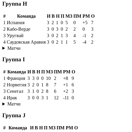
Группа H
#
Команда
И
В
Н
П
МЗ
ПМ
РМ
О
1
Испания
3
2
1
0
5
0
+5
7
2
Кабо-Верде
3
0
3
0
2
2
0
3
3
Уругвай
3
0
2
1
3
4
-1
2
4
Саудовская Аравия
3
0
2
1
1
5
-4
2
Матчи
Группа I
#
Команда
И
В
Н
П
МЗ
ПМ
РМ
О
1
Франция
3
3
0
0
10
2
+8
9
2
Норвегия
3
2
0
1
8
7
+1
6
3
Сенегал
3
1
0
2
8
6
+2
3
4
Ирак
3
0
0
3
1
12
-11
0
Матчи
Группа J
#
Команда
И
В
Н
П
МЗ
ПМ
РМ
О