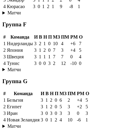
4
Кюрасао
3
0
1
2
1
9
-8
1
Матчи
Группа F
#
Команда
И
В
Н
П
МЗ
ПМ
РМ
О
1
Нидерланды
3
2
1
0
10
4
+6
7
2
Япония
3
1
2
0
7
3
+4
5
3
Швеция
3
1
1
1
7
7
0
4
4
Тунис
3
0
0
3
2
12
-10
0
Матчи
Группа G
#
Команда
И
В
Н
П
МЗ
ПМ
РМ
О
1
Бельгия
3
1
2
0
6
2
+4
5
2
Египет
3
1
2
0
5
3
+2
5
3
Иран
3
0
3
0
3
3
0
3
4
Новая Зеландия
3
0
1
2
4
10
-6
1
Матчи