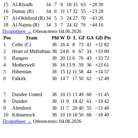
15
Al-Riyadh
34
7
9
18
35
63
−28
30
16
Damac (R)
34
6
11
17
32
55
−23
29
17
Al-Okhdood (R)
34
5
5
24
27
70
−43
20
18
Al-Najma (R)
34
3
7
24
32
76
−44
16
Подробнее →
Обновлено: 04.06.2026
Pos
Team
Pld
W
D
L
GF
GA
GD
Pts
1
Celtic (C)
38
26
4
8
73
41
+32
82
2
Heart of Midlothian
38
24
8
6
67
34
+33
80
3
Rangers
38
20
12
6
76
43
+33
72
4
Motherwell
38
16
13
9
59
36
+23
61
5
Hibernian
38
15
12
11
58
44
+14
57
6
Falkirk
38
14
7
17
50
62
−12
49
7
Dundee United
38
10
15
13
49
60
−11
45
8
Dundee
38
11
9
18
42
61
−19
42
9
Aberdeen
38
11
7
20
40
55
−15
40
10
Kilmarnock
38
10
10
18
50
68
−18
40
Подробнее →
Обновлено: 04.06.2026