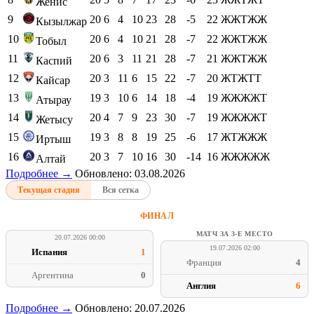
Женис
9
20
6
4
10
23
28
-5
22
ЖЖТЖЖ
Кызылжар
10
20
6
4
10
21
28
-7
22
ЖЖТЖЖ
Тобыл
11
20
6
3
11
21
28
-7
21
ЖЖТЖЖ
Каспий
12
20
3
11
6
15
22
-7
20
ЖТЖТТ
Кайсар
13
19
3
10
6
14
18
-4
19
ЖЖЖЖТ
Атырау
14
20
4
7
9
23
30
-7
19
ЖЖЖЖТ
Жетысу
15
19
3
8
8
19
25
-6
17
ЖТЖЖЖ
Иртыш
16
20
3
7
10
16
30
-14
16
ЖЖЖЖЖ
Алтай
Подробнее →
Обновлено: 03.08.2026
Текущая стадия
Вся сетка
ФИНАЛ
МАТЧ ЗА 3-Е МЕСТО
20.07.2026 00:00
19.07.2026 02:00
Испания
1
Франция
4
Аргентина
0
Англия
6
Подробнее →
Обновлено: 20.07.2026