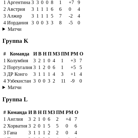
1
Аргентина
3
3
0
0
8
1
+7
9
2
Австрия
3
1
1
1
6
6
0
4
3
Алжир
3
1
1
1
5
7
-2
4
4
Иордания
3
0
0
3
3
8
-5
0
Матчи
Группа K
#
Команда
И
В
Н
П
МЗ
ПМ
РМ
О
1
Колумбия
3
2
1
0
4
1
+3
7
2
Португалия
3
1
2
0
6
1
+5
5
3
ДР Конго
3
1
1
1
4
3
+1
4
4
Узбекистан
3
0
0
3
2
11
-9
0
Матчи
Группа L
#
Команда
И
В
Н
П
МЗ
ПМ
РМ
О
1
Англия
3
2
1
0
6
2
+4
7
2
Хорватия
3
2
0
1
5
5
0
6
3
Гана
3
1
1
1
2
2
0
4