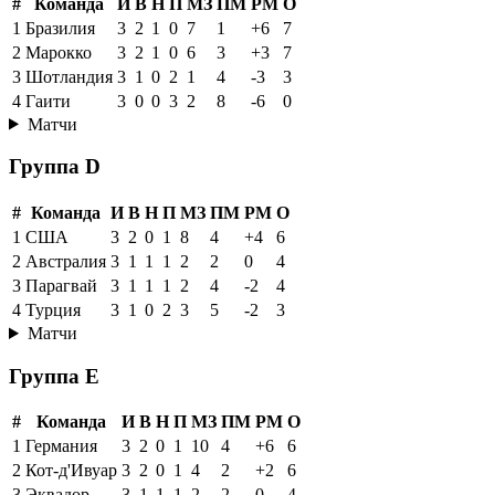
#
Команда
И
В
Н
П
МЗ
ПМ
РМ
О
1
Бразилия
3
2
1
0
7
1
+6
7
2
Марокко
3
2
1
0
6
3
+3
7
3
Шотландия
3
1
0
2
1
4
-3
3
4
Гаити
3
0
0
3
2
8
-6
0
Матчи
Группа D
#
Команда
И
В
Н
П
МЗ
ПМ
РМ
О
1
США
3
2
0
1
8
4
+4
6
2
Австралия
3
1
1
1
2
2
0
4
3
Парагвай
3
1
1
1
2
4
-2
4
4
Турция
3
1
0
2
3
5
-2
3
Матчи
Группа E
#
Команда
И
В
Н
П
МЗ
ПМ
РМ
О
1
Германия
3
2
0
1
10
4
+6
6
2
Кот-д'Ивуар
3
2
0
1
4
2
+2
6
3
Эквадор
3
1
1
1
2
2
0
4