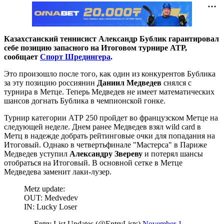
Казахстанский теннисист Александр Бублик гарантировал
себе позицию запасного на Итоговом турнире АТР,
сообщает
Спорт Шредингера
.
Это произошло после того, как один из конкурентов Бублика
за эту позицию россиянин
Даниил Медведев
снялся с
турнира в Метце. Теперь Медведев не имеет математических
шансов догнать Бублика в чемпионской гонке.
Турнир категории АТР 250 пройдет во французском Метце на
следующей неделе. Днем ранее Медведев взял wild card в
Метц в надежде добрать рейтинговые очки для попадания на
Итоговый. Однако в четвертьфинале "Мастерса" в Париже
Медведев уступил
Александру Звереву
и потерял шансы
отобраться на Итоговый. В основной сетке в Метце
Медведева заменит лаки-лузер.
Metz update:
OUT: Medvedev
IN: Lucky Loser
— Entry List Updates (@EntryLists)
November 1,