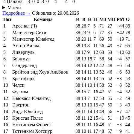
4
Панама
3
0
0
3
0
4
-4
0
Матчи
Подробнее →
Обновлено: 29.06.2026
Поз
Команда
И
В
Н
П
МЗ
МП
РМ
О
1
Арсенал (Ч)
38
26
7
5
71
27
+44
85
2
Манчестер Сити
38
23
9
6
77
35
+42
78
3
Манчестер Юнайтед
38
20
11
7
69
50
+19
71
4
Астон Вилла
38
19
8
11
56
49
+7
65
5
Ливерпуль
38
17
9
12
63
53
+10
60
6
Борнмут
38
13
18
7
58
54
+4
57
7
Сандерленд
38
14
12
12
42
48
−6
54
8
Брайтон энд Хоув Альбион
38
14
11
13
52
46
+6
53
9
Брентфорд
38
14
11
13
55
52
+3
53
10
Челси
38
14
10
14
58
52
+6
52
11
Фулхэм
38
15
7
16
47
51
−4
52
12
Ньюкасл Юнайтед
38
14
7
17
53
55
−2
49
13
Эвертон
38
13
10
15
47
50
−3
49
14
Лидс Юнайтед
38
11
14
13
49
56
−7
47
15
Кристал Пэлас
38
11
12
15
41
51
−10
45
16
Ноттингем Форест
38
11
11
16
48
51
−3
44
17
Тоттенхэм Хотспур
38
10
11
17
48
57
−9
41