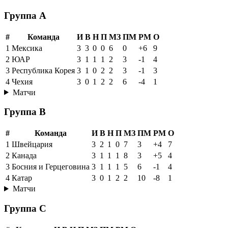
Группа A
#
Команда
И
В
Н
П
МЗ
ПМ
РМ
О
1
Мексика
3
3
0
0
6
0
+6
9
2
ЮАР
3
1
1
1
2
3
-1
4
3
Республика Корея
3
1
0
2
2
3
-1
3
4
Чехия
3
0
1
2
2
6
-4
1
Матчи
Группа B
#
Команда
И
В
Н
П
МЗ
ПМ
РМ
О
1
Швейцария
3
2
1
0
7
3
+4
7
2
Канада
3
1
1
1
8
3
+5
4
3
Босния и Герцеговина
3
1
1
1
5
6
-1
4
4
Катар
3
0
1
2
2
10
-8
1
Матчи
Группа C