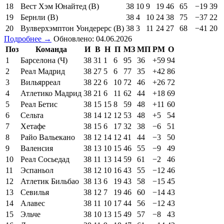
18
Вест Хэм Юнайтед (В)
38
10
9
19
46
65
−19
39
19
Бернли (В)
38
4
10
24
38
75
−37
22
20
Вулверхэмптон Уондерерс (В)
38
3
11
24
27
68
−41
20
Подробнее →
Обновлено: 04.06.2026
Поз
Команда
И
В
Н
П
МЗ
МП
РМ
О
1
Барселона (Ч)
38
31
1
6
95
36
+59
94
2
Реал Мадрид
38
27
5
6
77
35
+42
86
3
Вильярреал
38
22
6
10
72
46
+26
72
4
Атлетико Мадрид
38
21
6
11
62
44
+18
69
5
Реал Бетис
38
15
15
8
59
48
+11
60
6
Сельта
38
14
12
12
53
48
+5
54
7
Хетафе
38
15
6
17
32
38
−6
51
8
Райо Вальекано
38
12
14
12
41
44
−3
50
9
Валенсия
38
13
10
15
46
55
−9
49
10
Реал Сосьедад
38
11
13
14
59
61
−2
46
11
Эспаньол
38
12
10
16
43
55
−12
46
12
Атлетик Бильбао
38
13
6
19
43
58
−15
45
13
Севилья
38
12
7
19
46
60
−14
43
14
Алавес
38
11
10
17
44
56
−12
43
15
Эльче
38
10
13
15
49
57
−8
43