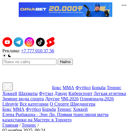
Реклама:
+7 777 010 37 56
Найти
Бокс
ММА
Футбол
Борьба
Теннис
Хоккей
Шахматы
Футзал
Дзюдо
Киберспорт
Легкая атлетика
Зимние виды спорта
Другие
ЧМ-2026
Олимпиада-2026
Lifestyle
Все категории
О Спорте Шредингера
Бокс
ММА
Футбол
Борьба
Теннис
Хоккей
Елена Рыбакина - Энн Ли. Прямая трансляция матча
казахстанки на Мастерс в Торонто
Главная
/
Теннис
/
02 ноября 2025, 00:24