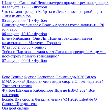
Шанс для Сатпаева? Челси намерен продать трех нападающих
04 августа, 17:03 • Футбол
Что сказали тренеры Кайрата и Левски после первой игры
Лиги чемпионов
05 августа, 09:41 • Футбол
Винисиус удалил все о Реале - Арсенал готов заплатить 120
млн евро
06 августа, 10:18 • Футбол
Елена Рыбакина - Энн Ли. Прямая трансляция матча
казахстанки на Мастерс в Торонто
07 августа, 06:30 • Теннис
Тобол и Партизан начали матч Лиги конференций. А где мне
посмотреть прямую трансляцию?
07 августа, 00:01 • Футбол
Бокс
Теннис
Футзал
Баскетбол
Олимпиада-2026
Видео
ММА
Хоккей
Дзюдо
Зимние виды спорта
Олимпиада-2024
Тяжелая атлетика
Футбол
Шахматы
Киберспорт
Другие
ЕВРО-2024
Все
категории
Борьба
Вне спорта
Легкая атлетика
ЧМ-2026
Lifestyle
О
Спорте Шредингера
Qazsport онлайн