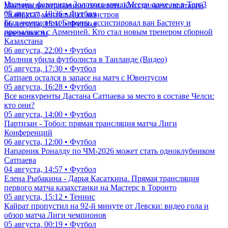
Названы фавориты Золотого мяча. Месси даже не в Топ-3
Мастера по отражению пенальти. Кто сделал из вратарей
05 августа, 10:36 • Футбол
"Кайрата" ментальных монстров
Был чемпионом Европы, ассистировал ван Бастену и
06 августа, 15:12 • Футбол
провалился с Арменией. Кто стал новым тренером сборной
еще новости
Казахстана
06 августа, 22:00 • Футбол
Молния убила футболиста в Таиланде (Видео)
05 августа, 17:30 • Футбол
Сатпаев остался в запасе на матч с Ювентусом
05 августа, 16:28 • Футбол
Все конкуренты Дастана Сатпаева за место в составе Челси:
кто они?
05 августа, 14:00 • Футбол
Партизан - Тобол: прямая трансляция матча Лиги
Конференций
06 августа, 12:00 • Футбол
Напарник Роналду по ЧМ-2026 может стать одноклубником
Сатпаева
04 августа, 14:57 • Футбол
Елена Рыбакина - Дарья Касаткина. Прямая трансляция
первого матча казахстанки на Мастерс в Торонто
05 августа, 15:12 • Теннис
Кайрат пропустил на 92-й минуте от Левски: видео гола и
обзор матча Лиги чемпионов
05 августа, 00:19 • Футбол