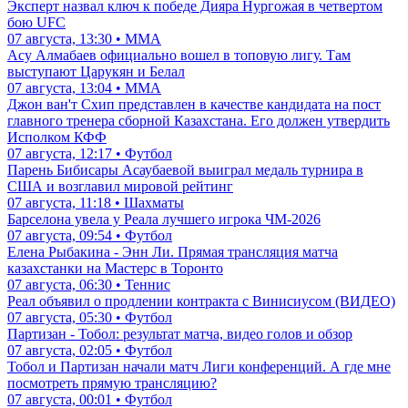
Эксперт назвал ключ к победе Дияра Нургожая в четвертом
бою UFC
07 августа, 13:30 • ММА
Асу Алмабаев официально вошел в топовую лигу. Там
выступают Царукян и Белал
07 августа, 13:04 • ММА
Джон ван'т Схип представлен в качестве кандидата на пост
главного тренера сборной Казахстана. Его должен утвердить
Исполком КФФ
07 августа, 12:17 • Футбол
Парень Бибисары Асаубаевой выиграл медаль турнира в
США и возглавил мировой рейтинг
07 августа, 11:18 • Шахматы
Барселона увела у Реала лучшего игрока ЧМ-2026
07 августа, 09:54 • Футбол
Елена Рыбакина - Энн Ли. Прямая трансляция матча
казахстанки на Мастерс в Торонто
07 августа, 06:30 • Теннис
Реал объявил о продлении контракта с Винисиусом (ВИДЕО)
07 августа, 05:30 • Футбол
Партизан - Тобол: результат матча, видео голов и обзор
07 августа, 02:05 • Футбол
Тобол и Партизан начали матч Лиги конференций. А где мне
посмотреть прямую трансляцию?
07 августа, 00:01 • Футбол