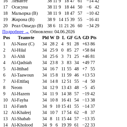
16
Леванте
38
11
9
18
47
61
−14
42
17
Осасуна
38
11
9
18
44
50
−6
42
18
Мальорка (В)
38
11
9
18
47
57
−10
42
19
Жирона (В)
38
9
14
15
39
55
−16
41
20
Реал Овьедо (В)
38
6
11
21
26
60
−34
29
Подробнее →
Обновлено: 04.06.2026
Pos
Teamvte
Pld
W
D
L
GF
GA
GD
Pts
1
Al-Nassr (C)
34
28
2
4
91
28
+63
86
2
Al-Hilal
34
25
9
0
85
27
+58
84
3
Al-Ahli
34
25
6
3
71
25
+46
81
4
Al-Qadsiah
34
23
8
3
83
34
+49
77
5
Al-Ittihad
34
16
7
11
55
48
+7
55
6
Al-Taawoun
34
15
8
11
59
46
+13
53
7
Al-Ettifaq
34
14
8
12
51
55
−4
50
8
Neom
34
12
9
13
43
48
−5
45
9
Al-Hazem
34
11
9
14
38
57
−19
42
10
Al-Fayha
34
10
8
16
41
54
−13
38
11
Al-Fateh
34
9
10
15
41
55
−14
37
12
Al-Khaleej
34
10
7
17
54
62
−8
37
13
Al-Shabab
34
8
11
15
44
57
−13
35
14
Al-Kholood
34
9
6
19
39
61
−22
33