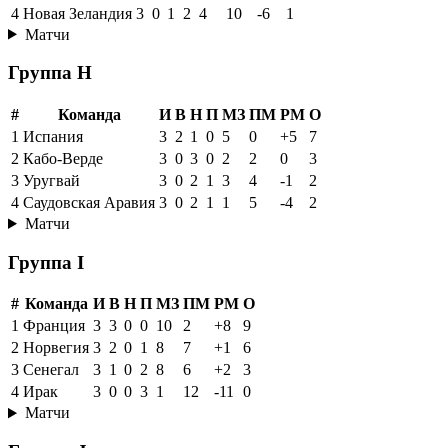
4
Новая Зеландия
3
0
1
2
4
10
-6
1
Матчи
Группа H
#
Команда
И
В
Н
П
МЗ
ПМ
РМ
О
1
Испания
3
2
1
0
5
0
+5
7
2
Кабо-Верде
3
0
3
0
2
2
0
3
3
Уругвай
3
0
2
1
3
4
-1
2
4
Саудовская Аравия
3
0
2
1
1
5
-4
2
Матчи
Группа I
#
Команда
И
В
Н
П
МЗ
ПМ
РМ
О
1
Франция
3
3
0
0
10
2
+8
9
2
Норвегия
3
2
0
1
8
7
+1
6
3
Сенегал
3
1
0
2
8
6
+2
3
4
Ирак
3
0
0
3
1
12
-11
0
Матчи