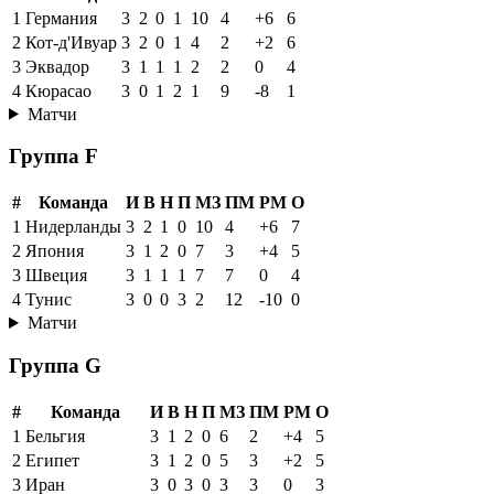
1
Германия
3
2
0
1
10
4
+6
6
2
Кот-д'Ивуар
3
2
0
1
4
2
+2
6
3
Эквадор
3
1
1
1
2
2
0
4
4
Кюрасао
3
0
1
2
1
9
-8
1
Матчи
Группа F
#
Команда
И
В
Н
П
МЗ
ПМ
РМ
О
1
Нидерланды
3
2
1
0
10
4
+6
7
2
Япония
3
1
2
0
7
3
+4
5
3
Швеция
3
1
1
1
7
7
0
4
4
Тунис
3
0
0
3
2
12
-10
0
Матчи
Группа G
#
Команда
И
В
Н
П
МЗ
ПМ
РМ
О
1
Бельгия
3
1
2
0
6
2
+4
5
2
Египет
3
1
2
0
5
3
+2
5
3
Иран
3
0
3
0
3
3
0
3