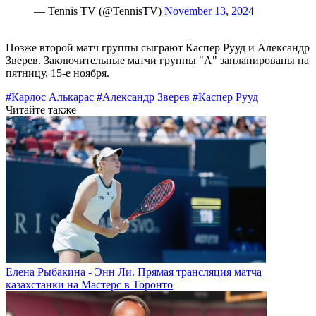
— Tennis TV (@TennisTV)
November 13, 2024
Позже второй матч группы сыграют Каспер Рууд и Александр
Зверев. Заключительные матчи группы "А" запланированы на
пятницу, 15-е ноября.
#Карлос Алькарас
#Александр Зверев
#Каспер Рууд
Читайте также
Елена Рыбакина - Энн Ли. Прямая трансляция матча
казахстанки на Мастерс в Торонто