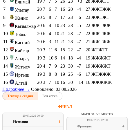
6
19
7
7
5
26
23
+3
28
ЖЖЖТТ
Елимай
7
20
7
6
7
16
20
-4
27
ЖЖТЖЖ
Улытау
8
20
5
8
7
17
23
-6
23
ЖЖТЖТ
Женис
9
20
6
4
10
23
28
-5
22
ЖЖТЖЖ
Кызылжар
10
20
6
4
10
21
28
-7
22
ЖЖТЖЖ
Тобыл
11
20
6
3
11
21
28
-7
21
ЖЖТЖЖ
Каспий
12
20
3
11
6
15
22
-7
20
ЖТЖТТ
Кайсар
13
19
3
10
6
14
18
-4
19
ЖЖЖЖТ
Атырау
14
20
4
7
9
23
30
-7
19
ЖЖЖЖТ
Жетысу
15
19
3
8
8
19
25
-6
17
ЖТЖЖЖ
Иртыш
16
20
3
7
10
16
30
-14
16
ЖЖЖЖЖ
Алтай
Подробнее →
Обновлено: 03.08.2026
Текущая стадия
Вся сетка
ФИНАЛ
МАТЧ ЗА 3-Е МЕСТО
20.07.2026 00:00
19.07.2026 02:00
Испания
1
Франция
4