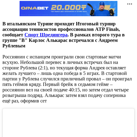
В итальянском Турине проходит Итоговый турнир
ассоциации теннисистов профессионалов АТР
Finals,
сообщает
Спорт Шредингера
. В рамках второго тура в
группе "B" Карлос Алькарас встречался с Андреем
Рублевым
Россиянин с испанцем проиграли свои стартовые матчи
всухую. Небольшой перевес в личных встречах был на
стороне Рублева (2:1), но текущая форма Андрея оставляет
желать лучшего – лишь одна победа в 5 играх. В стартовой
партии у Рублева случился приличный провал – он проиграл
пять геймов кряду. Первый брейк в седьмом гейме –
россиянин вел на своей подаче 40:15, но затем отдал четыре
розыгрыша подряд. Алькарас затем взял подачу соперника
ещё раз, оформив сет