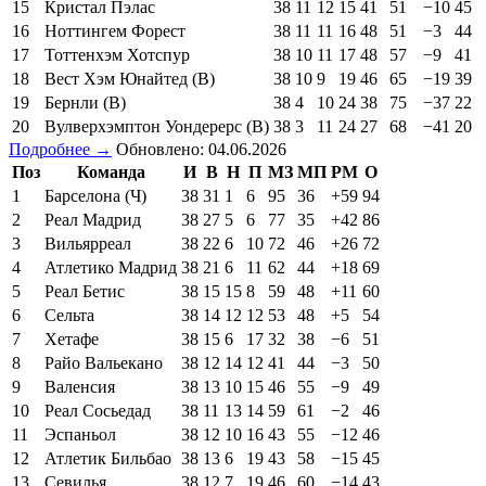
15
Кристал Пэлас
38
11
12
15
41
51
−10
45
16
Ноттингем Форест
38
11
11
16
48
51
−3
44
17
Тоттенхэм Хотспур
38
10
11
17
48
57
−9
41
18
Вест Хэм Юнайтед (В)
38
10
9
19
46
65
−19
39
19
Бернли (В)
38
4
10
24
38
75
−37
22
20
Вулверхэмптон Уондерерс (В)
38
3
11
24
27
68
−41
20
Подробнее →
Обновлено: 04.06.2026
Поз
Команда
И
В
Н
П
МЗ
МП
РМ
О
1
Барселона (Ч)
38
31
1
6
95
36
+59
94
2
Реал Мадрид
38
27
5
6
77
35
+42
86
3
Вильярреал
38
22
6
10
72
46
+26
72
4
Атлетико Мадрид
38
21
6
11
62
44
+18
69
5
Реал Бетис
38
15
15
8
59
48
+11
60
6
Сельта
38
14
12
12
53
48
+5
54
7
Хетафе
38
15
6
17
32
38
−6
51
8
Райо Вальекано
38
12
14
12
41
44
−3
50
9
Валенсия
38
13
10
15
46
55
−9
49
10
Реал Сосьедад
38
11
13
14
59
61
−2
46
11
Эспаньол
38
12
10
16
43
55
−12
46
12
Атлетик Бильбао
38
13
6
19
43
58
−15
45
13
Севилья
38
12
7
19
46
60
−14
43