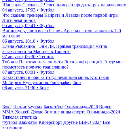
Шанс для Сатпаева? Челси намерен продать трех нападающих
04 августа, 17:03 • Футбол
Что сказали тренеры Кайрата и Левски после первой игры
Лиги чемпионов
05 августа, 09:41 • Футбол
Винисиус удалил все о Реале - Арсенал готов заплатить 120
млн евро
06 августа, 10:18 • Футбол
Елена Рыбакина - Энн Ли. Прямая трансляция матча
казахстанки на Мастерс в Торонто
07 августа, 06:30 • Теннис
Тобол и Партизан начали матч Лиги конференций. А где мне
посмотреть прямую трансляцию?
07 августа, 00:01 • Футбол
Казахстанец в бою за титул чемпиона мира. Кто такой
Мейирим Нурсултанов: биография, бои
06 августа, 21:30 • Бокс
Бокс
Теннис
Футзал
Баскетбол
Олимпиада-2026
Видео
ММА
Хоккей
Дзюдо
Зимние виды спорта
Олимпиада-2024
Тяжелая атлетика
Футбол
Шахматы
Киберспорт
Другие
ЕВРО-2024
Все
категории