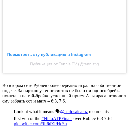
Посмотреть эту публикацию в Instagram
Публикация от Tennis TV (@tennistv)
Во втором сете Рублев более бережно играл на собственной
подаче. За партию у теннисистов не было ни одного брейк-
поинта, а на тай-брейке успешный прием Алькараса позволил
ему забрать сет и матч – 6:3, 7:6.
Look at what it means 🗣️
@carlosalcaraz
records his
first win of the
#NittoATPFinals
over Rublev 6-3 7-6!
pic.twitter.com/9P6dZPHc5h