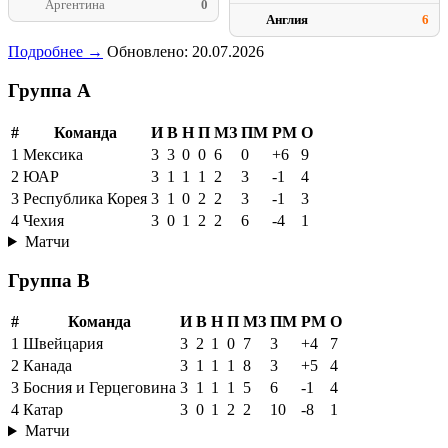
Аргентина
0
Англия
6
Подробнее →
Обновлено: 20.07.2026
Группа A
#
Команда
И
В
Н
П
МЗ
ПМ
РМ
О
1
Мексика
3
3
0
0
6
0
+6
9
2
ЮАР
3
1
1
1
2
3
-1
4
3
Республика Корея
3
1
0
2
2
3
-1
3
4
Чехия
3
0
1
2
2
6
-4
1
Матчи
Группа B
#
Команда
И
В
Н
П
МЗ
ПМ
РМ
О
1
Швейцария
3
2
1
0
7
3
+4
7
2
Канада
3
1
1
1
8
3
+5
4
3
Босния и Герцеговина
3
1
1
1
5
6
-1
4
4
Катар
3
0
1
2
2
10
-8
1
Матчи