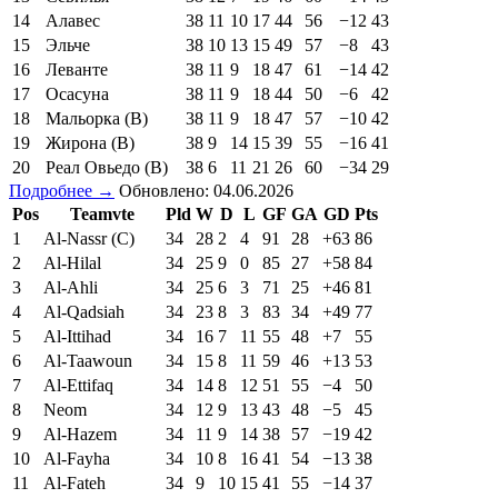
14
Алавес
38
11
10
17
44
56
−12
43
15
Эльче
38
10
13
15
49
57
−8
43
16
Леванте
38
11
9
18
47
61
−14
42
17
Осасуна
38
11
9
18
44
50
−6
42
18
Мальорка (В)
38
11
9
18
47
57
−10
42
19
Жирона (В)
38
9
14
15
39
55
−16
41
20
Реал Овьедо (В)
38
6
11
21
26
60
−34
29
Подробнее →
Обновлено: 04.06.2026
Pos
Teamvte
Pld
W
D
L
GF
GA
GD
Pts
1
Al-Nassr (C)
34
28
2
4
91
28
+63
86
2
Al-Hilal
34
25
9
0
85
27
+58
84
3
Al-Ahli
34
25
6
3
71
25
+46
81
4
Al-Qadsiah
34
23
8
3
83
34
+49
77
5
Al-Ittihad
34
16
7
11
55
48
+7
55
6
Al-Taawoun
34
15
8
11
59
46
+13
53
7
Al-Ettifaq
34
14
8
12
51
55
−4
50
8
Neom
34
12
9
13
43
48
−5
45
9
Al-Hazem
34
11
9
14
38
57
−19
42
10
Al-Fayha
34
10
8
16
41
54
−13
38
11
Al-Fateh
34
9
10
15
41
55
−14
37