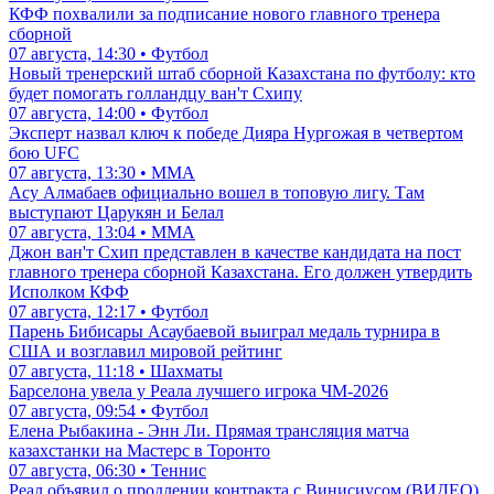
КФФ похвалили за подписание нового главного тренера
сборной
07 августа, 14:30 • Футбол
Новый тренерский штаб сборной Казахстана по футболу: кто
будет помогать голландцу ван'т Схипу
07 августа, 14:00 • Футбол
Эксперт назвал ключ к победе Дияра Нургожая в четвертом
бою UFC
07 августа, 13:30 • ММА
Асу Алмабаев официально вошел в топовую лигу. Там
выступают Царукян и Белал
07 августа, 13:04 • ММА
Джон ван'т Схип представлен в качестве кандидата на пост
главного тренера сборной Казахстана. Его должен утвердить
Исполком КФФ
07 августа, 12:17 • Футбол
Парень Бибисары Асаубаевой выиграл медаль турнира в
США и возглавил мировой рейтинг
07 августа, 11:18 • Шахматы
Барселона увела у Реала лучшего игрока ЧМ-2026
07 августа, 09:54 • Футбол
Елена Рыбакина - Энн Ли. Прямая трансляция матча
казахстанки на Мастерс в Торонто
07 августа, 06:30 • Теннис
Реал объявил о продлении контракта с Винисиусом (ВИДЕО)