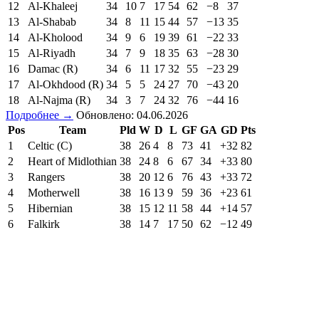
12
Al-Khaleej
34
10
7
17
54
62
−8
37
13
Al-Shabab
34
8
11
15
44
57
−13
35
14
Al-Kholood
34
9
6
19
39
61
−22
33
15
Al-Riyadh
34
7
9
18
35
63
−28
30
16
Damac (R)
34
6
11
17
32
55
−23
29
17
Al-Okhdood (R)
34
5
5
24
27
70
−43
20
18
Al-Najma (R)
34
3
7
24
32
76
−44
16
Подробнее →
Обновлено: 04.06.2026
Pos
Team
Pld
W
D
L
GF
GA
GD
Pts
1
Celtic (C)
38
26
4
8
73
41
+32
82
2
Heart of Midlothian
38
24
8
6
67
34
+33
80
3
Rangers
38
20
12
6
76
43
+33
72
4
Motherwell
38
16
13
9
59
36
+23
61
5
Hibernian
38
15
12
11
58
44
+14
57
6
Falkirk
38
14
7
17
50
62
−12
49
7
Dundee United
38
10
15
13
49
60
−11
45
8
Dundee
38
11
9
18
42
61
−19
42
9
Aberdeen
38
11
7
20
40
55
−15
40
10
Kilmarnock
38
10
10
18
50
68
−18
40