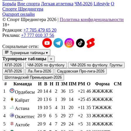
Борьба
Вне спорта
Легкая атлетика
ЧМ-2026
Lifestyle
О
Спорте Шредингера
Qazsport онлайн
© Cпорт Шредингера 2026
|
Политика конфиденциальности
18+
Редакция:
+7 705 479 65 20
Реклама:
+7 777 010 37 56
Социальные сети:
Турнирные таблицы
▾
Турнирные таблицы
×
КПЛ-2026
ЧМ-2026 по футболу
ЧМ-2026 по футболу. Группы
АПЛ-2026
Ла Лига-2026
Саудовская Про-лига-2026
Шотландский Премьершип-2026
#
Команда
И
В
Н
П
ЗМ
ПМ
РМ
О
Форма
СМ
1
20
14
4
2
36
15
+21
46
ЖЖЖЖЖ
Ордабасы
2
20
13
6
1
39
14
+25
45
ЖЖЖЖЖ
Кайрат
3
19
10
5
4
31
20
+11
35
ТЖЖЖЖ
Астана
4
20
9
6
5
29
27
+2
33
ЖЖЖЖЖ
Окжетпес
5
20
9
4
7
29
24
+5
31
ЖЖЖЖЖ
Актобе