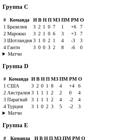
Группа C
#
Команда
И
В
Н
П
МЗ
ПМ
РМ
О
1
Бразилия
3
2
1
0
7
1
+6
7
2
Марокко
3
2
1
0
6
3
+3
7
3
Шотландия
3
1
0
2
1
4
-3
3
4
Гаити
3
0
0
3
2
8
-6
0
Матчи
Группа D
#
Команда
И
В
Н
П
МЗ
ПМ
РМ
О
1
США
3
2
0
1
8
4
+4
6
2
Австралия
3
1
1
1
2
2
0
4
3
Парагвай
3
1
1
1
2
4
-2
4
4
Турция
3
1
0
2
3
5
-2
3
Матчи
Группа E
#
Команда
И
В
Н
П
МЗ
ПМ
РМ
О