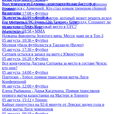
Был чемпионом Европы, ассистировал ван Бастену и
Реал близок к продлению контракта Винисиуса - Фабрицио
провалился с Арменией. Кто стал новым тренером сборной
Романо
Казахстана
06 августа, 17:08 • Футбол
06 августа, 22:00 • Футбол
Эксперт назвал главный фактор, который может решить исход
Где смотреть UFC Vegas 120: Гамрот - Салкиллд. Сохранит ли
боя Мейирима Нурсултанова за титул WBC
казахстанец Дияр Нургожай место в UFC?
06 августа, 15:52 • Бокс
04 августа, 18:58 • ММА
еще новости
Названы фавориты Золотого мяча. Месси даже не в Топ-3
05 августа, 10:36 • Футбол
Молния убила футболиста в Таиланде (Видео)
05 августа, 17:30 • Футбол
Сатпаев остался в запасе на матч с Ювентусом
05 августа, 16:28 • Футбол
Все конкуренты Дастана Сатпаева за место в составе Челси:
кто они?
05 августа, 14:00 • Футбол
Партизан - Тобол: прямая трансляция матча Лиги
Конференций
06 августа, 12:00 • Футбол
Елена Рыбакина - Дарья Касаткина. Прямая трансляция
первого матча казахстанки на Мастерс в Торонто
05 августа, 15:12 • Теннис
Кайрат пропустил на 92-й минуте от Левски: видео гола и
обзор матча Лиги чемпионов
05 августа, 00:19 • Футбол