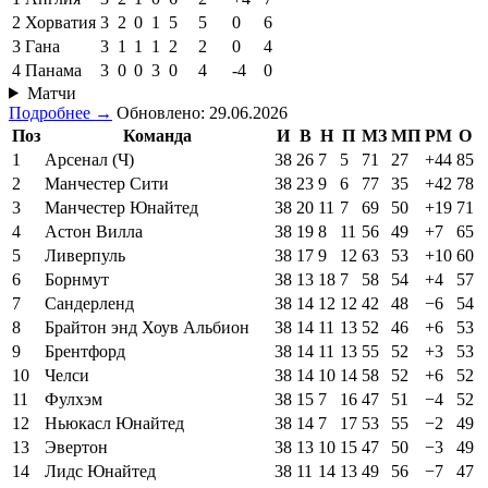
2
Хорватия
3
2
0
1
5
5
0
6
3
Гана
3
1
1
1
2
2
0
4
4
Панама
3
0
0
3
0
4
-4
0
Матчи
Подробнее →
Обновлено: 29.06.2026
Поз
Команда
И
В
Н
П
МЗ
МП
РМ
О
1
Арсенал (Ч)
38
26
7
5
71
27
+44
85
2
Манчестер Сити
38
23
9
6
77
35
+42
78
3
Манчестер Юнайтед
38
20
11
7
69
50
+19
71
4
Астон Вилла
38
19
8
11
56
49
+7
65
5
Ливерпуль
38
17
9
12
63
53
+10
60
6
Борнмут
38
13
18
7
58
54
+4
57
7
Сандерленд
38
14
12
12
42
48
−6
54
8
Брайтон энд Хоув Альбион
38
14
11
13
52
46
+6
53
9
Брентфорд
38
14
11
13
55
52
+3
53
10
Челси
38
14
10
14
58
52
+6
52
11
Фулхэм
38
15
7
16
47
51
−4
52
12
Ньюкасл Юнайтед
38
14
7
17
53
55
−2
49
13
Эвертон
38
13
10
15
47
50
−3
49
14
Лидс Юнайтед
38
11
14
13
49
56
−7
47