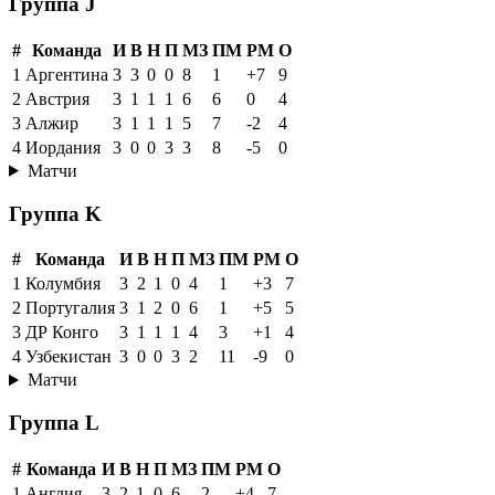
Группа J
#
Команда
И
В
Н
П
МЗ
ПМ
РМ
О
1
Аргентина
3
3
0
0
8
1
+7
9
2
Австрия
3
1
1
1
6
6
0
4
3
Алжир
3
1
1
1
5
7
-2
4
4
Иордания
3
0
0
3
3
8
-5
0
Матчи
Группа K
#
Команда
И
В
Н
П
МЗ
ПМ
РМ
О
1
Колумбия
3
2
1
0
4
1
+3
7
2
Португалия
3
1
2
0
6
1
+5
5
3
ДР Конго
3
1
1
1
4
3
+1
4
4
Узбекистан
3
0
0
3
2
11
-9
0
Матчи
Группа L
#
Команда
И
В
Н
П
МЗ
ПМ
РМ
О
1
Англия
3
2
1
0
6
2
+4
7