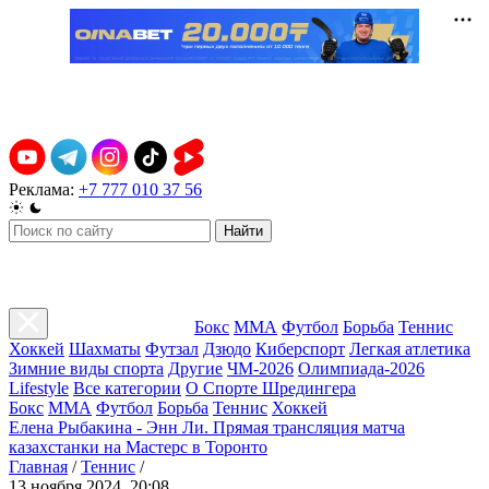
Реклама:
+7 777 010 37 56
Найти
Бокс
ММА
Футбол
Борьба
Теннис
Хоккей
Шахматы
Футзал
Дзюдо
Киберспорт
Легкая атлетика
Зимние виды спорта
Другие
ЧМ-2026
Олимпиада-2026
Lifestyle
Все категории
О Спорте Шредингера
Бокс
ММА
Футбол
Борьба
Теннис
Хоккей
Елена Рыбакина - Энн Ли. Прямая трансляция матча
казахстанки на Мастерс в Торонто
Главная
/
Теннис
/
13 ноября 2024, 20:08