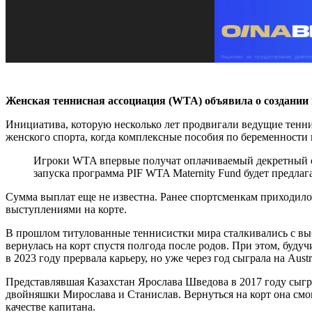
Женская теннисная ассоциация (WTA) объявила о создании
Инициатива, которую несколько лет продвигали ведущие теннис
женского спорта, когда комплексные пособия по беременности
Игроки WTA впервые получат оплачиваемый декретный отп
запуска программа PIF WTA Maternity Fund будет предлаг
Сумма выплат еще не известна. Ранее спортсменкам приходилос
выступлениями на корте.
В прошлом титулованные теннисистки мира сталкивались с выбо
вернулась на корт спустя полгода после родов. При этом, буду
в 2023 году прервала карьеру, но уже через год сыграла на Austr
Представлявшая Казахстан Ярослава Шведова в 2017 году сыграл
двойняшки Мирослава и Станислав. Вернуться на корт она смогл
качестве капитана.