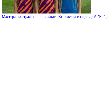
Мастера по отражению пенальти. Кто сделал из вратарей "Кай