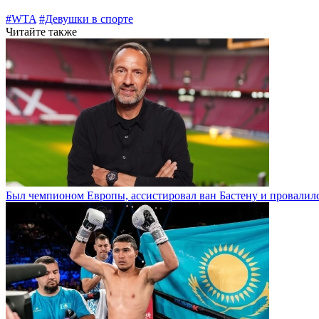
#WTA
#Девушки в спорте
Читайте также
Был чемпионом Европы, ассистировал ван Бастену и провалилс