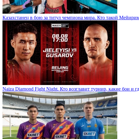
Казахстанец в бою за титул чемпиона мира. Кто такой Мейири
Naiza Diamond Fight Night. Кто возглавит турнир, какие бои и г