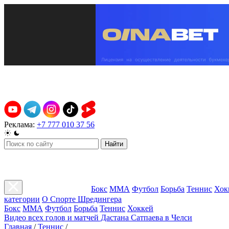
Реклама:
+7 777 010 37 56
Найти
Бокс
ММА
Футбол
Борьба
Теннис
Хок
категории
О Спорте Шредингера
Бокс
ММА
Футбол
Борьба
Теннис
Хоккей
Видео всех голов и матчей Дастана Сатпаева в Челси
Главная
/
Теннис
/