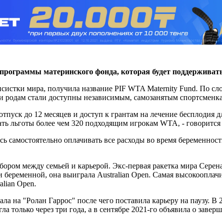
 программы материнского фонда, которая будет поддерживат
истки мира, получила название PIF WTA Maternity Fund. По сло
 и родам стали доступны независимым, самозанятым спортсменк
уск до 12 месяцев и доступ к грантам на лечение бесплодия для
ать льготы более чем 320 подходящим игрокам WTA, - говорится
ь самостоятельно оплачивать все расходы во время беременност
ром между семьей и карьерой. Экс-первая ракетка мира Серена 
чи беременной, она выиграла Australian Open. Самая высокоопла
alian Open.
а на "Ролан Гаррос" после чего поставила карьеру на паузу. В 
а только через три года, а в сентябре 2021-го объявила о заверш