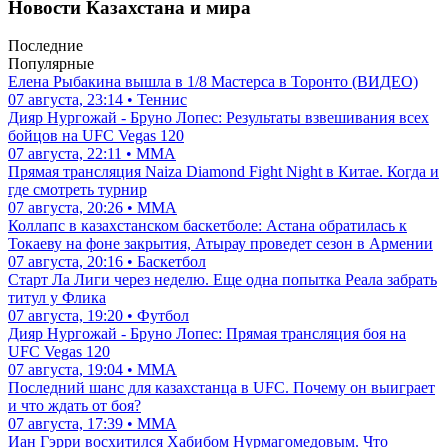
Новости Казахстана и мира
Последние
Популярные
Елена Рыбакина вышла в 1/8 Мастерса в Торонто (ВИДЕО)
07 августа, 23:14 • Теннис
Дияр Нургожай - Бруно Лопес: Результаты взвешивания всех
бойцов на UFC Vegas 120
07 августа, 22:11 • ММА
Прямая трансляция Naiza Diamond Fight Night в Китае. Когда и
где смотреть турнир
07 августа, 20:26 • ММА
Коллапс в казахстанском баскетболе: Астана обратилась к
Токаеву на фоне закрытия, Атырау проведет сезон в Армении
07 августа, 20:16 • Баскетбол
Старт Ла Лиги через неделю. Еще одна попытка Реала забрать
титул у Флика
07 августа, 19:20 • Футбол
Дияр Нургожай - Бруно Лопес: Прямая трансляция боя на
UFC Vegas 120
07 августа, 19:04 • ММА
Последний шанс для казахстанца в UFC. Почему он выиграет
и что ждать от боя?
07 августа, 17:39 • ММА
Иан Гэрри восхитился Хабибом Нурмагомедовым. Что