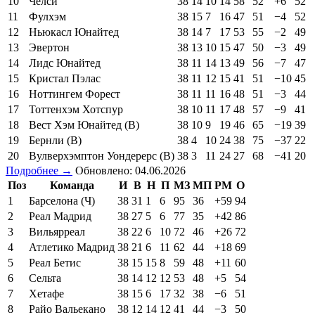
10
Челси
38
14
10
14
58
52
+6
52
11
Фулхэм
38
15
7
16
47
51
−4
52
12
Ньюкасл Юнайтед
38
14
7
17
53
55
−2
49
13
Эвертон
38
13
10
15
47
50
−3
49
14
Лидс Юнайтед
38
11
14
13
49
56
−7
47
15
Кристал Пэлас
38
11
12
15
41
51
−10
45
16
Ноттингем Форест
38
11
11
16
48
51
−3
44
17
Тоттенхэм Хотспур
38
10
11
17
48
57
−9
41
18
Вест Хэм Юнайтед (В)
38
10
9
19
46
65
−19
39
19
Бернли (В)
38
4
10
24
38
75
−37
22
20
Вулверхэмптон Уондерерс (В)
38
3
11
24
27
68
−41
20
Подробнее →
Обновлено: 04.06.2026
Поз
Команда
И
В
Н
П
МЗ
МП
РМ
О
1
Барселона (Ч)
38
31
1
6
95
36
+59
94
2
Реал Мадрид
38
27
5
6
77
35
+42
86
3
Вильярреал
38
22
6
10
72
46
+26
72
4
Атлетико Мадрид
38
21
6
11
62
44
+18
69
5
Реал Бетис
38
15
15
8
59
48
+11
60
6
Сельта
38
14
12
12
53
48
+5
54
7
Хетафе
38
15
6
17
32
38
−6
51
8
Райо Вальекано
38
12
14
12
41
44
−3
50