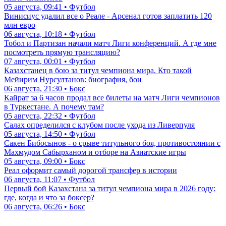
05 августа, 09:41 • Футбол
Винисиус удалил все о Реале - Арсенал готов заплатить 120
млн евро
06 августа, 10:18 • Футбол
Тобол и Партизан начали матч Лиги конференций. А где мне
посмотреть прямую трансляцию?
07 августа, 00:01 • Футбол
Казахстанец в бою за титул чемпиона мира. Кто такой
Мейирим Нурсултанов: биография, бои
06 августа, 21:30 • Бокс
Кайрат за 6 часов продал все билеты на матч Лиги чемпионов
в Туркестане. А почему там?
05 августа, 22:32 • Футбол
Салах определился с клубом после ухода из Ливерпуля
05 августа, 14:50 • Футбол
Сакен Бибосынов - о срыве титульного боя, противостоянии с
Махмудом Сабырханом и отборе на Азиатские игры
05 августа, 09:00 • Бокс
Реал оформит самый дорогой трансфер в истории
06 августа, 11:07 • Футбол
Первый бой Казахстана за титул чемпиона мира в 2026 году:
где, когда и что за боксер?
06 августа, 06:26 • Бокс