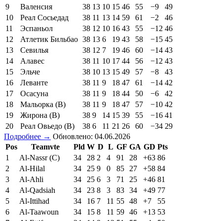
9
Валенсия
38
13
10
15
46
55
−9
49
10
Реал Сосьедад
38
11
13
14
59
61
−2
46
11
Эспаньол
38
12
10
16
43
55
−12
46
12
Атлетик Бильбао
38
13
6
19
43
58
−15
45
13
Севилья
38
12
7
19
46
60
−14
43
14
Алавес
38
11
10
17
44
56
−12
43
15
Эльче
38
10
13
15
49
57
−8
43
16
Леванте
38
11
9
18
47
61
−14
42
17
Осасуна
38
11
9
18
44
50
−6
42
18
Мальорка (В)
38
11
9
18
47
57
−10
42
19
Жирона (В)
38
9
14
15
39
55
−16
41
20
Реал Овьедо (В)
38
6
11
21
26
60
−34
29
Подробнее →
Обновлено: 04.06.2026
Pos
Teamvte
Pld
W
D
L
GF
GA
GD
Pts
1
Al-Nassr (C)
34
28
2
4
91
28
+63
86
2
Al-Hilal
34
25
9
0
85
27
+58
84
3
Al-Ahli
34
25
6
3
71
25
+46
81
4
Al-Qadsiah
34
23
8
3
83
34
+49
77
5
Al-Ittihad
34
16
7
11
55
48
+7
55
6
Al-Taawoun
34
15
8
11
59
46
+13
53