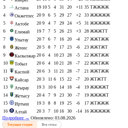
3
19
10
5
4
31
20
+11
35
ТЖЖЖЖ
Астана
4
20
9
6
5
29
27
+2
33
ЖЖЖЖЖ
Окжетпес
5
20
9
4
7
29
24
+5
31
ЖЖЖЖЖ
Актобе
6
19
7
7
5
26
23
+3
28
ЖЖЖТТ
Елимай
7
20
7
6
7
16
20
-4
27
ЖЖТЖЖ
Улытау
8
20
5
8
7
17
23
-6
23
ЖЖТЖТ
Женис
9
20
6
4
10
23
28
-5
22
ЖЖТЖЖ
Кызылжар
10
20
6
4
10
21
28
-7
22
ЖЖТЖЖ
Тобыл
11
20
6
3
11
21
28
-7
21
ЖЖТЖЖ
Каспий
12
20
3
11
6
15
22
-7
20
ЖТЖТТ
Кайсар
13
19
3
10
6
14
18
-4
19
ЖЖЖЖТ
Атырау
14
20
4
7
9
23
30
-7
19
ЖЖЖЖТ
Жетысу
15
19
3
8
8
19
25
-6
17
ЖТЖЖЖ
Иртыш
16
20
3
7
10
16
30
-14
16
ЖЖЖЖЖ
Алтай
Подробнее →
Обновлено: 03.08.2026
Текущая стадия
Вся сетка