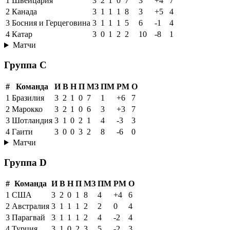
1
Швейцария
3
2
1
0
7
3
+4
7
2
Канада
3
1
1
1
8
3
+5
4
3
Босния и Герцеговина
3
1
1
1
5
6
-1
4
4
Катар
3
0
1
2
2
10
-8
1
Матчи
Группа C
#
Команда
И
В
Н
П
МЗ
ПМ
РМ
О
1
Бразилия
3
2
1
0
7
1
+6
7
2
Марокко
3
2
1
0
6
3
+3
7
3
Шотландия
3
1
0
2
1
4
-3
3
4
Гаити
3
0
0
3
2
8
-6
0
Матчи
Группа D
#
Команда
И
В
Н
П
МЗ
ПМ
РМ
О
1
США
3
2
0
1
8
4
+4
6
2
Австралия
3
1
1
1
2
2
0
4
3
Парагвай
3
1
1
1
2
4
-2
4
4
Турция
3
1
0
2
3
5
-2
3