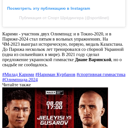
Посмотреть эту публикацию в Instagram
Публикация от Спорт Шрёдингера (@sportilinet)
Карими - участник двух Олимпиад: и в Токио-2020, и в
Париже-2024 стал пятым в вольных упражнениях. На
ЧМ-2023 выиграл историческую, первую, медаль Казахстана.
До Парижа нескольок лет тренировался со сборной Украиной
(одна из сильнейших в мире). В 2021 году сделал
предложение украинской гимнастке
Диане Варинской
, но о
свадьбе не сообщалось.
#Милад Карими
#Нариман Курбанов
#спортивная гимнастика
#Олимпиада-2024
Читайте также