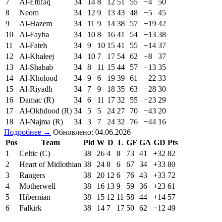
7
Al-Ettifaq
34
14
8
12
51
55
−4
50
8
Neom
34
12
9
13
43
48
−5
45
9
Al-Hazem
34
11
9
14
38
57
−19
42
10
Al-Fayha
34
10
8
16
41
54
−13
38
11
Al-Fateh
34
9
10
15
41
55
−14
37
12
Al-Khaleej
34
10
7
17
54
62
−8
37
13
Al-Shabab
34
8
11
15
44
57
−13
35
14
Al-Kholood
34
9
6
19
39
61
−22
33
15
Al-Riyadh
34
7
9
18
35
63
−28
30
16
Damac (R)
34
6
11
17
32
55
−23
29
17
Al-Okhdood (R)
34
5
5
24
27
70
−43
20
18
Al-Najma (R)
34
3
7
24
32
76
−44
16
Подробнее →
Обновлено: 04.06.2026
Pos
Team
Pld
W
D
L
GF
GA
GD
Pts
1
Celtic (C)
38
26
4
8
73
41
+32
82
2
Heart of Midlothian
38
24
8
6
67
34
+33
80
3
Rangers
38
20
12
6
76
43
+33
72
4
Motherwell
38
16
13
9
59
36
+23
61
5
Hibernian
38
15
12
11
58
44
+14
57
6
Falkirk
38
14
7
17
50
62
−12
49