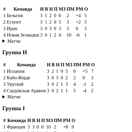
#
Команда
И
В
Н
П
МЗ
ПМ
РМ
О
1
Бельгия
3
1
2
0
6
2
+4
5
2
Египет
3
1
2
0
5
3
+2
5
3
Иран
3
0
3
0
3
3
0
3
4
Новая Зеландия
3
0
1
2
4
10
-6
1
Матчи
Группа H
#
Команда
И
В
Н
П
МЗ
ПМ
РМ
О
1
Испания
3
2
1
0
5
0
+5
7
2
Кабо-Верде
3
0
3
0
2
2
0
3
3
Уругвай
3
0
2
1
3
4
-1
2
4
Саудовская Аравия
3
0
2
1
1
5
-4
2
Матчи
Группа I
#
Команда
И
В
Н
П
МЗ
ПМ
РМ
О
1
Франция
3
3
0
0
10
2
+8
9