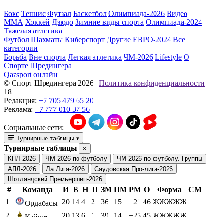
Бокс
Теннис
Футзал
Баскетбол
Олимпиада-2026
Видео
ММА
Хоккей
Дзюдо
Зимние виды спорта
Олимпиада-2024
Тяжелая атлетика
Футбол
Шахматы
Киберспорт
Другие
ЕВРО-2024
Все
категории
Борьба
Вне спорта
Легкая атлетика
ЧМ-2026
Lifestyle
О
Спорте Шредингера
Qazsport онлайн
© Cпорт Шредингера 2026
|
Политика конфиденциальности
18+
Редакция:
+7 705 479 65 20
Реклама:
+7 777 010 37 56
Социальные сети:
Турнирные таблицы
▾
Турнирные таблицы
×
КПЛ-2026
ЧМ-2026 по футболу
ЧМ-2026 по футболу. Группы
АПЛ-2026
Ла Лига-2026
Саудовская Про-лига-2026
Шотландский Премьершип-2026
#
Команда
И
В
Н
П
ЗМ
ПМ
РМ
О
Форма
СМ
1
20
14
4
2
36
15
+21
46
ЖЖЖЖЖ
Ордабасы
2
20
13
6
1
39
14
+25
45
ЖЖЖЖЖ
Кайрат