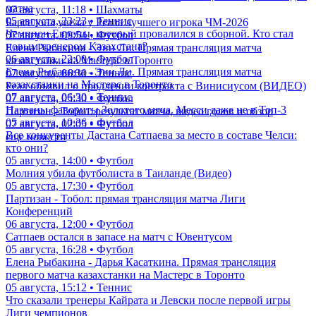
матча
07 августа, 11:18 • Шахматы
05 августа, 23:23 • Теннис
Барселона увела у Реала лучшего игрока ЧМ-2026
Чемпион Европы, который провалился в сборной. Кто стал
07 августа, 09:54 • Футбол
новым тренером Казахстана?
Елена Рыбакина - Энн Ли. Прямая трансляция матча
06 августа, 22:00 • Футбол
казахстанки на Мастерс в Торонто
Елена Рыбакина - Энн Ли. Прямая трансляция матча
07 августа, 06:30 • Теннис
казахстанки на Мастерс в Торонто
Реал объявил о продлении контракта с Винисиусом (ВИДЕО)
07 августа, 06:30 • Теннис
07 августа, 05:30 • Футбол
Названы фавориты Золотого мяча. Месси даже не в Топ-3
Партизан - Тобол: результат матча, видео голов и обзор
05 августа, 10:36 • Футбол
07 августа, 02:05 • Футбол
Все конкуренты Дастана Сатпаева за место в составе Челси:
еще новости
кто они?
05 августа, 14:00 • Футбол
Молния убила футболиста в Таиланде (Видео)
05 августа, 17:30 • Футбол
Партизан - Тобол: прямая трансляция матча Лиги
Конференций
06 августа, 12:00 • Футбол
Сатпаев остался в запасе на матч с Ювентусом
05 августа, 16:28 • Футбол
Елена Рыбакина - Дарья Касаткина. Прямая трансляция
первого матча казахстанки на Мастерс в Торонто
05 августа, 15:12 • Теннис
Что сказали тренеры Кайрата и Левски после первой игры
Лиги чемпионов