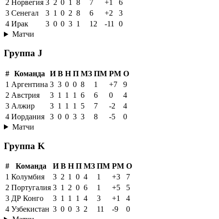
2
Норвегия
3
2
0
1
8
7
+1
6
3
Сенегал
3
1
0
2
8
6
+2
3
4
Ирак
3
0
0
3
1
12
-11
0
Матчи
Группа J
#
Команда
И
В
Н
П
МЗ
ПМ
РМ
О
1
Аргентина
3
3
0
0
8
1
+7
9
2
Австрия
3
1
1
1
6
6
0
4
3
Алжир
3
1
1
1
5
7
-2
4
4
Иордания
3
0
0
3
3
8
-5
0
Матчи
Группа K
#
Команда
И
В
Н
П
МЗ
ПМ
РМ
О
1
Колумбия
3
2
1
0
4
1
+3
7
2
Португалия
3
1
2
0
6
1
+5
5
3
ДР Конго
3
1
1
1
4
3
+1
4
4
Узбекистан
3
0
0
3
2
11
-9
0