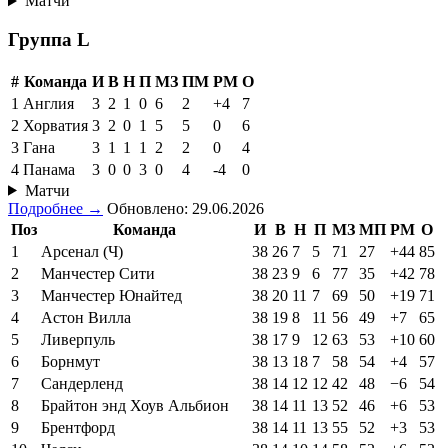
Матчи
Группа L
#
Команда
И
В
Н
П
МЗ
ПМ
РМ
О
1
Англия
3
2
1
0
6
2
+4
7
2
Хорватия
3
2
0
1
5
5
0
6
3
Гана
3
1
1
1
2
2
0
4
4
Панама
3
0
0
3
0
4
-4
0
Матчи
Подробнее →
Обновлено: 29.06.2026
Поз
Команда
И
В
Н
П
МЗ
МП
РМ
О
1
Арсенал (Ч)
38
26
7
5
71
27
+44
85
2
Манчестер Сити
38
23
9
6
77
35
+42
78
3
Манчестер Юнайтед
38
20
11
7
69
50
+19
71
4
Астон Вилла
38
19
8
11
56
49
+7
65
5
Ливерпуль
38
17
9
12
63
53
+10
60
6
Борнмут
38
13
18
7
58
54
+4
57
7
Сандерленд
38
14
12
12
42
48
−6
54
8
Брайтон энд Хоув Альбион
38
14
11
13
52
46
+6
53
9
Брентфорд
38
14
11
13
55
52
+3
53