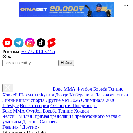
Реклама:
+7 777 010 37 56
Найти
Бокс
ММА
Футбол
Борьба
Теннис
Хоккей
Шахматы
Футзал
Дзюдо
Киберспорт
Легкая атлетика
Зимние виды спорта
Другие
ЧМ-2026
Олимпиада-2026
Lifestyle
Все категории
О Спорте Шредингера
Бокс
ММА
Футбол
Борьба
Теннис
Хоккей
Челси - Милан: прямая трансляция предсезонного матча с
участием Дастана Сатпаева
Главная
/
Другие
/
19 апреля 2025, 21:40