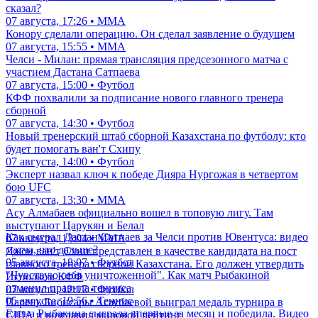
сказал?
07 августа, 17:26 • ММА
Конору сделали операцию. Он сделал заявление о будущем
07 августа, 15:55 • ММА
Челси - Милан: прямая трансляция предсезонного матча с
участием Дастана Сатпаева
07 августа, 15:00 • Футбол
КФФ похвалили за подписание нового главного тренера
сборной
07 августа, 14:30 • Футбол
Новый тренерский штаб сборной Казахстана по футболу: кто
будет помогать ван'т Схипу
07 августа, 14:00 • Футбол
Эксперт назвал ключ к победе Дияра Нургожая в четвертом
бою UFC
07 августа, 13:30 • ММА
Асу Алмабаев официально вошел в топовую лигу. Там
выступают Царукян и Белал
Как сыграл Дастан Сатпаев за Челси против Ювентуса: видео
07 августа, 13:04 • ММА
матча, что дальше?
Джон ван'т Схип представлен в качестве кандидата на пост
05 августа, 18:07 • Футбол
главного тренера сборной Казахстана. Его должен утвердить
"Чувствую себя уничтоженной". Как матч Рыбакиной
Исполком КФФ
изменил правила тенниса
07 августа, 12:17 • Футбол
05 августа, 19:56 • Теннис
Парень Бибисары Асаубаевой выиграл медаль турнира в
Елена Рыбакина сыграла впервые за месяц и победила. Видео
США и возглавил мировой рейтинг