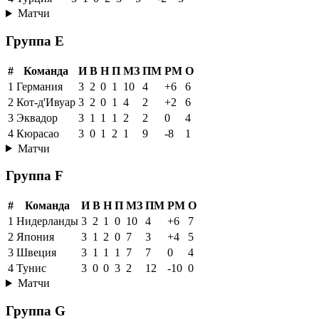
Матчи
Группа E
#
Команда
И
В
Н
П
МЗ
ПМ
РМ
О
1
Германия
3
2
0
1
10
4
+6
6
2
Кот-д'Ивуар
3
2
0
1
4
2
+2
6
3
Эквадор
3
1
1
1
2
2
0
4
4
Кюрасао
3
0
1
2
1
9
-8
1
Матчи
Группа F
#
Команда
И
В
Н
П
МЗ
ПМ
РМ
О
1
Нидерланды
3
2
1
0
10
4
+6
7
2
Япония
3
1
2
0
7
3
+4
5
3
Швеция
3
1
1
1
7
7
0
4
4
Тунис
3
0
0
3
2
12
-10
0
Матчи
Группа G