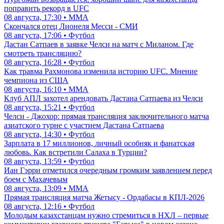
поправить рекорд в UFC
08 августа, 17:30 • ММА
Скончался отец Лионеля Месси - СМИ
08 августа, 17:06 • Футбол
Дастан Сатпаев в заявке Челси на матч с Миланом. Где
смотреть трансляцию?
08 августа, 16:28 • Футбол
Как травма Рахмонова изменила историю UFC. Мнение
чемпиона из США
08 августа, 16:10 • ММА
Клуб АПЛ захотел арендовать Дастана Сатпаева из Челси
08 августа, 15:21 • Футбол
Челси - Джохор: прямая трансляция заключительного матча
азиатского турне с участием Дастана Сатпаева
08 августа, 14:30 • Футбол
Зарплата в 17 миллионов, личный особняк и фанатская
любовь. Как встретили Салаха в Турции?
08 августа, 13:59 • Футбол
Иан Гэрри отметился очередным громким заявлением перед
боем с Махачевым
08 августа, 13:09 • ММА
Прямая трансляция матча Жетысу - Ордабасы в КПЛ-2026
08 августа, 12:16 • Футбол
Молодым казахстанцам нужно стремиться в НХЛ – первые