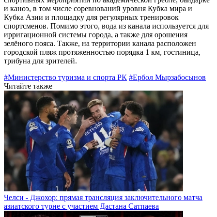
и каноэ, в том числе соревнований уровня Кубка мира и
Кубка Азии и площадку для регулярных тренировок
спортсменов. Помимо этого, вода из канала используется для
ирригационной системы города, а также для орошения
зелёного пояса. Также, на территории канала расположен
городской пляж протяженностью порядка 1 км, гостиница,
трибуна для зрителей.
#Министерство туризма и спорта РК
#Ербол Мырзабосынов
Читайте также
Челси - Джохор: прямая трансляция заключительного матча
азиатского турне с участием Дастана Сатпаева