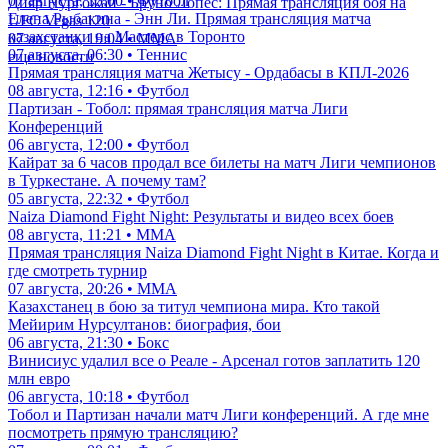
07 августа, 15:00 • Футбол
Дияр Нургожай - Бруно Лопес: Прямая трансляция боя на
Елена Рыбакина - Энн Ли. Прямая трансляция матча
UFC Vegas 120
казахстанки на Мастерс в Торонто
07 августа, 19:04 • ММА
07 августа, 06:30 • Теннис
еще новости
Прямая трансляция матча Жетысу - Ордабасы в КПЛ-2026
08 августа, 12:16 • Футбол
Партизан - Тобол: прямая трансляция матча Лиги
Конференций
06 августа, 12:00 • Футбол
Кайрат за 6 часов продал все билеты на матч Лиги чемпионов
в Туркестане. А почему там?
05 августа, 22:32 • Футбол
Naiza Diamond Fight Night: Результаты и видео всех боев
08 августа, 11:21 • ММА
Прямая трансляция Naiza Diamond Fight Night в Китае. Когда и
где смотреть турнир
07 августа, 20:26 • ММА
Казахстанец в бою за титул чемпиона мира. Кто такой
Мейирим Нурсултанов: биография, бои
06 августа, 21:30 • Бокс
Винисиус удалил все о Реале - Арсенал готов заплатить 120
млн евро
06 августа, 10:18 • Футбол
Тобол и Партизан начали матч Лиги конференций. А где мне
посмотреть прямую трансляцию?