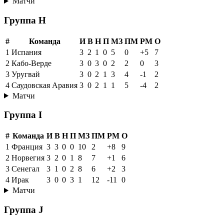
Матчи
Группа H
#
Команда
И
В
Н
П
МЗ
ПМ
РМ
О
1
Испания
3
2
1
0
5
0
+5
7
2
Кабо-Верде
3
0
3
0
2
2
0
3
3
Уругвай
3
0
2
1
3
4
-1
2
4
Саудовская Аравия
3
0
2
1
1
5
-4
2
Матчи
Группа I
#
Команда
И
В
Н
П
МЗ
ПМ
РМ
О
1
Франция
3
3
0
0
10
2
+8
9
2
Норвегия
3
2
0
1
8
7
+1
6
3
Сенегал
3
1
0
2
8
6
+2
3
4
Ирак
3
0
0
3
1
12
-11
0
Матчи
Группа J