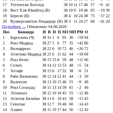
17
Тоттенхэм Хотспур
38
10
11
17
48
57
−9
41
18
Вест Хэм Юнайтед (В)
38
10
9
19
46
65
−19
39
19
Бернли (В)
38
4
10
24
38
75
−37
22
20
Вулверхэмптон Уондерерс (В)
38
3
11
24
27
68
−41
20
Подробнее →
Обновлено: 04.06.2026
Поз
Команда
И
В
Н
П
МЗ
МП
РМ
О
1
Барселона (Ч)
38
31
1
6
95
36
+59
94
2
Реал Мадрид
38
27
5
6
77
35
+42
86
3
Вильярреал
38
22
6
10
72
46
+26
72
4
Атлетико Мадрид
38
21
6
11
62
44
+18
69
5
Реал Бетис
38
15
15
8
59
48
+11
60
6
Сельта
38
14
12
12
53
48
+5
54
7
Хетафе
38
15
6
17
32
38
−6
51
8
Райо Вальекано
38
12
14
12
41
44
−3
50
9
Валенсия
38
13
10
15
46
55
−9
49
10
Реал Сосьедад
38
11
13
14
59
61
−2
46
11
Эспаньол
38
12
10
16
43
55
−12
46
12
Атлетик Бильбао
38
13
6
19
43
58
−15
45
13
Севилья
38
12
7
19
46
60
−14
43
14
Алавес
38
11
10
17
44
56
−12
43