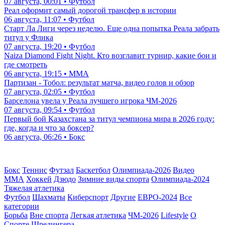
07 августа, 00:01 • Футбол
Реал оформит самый дорогой трансфер в истории
06 августа, 11:07 • Футбол
Старт Ла Лиги через неделю. Еще одна попытка Реала забрать
титул у Флика
07 августа, 19:20 • Футбол
Naiza Diamond Fight Night. Кто возглавит турнир, какие бои и
где смотреть
06 августа, 19:15 • ММА
Партизан - Тобол: результат матча, видео голов и обзор
07 августа, 02:05 • Футбол
Барселона увела у Реала лучшего игрока ЧМ-2026
07 августа, 09:54 • Футбол
Первый бой Казахстана за титул чемпиона мира в 2026 году:
где, когда и что за боксер?
06 августа, 06:26 • Бокс
Бокс
Теннис
Футзал
Баскетбол
Олимпиада-2026
Видео
ММА
Хоккей
Дзюдо
Зимние виды спорта
Олимпиада-2024
Тяжелая атлетика
Футбол
Шахматы
Киберспорт
Другие
ЕВРО-2024
Все
категории
Борьба
Вне спорта
Легкая атлетика
ЧМ-2026
Lifestyle
О
Спорте Шредингера