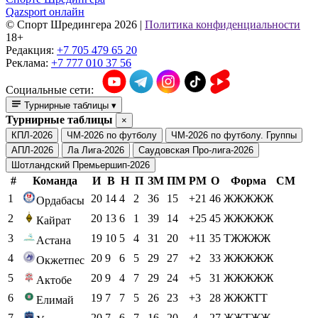
Qazsport онлайн
© Cпорт Шредингера 2026
|
Политика конфиденциальности
18+
Редакция:
+7 705 479 65 20
Реклама:
+7 777 010 37 56
Социальные сети:
Турнирные таблицы
▾
Турнирные таблицы
×
КПЛ-2026
ЧМ-2026 по футболу
ЧМ-2026 по футболу. Группы
АПЛ-2026
Ла Лига-2026
Саудовская Про-лига-2026
Шотландский Премьершип-2026
#
Команда
И
В
Н
П
ЗМ
ПМ
РМ
О
Форма
СМ
1
20
14
4
2
36
15
+21
46
ЖЖЖЖЖ
Ордабасы
2
20
13
6
1
39
14
+25
45
ЖЖЖЖЖ
Кайрат
3
19
10
5
4
31
20
+11
35
ТЖЖЖЖ
Астана
4
20
9
6
5
29
27
+2
33
ЖЖЖЖЖ
Окжетпес
5
20
9
4
7
29
24
+5
31
ЖЖЖЖЖ
Актобе
6
19
7
7
5
26
23
+3
28
ЖЖЖТТ
Елимай
7
20
7
6
7
16
20
-4
27
ЖЖТЖЖ