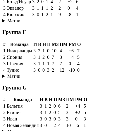
2
Кот-д'Ивуар
3
2
0
1
4
2
+2
6
3
Эквадор
3
1
1
1
2
2
0
4
4
Кюрасао
3
0
1
2
1
9
-8
1
Матчи
Группа F
#
Команда
И
В
Н
П
МЗ
ПМ
РМ
О
1
Нидерланды
3
2
1
0
10
4
+6
7
2
Япония
3
1
2
0
7
3
+4
5
3
Швеция
3
1
1
1
7
7
0
4
4
Тунис
3
0
0
3
2
12
-10
0
Матчи
Группа G
#
Команда
И
В
Н
П
МЗ
ПМ
РМ
О
1
Бельгия
3
1
2
0
6
2
+4
5
2
Египет
3
1
2
0
5
3
+2
5
3
Иран
3
0
3
0
3
3
0
3
4
Новая Зеландия
3
0
1
2
4
10
-6
1