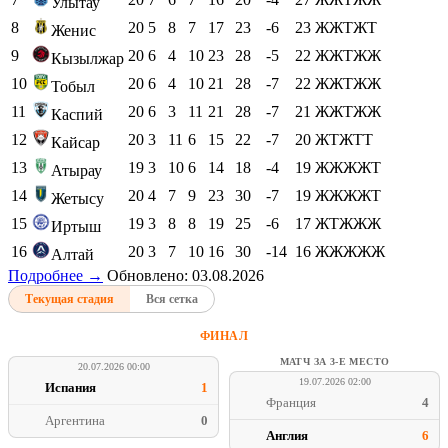
Улытау
8
20
5
8
7
17
23
-6
23
ЖЖТЖТ
Женис
9
20
6
4
10
23
28
-5
22
ЖЖТЖЖ
Кызылжар
10
20
6
4
10
21
28
-7
22
ЖЖТЖЖ
Тобыл
11
20
6
3
11
21
28
-7
21
ЖЖТЖЖ
Каспий
12
20
3
11
6
15
22
-7
20
ЖТЖТТ
Кайсар
13
19
3
10
6
14
18
-4
19
ЖЖЖЖТ
Атырау
14
20
4
7
9
23
30
-7
19
ЖЖЖЖТ
Жетысу
15
19
3
8
8
19
25
-6
17
ЖТЖЖЖ
Иртыш
16
20
3
7
10
16
30
-14
16
ЖЖЖЖЖ
Алтай
Подробнее →
Обновлено: 03.08.2026
Текущая стадия
Вся сетка
ФИНАЛ
МАТЧ ЗА 3-Е МЕСТО
20.07.2026 00:00
19.07.2026 02:00
Испания
1
Франция
4
Аргентина
0
Англия
6