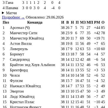
3
Гана
3
1
1
1
2
2
0
4
4
Панама
3
0
0
3
0
4
-4
0
Матчи
Подробнее →
Обновлено: 29.06.2026
Поз
Команда
И
В
Н
П
МЗ
МП
РМ
О
1
Арсенал (Ч)
38
26
7
5
71
27
+44
85
2
Манчестер Сити
38
23
9
6
77
35
+42
78
3
Манчестер Юнайтед
38
20
11
7
69
50
+19
71
4
Астон Вилла
38
19
8
11
56
49
+7
65
5
Ливерпуль
38
17
9
12
63
53
+10
60
6
Борнмут
38
13
18
7
58
54
+4
57
7
Сандерленд
38
14
12
12
42
48
−6
54
8
Брайтон энд Хоув Альбион
38
14
11
13
52
46
+6
53
9
Брентфорд
38
14
11
13
55
52
+3
53
10
Челси
38
14
10
14
58
52
+6
52
11
Фулхэм
38
15
7
16
47
51
−4
52
12
Ньюкасл Юнайтед
38
14
7
17
53
55
−2
49
13
Эвертон
38
13
10
15
47
50
−3
49
14
Лидс Юнайтед
38
11
14
13
49
56
−7
47
15
Кристал Пэлас
38
11
12
15
41
51
−10
45
16
Ноттингем Форест
38
11
11
16
48
51
−3
44