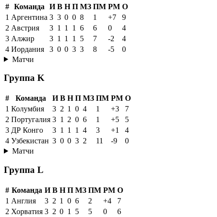
#
Команда
И
В
Н
П
МЗ
ПМ
РМ
О
1
Аргентина
3
3
0
0
8
1
+7
9
2
Австрия
3
1
1
1
6
6
0
4
3
Алжир
3
1
1
1
5
7
-2
4
4
Иордания
3
0
0
3
3
8
-5
0
Матчи
Группа K
#
Команда
И
В
Н
П
МЗ
ПМ
РМ
О
1
Колумбия
3
2
1
0
4
1
+3
7
2
Португалия
3
1
2
0
6
1
+5
5
3
ДР Конго
3
1
1
1
4
3
+1
4
4
Узбекистан
3
0
0
3
2
11
-9
0
Матчи
Группа L
#
Команда
И
В
Н
П
МЗ
ПМ
РМ
О
1
Англия
3
2
1
0
6
2
+4
7
2
Хорватия
3
2
0
1
5
5
0
6