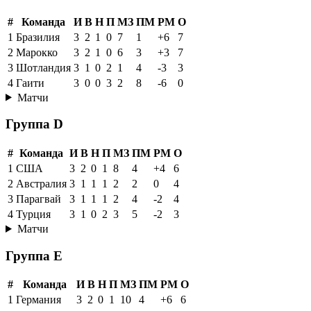
#
Команда
И
В
Н
П
МЗ
ПМ
РМ
О
1
Бразилия
3
2
1
0
7
1
+6
7
2
Марокко
3
2
1
0
6
3
+3
7
3
Шотландия
3
1
0
2
1
4
-3
3
4
Гаити
3
0
0
3
2
8
-6
0
Матчи
Группа D
#
Команда
И
В
Н
П
МЗ
ПМ
РМ
О
1
США
3
2
0
1
8
4
+4
6
2
Австралия
3
1
1
1
2
2
0
4
3
Парагвай
3
1
1
1
2
4
-2
4
4
Турция
3
1
0
2
3
5
-2
3
Матчи
Группа E
#
Команда
И
В
Н
П
МЗ
ПМ
РМ
О
1
Германия
3
2
0
1
10
4
+6
6