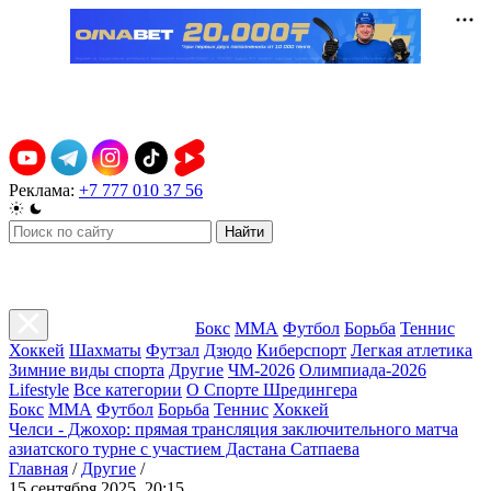
Реклама:
+7 777 010 37 56
Найти
Бокс
ММА
Футбол
Борьба
Теннис
Хоккей
Шахматы
Футзал
Дзюдо
Киберспорт
Легкая атлетика
Зимние виды спорта
Другие
ЧМ-2026
Олимпиада-2026
Lifestyle
Все категории
О Спорте Шредингера
Бокс
ММА
Футбол
Борьба
Теннис
Хоккей
Челси - Джохор: прямая трансляция заключительного матча
азиатского турне с участием Дастана Сатпаева
Главная
/
Другие
/
15 сентября 2025, 20:15