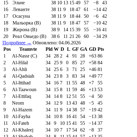
15
Эльче
38
10
13
15
49
57
−8
43
16
Леванте
38
11
9
18
47
61
−14
42
17
Осасуна
38
11
9
18
44
50
−6
42
18
Мальорка (В)
38
11
9
18
47
57
−10
42
19
Жирона (В)
38
9
14
15
39
55
−16
41
20
Реал Овьедо (В)
38
6
11
21
26
60
−34
29
Подробнее →
Обновлено: 04.06.2026
Pos
Teamvte
Pld
W
D
L
GF
GA
GD
Pts
1
Al-Nassr (C)
34
28
2
4
91
28
+63
86
2
Al-Hilal
34
25
9
0
85
27
+58
84
3
Al-Ahli
34
25
6
3
71
25
+46
81
4
Al-Qadsiah
34
23
8
3
83
34
+49
77
5
Al-Ittihad
34
16
7
11
55
48
+7
55
6
Al-Taawoun
34
15
8
11
59
46
+13
53
7
Al-Ettifaq
34
14
8
12
51
55
−4
50
8
Neom
34
12
9
13
43
48
−5
45
9
Al-Hazem
34
11
9
14
38
57
−19
42
10
Al-Fayha
34
10
8
16
41
54
−13
38
11
Al-Fateh
34
9
10
15
41
55
−14
37
12
Al-Khaleej
34
10
7
17
54
62
−8
37
13
Al-Shabab
34
8
11
15
44
57
−13
35