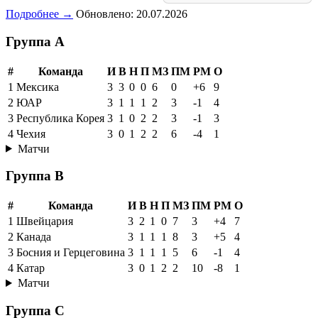
Подробнее →
Обновлено: 20.07.2026
Группа A
#
Команда
И
В
Н
П
МЗ
ПМ
РМ
О
1
Мексика
3
3
0
0
6
0
+6
9
2
ЮАР
3
1
1
1
2
3
-1
4
3
Республика Корея
3
1
0
2
2
3
-1
3
4
Чехия
3
0
1
2
2
6
-4
1
Матчи
Группа B
#
Команда
И
В
Н
П
МЗ
ПМ
РМ
О
1
Швейцария
3
2
1
0
7
3
+4
7
2
Канада
3
1
1
1
8
3
+5
4
3
Босния и Герцеговина
3
1
1
1
5
6
-1
4
4
Катар
3
0
1
2
2
10
-8
1
Матчи
Группа C