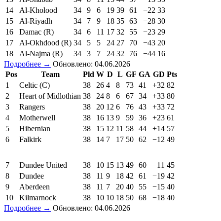
14
Al-Kholood
34
9
6
19
39
61
−22
33
15
Al-Riyadh
34
7
9
18
35
63
−28
30
16
Damac (R)
34
6
11
17
32
55
−23
29
17
Al-Okhdood (R)
34
5
5
24
27
70
−43
20
18
Al-Najma (R)
34
3
7
24
32
76
−44
16
Подробнее →
Обновлено: 04.06.2026
Pos
Team
Pld
W
D
L
GF
GA
GD
Pts
1
Celtic (C)
38
26
4
8
73
41
+32
82
2
Heart of Midlothian
38
24
8
6
67
34
+33
80
3
Rangers
38
20
12
6
76
43
+33
72
4
Motherwell
38
16
13
9
59
36
+23
61
5
Hibernian
38
15
12
11
58
44
+14
57
6
Falkirk
38
14
7
17
50
62
−12
49
7
Dundee United
38
10
15
13
49
60
−11
45
8
Dundee
38
11
9
18
42
61
−19
42
9
Aberdeen
38
11
7
20
40
55
−15
40
10
Kilmarnock
38
10
10
18
50
68
−18
40
Подробнее →
Обновлено: 04.06.2026