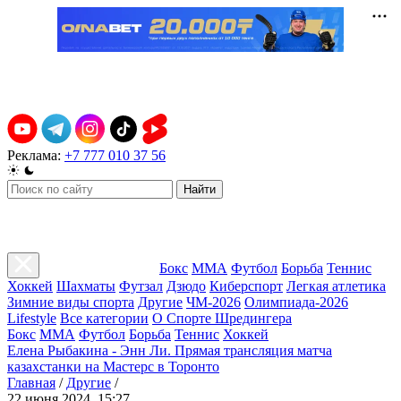
Реклама:
+7 777 010 37 56
Найти
Бокс
ММА
Футбол
Борьба
Теннис
Хоккей
Шахматы
Футзал
Дзюдо
Киберспорт
Легкая атлетика
Зимние виды спорта
Другие
ЧМ-2026
Олимпиада-2026
Lifestyle
Все категории
О Спорте Шредингера
Бокс
ММА
Футбол
Борьба
Теннис
Хоккей
Елена Рыбакина - Энн Ли. Прямая трансляция матча
казахстанки на Мастерс в Торонто
Главная
/
Другие
/
22 июня 2024, 15:27