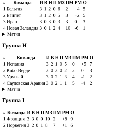
#
Команда
И
В
Н
П
МЗ
ПМ
РМ
О
1
Бельгия
3
1
2
0
6
2
+4
5
2
Египет
3
1
2
0
5
3
+2
5
3
Иран
3
0
3
0
3
3
0
3
4
Новая Зеландия
3
0
1
2
4
10
-6
1
Матчи
Группа H
#
Команда
И
В
Н
П
МЗ
ПМ
РМ
О
1
Испания
3
2
1
0
5
0
+5
7
2
Кабо-Верде
3
0
3
0
2
2
0
3
3
Уругвай
3
0
2
1
3
4
-1
2
4
Саудовская Аравия
3
0
2
1
1
5
-4
2
Матчи
Группа I
#
Команда
И
В
Н
П
МЗ
ПМ
РМ
О
1
Франция
3
3
0
0
10
2
+8
9
2
Норвегия
3
2
0
1
8
7
+1
6