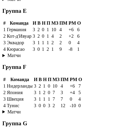
Группа E
#
Команда
И
В
Н
П
МЗ
ПМ
РМ
О
1
Германия
3
2
0
1
10
4
+6
6
2
Кот-д'Ивуар
3
2
0
1
4
2
+2
6
3
Эквадор
3
1
1
1
2
2
0
4
4
Кюрасао
3
0
1
2
1
9
-8
1
Матчи
Группа F
#
Команда
И
В
Н
П
МЗ
ПМ
РМ
О
1
Нидерланды
3
2
1
0
10
4
+6
7
2
Япония
3
1
2
0
7
3
+4
5
3
Швеция
3
1
1
1
7
7
0
4
4
Тунис
3
0
0
3
2
12
-10
0
Матчи
Группа G