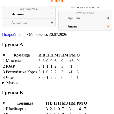
ФИНАЛ
МАТЧ ЗА 3-Е МЕСТО
20.07.2026 00:00
19.07.2026 02:00
Испания
1
Франция
4
Аргентина
0
Англия
6
Подробнее →
Обновлено: 20.07.2026
Группа A
#
Команда
И
В
Н
П
МЗ
ПМ
РМ
О
1
Мексика
3
3
0
0
6
0
+6
9
2
ЮАР
3
1
1
1
2
3
-1
4
3
Республика Корея
3
1
0
2
2
3
-1
3
4
Чехия
3
0
1
2
2
6
-4
1
Матчи
Группа B
#
Команда
И
В
Н
П
МЗ
ПМ
РМ
О
1
Швейцария
3
2
1
0
7
3
+4
7