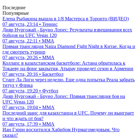
Последние
Популярные
Елена Рыбакина вышла в 1/8 Мастерса в Торонто (ВИДЕО)
07 августа, 23:14 • Теннис
Дияр Нургожай - Бруно Лопес: Результаты взвешивания всех
бойцов на UFC Vegas 120
07 августа, 22:11 • ММА
Прямая трансляция Naiza Diamond Fight Night в Китае. Когда и
где смотреть турнир
07 августа, 20:26 • ММА
Коллапс в казахстанском баскетболе: Астана обратилась к
Токаеву на фоне закрытия, Атырау проведет сезон в Армении
07 августа, 20:16 • Баскетбол
Старт Ла Лиги через неделю. Еще одна попытка Реала забрать
титул у Флика
07 августа, 19:20 • Футбол
Дияр Нургожай - Бруно Лопес: Прямая трансляция боя на
UFC Vegas 120
07 августа, 19:04 • ММА
Последний шанс для казахстанца в UFC. Почему он выиграет
и что ждать от боя?
07 августа, 17:39 • ММА
Иан Гэрри восхитился Хабибом Нурмагомедовым. Что
сказал?