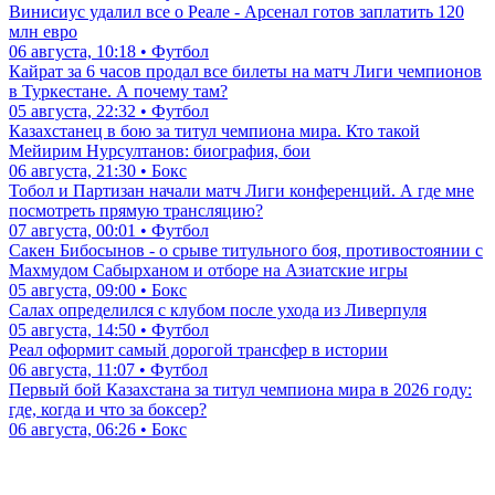
Винисиус удалил все о Реале - Арсенал готов заплатить 120
млн евро
06 августа, 10:18 • Футбол
Кайрат за 6 часов продал все билеты на матч Лиги чемпионов
в Туркестане. А почему там?
05 августа, 22:32 • Футбол
Казахстанец в бою за титул чемпиона мира. Кто такой
Мейирим Нурсултанов: биография, бои
06 августа, 21:30 • Бокс
Тобол и Партизан начали матч Лиги конференций. А где мне
посмотреть прямую трансляцию?
07 августа, 00:01 • Футбол
Сакен Бибосынов - о срыве титульного боя, противостоянии с
Махмудом Сабырханом и отборе на Азиатские игры
05 августа, 09:00 • Бокс
Салах определился с клубом после ухода из Ливерпуля
05 августа, 14:50 • Футбол
Реал оформит самый дорогой трансфер в истории
06 августа, 11:07 • Футбол
Первый бой Казахстана за титул чемпиона мира в 2026 году:
где, когда и что за боксер?
06 августа, 06:26 • Бокс