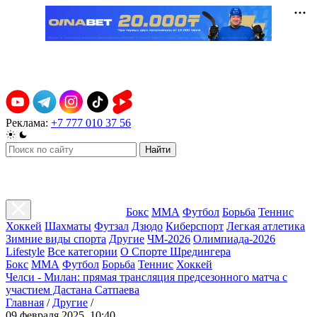
Реклама:
+7 777 010 37 56
Найти
Бокс
ММА
Футбол
Борьба
Теннис
Хоккей
Шахматы
Футзал
Дзюдо
Киберспорт
Легкая атлетика
Зимние виды спорта
Другие
ЧМ-2026
Олимпиада-2026
Lifestyle
Все категории
О Спорте Шредингера
Бокс
ММА
Футбол
Борьба
Теннис
Хоккей
Челси - Милан: прямая трансляция предсезонного матча с
участием Дастана Сатпаева
Главная
/
Другие
/
09 февраля 2025, 10:40