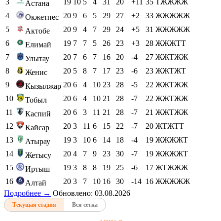
3
19
10
5
4
31
20
+11
35
ТЖЖЖЖ
Астана
4
20
9
6
5
29
27
+2
33
ЖЖЖЖЖ
Окжетпес
5
20
9
4
7
29
24
+5
31
ЖЖЖЖЖ
Актобе
6
19
7
7
5
26
23
+3
28
ЖЖЖТТ
Елимай
7
20
7
6
7
16
20
-4
27
ЖЖТЖЖ
Улытау
8
20
5
8
7
17
23
-6
23
ЖЖТЖТ
Женис
9
20
6
4
10
23
28
-5
22
ЖЖТЖЖ
Кызылжар
10
20
6
4
10
21
28
-7
22
ЖЖТЖЖ
Тобыл
11
20
6
3
11
21
28
-7
21
ЖЖТЖЖ
Каспий
12
20
3
11
6
15
22
-7
20
ЖТЖТТ
Кайсар
13
19
3
10
6
14
18
-4
19
ЖЖЖЖТ
Атырау
14
20
4
7
9
23
30
-7
19
ЖЖЖЖТ
Жетысу
15
19
3
8
8
19
25
-6
17
ЖТЖЖЖ
Иртыш
16
20
3
7
10
16
30
-14
16
ЖЖЖЖЖ
Алтай
Подробнее →
Обновлено: 03.08.2026
Текущая стадия
Вся сетка