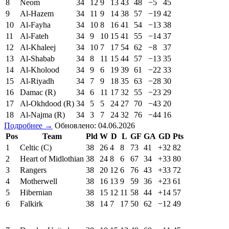
8
Neom
34
12
9
13
43
48
−5
45
9
Al-Hazem
34
11
9
14
38
57
−19
42
10
Al-Fayha
34
10
8
16
41
54
−13
38
11
Al-Fateh
34
9
10
15
41
55
−14
37
12
Al-Khaleej
34
10
7
17
54
62
−8
37
13
Al-Shabab
34
8
11
15
44
57
−13
35
14
Al-Kholood
34
9
6
19
39
61
−22
33
15
Al-Riyadh
34
7
9
18
35
63
−28
30
16
Damac (R)
34
6
11
17
32
55
−23
29
17
Al-Okhdood (R)
34
5
5
24
27
70
−43
20
18
Al-Najma (R)
34
3
7
24
32
76
−44
16
Подробнее →
Обновлено: 04.06.2026
Pos
Team
Pld
W
D
L
GF
GA
GD
Pts
1
Celtic (C)
38
26
4
8
73
41
+32
82
2
Heart of Midlothian
38
24
8
6
67
34
+33
80
3
Rangers
38
20
12
6
76
43
+33
72
4
Motherwell
38
16
13
9
59
36
+23
61
5
Hibernian
38
15
12
11
58
44
+14
57
6
Falkirk
38
14
7
17
50
62
−12
49