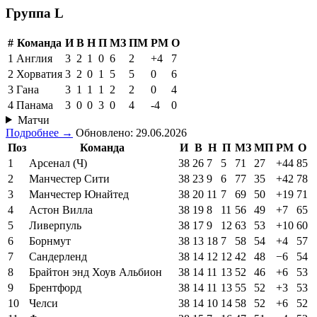
Группа L
#
Команда
И
В
Н
П
МЗ
ПМ
РМ
О
1
Англия
3
2
1
0
6
2
+4
7
2
Хорватия
3
2
0
1
5
5
0
6
3
Гана
3
1
1
1
2
2
0
4
4
Панама
3
0
0
3
0
4
-4
0
Матчи
Подробнее →
Обновлено: 29.06.2026
Поз
Команда
И
В
Н
П
МЗ
МП
РМ
О
1
Арсенал (Ч)
38
26
7
5
71
27
+44
85
2
Манчестер Сити
38
23
9
6
77
35
+42
78
3
Манчестер Юнайтед
38
20
11
7
69
50
+19
71
4
Астон Вилла
38
19
8
11
56
49
+7
65
5
Ливерпуль
38
17
9
12
63
53
+10
60
6
Борнмут
38
13
18
7
58
54
+4
57
7
Сандерленд
38
14
12
12
42
48
−6
54
8
Брайтон энд Хоув Альбион
38
14
11
13
52
46
+6
53
9
Брентфорд
38
14
11
13
55
52
+3
53
10
Челси
38
14
10
14
58
52
+6
52