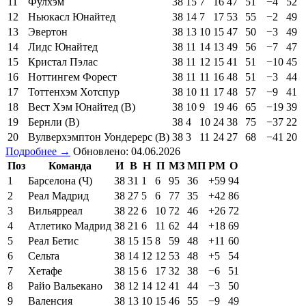
11
Фулхэм
38
15
7
16
47
51
−4
52
12
Ньюкасл Юнайтед
38
14
7
17
53
55
−2
49
13
Эвертон
38
13
10
15
47
50
−3
49
14
Лидс Юнайтед
38
11
14
13
49
56
−7
47
15
Кристал Пэлас
38
11
12
15
41
51
−10
45
16
Ноттингем Форест
38
11
11
16
48
51
−3
44
17
Тоттенхэм Хотспур
38
10
11
17
48
57
−9
41
18
Вест Хэм Юнайтед (В)
38
10
9
19
46
65
−19
39
19
Бернли (В)
38
4
10
24
38
75
−37
22
20
Вулверхэмптон Уондерерс (В)
38
3
11
24
27
68
−41
20
Подробнее →
Обновлено: 04.06.2026
Поз
Команда
И
В
Н
П
МЗ
МП
РМ
О
1
Барселона (Ч)
38
31
1
6
95
36
+59
94
2
Реал Мадрид
38
27
5
6
77
35
+42
86
3
Вильярреал
38
22
6
10
72
46
+26
72
4
Атлетико Мадрид
38
21
6
11
62
44
+18
69
5
Реал Бетис
38
15
15
8
59
48
+11
60
6
Сельта
38
14
12
12
53
48
+5
54
7
Хетафе
38
15
6
17
32
38
−6
51
8
Райо Вальекано
38
12
14
12
41
44
−3
50
9
Валенсия
38
13
10
15
46
55
−9
49