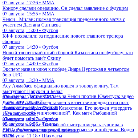
07 августа, 17:26 • ММА
Конору сделали операцию. Он сделал заявление о будущем
07 августа, 15:55 • ММА
Челси - Милан: прямая трансляция предсезонного матча с
участием Дастана Сатпаева
07 августа, 15:00 • Футбол
КФФ похвалили за подписание нового главного тренера
сборной
07 августа, 14:30 • Футбол
Новый тренерский штаб сборной Казахстана по футболу: кто
будет помогать ван'т Схипу
07 августа, 14:00 • Футбол
Эксперт назвал ключ к победе Дияра Нургожая в четвертом
бою UFC
07 августа, 13:30 • ММА
Асу Алмабаев официально вошел в топовую лигу. Там
выступают Царукян и Белал
Как сыграл Дастан Сатпаев за Челси против Ювентуса: видео
07 августа, 13:04 • ММА
матча, что дальше?
Джон ван'т Схип представлен в качестве кандидата на пост
05 августа, 18:07 • Футбол
главного тренера сборной Казахстана. Его должен утвердить
"Чувствую себя уничтоженной". Как матч Рыбакиной
Исполком КФФ
изменил правила тенниса
07 августа, 12:17 • Футбол
05 августа, 19:56 • Теннис
Парень Бибисары Асаубаевой выиграл медаль турнира в
Елена Рыбакина сыграла впервые за месяц и победила. Видео
США и возглавил мировой рейтинг
матча
07 августа, 11:18 • Шахматы