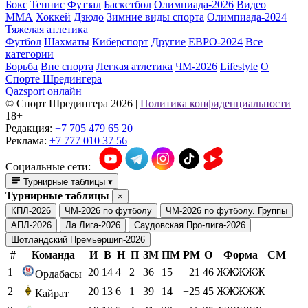
Бокс
Теннис
Футзал
Баскетбол
Олимпиада-2026
Видео
ММА
Хоккей
Дзюдо
Зимние виды спорта
Олимпиада-2024
Тяжелая атлетика
Футбол
Шахматы
Киберспорт
Другие
ЕВРО-2024
Все
категории
Борьба
Вне спорта
Легкая атлетика
ЧМ-2026
Lifestyle
О
Спорте Шредингера
Qazsport онлайн
© Cпорт Шредингера 2026
|
Политика конфиденциальности
18+
Редакция:
+7 705 479 65 20
Реклама:
+7 777 010 37 56
Социальные сети:
Турнирные таблицы
▾
Турнирные таблицы
×
КПЛ-2026
ЧМ-2026 по футболу
ЧМ-2026 по футболу. Группы
АПЛ-2026
Ла Лига-2026
Саудовская Про-лига-2026
Шотландский Премьершип-2026
#
Команда
И
В
Н
П
ЗМ
ПМ
РМ
О
Форма
СМ
1
20
14
4
2
36
15
+21
46
ЖЖЖЖЖ
Ордабасы
2
20
13
6
1
39
14
+25
45
ЖЖЖЖЖ
Кайрат