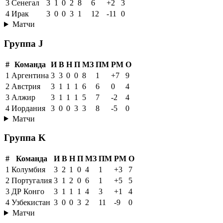
3
Сенегал
3
1
0
2
8
6
+2
3
4
Ирак
3
0
0
3
1
12
-11
0
Матчи
Группа J
#
Команда
И
В
Н
П
МЗ
ПМ
РМ
О
1
Аргентина
3
3
0
0
8
1
+7
9
2
Австрия
3
1
1
1
6
6
0
4
3
Алжир
3
1
1
1
5
7
-2
4
4
Иордания
3
0
0
3
3
8
-5
0
Матчи
Группа K
#
Команда
И
В
Н
П
МЗ
ПМ
РМ
О
1
Колумбия
3
2
1
0
4
1
+3
7
2
Португалия
3
1
2
0
6
1
+5
5
3
ДР Конго
3
1
1
1
4
3
+1
4
4
Узбекистан
3
0
0
3
2
11
-9
0
Матчи