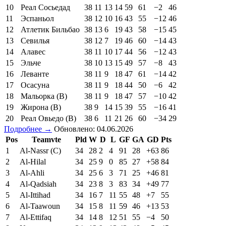
10
Реал Сосьедад
38
11
13
14
59
61
−2
46
11
Эспаньол
38
12
10
16
43
55
−12
46
12
Атлетик Бильбао
38
13
6
19
43
58
−15
45
13
Севилья
38
12
7
19
46
60
−14
43
14
Алавес
38
11
10
17
44
56
−12
43
15
Эльче
38
10
13
15
49
57
−8
43
16
Леванте
38
11
9
18
47
61
−14
42
17
Осасуна
38
11
9
18
44
50
−6
42
18
Мальорка (В)
38
11
9
18
47
57
−10
42
19
Жирона (В)
38
9
14
15
39
55
−16
41
20
Реал Овьедо (В)
38
6
11
21
26
60
−34
29
Подробнее →
Обновлено: 04.06.2026
Pos
Teamvte
Pld
W
D
L
GF
GA
GD
Pts
1
Al-Nassr (C)
34
28
2
4
91
28
+63
86
2
Al-Hilal
34
25
9
0
85
27
+58
84
3
Al-Ahli
34
25
6
3
71
25
+46
81
4
Al-Qadsiah
34
23
8
3
83
34
+49
77
5
Al-Ittihad
34
16
7
11
55
48
+7
55
6
Al-Taawoun
34
15
8
11
59
46
+13
53
7
Al-Ettifaq
34
14
8
12
51
55
−4
50