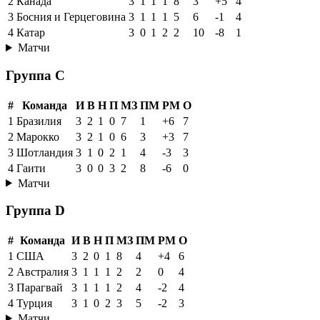
2
Канада
3
1
1
1
8
3
+5
4
3
Босния и Герцеговина
3
1
1
1
5
6
-1
4
4
Катар
3
0
1
2
2
10
-8
1
Матчи
Группа C
#
Команда
И
В
Н
П
МЗ
ПМ
РМ
О
1
Бразилия
3
2
1
0
7
1
+6
7
2
Марокко
3
2
1
0
6
3
+3
7
3
Шотландия
3
1
0
2
1
4
-3
3
4
Гаити
3
0
0
3
2
8
-6
0
Матчи
Группа D
#
Команда
И
В
Н
П
МЗ
ПМ
РМ
О
1
США
3
2
0
1
8
4
+4
6
2
Австралия
3
1
1
1
2
2
0
4
3
Парагвай
3
1
1
1
2
4
-2
4
4
Турция
3
1
0
2
3
5
-2
3
Матчи