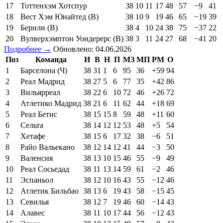
17
Тоттенхэм Хотспур
38
10
11
17
48
57
−9
41
18
Вест Хэм Юнайтед (В)
38
10
9
19
46
65
−19
39
19
Бернли (В)
38
4
10
24
38
75
−37
22
20
Вулверхэмптон Уондерерс (В)
38
3
11
24
27
68
−41
20
Подробнее →
Обновлено: 04.06.2026
Поз
Команда
И
В
Н
П
МЗ
МП
РМ
О
1
Барселона (Ч)
38
31
1
6
95
36
+59
94
2
Реал Мадрид
38
27
5
6
77
35
+42
86
3
Вильярреал
38
22
6
10
72
46
+26
72
4
Атлетико Мадрид
38
21
6
11
62
44
+18
69
5
Реал Бетис
38
15
15
8
59
48
+11
60
6
Сельта
38
14
12
12
53
48
+5
54
7
Хетафе
38
15
6
17
32
38
−6
51
8
Райо Вальекано
38
12
14
12
41
44
−3
50
9
Валенсия
38
13
10
15
46
55
−9
49
10
Реал Сосьедад
38
11
13
14
59
61
−2
46
11
Эспаньол
38
12
10
16
43
55
−12
46
12
Атлетик Бильбао
38
13
6
19
43
58
−15
45
13
Севилья
38
12
7
19
46
60
−14
43
14
Алавес
38
11
10
17
44
56
−12
43