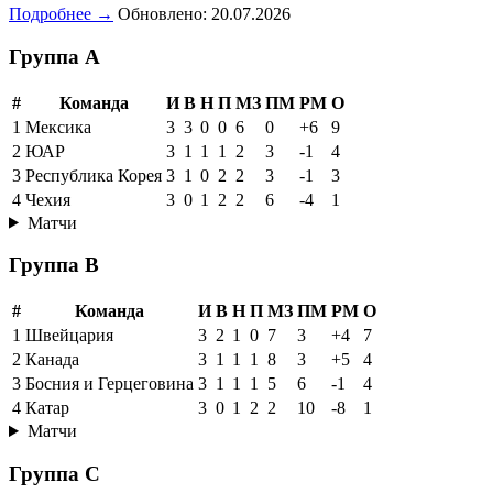
Подробнее →
Обновлено: 20.07.2026
Группа A
#
Команда
И
В
Н
П
МЗ
ПМ
РМ
О
1
Мексика
3
3
0
0
6
0
+6
9
2
ЮАР
3
1
1
1
2
3
-1
4
3
Республика Корея
3
1
0
2
2
3
-1
3
4
Чехия
3
0
1
2
2
6
-4
1
Матчи
Группа B
#
Команда
И
В
Н
П
МЗ
ПМ
РМ
О
1
Швейцария
3
2
1
0
7
3
+4
7
2
Канада
3
1
1
1
8
3
+5
4
3
Босния и Герцеговина
3
1
1
1
5
6
-1
4
4
Катар
3
0
1
2
2
10
-8
1
Матчи
Группа C