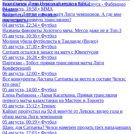
казахстанец Дияр Нургожай место в UFC?
Реал близок к продлению контракта Винисиуса - Фабрицио
04 августа, 18:58 • ММА
Романо
Кайрат и Левски начали матч Лиги чемпионов. А где мне
06 августа, 17:08 • Футбол
посмотреть прямую трансляцию?
еще новости
04 августа, 22:34 • Футбол
Названы фавориты Золотого мяча. Месси даже не в Топ-3
05 августа, 10:36 • Футбол
Молния убила футболиста в Таиланде (Видео)
05 августа, 17:30 • Футбол
Сатпаев остался в запасе на матч с Ювентусом
05 августа, 16:28 • Футбол
Партизан - Тобол: прямая трансляция матча Лиги
Конференций
06 августа, 12:00 • Футбол
Все конкуренты Дастана Сатпаева за место в составе Челси:
кто они?
05 августа, 14:00 • Футбол
Елена Рыбакина - Дарья Касаткина. Прямая трансляция
первого матча казахстанки на Мастерс в Торонто
05 августа, 15:12 • Теннис
Кайрат пропустил на 92-й минуте от Левски: видео гола и
обзор матча Лиги чемпионов
05 августа, 00:19 • Футбол
Шанс для Сатпаева? Челси намерен продать трех нападающих
04 августа, 17:03 • Футбол