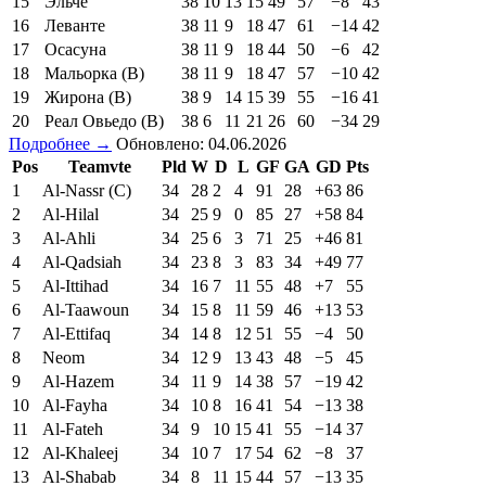
15
Эльче
38
10
13
15
49
57
−8
43
16
Леванте
38
11
9
18
47
61
−14
42
17
Осасуна
38
11
9
18
44
50
−6
42
18
Мальорка (В)
38
11
9
18
47
57
−10
42
19
Жирона (В)
38
9
14
15
39
55
−16
41
20
Реал Овьедо (В)
38
6
11
21
26
60
−34
29
Подробнее →
Обновлено: 04.06.2026
Pos
Teamvte
Pld
W
D
L
GF
GA
GD
Pts
1
Al-Nassr (C)
34
28
2
4
91
28
+63
86
2
Al-Hilal
34
25
9
0
85
27
+58
84
3
Al-Ahli
34
25
6
3
71
25
+46
81
4
Al-Qadsiah
34
23
8
3
83
34
+49
77
5
Al-Ittihad
34
16
7
11
55
48
+7
55
6
Al-Taawoun
34
15
8
11
59
46
+13
53
7
Al-Ettifaq
34
14
8
12
51
55
−4
50
8
Neom
34
12
9
13
43
48
−5
45
9
Al-Hazem
34
11
9
14
38
57
−19
42
10
Al-Fayha
34
10
8
16
41
54
−13
38
11
Al-Fateh
34
9
10
15
41
55
−14
37
12
Al-Khaleej
34
10
7
17
54
62
−8
37
13
Al-Shabab
34
8
11
15
44
57
−13
35