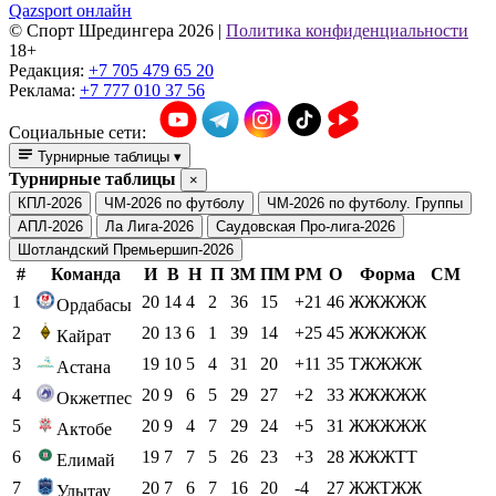
Qazsport онлайн
© Cпорт Шредингера 2026
|
Политика конфиденциальности
18+
Редакция:
+7 705 479 65 20
Реклама:
+7 777 010 37 56
Социальные сети:
Турнирные таблицы
▾
Турнирные таблицы
×
КПЛ-2026
ЧМ-2026 по футболу
ЧМ-2026 по футболу. Группы
АПЛ-2026
Ла Лига-2026
Саудовская Про-лига-2026
Шотландский Премьершип-2026
#
Команда
И
В
Н
П
ЗМ
ПМ
РМ
О
Форма
СМ
1
20
14
4
2
36
15
+21
46
ЖЖЖЖЖ
Ордабасы
2
20
13
6
1
39
14
+25
45
ЖЖЖЖЖ
Кайрат
3
19
10
5
4
31
20
+11
35
ТЖЖЖЖ
Астана
4
20
9
6
5
29
27
+2
33
ЖЖЖЖЖ
Окжетпес
5
20
9
4
7
29
24
+5
31
ЖЖЖЖЖ
Актобе
6
19
7
7
5
26
23
+3
28
ЖЖЖТТ
Елимай
7
20
7
6
7
16
20
-4
27
ЖЖТЖЖ
Улытау