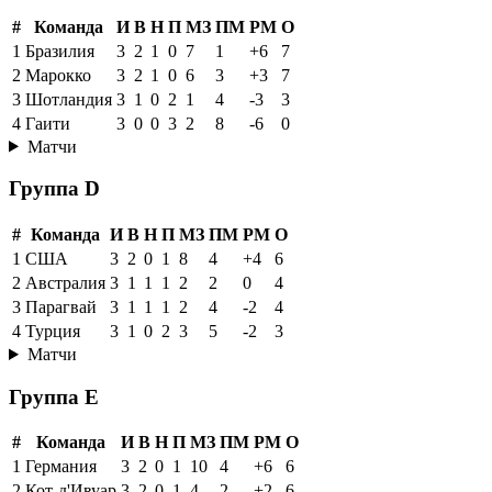
#
Команда
И
В
Н
П
МЗ
ПМ
РМ
О
1
Бразилия
3
2
1
0
7
1
+6
7
2
Марокко
3
2
1
0
6
3
+3
7
3
Шотландия
3
1
0
2
1
4
-3
3
4
Гаити
3
0
0
3
2
8
-6
0
Матчи
Группа D
#
Команда
И
В
Н
П
МЗ
ПМ
РМ
О
1
США
3
2
0
1
8
4
+4
6
2
Австралия
3
1
1
1
2
2
0
4
3
Парагвай
3
1
1
1
2
4
-2
4
4
Турция
3
1
0
2
3
5
-2
3
Матчи
Группа E
#
Команда
И
В
Н
П
МЗ
ПМ
РМ
О
1
Германия
3
2
0
1
10
4
+6
6
2
Кот-д'Ивуар
3
2
0
1
4
2
+2
6