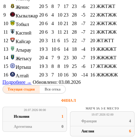
8
20
5
8
7
17
23
-6
23
ЖЖТЖТ
Женис
9
20
6
4
10
23
28
-5
22
ЖЖТЖЖ
Кызылжар
10
20
6
4
10
21
28
-7
22
ЖЖТЖЖ
Тобыл
11
20
6
3
11
21
28
-7
21
ЖЖТЖЖ
Каспий
12
20
3
11
6
15
22
-7
20
ЖТЖТТ
Кайсар
13
19
3
10
6
14
18
-4
19
ЖЖЖЖТ
Атырау
14
20
4
7
9
23
30
-7
19
ЖЖЖЖТ
Жетысу
15
19
3
8
8
19
25
-6
17
ЖТЖЖЖ
Иртыш
16
20
3
7
10
16
30
-14
16
ЖЖЖЖЖ
Алтай
Подробнее →
Обновлено: 03.08.2026
Текущая стадия
Вся сетка
ФИНАЛ
МАТЧ ЗА 3-Е МЕСТО
20.07.2026 00:00
19.07.2026 02:00
Испания
1
Франция
4
Аргентина
0
Англия
6