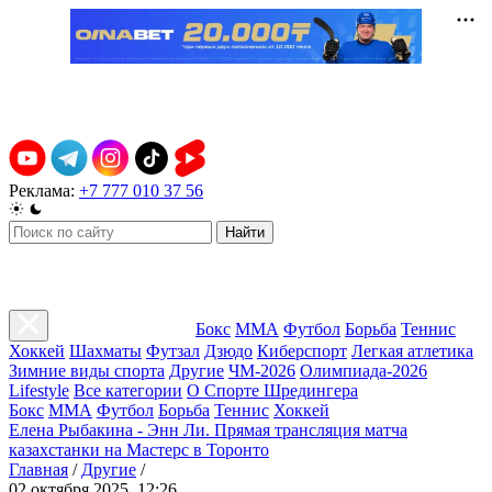
Реклама:
+7 777 010 37 56
Найти
Бокс
ММА
Футбол
Борьба
Теннис
Хоккей
Шахматы
Футзал
Дзюдо
Киберспорт
Легкая атлетика
Зимние виды спорта
Другие
ЧМ-2026
Олимпиада-2026
Lifestyle
Все категории
О Спорте Шредингера
Бокс
ММА
Футбол
Борьба
Теннис
Хоккей
Елена Рыбакина - Энн Ли. Прямая трансляция матча
казахстанки на Мастерс в Торонто
Главная
/
Другие
/
02 октября 2025, 12:26