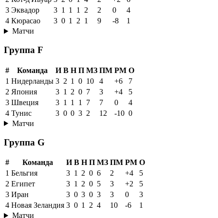
3
Эквадор
3
1
1
1
2
2
0
4
4
Кюрасао
3
0
1
2
1
9
-8
1
Матчи
Группа F
#
Команда
И
В
Н
П
МЗ
ПМ
РМ
О
1
Нидерланды
3
2
1
0
10
4
+6
7
2
Япония
3
1
2
0
7
3
+4
5
3
Швеция
3
1
1
1
7
7
0
4
4
Тунис
3
0
0
3
2
12
-10
0
Матчи
Группа G
#
Команда
И
В
Н
П
МЗ
ПМ
РМ
О
1
Бельгия
3
1
2
0
6
2
+4
5
2
Египет
3
1
2
0
5
3
+2
5
3
Иран
3
0
3
0
3
3
0
3
4
Новая Зеландия
3
0
1
2
4
10
-6
1
Матчи