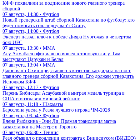
КФФ похвалили за подписание нового главного тренера
сборной
07 августа, 14:30 • Футбол
Новый тренерский штаб сборной Казахстана по футболу: кто
будет помогать голландцу ван'т Схипу
07 августа, 14:00 • Футбол
Эксперт назвал ключ к победе Дияра Нургожая в четвертом
бою UFC
07 августа, 13:30 • ММА
Асу Алмабаев официально вошел в топовую лигу. Там
выступают Царукян и Белал
07 августа, 13:04 • ММА
Джон ван'т Схип представлен в качестве кандидата на пост
главного тренера сборной Казахстана. Его должен утвердить
Исполком КФФ
07 августа, 12:17 • Футбол
Парень Бибисары Асаубаевой выиграл медаль турнира в
США и возглавил мировой рейтинг
07 августа, 11:18 • Шахматы
Барселона увела у Реала лучшего игрока ЧМ-2026
07 августа, 09:54 • Футбол
Елена Рыбакина - Энн Ли. Прямая трансляция матча
казахстанки на Мастерс в Торонто
07 августа, 06:30 • Теннис
Реал объявил о продлении контракта с Винисиусом (ВИДЕО)