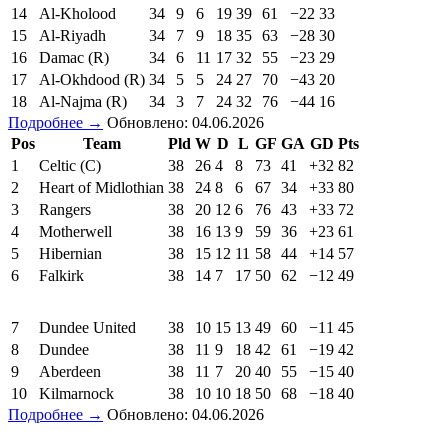
14
Al-Kholood
34
9
6
19
39
61
−22
33
15
Al-Riyadh
34
7
9
18
35
63
−28
30
16
Damac (R)
34
6
11
17
32
55
−23
29
17
Al-Okhdood (R)
34
5
5
24
27
70
−43
20
18
Al-Najma (R)
34
3
7
24
32
76
−44
16
Подробнее →
Обновлено: 04.06.2026
Pos
Team
Pld
W
D
L
GF
GA
GD
Pts
1
Celtic (C)
38
26
4
8
73
41
+32
82
2
Heart of Midlothian
38
24
8
6
67
34
+33
80
3
Rangers
38
20
12
6
76
43
+33
72
4
Motherwell
38
16
13
9
59
36
+23
61
5
Hibernian
38
15
12
11
58
44
+14
57
6
Falkirk
38
14
7
17
50
62
−12
49
7
Dundee United
38
10
15
13
49
60
−11
45
8
Dundee
38
11
9
18
42
61
−19
42
9
Aberdeen
38
11
7
20
40
55
−15
40
10
Kilmarnock
38
10
10
18
50
68
−18
40
Подробнее →
Обновлено: 04.06.2026