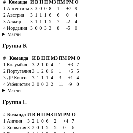
#
Команда
И
В
Н
П
МЗ
ПМ
РМ
О
1
Аргентина
3
3
0
0
8
1
+7
9
2
Австрия
3
1
1
1
6
6
0
4
3
Алжир
3
1
1
1
5
7
-2
4
4
Иордания
3
0
0
3
3
8
-5
0
Матчи
Группа K
#
Команда
И
В
Н
П
МЗ
ПМ
РМ
О
1
Колумбия
3
2
1
0
4
1
+3
7
2
Португалия
3
1
2
0
6
1
+5
5
3
ДР Конго
3
1
1
1
4
3
+1
4
4
Узбекистан
3
0
0
3
2
11
-9
0
Матчи
Группа L
#
Команда
И
В
Н
П
МЗ
ПМ
РМ
О
1
Англия
3
2
1
0
6
2
+4
7
2
Хорватия
3
2
0
1
5
5
0
6