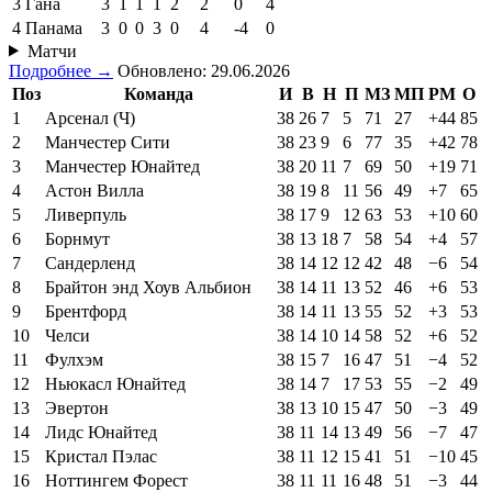
3
Гана
3
1
1
1
2
2
0
4
4
Панама
3
0
0
3
0
4
-4
0
Матчи
Подробнее →
Обновлено: 29.06.2026
Поз
Команда
И
В
Н
П
МЗ
МП
РМ
О
1
Арсенал (Ч)
38
26
7
5
71
27
+44
85
2
Манчестер Сити
38
23
9
6
77
35
+42
78
3
Манчестер Юнайтед
38
20
11
7
69
50
+19
71
4
Астон Вилла
38
19
8
11
56
49
+7
65
5
Ливерпуль
38
17
9
12
63
53
+10
60
6
Борнмут
38
13
18
7
58
54
+4
57
7
Сандерленд
38
14
12
12
42
48
−6
54
8
Брайтон энд Хоув Альбион
38
14
11
13
52
46
+6
53
9
Брентфорд
38
14
11
13
55
52
+3
53
10
Челси
38
14
10
14
58
52
+6
52
11
Фулхэм
38
15
7
16
47
51
−4
52
12
Ньюкасл Юнайтед
38
14
7
17
53
55
−2
49
13
Эвертон
38
13
10
15
47
50
−3
49
14
Лидс Юнайтед
38
11
14
13
49
56
−7
47
15
Кристал Пэлас
38
11
12
15
41
51
−10
45
16
Ноттингем Форест
38
11
11
16
48
51
−3
44