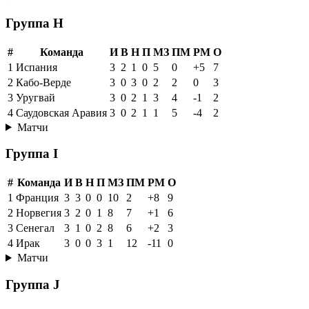
Группа H
#
Команда
И
В
Н
П
МЗ
ПМ
РМ
О
1
Испания
3
2
1
0
5
0
+5
7
2
Кабо-Верде
3
0
3
0
2
2
0
3
3
Уругвай
3
0
2
1
3
4
-1
2
4
Саудовская Аравия
3
0
2
1
1
5
-4
2
Матчи
Группа I
#
Команда
И
В
Н
П
МЗ
ПМ
РМ
О
1
Франция
3
3
0
0
10
2
+8
9
2
Норвегия
3
2
0
1
8
7
+1
6
3
Сенегал
3
1
0
2
8
6
+2
3
4
Ирак
3
0
0
3
1
12
-11
0
Матчи
Группа J