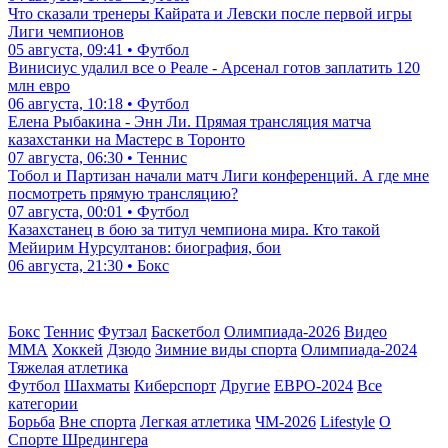
Что сказали тренеры Кайрата и Левски после первой игры
Лиги чемпионов
05 августа, 09:41 • Футбол
Винисиус удалил все о Реале - Арсенал готов заплатить 120
млн евро
06 августа, 10:18 • Футбол
Елена Рыбакина - Энн Ли. Прямая трансляция матча
казахстанки на Мастерс в Торонто
07 августа, 06:30 • Теннис
Тобол и Партизан начали матч Лиги конференций. А где мне
посмотреть прямую трансляцию?
07 августа, 00:01 • Футбол
Казахстанец в бою за титул чемпиона мира. Кто такой
Мейирим Нурсултанов: биография, бои
06 августа, 21:30 • Бокс
Бокс
Теннис
Футзал
Баскетбол
Олимпиада-2026
Видео
ММА
Хоккей
Дзюдо
Зимние виды спорта
Олимпиада-2024
Тяжелая атлетика
Футбол
Шахматы
Киберспорт
Другие
ЕВРО-2024
Все
категории
Борьба
Вне спорта
Легкая атлетика
ЧМ-2026
Lifestyle
О
Спорте Шредингера