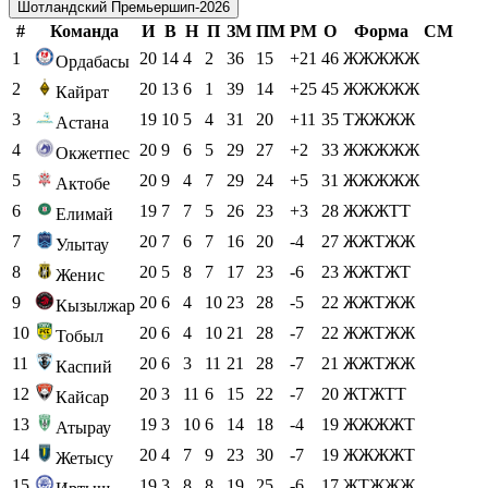
Шотландский Премьершип-2026
#
Команда
И
В
Н
П
ЗМ
ПМ
РМ
О
Форма
СМ
1
20
14
4
2
36
15
+21
46
ЖЖЖЖЖ
Ордабасы
2
20
13
6
1
39
14
+25
45
ЖЖЖЖЖ
Кайрат
3
19
10
5
4
31
20
+11
35
ТЖЖЖЖ
Астана
4
20
9
6
5
29
27
+2
33
ЖЖЖЖЖ
Окжетпес
5
20
9
4
7
29
24
+5
31
ЖЖЖЖЖ
Актобе
6
19
7
7
5
26
23
+3
28
ЖЖЖТТ
Елимай
7
20
7
6
7
16
20
-4
27
ЖЖТЖЖ
Улытау
8
20
5
8
7
17
23
-6
23
ЖЖТЖТ
Женис
9
20
6
4
10
23
28
-5
22
ЖЖТЖЖ
Кызылжар
10
20
6
4
10
21
28
-7
22
ЖЖТЖЖ
Тобыл
11
20
6
3
11
21
28
-7
21
ЖЖТЖЖ
Каспий
12
20
3
11
6
15
22
-7
20
ЖТЖТТ
Кайсар
13
19
3
10
6
14
18
-4
19
ЖЖЖЖТ
Атырау
14
20
4
7
9
23
30
-7
19
ЖЖЖЖТ
Жетысу
15
19
3
8
8
19
25
-6
17
ЖТЖЖЖ