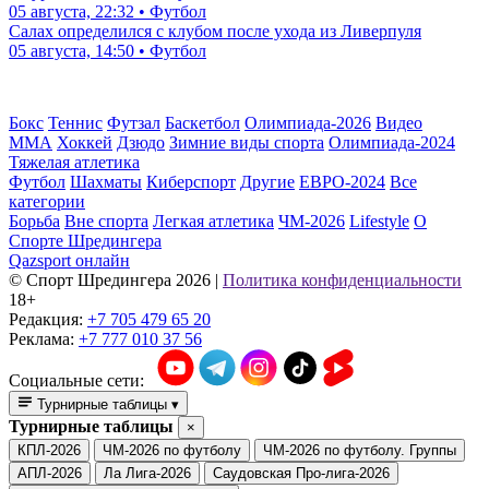
05 августа, 22:32 • Футбол
Салах определился с клубом после ухода из Ливерпуля
05 августа, 14:50 • Футбол
Бокс
Теннис
Футзал
Баскетбол
Олимпиада-2026
Видео
ММА
Хоккей
Дзюдо
Зимние виды спорта
Олимпиада-2024
Тяжелая атлетика
Футбол
Шахматы
Киберспорт
Другие
ЕВРО-2024
Все
категории
Борьба
Вне спорта
Легкая атлетика
ЧМ-2026
Lifestyle
О
Спорте Шредингера
Qazsport онлайн
© Cпорт Шредингера 2026
|
Политика конфиденциальности
18+
Редакция:
+7 705 479 65 20
Реклама:
+7 777 010 37 56
Социальные сети:
Турнирные таблицы
▾
Турнирные таблицы
×
КПЛ-2026
ЧМ-2026 по футболу
ЧМ-2026 по футболу. Группы
АПЛ-2026
Ла Лига-2026
Саудовская Про-лига-2026