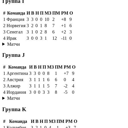
Группа I
#
Команда
И
В
Н
П
МЗ
ПМ
РМ
О
1
Франция
3
3
0
0
10
2
+8
9
2
Норвегия
3
2
0
1
8
7
+1
6
3
Сенегал
3
1
0
2
8
6
+2
3
4
Ирак
3
0
0
3
1
12
-11
0
Матчи
Группа J
#
Команда
И
В
Н
П
МЗ
ПМ
РМ
О
1
Аргентина
3
3
0
0
8
1
+7
9
2
Австрия
3
1
1
1
6
6
0
4
3
Алжир
3
1
1
1
5
7
-2
4
4
Иордания
3
0
0
3
3
8
-5
0
Матчи
Группа K
#
Команда
И
В
Н
П
МЗ
ПМ
РМ
О
1
Колумбия
3
2
1
0
4
1
+3
7