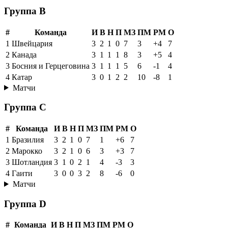
Группа B
#
Команда
И
В
Н
П
МЗ
ПМ
РМ
О
1
Швейцария
3
2
1
0
7
3
+4
7
2
Канада
3
1
1
1
8
3
+5
4
3
Босния и Герцеговина
3
1
1
1
5
6
-1
4
4
Катар
3
0
1
2
2
10
-8
1
Матчи
Группа C
#
Команда
И
В
Н
П
МЗ
ПМ
РМ
О
1
Бразилия
3
2
1
0
7
1
+6
7
2
Марокко
3
2
1
0
6
3
+3
7
3
Шотландия
3
1
0
2
1
4
-3
3
4
Гаити
3
0
0
3
2
8
-6
0
Матчи
Группа D
#
Команда
И
В
Н
П
МЗ
ПМ
РМ
О