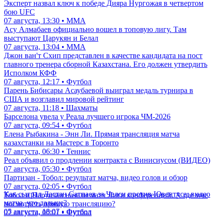
Эксперт назвал ключ к победе Дияра Нургожая в четвертом
бою UFC
07 августа, 13:30 • ММА
Асу Алмабаев официально вошел в топовую лигу. Там
выступают Царукян и Белал
07 августа, 13:04 • ММА
Джон ван'т Схип представлен в качестве кандидата на пост
главного тренера сборной Казахстана. Его должен утвердить
Исполком КФФ
07 августа, 12:17 • Футбол
Парень Бибисары Асаубаевой выиграл медаль турнира в
США и возглавил мировой рейтинг
07 августа, 11:18 • Шахматы
Барселона увела у Реала лучшего игрока ЧМ-2026
07 августа, 09:54 • Футбол
Елена Рыбакина - Энн Ли. Прямая трансляция матча
казахстанки на Мастерс в Торонто
07 августа, 06:30 • Теннис
Реал объявил о продлении контракта с Винисиусом (ВИДЕО)
07 августа, 05:30 • Футбол
Партизан - Тобол: результат матча, видео голов и обзор
07 августа, 02:05 • Футбол
Как сыграл Дастан Сатпаев за Челси против Ювентуса: видео
Тобол и Партизан начали матч Лиги конференций. А где мне
матча, что дальше?
посмотреть прямую трансляцию?
05 августа, 18:07 • Футбол
07 августа, 00:01 • Футбол