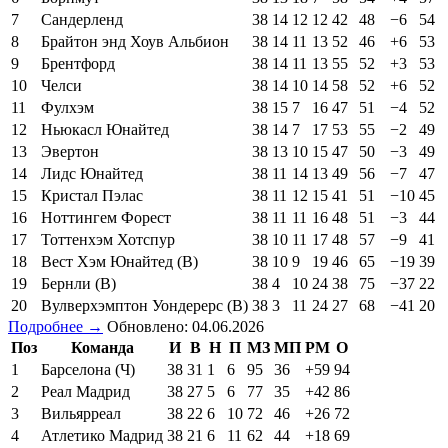
7
Сандерленд
38
14
12
12
42
48
−6
54
8
Брайтон энд Хоув Альбион
38
14
11
13
52
46
+6
53
9
Брентфорд
38
14
11
13
55
52
+3
53
10
Челси
38
14
10
14
58
52
+6
52
11
Фулхэм
38
15
7
16
47
51
−4
52
12
Ньюкасл Юнайтед
38
14
7
17
53
55
−2
49
13
Эвертон
38
13
10
15
47
50
−3
49
14
Лидс Юнайтед
38
11
14
13
49
56
−7
47
15
Кристал Пэлас
38
11
12
15
41
51
−10
45
16
Ноттингем Форест
38
11
11
16
48
51
−3
44
17
Тоттенхэм Хотспур
38
10
11
17
48
57
−9
41
18
Вест Хэм Юнайтед (В)
38
10
9
19
46
65
−19
39
19
Бернли (В)
38
4
10
24
38
75
−37
22
20
Вулверхэмптон Уондерерс (В)
38
3
11
24
27
68
−41
20
Подробнее →
Обновлено: 04.06.2026
Поз
Команда
И
В
Н
П
МЗ
МП
РМ
О
1
Барселона (Ч)
38
31
1
6
95
36
+59
94
2
Реал Мадрид
38
27
5
6
77
35
+42
86
3
Вильярреал
38
22
6
10
72
46
+26
72
4
Атлетико Мадрид
38
21
6
11
62
44
+18
69