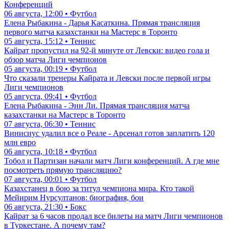
Конференций
06 августа, 12:00 • Футбол
Елена Рыбакина - Дарья Касаткина. Прямая трансляция
первого матча казахстанки на Мастерс в Торонто
05 августа, 15:12 • Теннис
Кайрат пропустил на 92-й минуте от Левски: видео гола и
обзор матча Лиги чемпионов
05 августа, 00:19 • Футбол
Что сказали тренеры Кайрата и Левски после первой игры
Лиги чемпионов
05 августа, 09:41 • Футбол
Елена Рыбакина - Энн Ли. Прямая трансляция матча
казахстанки на Мастерс в Торонто
07 августа, 06:30 • Теннис
Винисиус удалил все о Реале - Арсенал готов заплатить 120
млн евро
06 августа, 10:18 • Футбол
Тобол и Партизан начали матч Лиги конференций. А где мне
посмотреть прямую трансляцию?
07 августа, 00:01 • Футбол
Казахстанец в бою за титул чемпиона мира. Кто такой
Мейирим Нурсултанов: биография, бои
06 августа, 21:30 • Бокс
Кайрат за 6 часов продал все билеты на матч Лиги чемпионов
в Туркестане. А почему там?