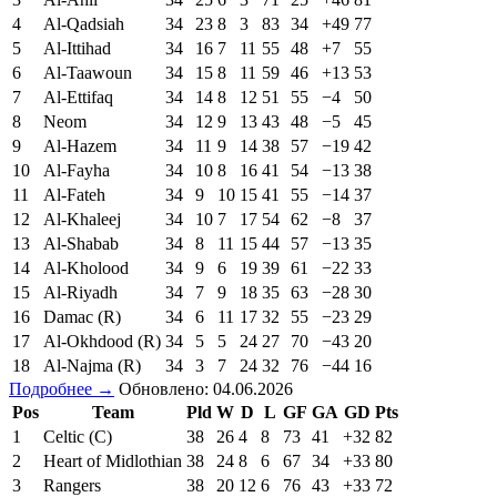
4
Al-Qadsiah
34
23
8
3
83
34
+49
77
5
Al-Ittihad
34
16
7
11
55
48
+7
55
6
Al-Taawoun
34
15
8
11
59
46
+13
53
7
Al-Ettifaq
34
14
8
12
51
55
−4
50
8
Neom
34
12
9
13
43
48
−5
45
9
Al-Hazem
34
11
9
14
38
57
−19
42
10
Al-Fayha
34
10
8
16
41
54
−13
38
11
Al-Fateh
34
9
10
15
41
55
−14
37
12
Al-Khaleej
34
10
7
17
54
62
−8
37
13
Al-Shabab
34
8
11
15
44
57
−13
35
14
Al-Kholood
34
9
6
19
39
61
−22
33
15
Al-Riyadh
34
7
9
18
35
63
−28
30
16
Damac (R)
34
6
11
17
32
55
−23
29
17
Al-Okhdood (R)
34
5
5
24
27
70
−43
20
18
Al-Najma (R)
34
3
7
24
32
76
−44
16
Подробнее →
Обновлено: 04.06.2026
Pos
Team
Pld
W
D
L
GF
GA
GD
Pts
1
Celtic (C)
38
26
4
8
73
41
+32
82
2
Heart of Midlothian
38
24
8
6
67
34
+33
80
3
Rangers
38
20
12
6
76
43
+33
72