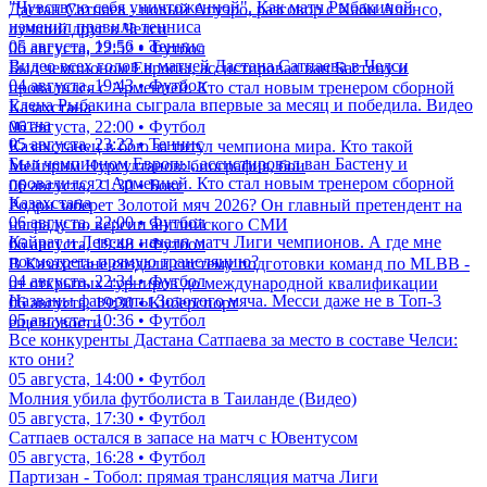
"Чувствую себя уничтоженной". Как матч Рыбакиной
Дастан Сатпаев - новый Агуэро, разговор с Хаби Алонсо,
изменил правила тенниса
лучший друг в Челси
05 августа, 19:56 • Теннис
06 августа, 22:52 • Футбол
Видео всех голов и матчей Дастана Сатпаева в Челси
Был чемпионом Европы, ассистировал ван Бастену и
04 августа, 19:43 • Футбол
провалился с Арменией. Кто стал новым тренером сборной
Елена Рыбакина сыграла впервые за месяц и победила. Видео
Казахстана
матча
06 августа, 22:00 • Футбол
05 августа, 23:23 • Теннис
Казахстанец в бою за титул чемпиона мира. Кто такой
Был чемпионом Европы, ассистировал ван Бастену и
Мейирим Нурсултанов: биография, бои
провалился с Арменией. Кто стал новым тренером сборной
06 августа, 21:30 • Бокс
Казахстана
Родри заберет Золотой мяч 2026? Он главный претендент на
06 августа, 22:00 • Футбол
награду по версии английского СМИ
Кайрат и Левски начали матч Лиги чемпионов. А где мне
06 августа, 19:48 • Футбол
посмотреть прямую трансляцию?
В Казахстане создали систему подготовки команд по MLBB -
04 августа, 22:34 • Футбол
от открытых турниров до международной квалификации
Названы фавориты Золотого мяча. Месси даже не в Топ-3
06 августа, 19:30 • Киберспорт
05 августа, 10:36 • Футбол
еще новости
Все конкуренты Дастана Сатпаева за место в составе Челси:
кто они?
05 августа, 14:00 • Футбол
Молния убила футболиста в Таиланде (Видео)
05 августа, 17:30 • Футбол
Сатпаев остался в запасе на матч с Ювентусом
05 августа, 16:28 • Футбол
Партизан - Тобол: прямая трансляция матча Лиги