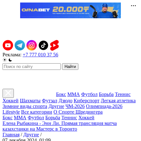
Реклама:
+7 777 010 37 56
Найти
Бокс
ММА
Футбол
Борьба
Теннис
Хоккей
Шахматы
Футзал
Дзюдо
Киберспорт
Легкая атлетика
Зимние виды спорта
Другие
ЧМ-2026
Олимпиада-2026
Lifestyle
Все категории
О Спорте Шредингера
Бокс
ММА
Футбол
Борьба
Теннис
Хоккей
Елена Рыбакина - Энн Ли. Прямая трансляция матча
казахстанки на Мастерс в Торонто
Главная
/
Другие
/
07 декабря 2024, 01:09