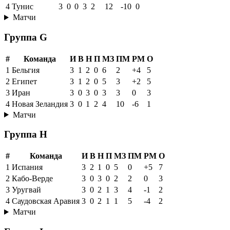
4
Тунис
3
0
0
3
2
12
-10
0
Матчи
Группа G
#
Команда
И
В
Н
П
МЗ
ПМ
РМ
О
1
Бельгия
3
1
2
0
6
2
+4
5
2
Египет
3
1
2
0
5
3
+2
5
3
Иран
3
0
3
0
3
3
0
3
4
Новая Зеландия
3
0
1
2
4
10
-6
1
Матчи
Группа H
#
Команда
И
В
Н
П
МЗ
ПМ
РМ
О
1
Испания
3
2
1
0
5
0
+5
7
2
Кабо-Верде
3
0
3
0
2
2
0
3
3
Уругвай
3
0
2
1
3
4
-1
2
4
Саудовская Аравия
3
0
2
1
1
5
-4
2
Матчи