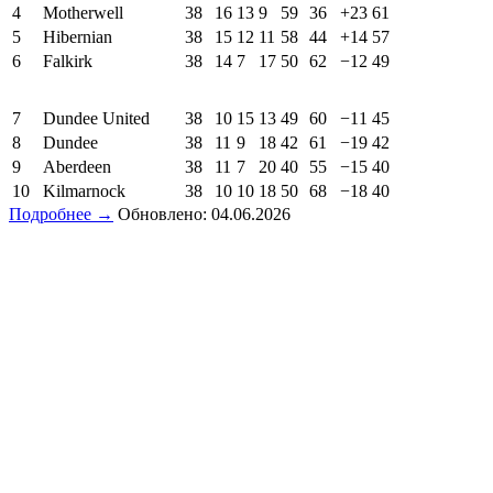
4
Motherwell
38
16
13
9
59
36
+23
61
5
Hibernian
38
15
12
11
58
44
+14
57
6
Falkirk
38
14
7
17
50
62
−12
49
7
Dundee United
38
10
15
13
49
60
−11
45
8
Dundee
38
11
9
18
42
61
−19
42
9
Aberdeen
38
11
7
20
40
55
−15
40
10
Kilmarnock
38
10
10
18
50
68
−18
40
Подробнее →
Обновлено: 04.06.2026