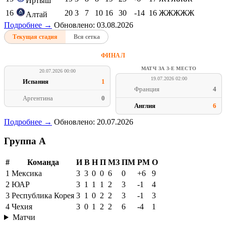
Иртыш
16
20
3
7
10
16
30
-14
16
ЖЖЖЖЖ
Алтай
Подробнее →
Обновлено: 03.08.2026
Текущая стадия
Вся сетка
ФИНАЛ
МАТЧ ЗА 3-Е МЕСТО
20.07.2026 00:00
19.07.2026 02:00
Испания
1
Франция
4
Аргентина
0
Англия
6
Подробнее →
Обновлено: 20.07.2026
Группа A
#
Команда
И
В
Н
П
МЗ
ПМ
РМ
О
1
Мексика
3
3
0
0
6
0
+6
9
2
ЮАР
3
1
1
1
2
3
-1
4
3
Республика Корея
3
1
0
2
2
3
-1
3
4
Чехия
3
0
1
2
2
6
-4
1
Матчи