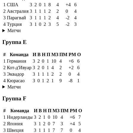
1
США
3
2
0
1
8
4
+4
6
2
Австралия
3
1
1
1
2
2
0
4
3
Парагвай
3
1
1
1
2
4
-2
4
4
Турция
3
1
0
2
3
5
-2
3
Матчи
Группа E
#
Команда
И
В
Н
П
МЗ
ПМ
РМ
О
1
Германия
3
2
0
1
10
4
+6
6
2
Кот-д'Ивуар
3
2
0
1
4
2
+2
6
3
Эквадор
3
1
1
1
2
2
0
4
4
Кюрасао
3
0
1
2
1
9
-8
1
Матчи
Группа F
#
Команда
И
В
Н
П
МЗ
ПМ
РМ
О
1
Нидерланды
3
2
1
0
10
4
+6
7
2
Япония
3
1
2
0
7
3
+4
5
3
Швеция
3
1
1
1
7
7
0
4