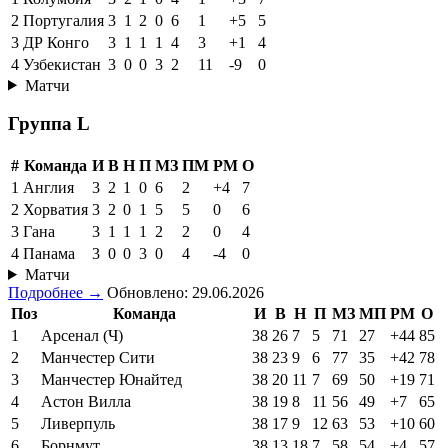
2
Португалия
3
1
2
0
6
1
+5
5
3
ДР Конго
3
1
1
1
4
3
+1
4
4
Узбекистан
3
0
0
3
2
11
-9
0
Матчи
Группа L
#
Команда
И
В
Н
П
МЗ
ПМ
РМ
О
1
Англия
3
2
1
0
6
2
+4
7
2
Хорватия
3
2
0
1
5
5
0
6
3
Гана
3
1
1
1
2
2
0
4
4
Панама
3
0
0
3
0
4
-4
0
Матчи
Подробнее →
Обновлено: 29.06.2026
Поз
Команда
И
В
Н
П
МЗ
МП
РМ
О
1
Арсенал (Ч)
38
26
7
5
71
27
+44
85
2
Манчестер Сити
38
23
9
6
77
35
+42
78
3
Манчестер Юнайтед
38
20
11
7
69
50
+19
71
4
Астон Вилла
38
19
8
11
56
49
+7
65
5
Ливерпуль
38
17
9
12
63
53
+10
60
6
Борнмут
38
13
18
7
58
54
+4
57