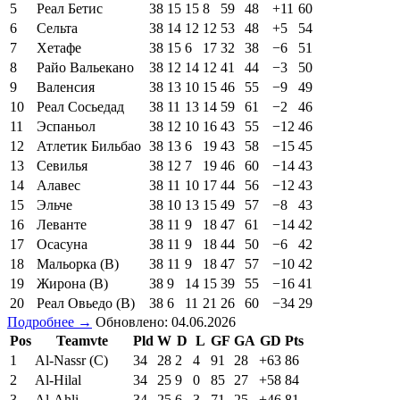
5
Реал Бетис
38
15
15
8
59
48
+11
60
6
Сельта
38
14
12
12
53
48
+5
54
7
Хетафе
38
15
6
17
32
38
−6
51
8
Райо Вальекано
38
12
14
12
41
44
−3
50
9
Валенсия
38
13
10
15
46
55
−9
49
10
Реал Сосьедад
38
11
13
14
59
61
−2
46
11
Эспаньол
38
12
10
16
43
55
−12
46
12
Атлетик Бильбао
38
13
6
19
43
58
−15
45
13
Севилья
38
12
7
19
46
60
−14
43
14
Алавес
38
11
10
17
44
56
−12
43
15
Эльче
38
10
13
15
49
57
−8
43
16
Леванте
38
11
9
18
47
61
−14
42
17
Осасуна
38
11
9
18
44
50
−6
42
18
Мальорка (В)
38
11
9
18
47
57
−10
42
19
Жирона (В)
38
9
14
15
39
55
−16
41
20
Реал Овьедо (В)
38
6
11
21
26
60
−34
29
Подробнее →
Обновлено: 04.06.2026
Pos
Teamvte
Pld
W
D
L
GF
GA
GD
Pts
1
Al-Nassr (C)
34
28
2
4
91
28
+63
86
2
Al-Hilal
34
25
9
0
85
27
+58
84
3
Al-Ahli
34
25
6
3
71
25
+46
81