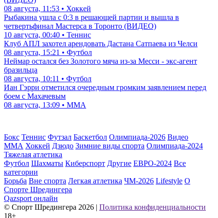
08 августа, 11:53 • Хоккей
Рыбакина ушла с 0:3 в решающей партии и вышла в
четвертьфинал Мастерса в Торонто (ВИДЕО)
10 августа, 00:40 • Теннис
Клуб АПЛ захотел арендовать Дастана Сатпаева из Челси
08 августа, 15:21 • Футбол
Неймар остался без Золотого мяча из-за Месси - экс-агент
бразильца
08 августа, 10:11 • Футбол
Иан Гэрри отметился очередным громким заявлением перед
боем с Махачевым
08 августа, 13:09 • ММА
Бокс
Теннис
Футзал
Баскетбол
Олимпиада-2026
Видео
ММА
Хоккей
Дзюдо
Зимние виды спорта
Олимпиада-2024
Тяжелая атлетика
Футбол
Шахматы
Киберспорт
Другие
ЕВРО-2024
Все
категории
Борьба
Вне спорта
Легкая атлетика
ЧМ-2026
Lifestyle
О
Спорте Шредингера
Qazsport онлайн
© Cпорт Шредингера 2026
|
Политика конфиденциальности
18+