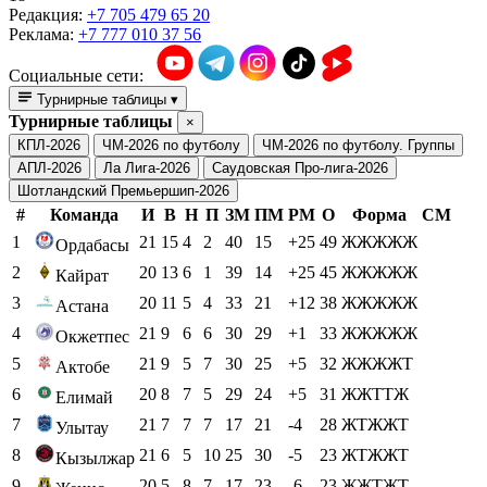
Редакция:
+7 705 479 65 20
Реклама:
+7 777 010 37 56
Социальные сети:
Турнирные таблицы
▾
Турнирные таблицы
×
КПЛ-2026
ЧМ-2026 по футболу
ЧМ-2026 по футболу. Группы
АПЛ-2026
Ла Лига-2026
Саудовская Про-лига-2026
Шотландский Премьершип-2026
#
Команда
И
В
Н
П
ЗМ
ПМ
РМ
О
Форма
СМ
1
21
15
4
2
40
15
+25
49
ЖЖЖЖЖ
Ордабасы
2
20
13
6
1
39
14
+25
45
ЖЖЖЖЖ
Кайрат
3
20
11
5
4
33
21
+12
38
ЖЖЖЖЖ
Астана
4
21
9
6
6
30
29
+1
33
ЖЖЖЖЖ
Окжетпес
5
21
9
5
7
30
25
+5
32
ЖЖЖЖТ
Актобе
6
20
8
7
5
29
24
+5
31
ЖЖТТЖ
Елимай
7
21
7
7
7
17
21
-4
28
ЖТЖЖТ
Улытау
8
21
6
5
10
25
30
-5
23
ЖТЖЖТ
Кызылжар
9
20
5
8
7
17
23
-6
23
ЖЖТЖТ