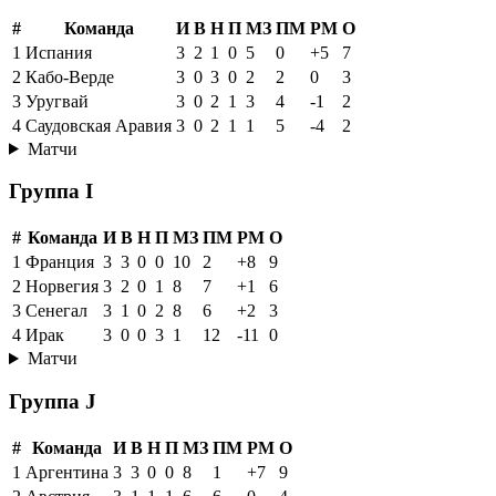
#
Команда
И
В
Н
П
МЗ
ПМ
РМ
О
1
Испания
3
2
1
0
5
0
+5
7
2
Кабо-Верде
3
0
3
0
2
2
0
3
3
Уругвай
3
0
2
1
3
4
-1
2
4
Саудовская Аравия
3
0
2
1
1
5
-4
2
Матчи
Группа I
#
Команда
И
В
Н
П
МЗ
ПМ
РМ
О
1
Франция
3
3
0
0
10
2
+8
9
2
Норвегия
3
2
0
1
8
7
+1
6
3
Сенегал
3
1
0
2
8
6
+2
3
4
Ирак
3
0
0
3
1
12
-11
0
Матчи
Группа J
#
Команда
И
В
Н
П
МЗ
ПМ
РМ
О
1
Аргентина
3
3
0
0
8
1
+7
9