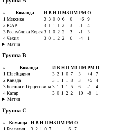
Группа A
#
Команда
И
В
Н
П
МЗ
ПМ
РМ
О
1
Мексика
3
3
0
0
6
0
+6
9
2
ЮАР
3
1
1
1
2
3
-1
4
3
Республика Корея
3
1
0
2
2
3
-1
3
4
Чехия
3
0
1
2
2
6
-4
1
Матчи
Группа B
#
Команда
И
В
Н
П
МЗ
ПМ
РМ
О
1
Швейцария
3
2
1
0
7
3
+4
7
2
Канада
3
1
1
1
8
3
+5
4
3
Босния и Герцеговина
3
1
1
1
5
6
-1
4
4
Катар
3
0
1
2
2
10
-8
1
Матчи
Группа C
#
Команда
И
В
Н
П
МЗ
ПМ
РМ
О
1
Бразилия
3
2
1
0
7
1
+6
7