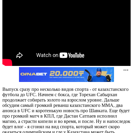
Выпуск сразу про несколько видов спорта - от казахстанского
футбола до UFC. Начнем с бокса, где Торехан Сабырхан
продолжает собирать золото на взрослом уровне. Дальше
обсудим самый громкий реванш казахстанского ММА, два
анонса в UFC и коротенькую новость про Шавката. Еще будет
про громкий матч в КПЛ, где Дастан Сатпаев исполнил
магию, а страсти кипели и во время, и после. Ну и напоследок
будет влог - я сгонял на вид спорта, который может скоро
оказаться олимпийским и где у Казахстана может быть