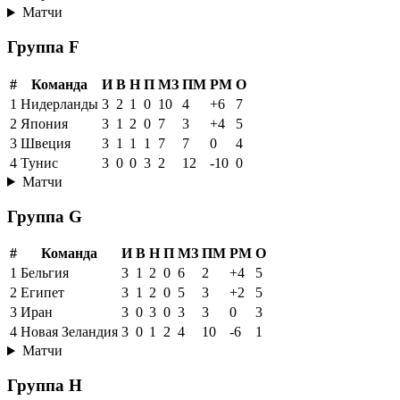
Матчи
Группа F
#
Команда
И
В
Н
П
МЗ
ПМ
РМ
О
1
Нидерланды
3
2
1
0
10
4
+6
7
2
Япония
3
1
2
0
7
3
+4
5
3
Швеция
3
1
1
1
7
7
0
4
4
Тунис
3
0
0
3
2
12
-10
0
Матчи
Группа G
#
Команда
И
В
Н
П
МЗ
ПМ
РМ
О
1
Бельгия
3
1
2
0
6
2
+4
5
2
Египет
3
1
2
0
5
3
+2
5
3
Иран
3
0
3
0
3
3
0
3
4
Новая Зеландия
3
0
1
2
4
10
-6
1
Матчи
Группа H