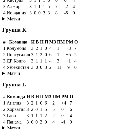
2
Австрия
3
1
1
1
6
6
0
4
3
Алжир
3
1
1
1
5
7
-2
4
4
Иордания
3
0
0
3
3
8
-5
0
Матчи
Группа K
#
Команда
И
В
Н
П
МЗ
ПМ
РМ
О
1
Колумбия
3
2
1
0
4
1
+3
7
2
Португалия
3
1
2
0
6
1
+5
5
3
ДР Конго
3
1
1
1
4
3
+1
4
4
Узбекистан
3
0
0
3
2
11
-9
0
Матчи
Группа L
#
Команда
И
В
Н
П
МЗ
ПМ
РМ
О
1
Англия
3
2
1
0
6
2
+4
7
2
Хорватия
3
2
0
1
5
5
0
6
3
Гана
3
1
1
1
2
2
0
4
4
Панама
3
0
0
3
0
4
-4
0
Матчи