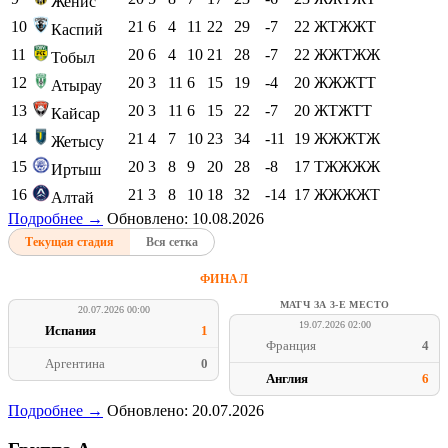
Женис
10
21
6
4
11
22
29
-7
22
ЖТЖЖТ
Каспий
11
20
6
4
10
21
28
-7
22
ЖЖТЖЖ
Тобыл
12
20
3
11
6
15
19
-4
20
ЖЖЖТТ
Атырау
13
20
3
11
6
15
22
-7
20
ЖТЖТТ
Кайсар
14
21
4
7
10
23
34
-11
19
ЖЖЖТЖ
Жетысу
15
20
3
8
9
20
28
-8
17
ТЖЖЖЖ
Иртыш
16
21
3
8
10
18
32
-14
17
ЖЖЖЖТ
Алтай
Подробнее →
Обновлено: 10.08.2026
Текущая стадия
Вся сетка
ФИНАЛ
МАТЧ ЗА 3-Е МЕСТО
20.07.2026 00:00
19.07.2026 02:00
Испания
1
Франция
4
Аргентина
0
Англия
6
Подробнее →
Обновлено: 20.07.2026