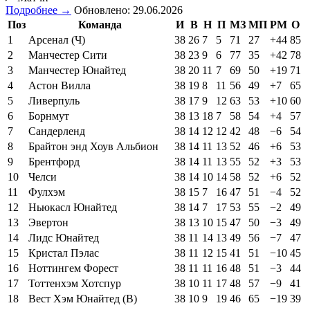
Подробнее →
Обновлено: 29.06.2026
Поз
Команда
И
В
Н
П
МЗ
МП
РМ
О
1
Арсенал (Ч)
38
26
7
5
71
27
+44
85
2
Манчестер Сити
38
23
9
6
77
35
+42
78
3
Манчестер Юнайтед
38
20
11
7
69
50
+19
71
4
Астон Вилла
38
19
8
11
56
49
+7
65
5
Ливерпуль
38
17
9
12
63
53
+10
60
6
Борнмут
38
13
18
7
58
54
+4
57
7
Сандерленд
38
14
12
12
42
48
−6
54
8
Брайтон энд Хоув Альбион
38
14
11
13
52
46
+6
53
9
Брентфорд
38
14
11
13
55
52
+3
53
10
Челси
38
14
10
14
58
52
+6
52
11
Фулхэм
38
15
7
16
47
51
−4
52
12
Ньюкасл Юнайтед
38
14
7
17
53
55
−2
49
13
Эвертон
38
13
10
15
47
50
−3
49
14
Лидс Юнайтед
38
11
14
13
49
56
−7
47
15
Кристал Пэлас
38
11
12
15
41
51
−10
45
16
Ноттингем Форест
38
11
11
16
48
51
−3
44
17
Тоттенхэм Хотспур
38
10
11
17
48
57
−9
41
18
Вест Хэм Юнайтед (В)
38
10
9
19
46
65
−19
39