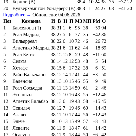
19
Бернли (В)
38
4
10
24
38
75
−37
22
20
Вулверхэмптон Уондерерс (В)
38
3
11
24
27
68
−41
20
Подробнее →
Обновлено: 04.06.2026
Поз
Команда
И
В
Н
П
МЗ
МП
РМ
О
1
Барселона (Ч)
38
31
1
6
95
36
+59
94
2
Реал Мадрид
38
27
5
6
77
35
+42
86
3
Вильярреал
38
22
6
10
72
46
+26
72
4
Атлетико Мадрид
38
21
6
11
62
44
+18
69
5
Реал Бетис
38
15
15
8
59
48
+11
60
6
Сельта
38
14
12
12
53
48
+5
54
7
Хетафе
38
15
6
17
32
38
−6
51
8
Райо Вальекано
38
12
14
12
41
44
−3
50
9
Валенсия
38
13
10
15
46
55
−9
49
10
Реал Сосьедад
38
11
13
14
59
61
−2
46
11
Эспаньол
38
12
10
16
43
55
−12
46
12
Атлетик Бильбао
38
13
6
19
43
58
−15
45
13
Севилья
38
12
7
19
46
60
−14
43
14
Алавес
38
11
10
17
44
56
−12
43
15
Эльче
38
10
13
15
49
57
−8
43
16
Леванте
38
11
9
18
47
61
−14
42
17
Осасуна
38
11
9
18
44
50
−6
42