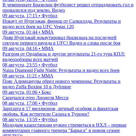
В чемпионате Бразилии футболист решил отпраздновать гол и
провалился под землю. Видео
09 августа, 17:15 • Футбол
Нокаут от Нургожая, финиш от Салкиллда. Результаты и
видео всех боев на UFC Vegas 120
09 августа, 01:44 • ММА
Дияр Нургожай нокаутировал бразильца на последней
секунде первого раунда в UFC! Видео и слова после боя
09 августа, 04:16 • ММА
Разгром от Ордабасы и другие результаты 21-го тура КПЛ:
видеоообзоры всех матчей
08 августа, 23:55 • Футбол
Naiza Diamond Fight Night: Результаты и видео всех боев
08 августа, 11:21 • ММА
Пояс Алимханулы обрел нового чемпиона: Результаты и
видео Zuffa Boxing 10 в Дублине
09 августа, 01:06 • Бокс
Скончался отец Лионеля Месси
08 августа, 17:06 • Футбол
Зарплата в 17 миллионов, личный особняк и фанатская
любовь. Как встретили Салаха в Турции?
08 августа, 13:59 • Футбол
Молодым казахстанцам нужно стремиться в НХЛ – первые
комментарии главного тренера "Барыса" в новом сезоне
(ВИДЕО)