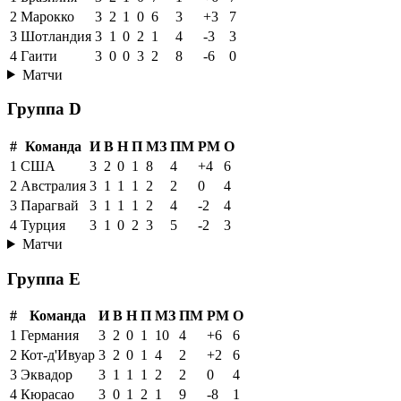
2
Марокко
3
2
1
0
6
3
+3
7
3
Шотландия
3
1
0
2
1
4
-3
3
4
Гаити
3
0
0
3
2
8
-6
0
Матчи
Группа D
#
Команда
И
В
Н
П
МЗ
ПМ
РМ
О
1
США
3
2
0
1
8
4
+4
6
2
Австралия
3
1
1
1
2
2
0
4
3
Парагвай
3
1
1
1
2
4
-2
4
4
Турция
3
1
0
2
3
5
-2
3
Матчи
Группа E
#
Команда
И
В
Н
П
МЗ
ПМ
РМ
О
1
Германия
3
2
0
1
10
4
+6
6
2
Кот-д'Ивуар
3
2
0
1
4
2
+2
6
3
Эквадор
3
1
1
1
2
2
0
4
4
Кюрасао
3
0
1
2
1
9
-8
1