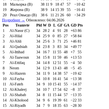
18
Мальорка (В)
38
11
9
18
47
57
−10
42
19
Жирона (В)
38
9
14
15
39
55
−16
41
20
Реал Овьедо (В)
38
6
11
21
26
60
−34
29
Подробнее →
Обновлено: 04.06.2026
Pos
Teamvte
Pld
W
D
L
GF
GA
GD
Pts
1
Al-Nassr (C)
34
28
2
4
91
28
+63
86
2
Al-Hilal
34
25
9
0
85
27
+58
84
3
Al-Ahli
34
25
6
3
71
25
+46
81
4
Al-Qadsiah
34
23
8
3
83
34
+49
77
5
Al-Ittihad
34
16
7
11
55
48
+7
55
6
Al-Taawoun
34
15
8
11
59
46
+13
53
7
Al-Ettifaq
34
14
8
12
51
55
−4
50
8
Neom
34
12
9
13
43
48
−5
45
9
Al-Hazem
34
11
9
14
38
57
−19
42
10
Al-Fayha
34
10
8
16
41
54
−13
38
11
Al-Fateh
34
9
10
15
41
55
−14
37
12
Al-Khaleej
34
10
7
17
54
62
−8
37
13
Al-Shabab
34
8
11
15
44
57
−13
35
14
Al-Kholood
34
9
6
19
39
61
−22
33
15
Al-Riyadh
34
7
9
18
35
63
−28
30