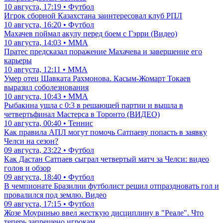
10 августа, 17:19 • Футбол
Игрок сборной Казахстана заинтересовал клуб РПЛ
10 августа, 16:20 • Футбол
Махачев поймал акулу перед боем с Гэрри (Видео)
10 августа, 14:03 • ММА
Пратес предсказал поражение Махачева и завершение его
карьеры
10 августа, 12:11 • ММА
Умер отец Шавката Рахмонова. Касым-Жомарт Токаев
выразил соболезнования
10 августа, 10:43 • ММА
Рыбакина ушла с 0:3 в решающей партии и вышла в
четвертьфинал Мастерса в Торонто (ВИДЕО)
10 августа, 00:40 • Теннис
Как правила АПЛ могут помочь Сатпаеву попасть в заявку
Челси на сезон?
09 августа, 23:22 • Футбол
Как Дастан Сатпаев сыграл четвертый матч за Челси: видео
голов и обзор
09 августа, 18:40 • Футбол
В чемпионате Бразилии футболист решил отпраздновать гол и
провалился под землю. Видео
09 августа, 17:15 • Футбол
Жозе Моуринью ввел жесткую дисциплину в "Реале". Что
теперь запрещено игрокам