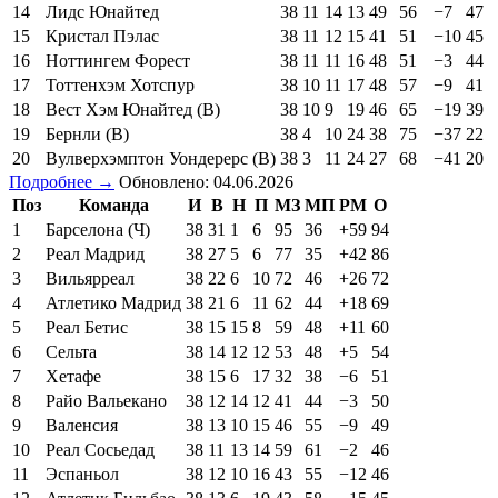
14
Лидс Юнайтед
38
11
14
13
49
56
−7
47
15
Кристал Пэлас
38
11
12
15
41
51
−10
45
16
Ноттингем Форест
38
11
11
16
48
51
−3
44
17
Тоттенхэм Хотспур
38
10
11
17
48
57
−9
41
18
Вест Хэм Юнайтед (В)
38
10
9
19
46
65
−19
39
19
Бернли (В)
38
4
10
24
38
75
−37
22
20
Вулверхэмптон Уондерерс (В)
38
3
11
24
27
68
−41
20
Подробнее →
Обновлено: 04.06.2026
Поз
Команда
И
В
Н
П
МЗ
МП
РМ
О
1
Барселона (Ч)
38
31
1
6
95
36
+59
94
2
Реал Мадрид
38
27
5
6
77
35
+42
86
3
Вильярреал
38
22
6
10
72
46
+26
72
4
Атлетико Мадрид
38
21
6
11
62
44
+18
69
5
Реал Бетис
38
15
15
8
59
48
+11
60
6
Сельта
38
14
12
12
53
48
+5
54
7
Хетафе
38
15
6
17
32
38
−6
51
8
Райо Вальекано
38
12
14
12
41
44
−3
50
9
Валенсия
38
13
10
15
46
55
−9
49
10
Реал Сосьедад
38
11
13
14
59
61
−2
46
11
Эспаньол
38
12
10
16
43
55
−12
46