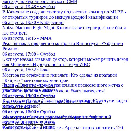
награду по версии английского СМИ
06 августа, 19:48 • Футбол
В Казахстане создали систему подготовки команд по MLBB -
от открытых турниров до международной квалификации
06 августа, 19:30 • Киберспорт
Naiza Diamond Fight Night. Кто возглавит турнир, какие бои и
где смотреть
06 августа, 19:15 • ММА
Реал близок к продлению контракта Винисиуса - Фабрицио
Романо
06 августа, 17:08 • Футбол
Эксперт назвал главный фактор, который может решить исход
боя Мейирима Нурсултанова за титул WBC
06 августа, 15:52 • Бокс
Мастера по отражению пенальти. Кто сделал из вратарей
"Кайрата" ментальных монстров
Челси - Ювентус: прямая трансляция предсезонного матча с
06 августа, 15:12 • Футбол
участием Дастана Сатпаева
Новый стадион в Алматы: как он будет выглядеть?
04 августа, 14:00 • Футбол
06 августа, 13:00 • Футбол
Как сыграл Дастан Сатпаев за Челси против Ювентуса: видео
Партизан - Тобол: прямая трансляция матча Лиги
матча, что дальше?
Конференций
05 августа, 18:07 • Футбол
06 августа, 12:00 • Футбол
"Чувствую себя уничтоженной". Как матч Рыбакиной
Реал оформит самый дорогой трансфер в истории
изменил правила тенниса
06 августа, 11:07 • Футбол
05 августа, 19:56 • Теннис
Винисиус удалил все о Реале - Арсенал готов заплатить 120