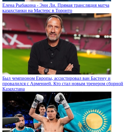
Елена Рыбакина - Энн Ли. Прямая трансляция матча
казахстанки на Мастерс в Торонто
Был чемпионом Европы, ассистировал ван Бастену и
провалился с Арменией. Кто стал новым тренером сборной
Казахстана