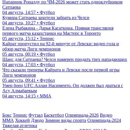
Напарник Роналду по ЧМ-2026 может стать одноклубником
Сатпаева
04 августа, 14:57 • Футбол
Кумира Сатпаева захотели забрать из Челси
04 августа, 10:27 • Футбол
Елена Рыбакина - Дарья Касаткина. Прямая трансляция
первого матча казахстанки на Мастерс в Торонто
05 августа, 15:12 • Теннис
Кайрат пропустил на 92-й минуте от Левски: видео гола и
обзор матча Лиги чемпионов
05 августа, 00:19 • Футбол
Шанс для Сатпаева? Челси намерен продать трех нападающих
04 августа, 17:03 • Футбол
Что сказали тренеры Кайрата и Левски после первой игры
Лиги чемпионов
05 августа, 09:41 • Футбол
Умер боец UFC Аллан Насименто. Он должен был драться с
Асу Алмабаевым
04 августа, 14:15 • ММА
Бокс
Теннис
Футзал
Баскетбол
Олимпиада-2026
Видео
ММА
Хоккей
Дзюдо
Зимние виды спорта
Олимпиада-2024
Тяжелая атлетика