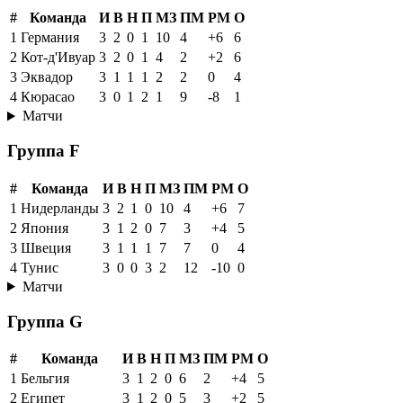
#
Команда
И
В
Н
П
МЗ
ПМ
РМ
О
1
Германия
3
2
0
1
10
4
+6
6
2
Кот-д'Ивуар
3
2
0
1
4
2
+2
6
3
Эквадор
3
1
1
1
2
2
0
4
4
Кюрасао
3
0
1
2
1
9
-8
1
Матчи
Группа F
#
Команда
И
В
Н
П
МЗ
ПМ
РМ
О
1
Нидерланды
3
2
1
0
10
4
+6
7
2
Япония
3
1
2
0
7
3
+4
5
3
Швеция
3
1
1
1
7
7
0
4
4
Тунис
3
0
0
3
2
12
-10
0
Матчи
Группа G
#
Команда
И
В
Н
П
МЗ
ПМ
РМ
О
1
Бельгия
3
1
2
0
6
2
+4
5
2
Египет
3
1
2
0
5
3
+2
5