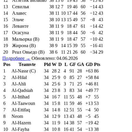
12
Атлетик Бильбао
38
13
6
19
43
58
−15
45
13
Севилья
38
12
7
19
46
60
−14
43
14
Алавес
38
11
10
17
44
56
−12
43
15
Эльче
38
10
13
15
49
57
−8
43
16
Леванте
38
11
9
18
47
61
−14
42
17
Осасуна
38
11
9
18
44
50
−6
42
18
Мальорка (В)
38
11
9
18
47
57
−10
42
19
Жирона (В)
38
9
14
15
39
55
−16
41
20
Реал Овьедо (В)
38
6
11
21
26
60
−34
29
Подробнее →
Обновлено: 04.06.2026
Pos
Teamvte
Pld
W
D
L
GF
GA
GD
Pts
1
Al-Nassr (C)
34
28
2
4
91
28
+63
86
2
Al-Hilal
34
25
9
0
85
27
+58
84
3
Al-Ahli
34
25
6
3
71
25
+46
81
4
Al-Qadsiah
34
23
8
3
83
34
+49
77
5
Al-Ittihad
34
16
7
11
55
48
+7
55
6
Al-Taawoun
34
15
8
11
59
46
+13
53
7
Al-Ettifaq
34
14
8
12
51
55
−4
50
8
Neom
34
12
9
13
43
48
−5
45
9
Al-Hazem
34
11
9
14
38
57
−19
42
10
Al-Fayha
34
10
8
16
41
54
−13
38