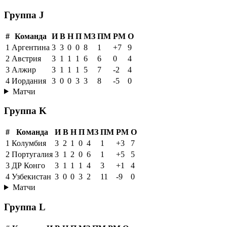
Группа J
#
Команда
И
В
Н
П
МЗ
ПМ
РМ
О
1
Аргентина
3
3
0
0
8
1
+7
9
2
Австрия
3
1
1
1
6
6
0
4
3
Алжир
3
1
1
1
5
7
-2
4
4
Иордания
3
0
0
3
3
8
-5
0
Матчи
Группа K
#
Команда
И
В
Н
П
МЗ
ПМ
РМ
О
1
Колумбия
3
2
1
0
4
1
+3
7
2
Португалия
3
1
2
0
6
1
+5
5
3
ДР Конго
3
1
1
1
4
3
+1
4
4
Узбекистан
3
0
0
3
2
11
-9
0
Матчи
Группа L