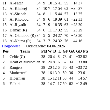
11
Al-Fateh
34
9
10
15
41
55
−14
37
12
Al-Khaleej
34
10
7
17
54
62
−8
37
13
Al-Shabab
34
8
11
15
44
57
−13
35
14
Al-Kholood
34
9
6
19
39
61
−22
33
15
Al-Riyadh
34
7
9
18
35
63
−28
30
16
Damac (R)
34
6
11
17
32
55
−23
29
17
Al-Okhdood (R)
34
5
5
24
27
70
−43
20
18
Al-Najma (R)
34
3
7
24
32
76
−44
16
Подробнее →
Обновлено: 04.06.2026
Pos
Team
Pld
W
D
L
GF
GA
GD
Pts
1
Celtic (C)
38
26
4
8
73
41
+32
82
2
Heart of Midlothian
38
24
8
6
67
34
+33
80
3
Rangers
38
20
12
6
76
43
+33
72
4
Motherwell
38
16
13
9
59
36
+23
61
5
Hibernian
38
15
12
11
58
44
+14
57
6
Falkirk
38
14
7
17
50
62
−12
49
7
Dundee United
38
10
15
13
49
60
−11
45
8
Dundee
38
11
9
18
42
61
−19
42
9
Aberdeen
38
11
7
20
40
55
−15
40