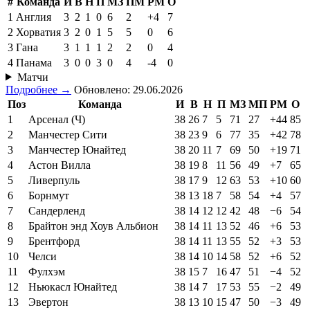
#
Команда
И
В
Н
П
МЗ
ПМ
РМ
О
1
Англия
3
2
1
0
6
2
+4
7
2
Хорватия
3
2
0
1
5
5
0
6
3
Гана
3
1
1
1
2
2
0
4
4
Панама
3
0
0
3
0
4
-4
0
Матчи
Подробнее →
Обновлено: 29.06.2026
Поз
Команда
И
В
Н
П
МЗ
МП
РМ
О
1
Арсенал (Ч)
38
26
7
5
71
27
+44
85
2
Манчестер Сити
38
23
9
6
77
35
+42
78
3
Манчестер Юнайтед
38
20
11
7
69
50
+19
71
4
Астон Вилла
38
19
8
11
56
49
+7
65
5
Ливерпуль
38
17
9
12
63
53
+10
60
6
Борнмут
38
13
18
7
58
54
+4
57
7
Сандерленд
38
14
12
12
42
48
−6
54
8
Брайтон энд Хоув Альбион
38
14
11
13
52
46
+6
53
9
Брентфорд
38
14
11
13
55
52
+3
53
10
Челси
38
14
10
14
58
52
+6
52
11
Фулхэм
38
15
7
16
47
51
−4
52
12
Ньюкасл Юнайтед
38
14
7
17
53
55
−2
49
13
Эвертон
38
13
10
15
47
50
−3
49