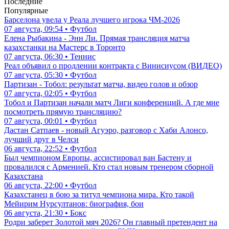
Последние
Популярные
Барселона увела у Реала лучшего игрока ЧМ-2026
07 августа, 09:54 • Футбол
Елена Рыбакина - Энн Ли. Прямая трансляция матча
казахстанки на Мастерс в Торонто
07 августа, 06:30 • Теннис
Реал объявил о продлении контракта с Винисиусом (ВИДЕО)
07 августа, 05:30 • Футбол
Партизан - Тобол: результат матча, видео голов и обзор
07 августа, 02:05 • Футбол
Тобол и Партизан начали матч Лиги конференций. А где мне
посмотреть прямую трансляцию?
07 августа, 00:01 • Футбол
Дастан Сатпаев - новый Агуэро, разговор с Хаби Алонсо,
лучший друг в Челси
06 августа, 22:52 • Футбол
Был чемпионом Европы, ассистировал ван Бастену и
провалился с Арменией. Кто стал новым тренером сборной
Казахстана
06 августа, 22:00 • Футбол
Казахстанец в бою за титул чемпиона мира. Кто такой
Мейирим Нурсултанов: биография, бои
06 августа, 21:30 • Бокс
Родри заберет Золотой мяч 2026? Он главный претендент на