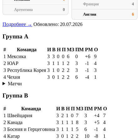
Франция
4
Аргентина
0
Англия
6
Подробнее →
Обновлено: 20.07.2026
Группа A
#
Команда
И
В
Н
П
МЗ
ПМ
РМ
О
1
Мексика
3
3
0
0
6
0
+6
9
2
ЮАР
3
1
1
1
2
3
-1
4
3
Республика Корея
3
1
0
2
2
3
-1
3
4
Чехия
3
0
1
2
2
6
-4
1
Матчи
Группа B
#
Команда
И
В
Н
П
МЗ
ПМ
РМ
О
1
Швейцария
3
2
1
0
7
3
+4
7
2
Канада
3
1
1
1
8
3
+5
4
3
Босния и Герцеговина
3
1
1
1
5
6
-1
4
4
Катар
3
0
1
2
2
10
-8
1