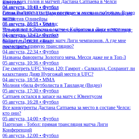
Видео всех голов и матчей Дастана Сатпаева в Челси
млн евро
04 августа, 19:43 • Футбол
06 августа, 10:18 • Футбол
Елена Рыбакина сыграла впервые за месяц и победила. Видео
Объявлен UFC 331: Царукян будет в со-главном событии, но
матча
не против Оливейры
05 августа, 23:23 • Теннис
06 августа, 06:55 • ММА
Что думают в Левски о матче с Кайратом в Лиге чемпионов
Первый бой Казахстана за титул чемпиона мира в 2026 году:
04 августа, 12:42 • Футбол
где, когда и что за боксер?
Кайрат и Левски начали матч Лиги чемпионов. А где мне
06 августа, 06:26 • Бокс
посмотреть прямую трансляцию?
еще новости
04 августа, 22:34 • Футбол
Названы фавориты Золотого мяча. Месси даже не в Топ-3
05 августа, 10:36 • Футбол
Где смотреть UFC Vegas 120: Гамрот - Салкиллд. Сохранит ли
казахстанец Дияр Нургожай место в UFC?
04 августа, 18:58 • ММА
Молния убила футболиста в Таиланде (Видео)
05 августа, 17:30 • Футбол
Сатпаев остался в запасе на матч с Ювентусом
05 августа, 16:28 • Футбол
Все конкуренты Дастана Сатпаева за место в составе Челси:
кто они?
05 августа, 14:00 • Футбол
Партизан - Тобол: прямая трансляция матча Лиги
Конференций
06 августа, 12:00 • Футбол