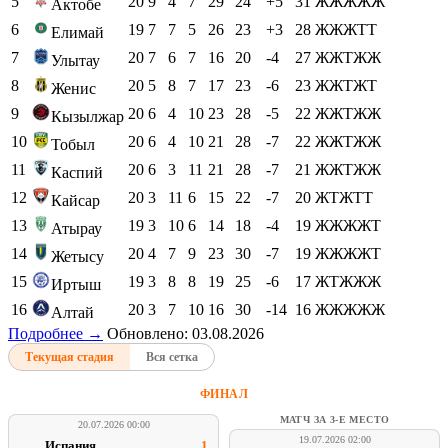
5
20
9
4
7
29
24
+5
31
ЖЖЖЖЖ
Актобе
6
19
7
7
5
26
23
+3
28
ЖЖЖТТ
Елимай
7
20
7
6
7
16
20
-4
27
ЖЖТЖЖ
Улытау
8
20
5
8
7
17
23
-6
23
ЖЖТЖТ
Женис
9
20
6
4
10
23
28
-5
22
ЖЖТЖЖ
Кызылжар
10
20
6
4
10
21
28
-7
22
ЖЖТЖЖ
Тобыл
11
20
6
3
11
21
28
-7
21
ЖЖТЖЖ
Каспий
12
20
3
11
6
15
22
-7
20
ЖТЖТТ
Кайсар
13
19
3
10
6
14
18
-4
19
ЖЖЖЖТ
Атырау
14
20
4
7
9
23
30
-7
19
ЖЖЖЖТ
Жетысу
15
19
3
8
8
19
25
-6
17
ЖТЖЖЖ
Иртыш
16
20
3
7
10
16
30
-14
16
ЖЖЖЖЖ
Алтай
Подробнее →
Обновлено: 03.08.2026
Текущая стадия
Вся сетка
ФИНАЛ
МАТЧ ЗА 3-Е МЕСТО
20.07.2026 00:00
19.07.2026 02:00
Испания
1