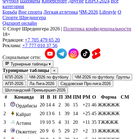
Футбол
Шахматы
Киберспорт
Другие
ЕВРО-2024
Все
категории
Борьба
Вне спорта
Легкая атлетика
ЧМ-2026
Lifestyle
О
Спорте Шредингера
Qazsport онлайн
© Cпорт Шредингера 2026
|
Политика конфиденциальности
18+
Редакция:
+7 705 479 65 20
Реклама:
+7 777 010 37 56
Социальные сети:
Турнирные таблицы
▾
Турнирные таблицы
×
КПЛ-2026
ЧМ-2026 по футболу
ЧМ-2026 по футболу. Группы
АПЛ-2026
Ла Лига-2026
Саудовская Про-лига-2026
Шотландский Премьершип-2026
#
Команда
И
В
Н
П
ЗМ
ПМ
РМ
О
Форма
СМ
1
20
14
4
2
36
15
+21
46
ЖЖЖЖЖ
Ордабасы
2
20
13
6
1
39
14
+25
45
ЖЖЖЖЖ
Кайрат
3
19
10
5
4
31
20
+11
35
ТЖЖЖЖ
Астана
4
20
9
6
5
29
27
+2
33
ЖЖЖЖЖ
Окжетпес