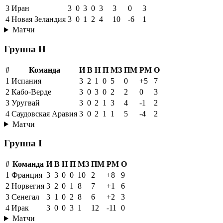
3
Иран
3
0
3
0
3
3
0
3
4
Новая Зеландия
3
0
1
2
4
10
-6
1
Матчи
Группа H
#
Команда
И
В
Н
П
МЗ
ПМ
РМ
О
1
Испания
3
2
1
0
5
0
+5
7
2
Кабо-Верде
3
0
3
0
2
2
0
3
3
Уругвай
3
0
2
1
3
4
-1
2
4
Саудовская Аравия
3
0
2
1
1
5
-4
2
Матчи
Группа I
#
Команда
И
В
Н
П
МЗ
ПМ
РМ
О
1
Франция
3
3
0
0
10
2
+8
9
2
Норвегия
3
2
0
1
8
7
+1
6
3
Сенегал
3
1
0
2
8
6
+2
3
4
Ирак
3
0
0
3
1
12
-11
0
Матчи