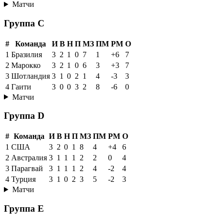
Матчи
Группа C
#
Команда
И
В
Н
П
МЗ
ПМ
РМ
О
1
Бразилия
3
2
1
0
7
1
+6
7
2
Марокко
3
2
1
0
6
3
+3
7
3
Шотландия
3
1
0
2
1
4
-3
3
4
Гаити
3
0
0
3
2
8
-6
0
Матчи
Группа D
#
Команда
И
В
Н
П
МЗ
ПМ
РМ
О
1
США
3
2
0
1
8
4
+4
6
2
Австралия
3
1
1
1
2
2
0
4
3
Парагвай
3
1
1
1
2
4
-2
4
4
Турция
3
1
0
2
3
5
-2
3
Матчи
Группа E