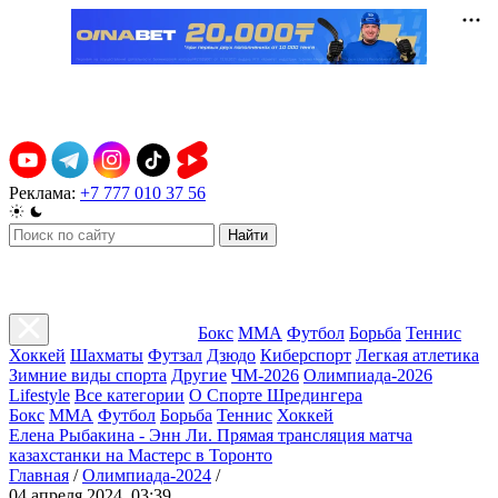
Реклама:
+7 777 010 37 56
Найти
Бокс
ММА
Футбол
Борьба
Теннис
Хоккей
Шахматы
Футзал
Дзюдо
Киберспорт
Легкая атлетика
Зимние виды спорта
Другие
ЧМ-2026
Олимпиада-2026
Lifestyle
Все категории
О Спорте Шредингера
Бокс
ММА
Футбол
Борьба
Теннис
Хоккей
Елена Рыбакина - Энн Ли. Прямая трансляция матча
казахстанки на Мастерс в Торонто
Главная
/
Олимпиада-2024
/
04 апреля 2024, 03:39