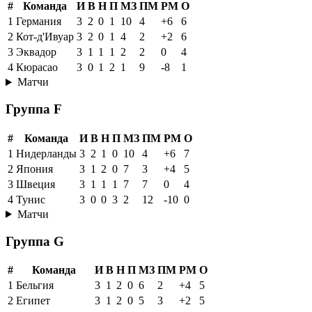
#
Команда
И
В
Н
П
МЗ
ПМ
РМ
О
1
Германия
3
2
0
1
10
4
+6
6
2
Кот-д'Ивуар
3
2
0
1
4
2
+2
6
3
Эквадор
3
1
1
1
2
2
0
4
4
Кюрасао
3
0
1
2
1
9
-8
1
Матчи
Группа F
#
Команда
И
В
Н
П
МЗ
ПМ
РМ
О
1
Нидерланды
3
2
1
0
10
4
+6
7
2
Япония
3
1
2
0
7
3
+4
5
3
Швеция
3
1
1
1
7
7
0
4
4
Тунис
3
0
0
3
2
12
-10
0
Матчи
Группа G
#
Команда
И
В
Н
П
МЗ
ПМ
РМ
О
1
Бельгия
3
1
2
0
6
2
+4
5
2
Египет
3
1
2
0
5
3
+2
5