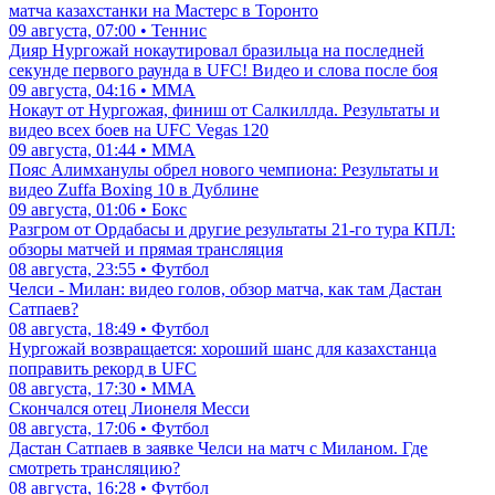
матча казахстанки на Мастерс в Торонто
09 августа, 07:00 • Теннис
Дияр Нургожай нокаутировал бразильца на последней
секунде первого раунда в UFC! Видео и слова после боя
09 августа, 04:16 • ММА
Нокаут от Нургожая, финиш от Салкиллда. Результаты и
видео всех боев на UFC Vegas 120
09 августа, 01:44 • ММА
Пояс Алимханулы обрел нового чемпиона: Результаты и
видео Zuffa Boxing 10 в Дублине
09 августа, 01:06 • Бокс
Разгром от Ордабасы и другие результаты 21-го тура КПЛ:
обзоры матчей и прямая трансляция
08 августа, 23:55 • Футбол
Челси - Милан: видео голов, обзор матча, как там Дастан
Сатпаев?
08 августа, 18:49 • Футбол
Нургожай возвращается: хороший шанс для казахстанца
поправить рекорд в UFC
08 августа, 17:30 • ММА
Скончался отец Лионеля Месси
08 августа, 17:06 • Футбол
Дастан Сатпаев в заявке Челси на матч с Миланом. Где
смотреть трансляцию?
08 августа, 16:28 • Футбол