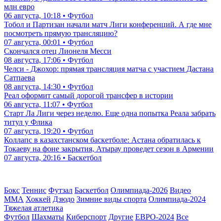
млн евро
06 августа, 10:18 • Футбол
Тобол и Партизан начали матч Лиги конференций. А где мне
посмотреть прямую трансляцию?
07 августа, 00:01 • Футбол
Скончался отец Лионеля Месси
08 августа, 17:06 • Футбол
Челси - Джохор: прямая трансляция матча с участием Дастана
Сатпаева
08 августа, 14:30 • Футбол
Реал оформит самый дорогой трансфер в истории
06 августа, 11:07 • Футбол
Старт Ла Лиги через неделю. Еще одна попытка Реала забрать
титул у Флика
07 августа, 19:20 • Футбол
Коллапс в казахстанском баскетболе: Астана обратилась к
Токаеву на фоне закрытия, Атырау проведет сезон в Армении
07 августа, 20:16 • Баскетбол
Бокс
Теннис
Футзал
Баскетбол
Олимпиада-2026
Видео
ММА
Хоккей
Дзюдо
Зимние виды спорта
Олимпиада-2024
Тяжелая атлетика
Футбол
Шахматы
Киберспорт
Другие
ЕВРО-2024
Все