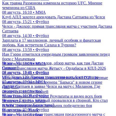
Как травма Рахмонова изменила историю UFC. Мнение
чемпиона из США
08 августа, 16:10 • ММА
Клуб АПЛ захотел арендовать Дастана Сатпаева из Челси
08 августа, 15:21 • Футбол
Челси - Джохор: прямая трансляция матча с участием Дастана
Сатпаева
08 августа, 14:30 • Футбол
Зарплата в 17 миллионов, личный особняк и фанатская
любовь. Как встретили Салаха в Турции?
08 августа, 13:59 • Футбол
Иан Гэрри отметился очередным громким заявлением перед
боем с Махачевым
Челси - Милан: видео голов, обзор матча, как там Дастан
08 августа, 13:09 • ММА
Сатпаев?
Прямая трансляция матча Жетысу - Ордабасы в КПЛ-2026
08 августа, 18:49 • Футбол
08 августа, 12:16 • Футбол
UFC Vegas 120: Прямая трансляция всех боев турнира
Молодым казахстанцам нужно стремиться в НХЛ – первые
07 августа, 19:04 • ММА
комментарии главного тренера "Барыса" в новом сезоне
Дастан Сатпаев в заявке Челси на матч с Миланом. Где
(ВИДЕО)
смотреть трансляцию?
08 августа, 11:53 • Хоккей
08 августа, 16:28 • Футбол
Naiza Diamond Fight Night: Результаты и видео всех боев
Чемпион Европы, который провалился в сборной. Кто стал
08 августа, 11:21 • ММА
новым тренером Казахстана?
В WBC гарантировали титульник победителю боя
06 августа, 22:00 • Футбол
Нурсултанов - Рамос
Челси - Милан: прямая трансляция предсезонного матча с
08 августа, 11:08 • Бокс