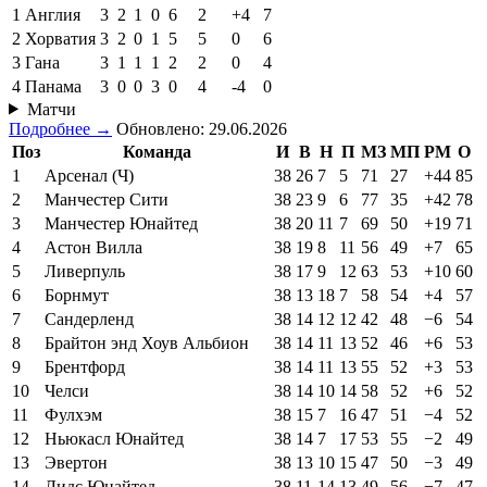
1
Англия
3
2
1
0
6
2
+4
7
2
Хорватия
3
2
0
1
5
5
0
6
3
Гана
3
1
1
1
2
2
0
4
4
Панама
3
0
0
3
0
4
-4
0
Матчи
Подробнее →
Обновлено: 29.06.2026
Поз
Команда
И
В
Н
П
МЗ
МП
РМ
О
1
Арсенал (Ч)
38
26
7
5
71
27
+44
85
2
Манчестер Сити
38
23
9
6
77
35
+42
78
3
Манчестер Юнайтед
38
20
11
7
69
50
+19
71
4
Астон Вилла
38
19
8
11
56
49
+7
65
5
Ливерпуль
38
17
9
12
63
53
+10
60
6
Борнмут
38
13
18
7
58
54
+4
57
7
Сандерленд
38
14
12
12
42
48
−6
54
8
Брайтон энд Хоув Альбион
38
14
11
13
52
46
+6
53
9
Брентфорд
38
14
11
13
55
52
+3
53
10
Челси
38
14
10
14
58
52
+6
52
11
Фулхэм
38
15
7
16
47
51
−4
52
12
Ньюкасл Юнайтед
38
14
7
17
53
55
−2
49
13
Эвертон
38
13
10
15
47
50
−3
49
14
Лидс Юнайтед
38
11
14
13
49
56
−7
47