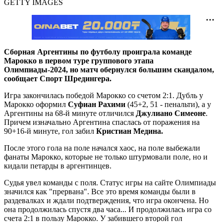
GETTY IMAGES
Сборная Аргентины по футболу проиграла команде
Марокко в первом туре группового этапа
Олимпиады-2024, но матч обернулся большим скандалом,
сообщает Спорт Шредингера.
Игра закончилась победой Марокко со счетом 2:1. Дубль у
Марокко оформил
Суфиан Рахими
(45+2, 51 - пенальти), а у
Аргентины на 68-й минуте отличился
Джулиано Симеоне
.
Причем изначально Аргентина спаслась от поражения на
90+16-й минуте, гол забил
Кристиан Медина.
После этого гола на поле начался хаос, на поле выбежали
фанаты Марокко, которые не только штурмовали поле, но и
кидали петарды в аргентинцев.
Судья увел команды с поля. Статус игры на сайте Олимпиады
значился как "прервана". Все это время команды были в
раздевалках и ждали подтверждения, что игра окончена. Но
она продолжилась спустя два часа... И продолжилась игра со
счета 2:1 в пользу Марокко. У забившего второй гол