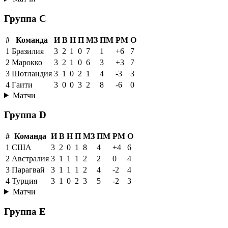
Группа C
#
Команда
И
В
Н
П
МЗ
ПМ
РМ
О
1
Бразилия
3
2
1
0
7
1
+6
7
2
Марокко
3
2
1
0
6
3
+3
7
3
Шотландия
3
1
0
2
1
4
-3
3
4
Гаити
3
0
0
3
2
8
-6
0
Матчи
Группа D
#
Команда
И
В
Н
П
МЗ
ПМ
РМ
О
1
США
3
2
0
1
8
4
+4
6
2
Австралия
3
1
1
1
2
2
0
4
3
Парагвай
3
1
1
1
2
4
-2
4
4
Турция
3
1
0
2
3
5
-2
3
Матчи
Группа E