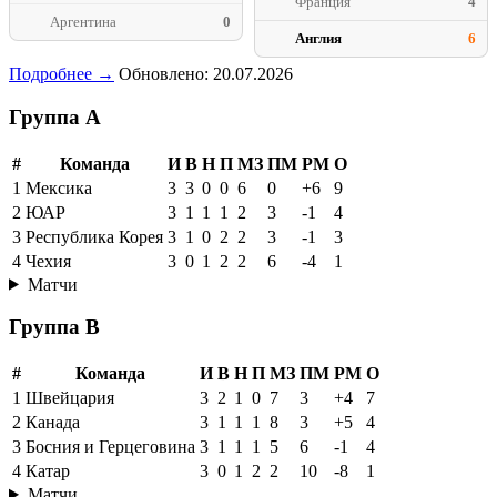
Франция
4
Аргентина
0
Англия
6
Подробнее →
Обновлено: 20.07.2026
Группа A
#
Команда
И
В
Н
П
МЗ
ПМ
РМ
О
1
Мексика
3
3
0
0
6
0
+6
9
2
ЮАР
3
1
1
1
2
3
-1
4
3
Республика Корея
3
1
0
2
2
3
-1
3
4
Чехия
3
0
1
2
2
6
-4
1
Матчи
Группа B
#
Команда
И
В
Н
П
МЗ
ПМ
РМ
О
1
Швейцария
3
2
1
0
7
3
+4
7
2
Канада
3
1
1
1
8
3
+5
4
3
Босния и Герцеговина
3
1
1
1
5
6
-1
4
4
Катар
3
0
1
2
2
10
-8
1
Матчи