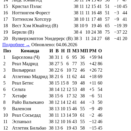
15
Кристал Пэлас
38
11
12
15
41
51
−10
45
16
Ноттингем Форест
38
11
11
16
48
51
−3
44
17
Тоттенхэм Хотспур
38
10
11
17
48
57
−9
41
18
Вест Хэм Юнайтед (В)
38
10
9
19
46
65
−19
39
19
Бернли (В)
38
4
10
24
38
75
−37
22
20
Вулверхэмптон Уондерерс (В)
38
3
11
24
27
68
−41
20
Подробнее →
Обновлено: 04.06.2026
Поз
Команда
И
В
Н
П
МЗ
МП
РМ
О
1
Барселона (Ч)
38
31
1
6
95
36
+59
94
2
Реал Мадрид
38
27
5
6
77
35
+42
86
3
Вильярреал
38
22
6
10
72
46
+26
72
4
Атлетико Мадрид
38
21
6
11
62
44
+18
69
5
Реал Бетис
38
15
15
8
59
48
+11
60
6
Сельта
38
14
12
12
53
48
+5
54
7
Хетафе
38
15
6
17
32
38
−6
51
8
Райо Вальекано
38
12
14
12
41
44
−3
50
9
Валенсия
38
13
10
15
46
55
−9
49
10
Реал Сосьедад
38
11
13
14
59
61
−2
46
11
Эспаньол
38
12
10
16
43
55
−12
46
12
Атлетик Бильбао
38
13
6
19
43
58
−15
45