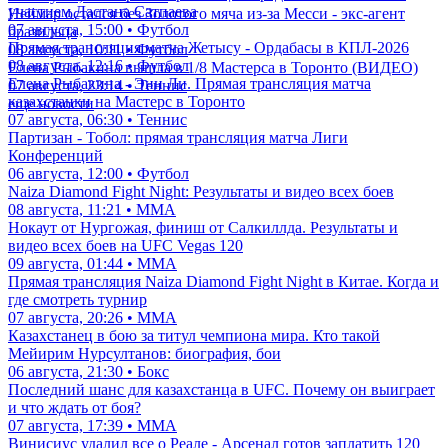
участием Дастана Сатпаева
Неймар остался без Золотого мяча из-за Месси - экс-агент
07 августа, 15:00 • Футбол
бразильца
Прямая трансляция матча Жетысу - Ордабасы в КПЛ-2026
08 августа, 10:11 • Футбол
08 августа, 12:16 • Футбол
Елена Рыбакина вышла в 1/8 Мастерса в Торонто (ВИДЕО)
Елена Рыбакина - Энн Ли. Прямая трансляция матча
07 августа, 23:14 • Теннис
казахстанки на Мастерс в Торонто
еще новости
07 августа, 06:30 • Теннис
Партизан - Тобол: прямая трансляция матча Лиги
Конференций
06 августа, 12:00 • Футбол
Naiza Diamond Fight Night: Результаты и видео всех боев
08 августа, 11:21 • ММА
Нокаут от Нургожая, финиш от Салкиллда. Результаты и
видео всех боев на UFC Vegas 120
09 августа, 01:44 • ММА
Прямая трансляция Naiza Diamond Fight Night в Китае. Когда и
где смотреть турнир
07 августа, 20:26 • ММА
Казахстанец в бою за титул чемпиона мира. Кто такой
Мейирим Нурсултанов: биография, бои
06 августа, 21:30 • Бокс
Последний шанс для казахстанца в UFC. Почему он выиграет
и что ждать от боя?
07 августа, 17:39 • ММА
Винисиус удалил все о Реале - Арсенал готов заплатить 120