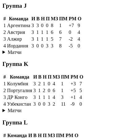
Группа J
#
Команда
И
В
Н
П
МЗ
ПМ
РМ
О
1
Аргентина
3
3
0
0
8
1
+7
9
2
Австрия
3
1
1
1
6
6
0
4
3
Алжир
3
1
1
1
5
7
-2
4
4
Иордания
3
0
0
3
3
8
-5
0
Матчи
Группа K
#
Команда
И
В
Н
П
МЗ
ПМ
РМ
О
1
Колумбия
3
2
1
0
4
1
+3
7
2
Португалия
3
1
2
0
6
1
+5
5
3
ДР Конго
3
1
1
1
4
3
+1
4
4
Узбекистан
3
0
0
3
2
11
-9
0
Матчи
Группа L
#
Команда
И
В
Н
П
МЗ
ПМ
РМ
О