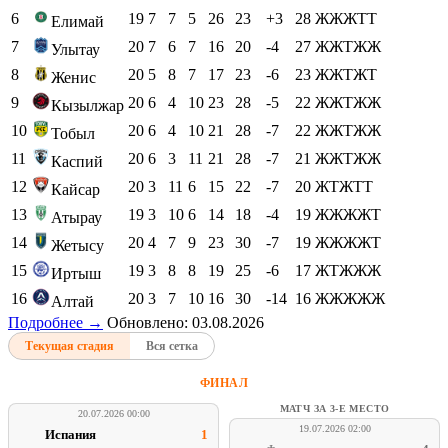
6
19
7
7
5
26
23
+3
28
ЖЖЖТТ
Елимай
7
20
7
6
7
16
20
-4
27
ЖЖТЖЖ
Улытау
8
20
5
8
7
17
23
-6
23
ЖЖТЖТ
Женис
9
20
6
4
10
23
28
-5
22
ЖЖТЖЖ
Кызылжар
10
20
6
4
10
21
28
-7
22
ЖЖТЖЖ
Тобыл
11
20
6
3
11
21
28
-7
21
ЖЖТЖЖ
Каспий
12
20
3
11
6
15
22
-7
20
ЖТЖТТ
Кайсар
13
19
3
10
6
14
18
-4
19
ЖЖЖЖТ
Атырау
14
20
4
7
9
23
30
-7
19
ЖЖЖЖТ
Жетысу
15
19
3
8
8
19
25
-6
17
ЖТЖЖЖ
Иртыш
16
20
3
7
10
16
30
-14
16
ЖЖЖЖЖ
Алтай
Подробнее →
Обновлено: 03.08.2026
Текущая стадия
Вся сетка
ФИНАЛ
МАТЧ ЗА 3-Е МЕСТО
20.07.2026 00:00
19.07.2026 02:00
Испания
1