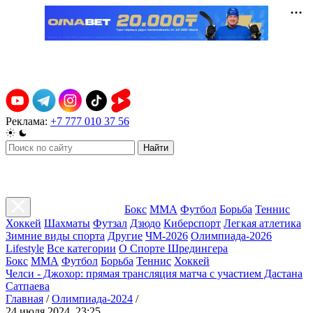
Реклама:
+7 777 010 37 56
Найти
Бокс
ММА
Футбол
Борьба
Теннис
Хоккей
Шахматы
Футзал
Дзюдо
Киберспорт
Легкая атлетика
Зимние виды спорта
Другие
ЧМ-2026
Олимпиада-2026
Lifestyle
Все категории
О Спорте Шредингера
Бокс
ММА
Футбол
Борьба
Теннис
Хоккей
Челси - Джохор: прямая трансляция матча с участием Дастана
Сатпаева
Главная
/
Олимпиада-2024
/
24 июля 2024, 23:25