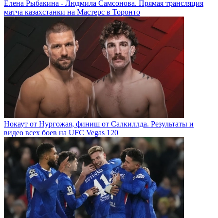
Елена Рыбакина - Людмила Самсонова. Прямая трансляция
матча казахстанки на Мастерс в Торонто
Нокаут от Нургожая, финиш от Салкиллда. Результаты и
видео всех боев на UFC Vegas 120