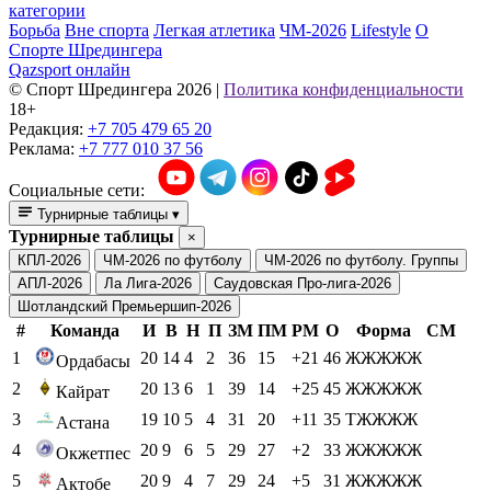
категории
Борьба
Вне спорта
Легкая атлетика
ЧМ-2026
Lifestyle
О
Спорте Шредингера
Qazsport онлайн
© Cпорт Шредингера 2026
|
Политика конфиденциальности
18+
Редакция:
+7 705 479 65 20
Реклама:
+7 777 010 37 56
Социальные сети:
Турнирные таблицы
▾
Турнирные таблицы
×
КПЛ-2026
ЧМ-2026 по футболу
ЧМ-2026 по футболу. Группы
АПЛ-2026
Ла Лига-2026
Саудовская Про-лига-2026
Шотландский Премьершип-2026
#
Команда
И
В
Н
П
ЗМ
ПМ
РМ
О
Форма
СМ
1
20
14
4
2
36
15
+21
46
ЖЖЖЖЖ
Ордабасы
2
20
13
6
1
39
14
+25
45
ЖЖЖЖЖ
Кайрат
3
19
10
5
4
31
20
+11
35
ТЖЖЖЖ
Астана
4
20
9
6
5
29
27
+2
33
ЖЖЖЖЖ
Окжетпес
5
20
9
4
7
29
24
+5
31
ЖЖЖЖЖ
Актобе