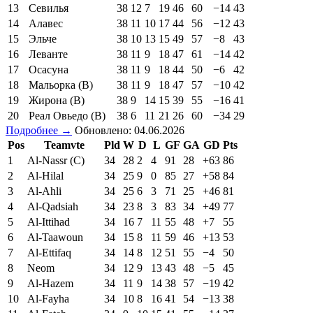
13
Севилья
38
12
7
19
46
60
−14
43
14
Алавес
38
11
10
17
44
56
−12
43
15
Эльче
38
10
13
15
49
57
−8
43
16
Леванте
38
11
9
18
47
61
−14
42
17
Осасуна
38
11
9
18
44
50
−6
42
18
Мальорка (В)
38
11
9
18
47
57
−10
42
19
Жирона (В)
38
9
14
15
39
55
−16
41
20
Реал Овьедо (В)
38
6
11
21
26
60
−34
29
Подробнее →
Обновлено: 04.06.2026
Pos
Teamvte
Pld
W
D
L
GF
GA
GD
Pts
1
Al-Nassr (C)
34
28
2
4
91
28
+63
86
2
Al-Hilal
34
25
9
0
85
27
+58
84
3
Al-Ahli
34
25
6
3
71
25
+46
81
4
Al-Qadsiah
34
23
8
3
83
34
+49
77
5
Al-Ittihad
34
16
7
11
55
48
+7
55
6
Al-Taawoun
34
15
8
11
59
46
+13
53
7
Al-Ettifaq
34
14
8
12
51
55
−4
50
8
Neom
34
12
9
13
43
48
−5
45
9
Al-Hazem
34
11
9
14
38
57
−19
42
10
Al-Fayha
34
10
8
16
41
54
−13
38