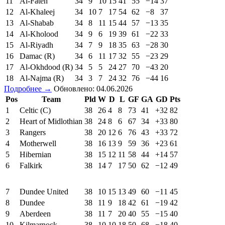
11
Al-Fateh
34
9
10
15
41
55
−14
37
12
Al-Khaleej
34
10
7
17
54
62
−8
37
13
Al-Shabab
34
8
11
15
44
57
−13
35
14
Al-Kholood
34
9
6
19
39
61
−22
33
15
Al-Riyadh
34
7
9
18
35
63
−28
30
16
Damac (R)
34
6
11
17
32
55
−23
29
17
Al-Okhdood (R)
34
5
5
24
27
70
−43
20
18
Al-Najma (R)
34
3
7
24
32
76
−44
16
Подробнее →
Обновлено: 04.06.2026
Pos
Team
Pld
W
D
L
GF
GA
GD
Pts
1
Celtic (C)
38
26
4
8
73
41
+32
82
2
Heart of Midlothian
38
24
8
6
67
34
+33
80
3
Rangers
38
20
12
6
76
43
+33
72
4
Motherwell
38
16
13
9
59
36
+23
61
5
Hibernian
38
15
12
11
58
44
+14
57
6
Falkirk
38
14
7
17
50
62
−12
49
7
Dundee United
38
10
15
13
49
60
−11
45
8
Dundee
38
11
9
18
42
61
−19
42
9
Aberdeen
38
11
7
20
40
55
−15
40
10
Kilmarnock
38
10
10
18
50
68
−18
40