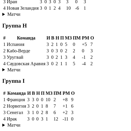
3
Иран
3
0
3
0
3
3
0
3
4
Новая Зеландия
3
0
1
2
4
10
-6
1
Матчи
Группа H
#
Команда
И
В
Н
П
МЗ
ПМ
РМ
О
1
Испания
3
2
1
0
5
0
+5
7
2
Кабо-Верде
3
0
3
0
2
2
0
3
3
Уругвай
3
0
2
1
3
4
-1
2
4
Саудовская Аравия
3
0
2
1
1
5
-4
2
Матчи
Группа I
#
Команда
И
В
Н
П
МЗ
ПМ
РМ
О
1
Франция
3
3
0
0
10
2
+8
9
2
Норвегия
3
2
0
1
8
7
+1
6
3
Сенегал
3
1
0
2
8
6
+2
3
4
Ирак
3
0
0
3
1
12
-11
0
Матчи