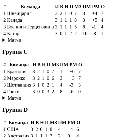
#
Команда
И
В
Н
П
МЗ
ПМ
РМ
О
1
Швейцария
3
2
1
0
7
3
+4
7
2
Канада
3
1
1
1
8
3
+5
4
3
Босния и Герцеговина
3
1
1
1
5
6
-1
4
4
Катар
3
0
1
2
2
10
-8
1
Матчи
Группа C
#
Команда
И
В
Н
П
МЗ
ПМ
РМ
О
1
Бразилия
3
2
1
0
7
1
+6
7
2
Марокко
3
2
1
0
6
3
+3
7
3
Шотландия
3
1
0
2
1
4
-3
3
4
Гаити
3
0
0
3
2
8
-6
0
Матчи
Группа D
#
Команда
И
В
Н
П
МЗ
ПМ
РМ
О
1
США
3
2
0
1
8
4
+4
6
2
Австралия
3
1
1
1
2
2
0
4