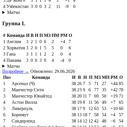
3
ДР Конго
3
1
1
1
4
3
+1
4
4
Узбекистан
3
0
0
3
2
11
-9
0
Матчи
Группа L
#
Команда
И
В
Н
П
МЗ
ПМ
РМ
О
1
Англия
3
2
1
0
6
2
+4
7
2
Хорватия
3
2
0
1
5
5
0
6
3
Гана
3
1
1
1
2
2
0
4
4
Панама
3
0
0
3
0
4
-4
0
Матчи
Подробнее →
Обновлено: 29.06.2026
Поз
Команда
И
В
Н
П
МЗ
МП
РМ
О
1
Арсенал (Ч)
38
26
7
5
71
27
+44
85
2
Манчестер Сити
38
23
9
6
77
35
+42
78
3
Манчестер Юнайтед
38
20
11
7
69
50
+19
71
4
Астон Вилла
38
19
8
11
56
49
+7
65
5
Ливерпуль
38
17
9
12
63
53
+10
60
6
Борнмут
38
13
18
7
58
54
+4
57
7
Сандерленд
38
14
12
12
42
48
−6
54