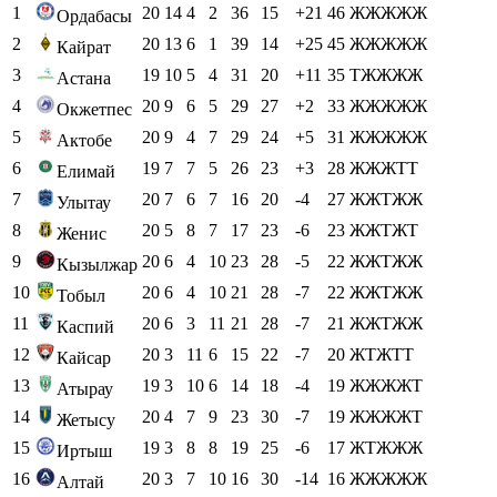
1
20
14
4
2
36
15
+21
46
ЖЖЖЖЖ
Ордабасы
2
20
13
6
1
39
14
+25
45
ЖЖЖЖЖ
Кайрат
3
19
10
5
4
31
20
+11
35
ТЖЖЖЖ
Астана
4
20
9
6
5
29
27
+2
33
ЖЖЖЖЖ
Окжетпес
5
20
9
4
7
29
24
+5
31
ЖЖЖЖЖ
Актобе
6
19
7
7
5
26
23
+3
28
ЖЖЖТТ
Елимай
7
20
7
6
7
16
20
-4
27
ЖЖТЖЖ
Улытау
8
20
5
8
7
17
23
-6
23
ЖЖТЖТ
Женис
9
20
6
4
10
23
28
-5
22
ЖЖТЖЖ
Кызылжар
10
20
6
4
10
21
28
-7
22
ЖЖТЖЖ
Тобыл
11
20
6
3
11
21
28
-7
21
ЖЖТЖЖ
Каспий
12
20
3
11
6
15
22
-7
20
ЖТЖТТ
Кайсар
13
19
3
10
6
14
18
-4
19
ЖЖЖЖТ
Атырау
14
20
4
7
9
23
30
-7
19
ЖЖЖЖТ
Жетысу
15
19
3
8
8
19
25
-6
17
ЖТЖЖЖ
Иртыш
16
20
3
7
10
16
30
-14
16
ЖЖЖЖЖ
Алтай