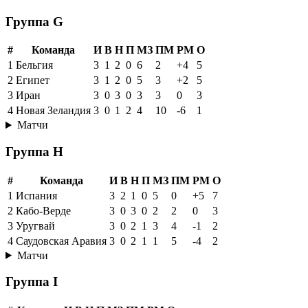
Группа G
#
Команда
И
В
Н
П
МЗ
ПМ
РМ
О
1
Бельгия
3
1
2
0
6
2
+4
5
2
Египет
3
1
2
0
5
3
+2
5
3
Иран
3
0
3
0
3
3
0
3
4
Новая Зеландия
3
0
1
2
4
10
-6
1
Матчи
Группа H
#
Команда
И
В
Н
П
МЗ
ПМ
РМ
О
1
Испания
3
2
1
0
5
0
+5
7
2
Кабо-Верде
3
0
3
0
2
2
0
3
3
Уругвай
3
0
2
1
3
4
-1
2
4
Саудовская Аравия
3
0
2
1
1
5
-4
2
Матчи
Группа I