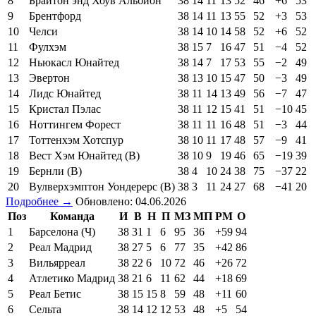
8
Брайтон энд Хоув Альбион
38
14
11
13
52
46
+6
53
9
Брентфорд
38
14
11
13
55
52
+3
53
10
Челси
38
14
10
14
58
52
+6
52
11
Фулхэм
38
15
7
16
47
51
−4
52
12
Ньюкасл Юнайтед
38
14
7
17
53
55
−2
49
13
Эвертон
38
13
10
15
47
50
−3
49
14
Лидс Юнайтед
38
11
14
13
49
56
−7
47
15
Кристал Пэлас
38
11
12
15
41
51
−10
45
16
Ноттингем Форест
38
11
11
16
48
51
−3
44
17
Тоттенхэм Хотспур
38
10
11
17
48
57
−9
41
18
Вест Хэм Юнайтед (В)
38
10
9
19
46
65
−19
39
19
Бернли (В)
38
4
10
24
38
75
−37
22
20
Вулверхэмптон Уондерерс (В)
38
3
11
24
27
68
−41
20
Подробнее →
Обновлено: 04.06.2026
Поз
Команда
И
В
Н
П
МЗ
МП
РМ
О
1
Барселона (Ч)
38
31
1
6
95
36
+59
94
2
Реал Мадрид
38
27
5
6
77
35
+42
86
3
Вильярреал
38
22
6
10
72
46
+26
72
4
Атлетико Мадрид
38
21
6
11
62
44
+18
69
5
Реал Бетис
38
15
15
8
59
48
+11
60
6
Сельта
38
14
12
12
53
48
+5
54