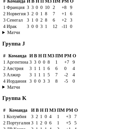
#
Команда
И
В
Н
П
МЗ
ПМ
РМ
О
1
Франция
3
3
0
0
10
2
+8
9
2
Норвегия
3
2
0
1
8
7
+1
6
3
Сенегал
3
1
0
2
8
6
+2
3
4
Ирак
3
0
0
3
1
12
-11
0
Матчи
Группа J
#
Команда
И
В
Н
П
МЗ
ПМ
РМ
О
1
Аргентина
3
3
0
0
8
1
+7
9
2
Австрия
3
1
1
1
6
6
0
4
3
Алжир
3
1
1
1
5
7
-2
4
4
Иордания
3
0
0
3
3
8
-5
0
Матчи
Группа K
#
Команда
И
В
Н
П
МЗ
ПМ
РМ
О
1
Колумбия
3
2
1
0
4
1
+3
7
2
Португалия
3
1
2
0
6
1
+5
5