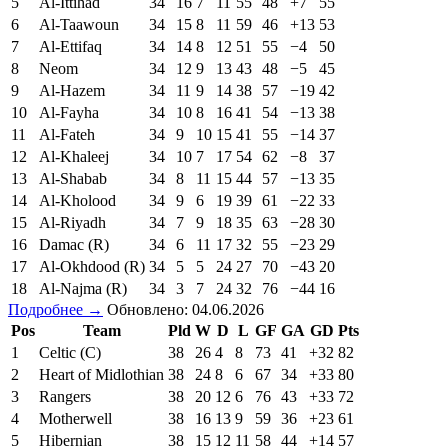
5
Al-Ittihad
34
16
7
11
55
48
+7
55
6
Al-Taawoun
34
15
8
11
59
46
+13
53
7
Al-Ettifaq
34
14
8
12
51
55
−4
50
8
Neom
34
12
9
13
43
48
−5
45
9
Al-Hazem
34
11
9
14
38
57
−19
42
10
Al-Fayha
34
10
8
16
41
54
−13
38
11
Al-Fateh
34
9
10
15
41
55
−14
37
12
Al-Khaleej
34
10
7
17
54
62
−8
37
13
Al-Shabab
34
8
11
15
44
57
−13
35
14
Al-Kholood
34
9
6
19
39
61
−22
33
15
Al-Riyadh
34
7
9
18
35
63
−28
30
16
Damac (R)
34
6
11
17
32
55
−23
29
17
Al-Okhdood (R)
34
5
5
24
27
70
−43
20
18
Al-Najma (R)
34
3
7
24
32
76
−44
16
Подробнее →
Обновлено: 04.06.2026
Pos
Team
Pld
W
D
L
GF
GA
GD
Pts
1
Celtic (C)
38
26
4
8
73
41
+32
82
2
Heart of Midlothian
38
24
8
6
67
34
+33
80
3
Rangers
38
20
12
6
76
43
+33
72
4
Motherwell
38
16
13
9
59
36
+23
61
5
Hibernian
38
15
12
11
58
44
+14
57