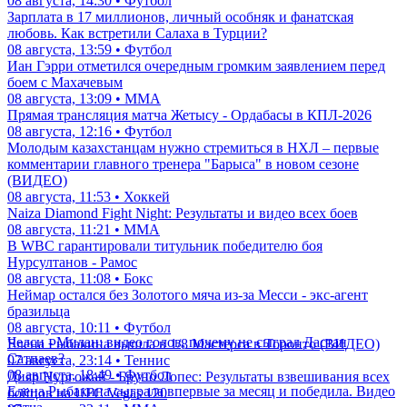
08 августа, 14:30 • Футбол
Зарплата в 17 миллионов, личный особняк и фанатская
любовь. Как встретили Салаха в Турции?
08 августа, 13:59 • Футбол
Иан Гэрри отметился очередным громким заявлением перед
боем с Махачевым
08 августа, 13:09 • ММА
Прямая трансляция матча Жетысу - Ордабасы в КПЛ-2026
08 августа, 12:16 • Футбол
Молодым казахстанцам нужно стремиться в НХЛ – первые
комментарии главного тренера "Барыса" в новом сезоне
(ВИДЕО)
08 августа, 11:53 • Хоккей
Naiza Diamond Fight Night: Результаты и видео всех боев
08 августа, 11:21 • ММА
В WBC гарантировали титульник победителю боя
Нурсултанов - Рамос
08 августа, 11:08 • Бокс
Неймар остался без Золотого мяча из-за Месси - экс-агент
бразильца
08 августа, 10:11 • Футбол
Челси - Милан: видео голов, почему не сыграл Дастан
Елена Рыбакина вышла в 1/8 Мастерса в Торонто (ВИДЕО)
Сатпаев?
07 августа, 23:14 • Теннис
08 августа, 18:49 • Футбол
Дияр Нургожай - Бруно Лопес: Результаты взвешивания всех
Елена Рыбакина сыграла впервые за месяц и победила. Видео
бойцов на UFC Vegas 120