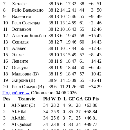
7
Хетафе
38
15
6
17
32
38
−6
51
8
Райо Вальекано
38
12
14
12
41
44
−3
50
9
Валенсия
38
13
10
15
46
55
−9
49
10
Реал Сосьедад
38
11
13
14
59
61
−2
46
11
Эспаньол
38
12
10
16
43
55
−12
46
12
Атлетик Бильбао
38
13
6
19
43
58
−15
45
13
Севилья
38
12
7
19
46
60
−14
43
14
Алавес
38
11
10
17
44
56
−12
43
15
Эльче
38
10
13
15
49
57
−8
43
16
Леванте
38
11
9
18
47
61
−14
42
17
Осасуна
38
11
9
18
44
50
−6
42
18
Мальорка (В)
38
11
9
18
47
57
−10
42
19
Жирона (В)
38
9
14
15
39
55
−16
41
20
Реал Овьедо (В)
38
6
11
21
26
60
−34
29
Подробнее →
Обновлено: 04.06.2026
Pos
Teamvte
Pld
W
D
L
GF
GA
GD
Pts
1
Al-Nassr (C)
34
28
2
4
91
28
+63
86
2
Al-Hilal
34
25
9
0
85
27
+58
84
3
Al-Ahli
34
25
6
3
71
25
+46
81
4
Al-Qadsiah
34
23
8
3
83
34
+49
77