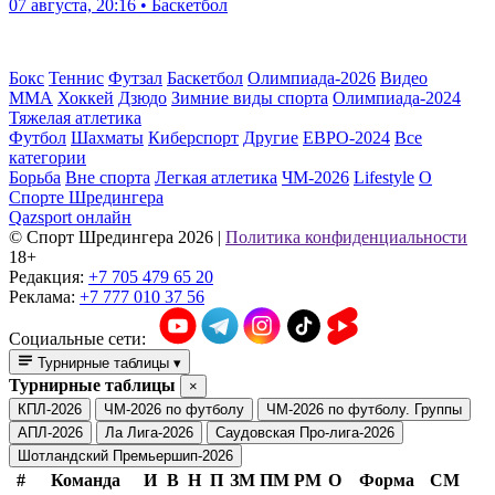
07 августа, 20:16 • Баскетбол
Бокс
Теннис
Футзал
Баскетбол
Олимпиада-2026
Видео
ММА
Хоккей
Дзюдо
Зимние виды спорта
Олимпиада-2024
Тяжелая атлетика
Футбол
Шахматы
Киберспорт
Другие
ЕВРО-2024
Все
категории
Борьба
Вне спорта
Легкая атлетика
ЧМ-2026
Lifestyle
О
Спорте Шредингера
Qazsport онлайн
© Cпорт Шредингера 2026
|
Политика конфиденциальности
18+
Редакция:
+7 705 479 65 20
Реклама:
+7 777 010 37 56
Социальные сети:
Турнирные таблицы
▾
Турнирные таблицы
×
КПЛ-2026
ЧМ-2026 по футболу
ЧМ-2026 по футболу. Группы
АПЛ-2026
Ла Лига-2026
Саудовская Про-лига-2026
Шотландский Премьершип-2026
#
Команда
И
В
Н
П
ЗМ
ПМ
РМ
О
Форма
СМ