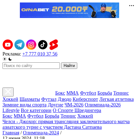
Реклама:
+7 777 010 37 56
Найти
Бокс
ММА
Футбол
Борьба
Теннис
Хоккей
Шахматы
Футзал
Дзюдо
Киберспорт
Легкая атлетика
Зимние виды спорта
Другие
ЧМ-2026
Олимпиада-2026
Lifestyle
Все категории
О Спорте Шредингера
Бокс
ММА
Футбол
Борьба
Теннис
Хоккей
Челси - Джохор: прямая трансляция заключительного матча
азиатского турне с участием Дастана Сатпаева
Главная
/
Олимпиада-2024
/
12 июня 2024, 11:18