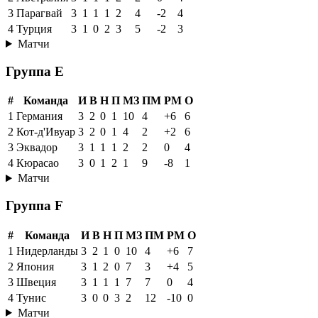
3
Парагвай
3
1
1
1
2
4
-2
4
4
Турция
3
1
0
2
3
5
-2
3
Матчи
Группа E
#
Команда
И
В
Н
П
МЗ
ПМ
РМ
О
1
Германия
3
2
0
1
10
4
+6
6
2
Кот-д'Ивуар
3
2
0
1
4
2
+2
6
3
Эквадор
3
1
1
1
2
2
0
4
4
Кюрасао
3
0
1
2
1
9
-8
1
Матчи
Группа F
#
Команда
И
В
Н
П
МЗ
ПМ
РМ
О
1
Нидерланды
3
2
1
0
10
4
+6
7
2
Япония
3
1
2
0
7
3
+4
5
3
Швеция
3
1
1
1
7
7
0
4
4
Тунис
3
0
0
3
2
12
-10
0
Матчи