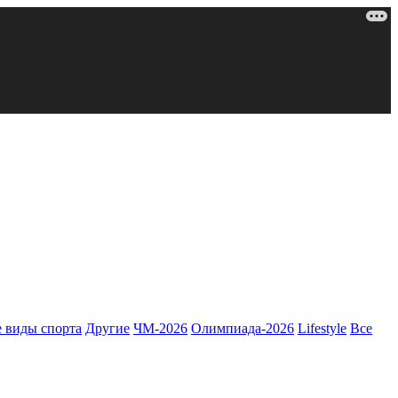
 виды спорта
Другие
ЧМ-2026
Олимпиада-2026
Lifestyle
Все