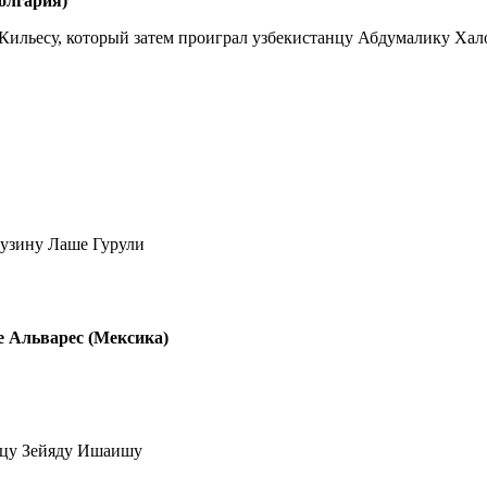
олгария)
 Кильесу, который затем проиграл узбекистанцу Абдумалику Хал
рузину Лаше Гурули
е Альварес (Мексика)
анцу Зейяду Ишаишу