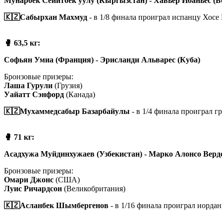
Мунарбек Сейитбек уулу (Кыргызстан) - Хавьер Ибаньес (Б
🇰🇿Сабырхан Махмуд
- в 1/8 финала проиграл испанцу Хосе
🥊 63,5 кг:
Софьян Умиа (Франция) - Эрисланди Альварес (Куба)
Бронзовые призеры:
Лаша Гурули
(Грузия)
Уайатт Сэнфорд
(Канада)
🇰🇿Мухаммедсабыр Базарбайулы
- в 1/4 финала проиграл г
🥊 71 кг:
Асадхужа Муйдинхужаев (Узбекистан) - Марко Алонсо Верд
Бронзовые призеры:
Омари Джонс
(США)
Луис Ричардсон
(Великобритания)
🇰🇿Асланбек Шымбергенов
- в 1/16 финала проиграл иорд