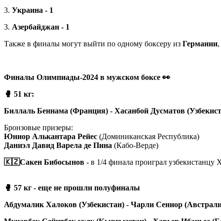
3.
Украина - 1
3.
Азербайджан - 1
Также в финалы могут выйти по одному боксеру из
Германии
Финалы Олимпиады-2024 в мужском боксе 👀
🥊 51 кг:
Биллаль Беннама (Франция) - Хасанбой Дусматов (Узбекист
Бронзовые призеры:
Юниор Алькантара Рейес
(Доминиканская Республика)
Даниэл Давид Варела де Пина
(Кабо-Верде)
🇰🇿Сакен Бибосынов
- в 1/4 финала проиграл узбекистанцу
🥊 57 кг - еще не прошли полуфиналы
Абдумалик Халоков (Узбекистан) - Чарли Сениор (Австрали