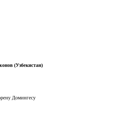
жонов (Узбекистан)
Лорену Домингесу