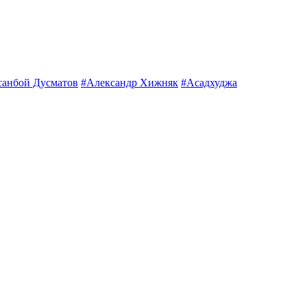
санбой Дусматов
#Александр Хижняк
#Асадхуджа