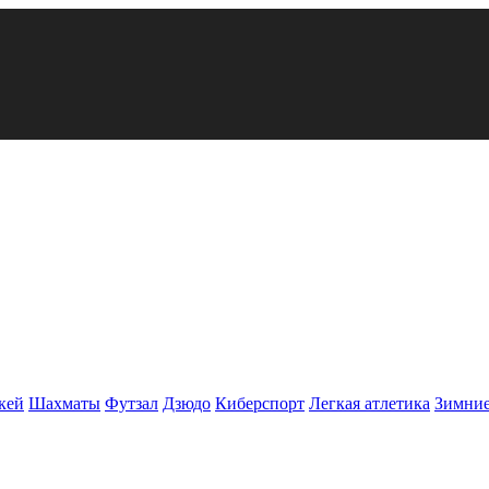
кей
Шахматы
Футзал
Дзюдо
Киберспорт
Легкая атлетика
Зимние