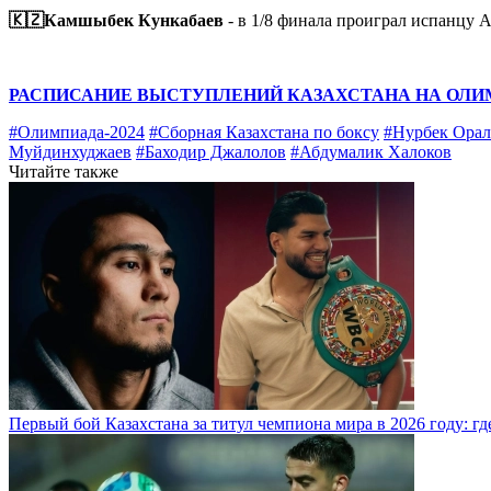
🇰🇿Камшыбек Кункабаев
- в 1/8 финала проиграл испанцу 
РАСПИСАНИЕ ВЫСТУПЛЕНИЙ КАЗАХСТАНА НА ОЛИМП
#Олимпиада-2024
#Сборная Казахстана по боксу
#Нурбек Орал
Муйдинхуджаев
#Баходир Джалолов
#Абдумалик Халоков
Читайте также
Первый бой Казахстана за титул чемпиона мира в 2026 году: где,