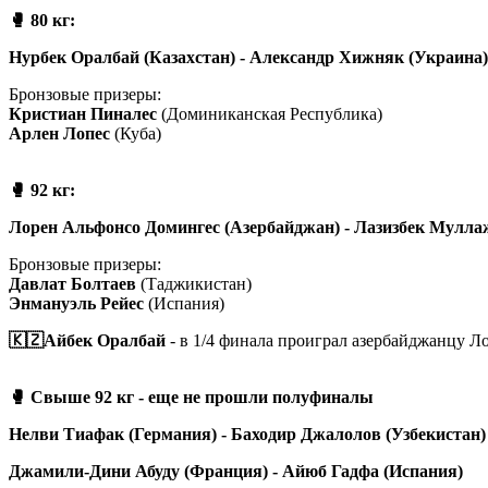
🥊 80 кг:
Нурбек Оралбай (Казахстан) - Александр Хижняк (Украина)
Бронзовые призеры:
Кристиан Пиналес
(Доминиканская Республика)
Арлен Лопес
(Куба)
🥊 92 кг:
Лорен Альфонсо Домингес (Азербайджан) - Лазизбек Мулла
Бронзовые призеры:
Давлат Болтаев
(Таджикистан)
Энмануэль Рейес
(Испания)
🇰🇿Айбек Оралбай
- в 1/4 финала проиграл азербайджанцу 
🥊 Свыше 92 кг - еще не прошли полуфиналы
Нелви Тиафак (Германия) - Баходир Джалолов (Узбекистан)
Джамили-Дини Абуду (Франция) - Айюб Гадфа (Испания)