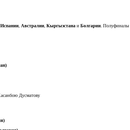
,
Испании
,
Австралии
,
Кыргызстана
и
Болгарии
. Полуфиналы з
ан)
 Хасанбою Дусматову
я)