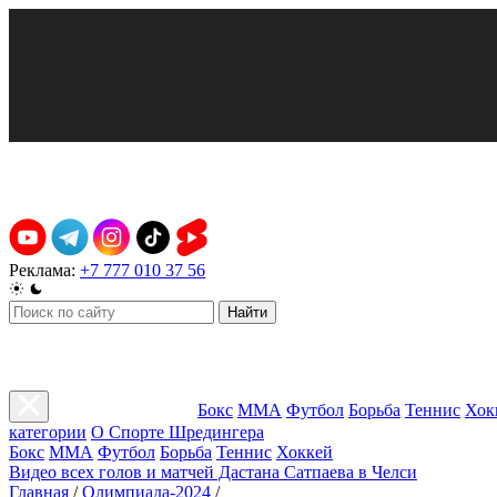
Реклама:
+7 777 010 37 56
Найти
Бокс
ММА
Футбол
Борьба
Теннис
Хок
категории
О Спорте Шредингера
Бокс
ММА
Футбол
Борьба
Теннис
Хоккей
Видео всех голов и матчей Дастана Сатпаева в Челси
Главная
/
Олимпиада-2024
/