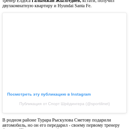
тренер Елдоса
Галымжан Жылгедиев,
кстати, получил
двухкомнатную квартиру и Hyundai Santa Fe.
Посмотреть эту публикацию в Instagram
Публикация от Спорт Шрёдингера (@sportilinet)
В родном районе Турара Рыскулова Сметову подарили
автомобиль, но он его передарил - своему первому тренеру