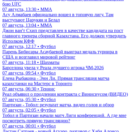
бою UFC
07 августа, 13:30 • ММА
Асу Алмабаев официально вошел в топовую лигу. Там
выступают Царукян и Белал
07 августа, 13:04 • ММА
Джон ван'т Схип представлен в качестве кандидата на пост
главного тренера сборной Казахстана. Его должен утвердить
Исполком КФФ
07 августа, 12:17 • Футбол
Парень Бибисары Асаубаевой выиграл медаль турнира в
США и возглавил мировой рейтинг
07 августа, 11:18 • Шахматы
Барселона увела у Реала лучшего игрока ЧМ-2026
07 августа, 09:54 • Футбол
Елена Рыбакина - Энн Ли. Прямая трансляция матча
казахстанки на Мастерс в Торонто
07 августа, 06:30 • Теннис
Реал объявил о продлении контракта с Винисиусом (ВИДЕО)
07 августа, 05:30 • Футбол
Партизан - Тобол: результат матча, видео голов и обзор
07 августа, 02:05 • Футбол
Тобол и Партизан начали матч Лиги конференций. А где мне
посмотреть прямую трансляцию?
07 августа, 00:01 • Футбол
Дастан Сатпаев - новый Агуэро, разговор с Хаби Алонсо,