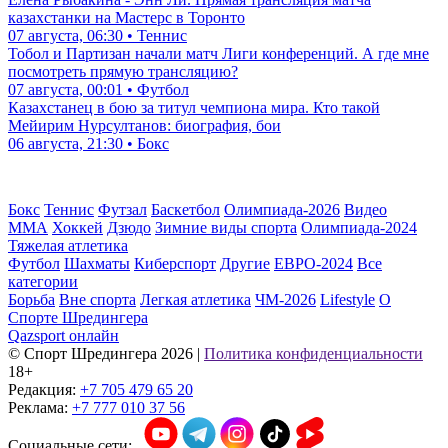
казахстанки на Мастерс в Торонто
07 августа, 06:30 • Теннис
Тобол и Партизан начали матч Лиги конференций. А где мне
посмотреть прямую трансляцию?
07 августа, 00:01 • Футбол
Казахстанец в бою за титул чемпиона мира. Кто такой
Мейирим Нурсултанов: биография, бои
06 августа, 21:30 • Бокс
Бокс
Теннис
Футзал
Баскетбол
Олимпиада-2026
Видео
ММА
Хоккей
Дзюдо
Зимние виды спорта
Олимпиада-2024
Тяжелая атлетика
Футбол
Шахматы
Киберспорт
Другие
ЕВРО-2024
Все
категории
Борьба
Вне спорта
Легкая атлетика
ЧМ-2026
Lifestyle
О
Спорте Шредингера
Qazsport онлайн
© Cпорт Шредингера 2026
|
Политика конфиденциальности
18+
Редакция:
+7 705 479 65 20
Реклама:
+7 777 010 37 56
Социальные сети: