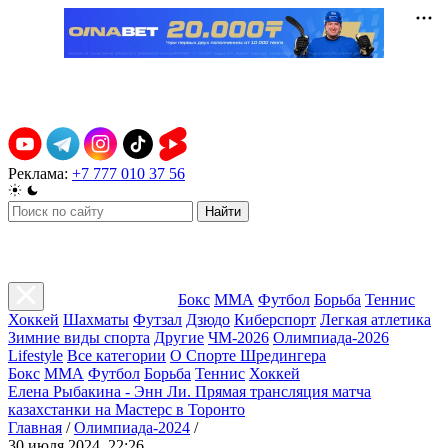
Реклама:
+7 777 010 37 56
Найти
Бокс
ММА
Футбол
Борьба
Теннис
Хоккей
Шахматы
Футзал
Дзюдо
Киберспорт
Легкая атлетика
Зимние виды спорта
Другие
ЧМ-2026
Олимпиада-2026
Lifestyle
Все категории
О Спорте Шредингера
Бокс
ММА
Футбол
Борьба
Теннис
Хоккей
Елена Рыбакина - Энн Ли. Прямая трансляция матча
казахстанки на Мастерс в Торонто
Главная
/
Олимпиада-2024
/
30 июля 2024, 22:26