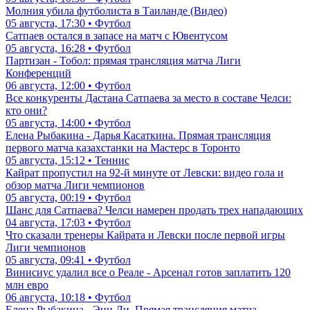
Молния убила футболиста в Таиланде (Видео)
05 августа, 17:30 • Футбол
Сатпаев остался в запасе на матч с Ювентусом
05 августа, 16:28 • Футбол
Партизан - Тобол: прямая трансляция матча Лиги
Конференций
06 августа, 12:00 • Футбол
Все конкуренты Дастана Сатпаева за место в составе Челси:
кто они?
05 августа, 14:00 • Футбол
Елена Рыбакина - Дарья Касаткина. Прямая трансляция
первого матча казахстанки на Мастерс в Торонто
05 августа, 15:12 • Теннис
Кайрат пропустил на 92-й минуте от Левски: видео гола и
обзор матча Лиги чемпионов
05 августа, 00:19 • Футбол
Шанс для Сатпаева? Челси намерен продать трех нападающих
04 августа, 17:03 • Футбол
Что сказали тренеры Кайрата и Левски после первой игры
Лиги чемпионов
05 августа, 09:41 • Футбол
Винисиус удалил все о Реале - Арсенал готов заплатить 120
млн евро
06 августа, 10:18 • Футбол
Елена Рыбакина - Энн Ли. Прямая трансляция матча