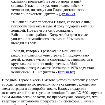
ожидания родителей и всего народа нашей
страны. У нас не так уж много олимпийских
чемпионов, поэтому наш Елдос достоин всех
похвал и почестей" (цитата -
Qaz365.kz
).
"Я нашел номер телефона Елдоса, связался с ним,
попросил приехать в ауы. Я хочу подарить ему 100
лошадей. Повезу его в село Жаркамыс
Байганинского района. Хочу, чтобы дети в селе
увидели олимпийского чемпиона. Чемпионы
выходят из села.
Лошади, которых я развожу, не мои, они на
радость и благополучие стране. Я поддерживаю
детей, которые учатся в спортшколе, занимаются в
кружках, становятся победителями. Мой
покойный отец Акмырза Маханов в 1976 году стал
чемпионом СССР" (цитата -
Inform.kz
).
В родном Таразе в честь Сметова устроили встречу у ворот
города, специальную церемонию на стадионе с концертом
звезд эстрады и автопробег после. Елдосу подарили
пятикомнатный пентхаус и автомобиль Lexus LX 600 - вручал
аким Жамбылской области, но пресс-служба сообщила, что
квартиру и автомобиль предоставили спонсоры. Личный