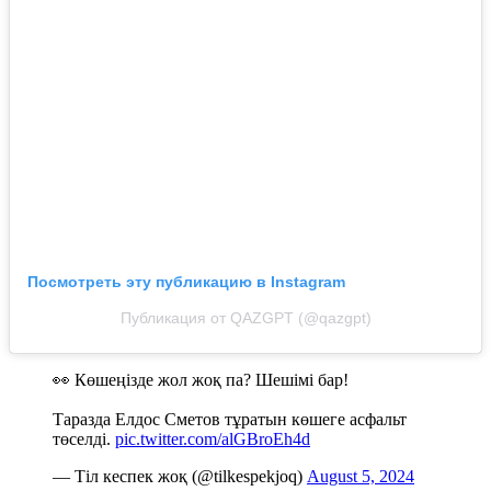
Посмотреть эту публикацию в Instagram
Публикация от QAZGPT (@qazgpt)
👀 Көшеңізде жол жоқ па? Шешімі бар!
Таразда Елдос Сметов тұратын көшеге асфальт
төселді.
pic.twitter.com/alGBroEh4d
— Тіл кеспек жоқ (@tilkespekjoq)
August 5, 2024