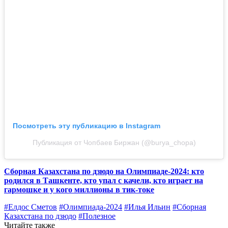
Посмотреть эту публикацию в Instagram
Публикация от Чопбаев Биржан (@burya_chopa)
Сборная Казахстана по дзюдо на Олимпиаде-2024: кто
родился в Ташкенте, кто упал с качели, кто играет на
гармошке и у кого миллионы в тик-токе
#Елдос Сметов
#Олимпиада-2024
#Илья Ильин
#Сборная
Казахстана по дзюдо
#Полезное
Читайте также