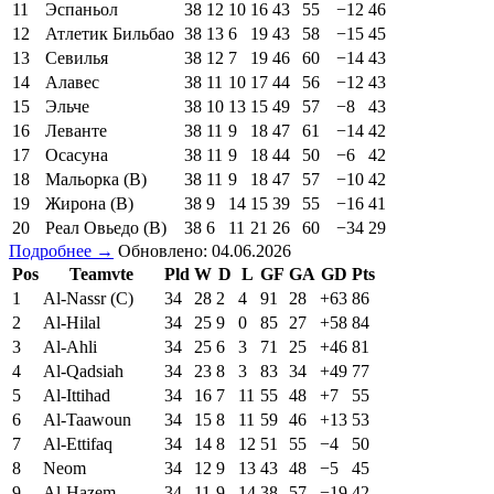
11
Эспаньол
38
12
10
16
43
55
−12
46
12
Атлетик Бильбао
38
13
6
19
43
58
−15
45
13
Севилья
38
12
7
19
46
60
−14
43
14
Алавес
38
11
10
17
44
56
−12
43
15
Эльче
38
10
13
15
49
57
−8
43
16
Леванте
38
11
9
18
47
61
−14
42
17
Осасуна
38
11
9
18
44
50
−6
42
18
Мальорка (В)
38
11
9
18
47
57
−10
42
19
Жирона (В)
38
9
14
15
39
55
−16
41
20
Реал Овьедо (В)
38
6
11
21
26
60
−34
29
Подробнее →
Обновлено: 04.06.2026
Pos
Teamvte
Pld
W
D
L
GF
GA
GD
Pts
1
Al-Nassr (C)
34
28
2
4
91
28
+63
86
2
Al-Hilal
34
25
9
0
85
27
+58
84
3
Al-Ahli
34
25
6
3
71
25
+46
81
4
Al-Qadsiah
34
23
8
3
83
34
+49
77
5
Al-Ittihad
34
16
7
11
55
48
+7
55
6
Al-Taawoun
34
15
8
11
59
46
+13
53
7
Al-Ettifaq
34
14
8
12
51
55
−4
50
8
Neom
34
12
9
13
43
48
−5
45
9
Al-Hazem
34
11
9
14
38
57
−19
42