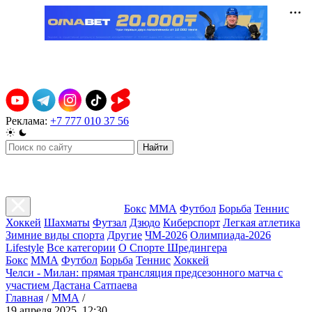
Реклама:
+7 777 010 37 56
Найти
Бокс
ММА
Футбол
Борьба
Теннис
Хоккей
Шахматы
Футзал
Дзюдо
Киберспорт
Легкая атлетика
Зимние виды спорта
Другие
ЧМ-2026
Олимпиада-2026
Lifestyle
Все категории
О Спорте Шредингера
Бокс
ММА
Футбол
Борьба
Теннис
Хоккей
Челси - Милан: прямая трансляция предсезонного матча с
участием Дастана Сатпаева
Главная
/
ММА
/
19 апреля 2025, 12:30