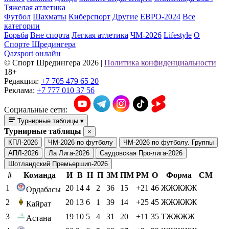
Тяжелая атлетика
Футбол
Шахматы
Киберспорт
Другие
ЕВРО-2024
Все
категории
Борьба
Вне спорта
Легкая атлетика
ЧМ-2026
Lifestyle
О
Спорте Шредингера
Qazsport онлайн
© Cпорт Шредингера 2026
|
Политика конфиденциальности
18+
Редакция:
+7 705 479 65 20
Реклама:
+7 777 010 37 56
Социальные сети:
Турнирные таблицы
▾
Турнирные таблицы
×
КПЛ-2026
ЧМ-2026 по футболу
ЧМ-2026 по футболу. Группы
АПЛ-2026
Ла Лига-2026
Саудовская Про-лига-2026
Шотландский Премьершип-2026
#
Команда
И
В
Н
П
ЗМ
ПМ
РМ
О
Форма
СМ
1
20
14
4
2
36
15
+21
46
ЖЖЖЖЖ
Ордабасы
2
20
13
6
1
39
14
+25
45
ЖЖЖЖЖ
Кайрат
3
19
10
5
4
31
20
+11
35
ТЖЖЖЖ
Астана