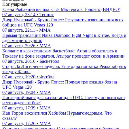
Популярные
Елена Рыбакина вышла в 1/8 Мастерса в Торонто (ВИДЕО)
07 августа, 23:14 • Теннис
Дияр Нургожай - Бруно Лопес: Результаты взвешивания всех
бойцов на UFC Vegas 120
07 августа, 22:11 • ММА
Прямая трансляция Naiza Diamond Fight Night в Китае. Когда и
где смотреть турнир
07 августа, 20:26 • ММА
Коллапс в казахстанском баскетболе: Астана обратилась к
Токаеву на фоне закрытия, Атырау проведет сезон в Армении
07 августа, 20:16 • Баскетбол
Старт Ла Лиги через неделю. Еще одна попытка Реала забрать
титул у Флика
07 августа, 19:20 • Футбол
Дияр Нургожай - Бруно Лопес: Прямая трансляция боя на
UFC Vegas 120
07 августа, 19:04 • ММА
Последний шанс для казахстанца в UFC. Почему он выиграет
и что ждать от боя?
07 августа, 17:39 • ММА
Иан Гэрри восхитился Хабибом Нурмагомедовым. Что
сказал?
07 августа, 17:26 • ММА
Конору сделали операцию. Он сделал заявление о будущем