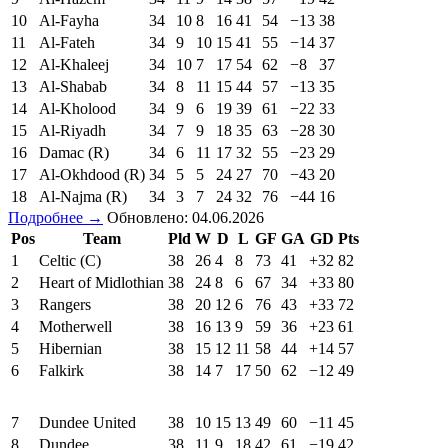
10
Al-Fayha
34
10
8
16
41
54
−13
38
11
Al-Fateh
34
9
10
15
41
55
−14
37
12
Al-Khaleej
34
10
7
17
54
62
−8
37
13
Al-Shabab
34
8
11
15
44
57
−13
35
14
Al-Kholood
34
9
6
19
39
61
−22
33
15
Al-Riyadh
34
7
9
18
35
63
−28
30
16
Damac (R)
34
6
11
17
32
55
−23
29
17
Al-Okhdood (R)
34
5
5
24
27
70
−43
20
18
Al-Najma (R)
34
3
7
24
32
76
−44
16
Подробнее →
Обновлено: 04.06.2026
Pos
Team
Pld
W
D
L
GF
GA
GD
Pts
1
Celtic (C)
38
26
4
8
73
41
+32
82
2
Heart of Midlothian
38
24
8
6
67
34
+33
80
3
Rangers
38
20
12
6
76
43
+33
72
4
Motherwell
38
16
13
9
59
36
+23
61
5
Hibernian
38
15
12
11
58
44
+14
57
6
Falkirk
38
14
7
17
50
62
−12
49
7
Dundee United
38
10
15
13
49
60
−11
45
8
Dundee
38
11
9
18
42
61
−19
42