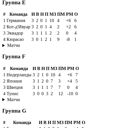
Группа E
#
Команда
И
В
Н
П
МЗ
ПМ
РМ
О
1
Германия
3
2
0
1
10
4
+6
6
2
Кот-д'Ивуар
3
2
0
1
4
2
+2
6
3
Эквадор
3
1
1
1
2
2
0
4
4
Кюрасао
3
0
1
2
1
9
-8
1
Матчи
Группа F
#
Команда
И
В
Н
П
МЗ
ПМ
РМ
О
1
Нидерланды
3
2
1
0
10
4
+6
7
2
Япония
3
1
2
0
7
3
+4
5
3
Швеция
3
1
1
1
7
7
0
4
4
Тунис
3
0
0
3
2
12
-10
0
Матчи
Группа G
#
Команда
И
В
Н
П
МЗ
ПМ
РМ
О