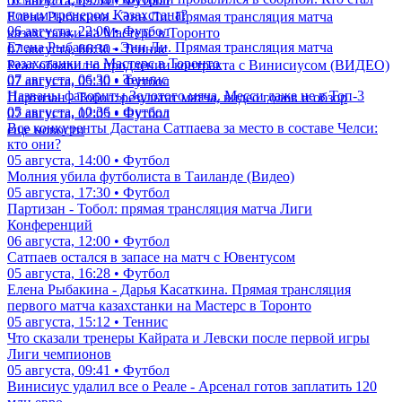
07 августа, 09:54 • Футбол
новым тренером Казахстана?
Елена Рыбакина - Энн Ли. Прямая трансляция матча
06 августа, 22:00 • Футбол
казахстанки на Мастерс в Торонто
Елена Рыбакина - Энн Ли. Прямая трансляция матча
07 августа, 06:30 • Теннис
казахстанки на Мастерс в Торонто
Реал объявил о продлении контракта с Винисиусом (ВИДЕО)
07 августа, 06:30 • Теннис
07 августа, 05:30 • Футбол
Названы фавориты Золотого мяча. Месси даже не в Топ-3
Партизан - Тобол: результат матча, видео голов и обзор
05 августа, 10:36 • Футбол
07 августа, 02:05 • Футбол
Все конкуренты Дастана Сатпаева за место в составе Челси:
еще новости
кто они?
05 августа, 14:00 • Футбол
Молния убила футболиста в Таиланде (Видео)
05 августа, 17:30 • Футбол
Партизан - Тобол: прямая трансляция матча Лиги
Конференций
06 августа, 12:00 • Футбол
Сатпаев остался в запасе на матч с Ювентусом
05 августа, 16:28 • Футбол
Елена Рыбакина - Дарья Касаткина. Прямая трансляция
первого матча казахстанки на Мастерс в Торонто
05 августа, 15:12 • Теннис
Что сказали тренеры Кайрата и Левски после первой игры
Лиги чемпионов
05 августа, 09:41 • Футбол
Винисиус удалил все о Реале - Арсенал готов заплатить 120