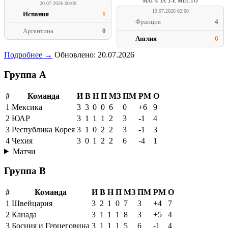
МАТЧ ЗА 3-Е МЕСТО
20.07.2026 00:00
19.07.2026 02:00
Испания
1
Франция
4
Аргентина
0
Англия
6
Подробнее →
Обновлено: 20.07.2026
Группа A
#
Команда
И
В
Н
П
МЗ
ПМ
РМ
О
1
Мексика
3
3
0
0
6
0
+6
9
2
ЮАР
3
1
1
1
2
3
-1
4
3
Республика Корея
3
1
0
2
2
3
-1
3
4
Чехия
3
0
1
2
2
6
-4
1
Матчи
Группа B
#
Команда
И
В
Н
П
МЗ
ПМ
РМ
О
1
Швейцария
3
2
1
0
7
3
+4
7
2
Канада
3
1
1
1
8
3
+5
4
3
Босния и Герцеговина
3
1
1
1
5
6
-1
4