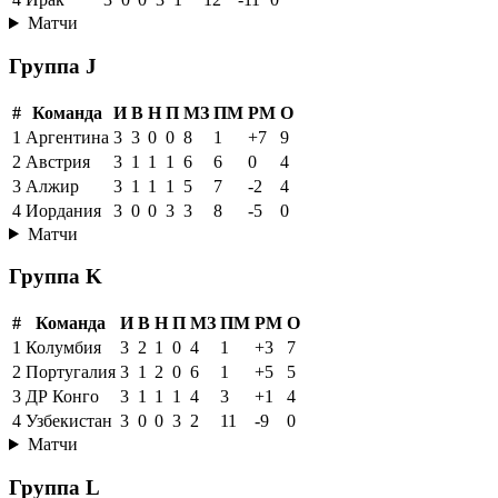
Матчи
Группа J
#
Команда
И
В
Н
П
МЗ
ПМ
РМ
О
1
Аргентина
3
3
0
0
8
1
+7
9
2
Австрия
3
1
1
1
6
6
0
4
3
Алжир
3
1
1
1
5
7
-2
4
4
Иордания
3
0
0
3
3
8
-5
0
Матчи
Группа K
#
Команда
И
В
Н
П
МЗ
ПМ
РМ
О
1
Колумбия
3
2
1
0
4
1
+3
7
2
Португалия
3
1
2
0
6
1
+5
5
3
ДР Конго
3
1
1
1
4
3
+1
4
4
Узбекистан
3
0
0
3
2
11
-9
0
Матчи
Группа L