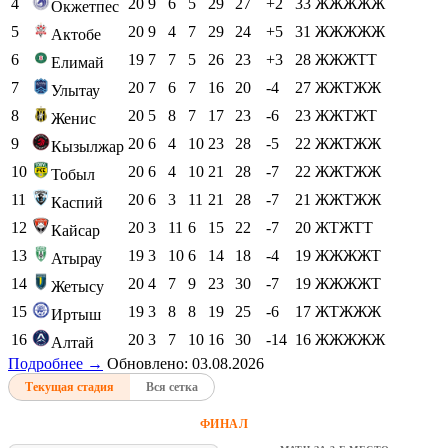
4
20
9
6
5
29
27
+2
33
ЖЖЖЖЖ
Окжетпес
5
20
9
4
7
29
24
+5
31
ЖЖЖЖЖ
Актобе
6
19
7
7
5
26
23
+3
28
ЖЖЖТТ
Елимай
7
20
7
6
7
16
20
-4
27
ЖЖТЖЖ
Улытау
8
20
5
8
7
17
23
-6
23
ЖЖТЖТ
Женис
9
20
6
4
10
23
28
-5
22
ЖЖТЖЖ
Кызылжар
10
20
6
4
10
21
28
-7
22
ЖЖТЖЖ
Тобыл
11
20
6
3
11
21
28
-7
21
ЖЖТЖЖ
Каспий
12
20
3
11
6
15
22
-7
20
ЖТЖТТ
Кайсар
13
19
3
10
6
14
18
-4
19
ЖЖЖЖТ
Атырау
14
20
4
7
9
23
30
-7
19
ЖЖЖЖТ
Жетысу
15
19
3
8
8
19
25
-6
17
ЖТЖЖЖ
Иртыш
16
20
3
7
10
16
30
-14
16
ЖЖЖЖЖ
Алтай
Подробнее →
Обновлено: 03.08.2026
Текущая стадия
Вся сетка
ФИНАЛ