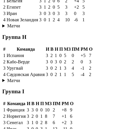
1
Бельгия
3
1
2
0
6
2
+4
5
2
Египет
3
1
2
0
5
3
+2
5
3
Иран
3
0
3
0
3
3
0
3
4
Новая Зеландия
3
0
1
2
4
10
-6
1
Матчи
Группа H
#
Команда
И
В
Н
П
МЗ
ПМ
РМ
О
1
Испания
3
2
1
0
5
0
+5
7
2
Кабо-Верде
3
0
3
0
2
2
0
3
3
Уругвай
3
0
2
1
3
4
-1
2
4
Саудовская Аравия
3
0
2
1
1
5
-4
2
Матчи
Группа I
#
Команда
И
В
Н
П
МЗ
ПМ
РМ
О
1
Франция
3
3
0
0
10
2
+8
9
2
Норвегия
3
2
0
1
8
7
+1
6
3
Сенегал
3
1
0
2
8
6
+2
3
4
Ирак
3
0
0
3
1
12
-11
0