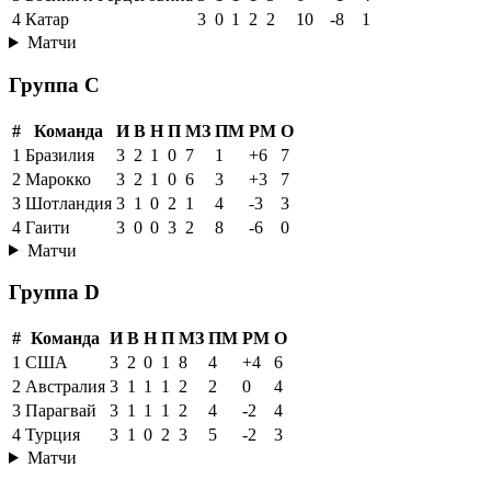
4
Катар
3
0
1
2
2
10
-8
1
Матчи
Группа C
#
Команда
И
В
Н
П
МЗ
ПМ
РМ
О
1
Бразилия
3
2
1
0
7
1
+6
7
2
Марокко
3
2
1
0
6
3
+3
7
3
Шотландия
3
1
0
2
1
4
-3
3
4
Гаити
3
0
0
3
2
8
-6
0
Матчи
Группа D
#
Команда
И
В
Н
П
МЗ
ПМ
РМ
О
1
США
3
2
0
1
8
4
+4
6
2
Австралия
3
1
1
1
2
2
0
4
3
Парагвай
3
1
1
1
2
4
-2
4
4
Турция
3
1
0
2
3
5
-2
3
Матчи