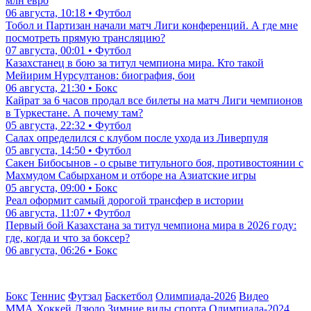
млн евро
06 августа, 10:18 • Футбол
Тобол и Партизан начали матч Лиги конференций. А где мне
посмотреть прямую трансляцию?
07 августа, 00:01 • Футбол
Казахстанец в бою за титул чемпиона мира. Кто такой
Мейирим Нурсултанов: биография, бои
06 августа, 21:30 • Бокс
Кайрат за 6 часов продал все билеты на матч Лиги чемпионов
в Туркестане. А почему там?
05 августа, 22:32 • Футбол
Салах определился с клубом после ухода из Ливерпуля
05 августа, 14:50 • Футбол
Сакен Бибосынов - о срыве титульного боя, противостоянии с
Махмудом Сабырханом и отборе на Азиатские игры
05 августа, 09:00 • Бокс
Реал оформит самый дорогой трансфер в истории
06 августа, 11:07 • Футбол
Первый бой Казахстана за титул чемпиона мира в 2026 году:
где, когда и что за боксер?
06 августа, 06:26 • Бокс
Бокс
Теннис
Футзал
Баскетбол
Олимпиада-2026
Видео
ММА
Хоккей
Дзюдо
Зимние виды спорта
Олимпиада-2024