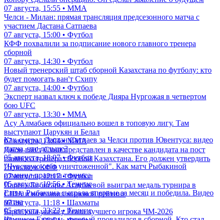
07 августа, 15:55 • ММА
Челси - Милан: прямая трансляция предсезонного матча с
участием Дастана Сатпаева
07 августа, 15:00 • Футбол
КФФ похвалили за подписание нового главного тренера
сборной
07 августа, 14:30 • Футбол
Новый тренерский штаб сборной Казахстана по футболу: кто
будет помогать ван'т Схипу
07 августа, 14:00 • Футбол
Эксперт назвал ключ к победе Дияра Нургожая в четвертом
бою UFC
07 августа, 13:30 • ММА
Асу Алмабаев официально вошел в топовую лигу. Там
выступают Царукян и Белал
Как сыграл Дастан Сатпаев за Челси против Ювентуса: видео
07 августа, 13:04 • ММА
матча, что дальше?
Джон ван'т Схип представлен в качестве кандидата на пост
05 августа, 18:07 • Футбол
главного тренера сборной Казахстана. Его должен утвердить
"Чувствую себя уничтоженной". Как матч Рыбакиной
Исполком КФФ
изменил правила тенниса
07 августа, 12:17 • Футбол
05 августа, 19:56 • Теннис
Парень Бибисары Асаубаевой выиграл медаль турнира в
Елена Рыбакина сыграла впервые за месяц и победила. Видео
США и возглавил мировой рейтинг
матча
07 августа, 11:18 • Шахматы
05 августа, 23:23 • Теннис
Барселона увела у Реала лучшего игрока ЧМ-2026
Чемпион Европы, который провалился в сборной. Кто стал