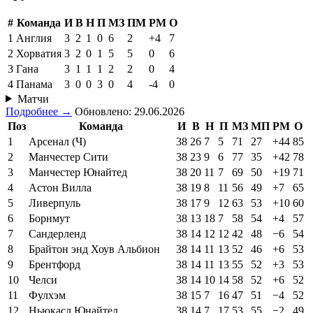
#
Команда
И
В
Н
П
МЗ
ПМ
РМ
О
1
Англия
3
2
1
0
6
2
+4
7
2
Хорватия
3
2
0
1
5
5
0
6
3
Гана
3
1
1
1
2
2
0
4
4
Панама
3
0
0
3
0
4
-4
0
Матчи
Подробнее →
Обновлено: 29.06.2026
Поз
Команда
И
В
Н
П
МЗ
МП
РМ
О
1
Арсенал (Ч)
38
26
7
5
71
27
+44
85
2
Манчестер Сити
38
23
9
6
77
35
+42
78
3
Манчестер Юнайтед
38
20
11
7
69
50
+19
71
4
Астон Вилла
38
19
8
11
56
49
+7
65
5
Ливерпуль
38
17
9
12
63
53
+10
60
6
Борнмут
38
13
18
7
58
54
+4
57
7
Сандерленд
38
14
12
12
42
48
−6
54
8
Брайтон энд Хоув Альбион
38
14
11
13
52
46
+6
53
9
Брентфорд
38
14
11
13
55
52
+3
53
10
Челси
38
14
10
14
58
52
+6
52
11
Фулхэм
38
15
7
16
47
51
−4
52
12
Ньюкасл Юнайтед
38
14
7
17
53
55
−2
49