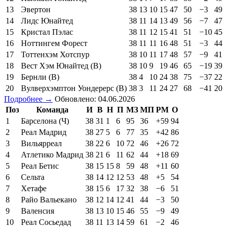
13
Эвертон
38
13
10
15
47
50
−3
49
14
Лидс Юнайтед
38
11
14
13
49
56
−7
47
15
Кристал Пэлас
38
11
12
15
41
51
−10
45
16
Ноттингем Форест
38
11
11
16
48
51
−3
44
17
Тоттенхэм Хотспур
38
10
11
17
48
57
−9
41
18
Вест Хэм Юнайтед (В)
38
10
9
19
46
65
−19
39
19
Бернли (В)
38
4
10
24
38
75
−37
22
20
Вулверхэмптон Уондерерс (В)
38
3
11
24
27
68
−41
20
Подробнее →
Обновлено: 04.06.2026
Поз
Команда
И
В
Н
П
МЗ
МП
РМ
О
1
Барселона (Ч)
38
31
1
6
95
36
+59
94
2
Реал Мадрид
38
27
5
6
77
35
+42
86
3
Вильярреал
38
22
6
10
72
46
+26
72
4
Атлетико Мадрид
38
21
6
11
62
44
+18
69
5
Реал Бетис
38
15
15
8
59
48
+11
60
6
Сельта
38
14
12
12
53
48
+5
54
7
Хетафе
38
15
6
17
32
38
−6
51
8
Райо Вальекано
38
12
14
12
41
44
−3
50
9
Валенсия
38
13
10
15
46
55
−9
49
10
Реал Сосьедад
38
11
13
14
59
61
−2
46