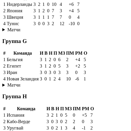
1
Нидерланды
3
2
1
0
10
4
+6
7
2
Япония
3
1
2
0
7
3
+4
5
3
Швеция
3
1
1
1
7
7
0
4
4
Тунис
3
0
0
3
2
12
-10
0
Матчи
Группа G
#
Команда
И
В
Н
П
МЗ
ПМ
РМ
О
1
Бельгия
3
1
2
0
6
2
+4
5
2
Египет
3
1
2
0
5
3
+2
5
3
Иран
3
0
3
0
3
3
0
3
4
Новая Зеландия
3
0
1
2
4
10
-6
1
Матчи
Группа H
#
Команда
И
В
Н
П
МЗ
ПМ
РМ
О
1
Испания
3
2
1
0
5
0
+5
7
2
Кабо-Верде
3
0
3
0
2
2
0
3
3
Уругвай
3
0
2
1
3
4
-1
2