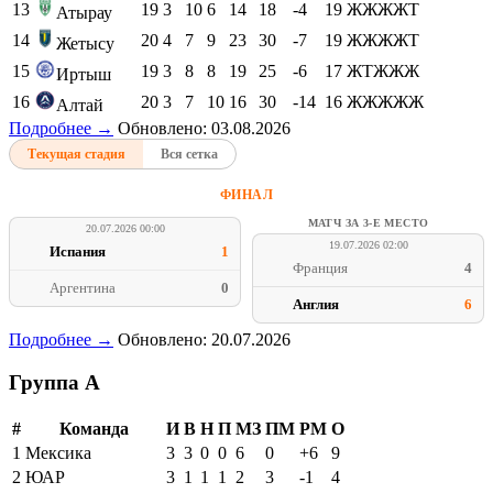
13
19
3
10
6
14
18
-4
19
ЖЖЖЖТ
Атырау
14
20
4
7
9
23
30
-7
19
ЖЖЖЖТ
Жетысу
15
19
3
8
8
19
25
-6
17
ЖТЖЖЖ
Иртыш
16
20
3
7
10
16
30
-14
16
ЖЖЖЖЖ
Алтай
Подробнее →
Обновлено: 03.08.2026
Текущая стадия
Вся сетка
ФИНАЛ
МАТЧ ЗА 3-Е МЕСТО
20.07.2026 00:00
19.07.2026 02:00
Испания
1
Франция
4
Аргентина
0
Англия
6
Подробнее →
Обновлено: 20.07.2026
Группа A
#
Команда
И
В
Н
П
МЗ
ПМ
РМ
О
1
Мексика
3
3
0
0
6
0
+6
9
2
ЮАР
3
1
1
1
2
3
-1
4