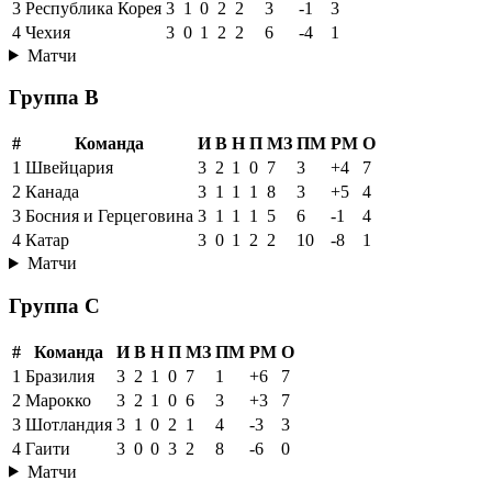
3
Республика Корея
3
1
0
2
2
3
-1
3
4
Чехия
3
0
1
2
2
6
-4
1
Матчи
Группа B
#
Команда
И
В
Н
П
МЗ
ПМ
РМ
О
1
Швейцария
3
2
1
0
7
3
+4
7
2
Канада
3
1
1
1
8
3
+5
4
3
Босния и Герцеговина
3
1
1
1
5
6
-1
4
4
Катар
3
0
1
2
2
10
-8
1
Матчи
Группа C
#
Команда
И
В
Н
П
МЗ
ПМ
РМ
О
1
Бразилия
3
2
1
0
7
1
+6
7
2
Марокко
3
2
1
0
6
3
+3
7
3
Шотландия
3
1
0
2
1
4
-3
3
4
Гаити
3
0
0
3
2
8
-6
0
Матчи