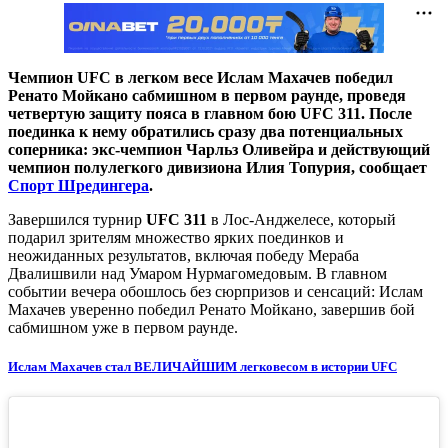
Чемпион UFC в легком весе Ислам Махачев победил
Ренато Мойкано сабмишном в первом раунде, проведя
четвертую защиту пояса в главном бою UFC 311. После
поединка к нему обратились сразу два потенциальных
соперника: экс-чемпион Чарльз Оливейра и действующий
чемпион полулегкого дивизиона Илия Топурия, сообщает
Спорт Шредингера
.
Завершился турнир
UFC 311
в Лос-Анджелесе, который
подарил зрителям множество ярких поединков и
неожиданных результатов, включая победу Мераба
Двалишвили над Умаром Нурмагомедовым. В главном
событии вечера обошлось без сюрпризов и сенсаций: Ислам
Махачев уверенно победил Ренато Мойкано, завершив бой
сабмишном уже в первом раунде.
Ислам Махачев стал ВЕЛИЧАЙШИМ легковесом в истории UFC