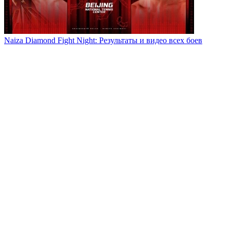
Naiza Diamond Fight Night: Результаты и видео всех боев