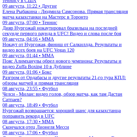
теннису в США
09 августа, 11:22 • Другие
Елена Рыбакина - Людмила Самсонова. Прямая трансляция
матча казахстанки на Мастерс в Торонто
09 августа, 07:00 • Теннис
Дияр Нургожай нокаутировал бразильца на последней
секунде первого раунда в UFC! Видео и слова после боя
09 августа, 04:16 • ММА
Нокаут от Нургожая, финиш от Салкиллда. Результаты и
видео всех боев на UFC Vegas 120
09 августа, 01:44 • ММА
Пояс Алимханулы обрел нового чемпиона: Результаты и
видео Zuffa Boxing 10 в Дублине
09 августа, 01:06 • Бокс
Разгром от Ордабасы и другие результаты 21-го тура КПЛ:
обзоры матчей и прямая трансляция
08 августа, 23:55 • Футбол
Челси - Милан: видео голов, обзор матча, как там Дастан
Сатпаев?
08 августа, 18:49 • Футбол
Нургожай возвращается: хороший шанс для казахстанца
поправить рекорд в UFC
08 августа, 17:30 • ММА
Скончался отец Лионеля Месси
08 августа, 17:06 • Футбол