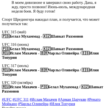
В моем дивизионе я завершил свою работу. Дана, я
жду, просто позвони! Июнь-июль, международная
неделя боев. Я буду готов!
Спорт Шредингера накидал план, и получается, что может
получиться так:
UFC 315 (май)
🇵🇸Белал Мухаммад - 🇰🇿Шавкат Рахмонов
UFC 316 (июнь)
🇵🇸Белал Мухаммад - 🇰🇿Шавкат Рахмонов
🇷🇺Ислам Махачев - 🇧🇷Чарльз Оливейра / 🇪🇸Илия
Топурия
UFC 317 (июль)
🇷🇺Ислам Махачев - 🇧🇷Чарльз Оливейра / 🇪🇸Илия
Топурия
UFC 320 (октябрь)
🇷🇺Ислам Махачев - 🇵🇸Белал Мухаммад / 🇰🇿Шавкат
Рахмонов
#UFC
#UFC 311
#Ислам Махачев
#Арман Царукян
#Ренато
Мойкано
#Чарльз Оливейра
#Илия Топурия