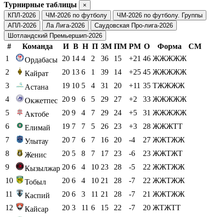
Турнирные таблицы
×
КПЛ-2026
ЧМ-2026 по футболу
ЧМ-2026 по футболу. Группы
АПЛ-2026
Ла Лига-2026
Саудовская Про-лига-2026
Шотландский Премьершип-2026
#
Команда
И
В
Н
П
ЗМ
ПМ
РМ
О
Форма
СМ
1
20
14
4
2
36
15
+21
46
ЖЖЖЖЖ
Ордабасы
2
20
13
6
1
39
14
+25
45
ЖЖЖЖЖ
Кайрат
3
19
10
5
4
31
20
+11
35
ТЖЖЖЖ
Астана
4
20
9
6
5
29
27
+2
33
ЖЖЖЖЖ
Окжетпес
5
20
9
4
7
29
24
+5
31
ЖЖЖЖЖ
Актобе
6
19
7
7
5
26
23
+3
28
ЖЖЖТТ
Елимай
7
20
7
6
7
16
20
-4
27
ЖЖТЖЖ
Улытау
8
20
5
8
7
17
23
-6
23
ЖЖТЖТ
Женис
9
20
6
4
10
23
28
-5
22
ЖЖТЖЖ
Кызылжар
10
20
6
4
10
21
28
-7
22
ЖЖТЖЖ
Тобыл
11
20
6
3
11
21
28
-7
21
ЖЖТЖЖ
Каспий
12
20
3
11
6
15
22
-7
20
ЖТЖТТ
Кайсар