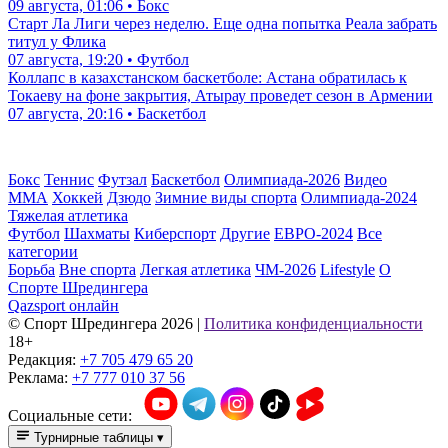
09 августа, 01:06 • Бокс
Старт Ла Лиги через неделю. Еще одна попытка Реала забрать
титул у Флика
07 августа, 19:20 • Футбол
Коллапс в казахстанском баскетболе: Астана обратилась к
Токаеву на фоне закрытия, Атырау проведет сезон в Армении
07 августа, 20:16 • Баскетбол
Бокс
Теннис
Футзал
Баскетбол
Олимпиада-2026
Видео
ММА
Хоккей
Дзюдо
Зимние виды спорта
Олимпиада-2024
Тяжелая атлетика
Футбол
Шахматы
Киберспорт
Другие
ЕВРО-2024
Все
категории
Борьба
Вне спорта
Легкая атлетика
ЧМ-2026
Lifestyle
О
Спорте Шредингера
Qazsport онлайн
© Cпорт Шредингера 2026
|
Политика конфиденциальности
18+
Редакция:
+7 705 479 65 20
Реклама:
+7 777 010 37 56
Социальные сети:
Турнирные таблицы
▾