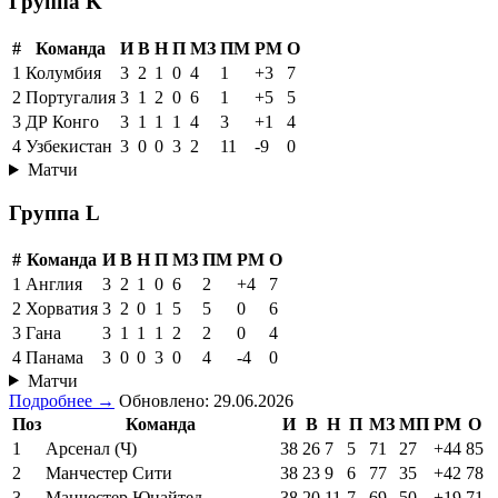
Группа K
#
Команда
И
В
Н
П
МЗ
ПМ
РМ
О
1
Колумбия
3
2
1
0
4
1
+3
7
2
Португалия
3
1
2
0
6
1
+5
5
3
ДР Конго
3
1
1
1
4
3
+1
4
4
Узбекистан
3
0
0
3
2
11
-9
0
Матчи
Группа L
#
Команда
И
В
Н
П
МЗ
ПМ
РМ
О
1
Англия
3
2
1
0
6
2
+4
7
2
Хорватия
3
2
0
1
5
5
0
6
3
Гана
3
1
1
1
2
2
0
4
4
Панама
3
0
0
3
0
4
-4
0
Матчи
Подробнее →
Обновлено: 29.06.2026
Поз
Команда
И
В
Н
П
МЗ
МП
РМ
О
1
Арсенал (Ч)
38
26
7
5
71
27
+44
85
2
Манчестер Сити
38
23
9
6
77
35
+42
78
3
Манчестер Юнайтед
38
20
11
7
69
50
+19
71