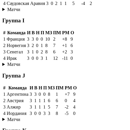
4
Саудовская Аравия
3
0
2
1
1
5
-4
2
Матчи
Группа I
#
Команда
И
В
Н
П
МЗ
ПМ
РМ
О
1
Франция
3
3
0
0
10
2
+8
9
2
Норвегия
3
2
0
1
8
7
+1
6
3
Сенегал
3
1
0
2
8
6
+2
3
4
Ирак
3
0
0
3
1
12
-11
0
Матчи
Группа J
#
Команда
И
В
Н
П
МЗ
ПМ
РМ
О
1
Аргентина
3
3
0
0
8
1
+7
9
2
Австрия
3
1
1
1
6
6
0
4
3
Алжир
3
1
1
1
5
7
-2
4
4
Иордания
3
0
0
3
3
8
-5
0
Матчи