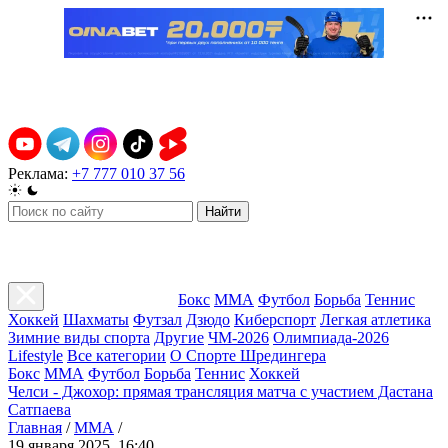
Реклама:
+7 777 010 37 56
Найти
Бокс
ММА
Футбол
Борьба
Теннис
Хоккей
Шахматы
Футзал
Дзюдо
Киберспорт
Легкая атлетика
Зимние виды спорта
Другие
ЧМ-2026
Олимпиада-2026
Lifestyle
Все категории
О Спорте Шредингера
Бокс
ММА
Футбол
Борьба
Теннис
Хоккей
Челси - Джохор: прямая трансляция матча с участием Дастана
Сатпаева
Главная
/
ММА
/
19 января 2025, 16:40