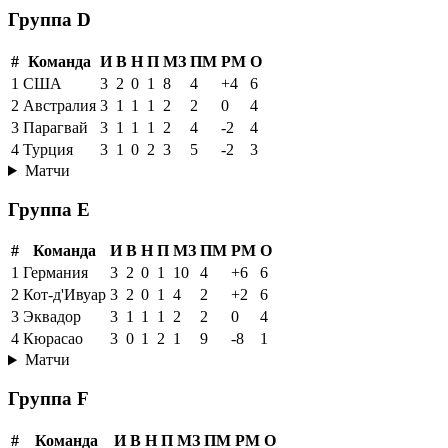
Группа D
#
Команда
И
В
Н
П
МЗ
ПМ
РМ
О
1
США
3
2
0
1
8
4
+4
6
2
Австралия
3
1
1
1
2
2
0
4
3
Парагвай
3
1
1
1
2
4
-2
4
4
Турция
3
1
0
2
3
5
-2
3
Матчи
Группа E
#
Команда
И
В
Н
П
МЗ
ПМ
РМ
О
1
Германия
3
2
0
1
10
4
+6
6
2
Кот-д'Ивуар
3
2
0
1
4
2
+2
6
3
Эквадор
3
1
1
1
2
2
0
4
4
Кюрасао
3
0
1
2
1
9
-8
1
Матчи
Группа F
#
Команда
И
В
Н
П
МЗ
ПМ
РМ
О