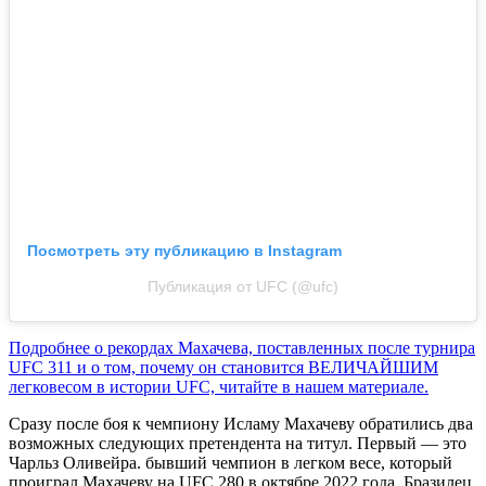
Посмотреть эту публикацию в Instagram
Публикация от UFC (@ufc)
Подробнее о рекордах Махачева, поставленных после турнира
UFC 311 и о том, почему он становится ВЕЛИЧАЙШИМ
легковесом в истории UFC, читайте в нашем материале.
Сразу после боя к чемпиону Исламу Махачеву обратились два
возможных следующих претендента на титул. Первый
— это
Чарльз Оливейра. бывший чемпион в легком весе, который
проиграл Махачеву на UFC 280 в октябре 2022 года. Бразилец