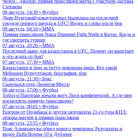
Челси - Джохор: прямая трансляция матча с участием Дастана
Сатпаева
08 августа, 14:30 • Футбол
Дияр Нургожай нокаутировал бразильца на последней
секунде первого раунда в UFC! Видео и слова после боя
09 августа, 04:16 • ММА
Прямая трансляция Naiza Diamond Fight Night в Китае. Когда и
где смотреть турнир
07 августа, 20:26 • ММА
Последний шанс для казахстанца в UFC. Почему он выиграет
и что ждать от боя?
07 августа, 17:39 • ММА
Казахстанец в бою за титул чемпиона мира. Кто такой
Мейирим Нурсултанов: биография, бои
06 августа, 21:30 • Бокс
Скончался отец Лионеля Месси
08 августа, 17:06 • Футбол
Тобол и Партизан начали матч Лиги конференций. А где мне
посмотреть прямую трансляцию?
07 августа, 00:01 • Футбол
Разгром от Ордабасы и другие результаты 21-го тура КПЛ:
обзоры матчей и прямая трансляция
08 августа, 23:55 • Футбол
Пояс Алимханулы обрел нового чемпиона: Результаты и
видео Zuffa Boxing 10 в Дублине