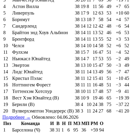
4
Астон Вилла
38
19
8
11
56
49
+7
65
5
Ливерпуль
38
17
9
12
63
53
+10
60
6
Борнмут
38
13
18
7
58
54
+4
57
7
Сандерленд
38
14
12
12
42
48
−6
54
8
Брайтон энд Хоув Альбион
38
14
11
13
52
46
+6
53
9
Брентфорд
38
14
11
13
55
52
+3
53
10
Челси
38
14
10
14
58
52
+6
52
11
Фулхэм
38
15
7
16
47
51
−4
52
12
Ньюкасл Юнайтед
38
14
7
17
53
55
−2
49
13
Эвертон
38
13
10
15
47
50
−3
49
14
Лидс Юнайтед
38
11
14
13
49
56
−7
47
15
Кристал Пэлас
38
11
12
15
41
51
−10
45
16
Ноттингем Форест
38
11
11
16
48
51
−3
44
17
Тоттенхэм Хотспур
38
10
11
17
48
57
−9
41
18
Вест Хэм Юнайтед (В)
38
10
9
19
46
65
−19
39
19
Бернли (В)
38
4
10
24
38
75
−37
22
20
Вулверхэмптон Уондерерс (В)
38
3
11
24
27
68
−41
20
Подробнее →
Обновлено: 04.06.2026
Поз
Команда
И
В
Н
П
МЗ
МП
РМ
О
1
Барселона (Ч)
38
31
1
6
95
36
+59
94