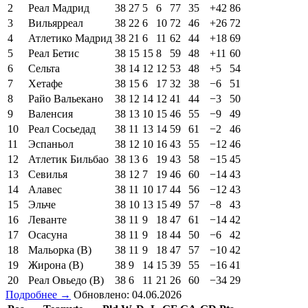
2
Реал Мадрид
38
27
5
6
77
35
+42
86
3
Вильярреал
38
22
6
10
72
46
+26
72
4
Атлетико Мадрид
38
21
6
11
62
44
+18
69
5
Реал Бетис
38
15
15
8
59
48
+11
60
6
Сельта
38
14
12
12
53
48
+5
54
7
Хетафе
38
15
6
17
32
38
−6
51
8
Райо Вальекано
38
12
14
12
41
44
−3
50
9
Валенсия
38
13
10
15
46
55
−9
49
10
Реал Сосьедад
38
11
13
14
59
61
−2
46
11
Эспаньол
38
12
10
16
43
55
−12
46
12
Атлетик Бильбао
38
13
6
19
43
58
−15
45
13
Севилья
38
12
7
19
46
60
−14
43
14
Алавес
38
11
10
17
44
56
−12
43
15
Эльче
38
10
13
15
49
57
−8
43
16
Леванте
38
11
9
18
47
61
−14
42
17
Осасуна
38
11
9
18
44
50
−6
42
18
Мальорка (В)
38
11
9
18
47
57
−10
42
19
Жирона (В)
38
9
14
15
39
55
−16
41
20
Реал Овьедо (В)
38
6
11
21
26
60
−34
29
Подробнее →
Обновлено: 04.06.2026