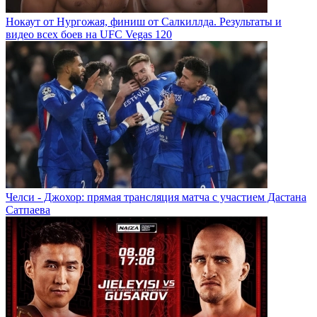
Нокаут от Нургожая, финиш от Салкиллда. Результаты и
видео всех боев на UFC Vegas 120
Челси - Джохор: прямая трансляция матча с участием Дастана
Сатпаева