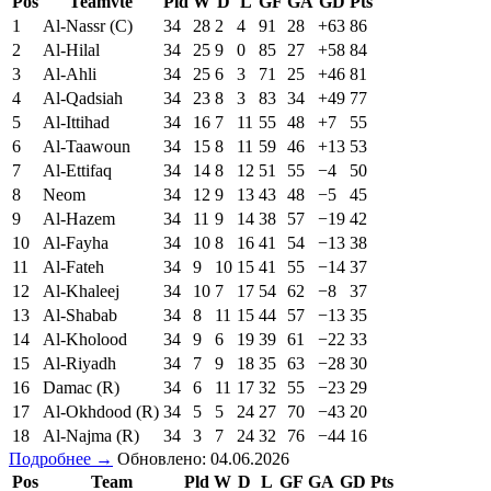
Pos
Teamvte
Pld
W
D
L
GF
GA
GD
Pts
1
Al-Nassr (C)
34
28
2
4
91
28
+63
86
2
Al-Hilal
34
25
9
0
85
27
+58
84
3
Al-Ahli
34
25
6
3
71
25
+46
81
4
Al-Qadsiah
34
23
8
3
83
34
+49
77
5
Al-Ittihad
34
16
7
11
55
48
+7
55
6
Al-Taawoun
34
15
8
11
59
46
+13
53
7
Al-Ettifaq
34
14
8
12
51
55
−4
50
8
Neom
34
12
9
13
43
48
−5
45
9
Al-Hazem
34
11
9
14
38
57
−19
42
10
Al-Fayha
34
10
8
16
41
54
−13
38
11
Al-Fateh
34
9
10
15
41
55
−14
37
12
Al-Khaleej
34
10
7
17
54
62
−8
37
13
Al-Shabab
34
8
11
15
44
57
−13
35
14
Al-Kholood
34
9
6
19
39
61
−22
33
15
Al-Riyadh
34
7
9
18
35
63
−28
30
16
Damac (R)
34
6
11
17
32
55
−23
29
17
Al-Okhdood (R)
34
5
5
24
27
70
−43
20
18
Al-Najma (R)
34
3
7
24
32
76
−44
16
Подробнее →
Обновлено: 04.06.2026
Pos
Team
Pld
W
D
L
GF
GA
GD
Pts