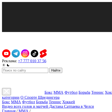
Реклама:
+7 777 010 37 56
Найти
Бокс
ММА
Футбол
Борьба
Теннис
Хок
категории
О Спорте Шредингера
Бокс
ММА
Футбол
Борьба
Теннис
Хоккей
Видео всех голов и матчей Дастана Сатпаева в Челси
Главная
/
ММА
/