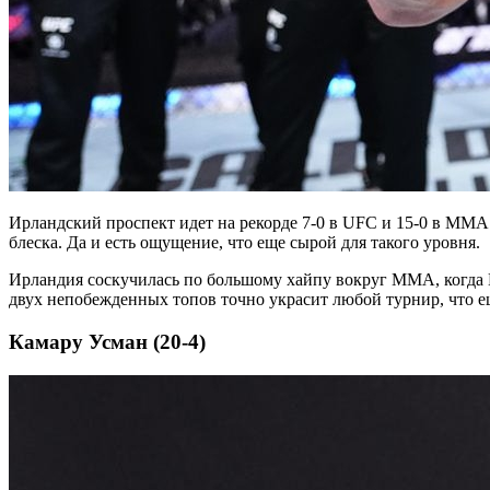
Ирландский проспект идет на рекорде 7-0 в UFC и 15-0 в ММА.
блеска. Да и есть ощущение, что еще сырой для такого уровня.
Ирландия соскучилась по большому хайпу вокруг ММА, когда М
двух непобежденных топов точно украсит любой турнир, что 
Камару Усман (20-4)