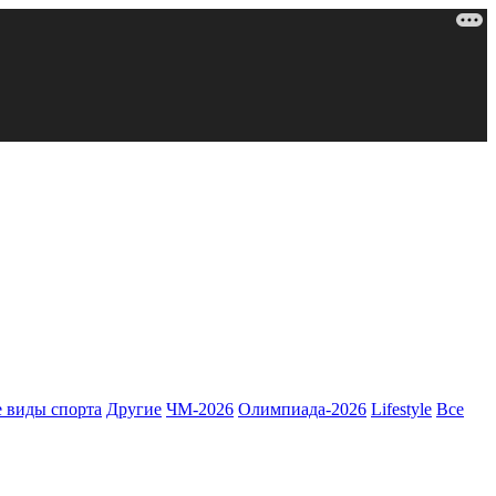
 виды спорта
Другие
ЧМ-2026
Олимпиада-2026
Lifestyle
Все