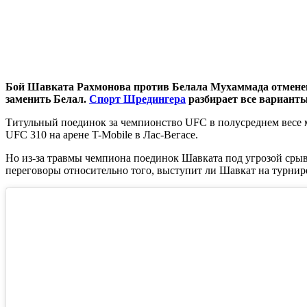
Бой Шавката Рахмонова против Белала Мухаммада отменен о
заменить Белал.
Спорт Шредингера
разбирает все вариант
Титульный поединок за чемпионство UFC в полусреднем весе
UFC 310 на арене T-Mobile в Лас-Вегасе.
Но из-за травмы чемпиона поединок Шавката под угрозой срыв
переговоры относительно того, выступит ли Шавкат на турнир