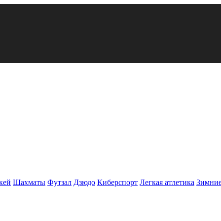
кей
Шахматы
Футзал
Дзюдо
Киберспорт
Легкая атлетика
Зимние