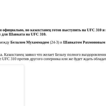
фициально, но казахстанец готов выступить на UFC 310 и п
ы для Шавката на UFC 310.
 между
Белалом Мухаммадом
(24-3) и
Шавкатом Рахмоновым
а. Казахстанец заявил что желает Белалу полного выздоровлени
е UFC 310 против другого соперника или же будет ждать облада