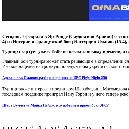
Сегодня, 1 февраля в Эр-Рияде (Саудовская Аравия) состои
4) из Нигерии и французский боец Нассурдин Имавов (15-4)
Турнир стартует уже в 19:00 по казахстанскому времени, а г
Главный бой турнира может стать решающим в определении сле
Имавов нацелен на громкую победу, чтобы укрепить свои пози
Адесанья vs Имавов: разбор и прогноз на UFC Fight Night 250
Турнир также интересен поединком Шарабутдина Магомедова с
последнем поединке проиграл Иану Гэрри и у него теперь реко
Шара Буллет vs Майкл Пейдж: кто победит в ярком бою UFC?