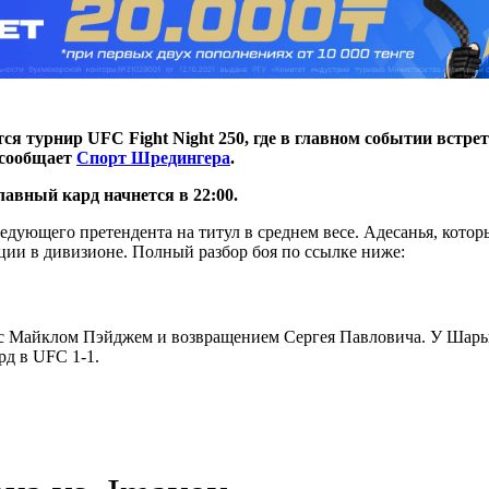
тся турнир UFC Fight Night 250, где в главном событии встре
, сообщает
Спорт Шредингера
.
лавный кард начнется в 22:00.
дующего претендента на титул в среднем весе. Адесанья, котор
ции в дивизионе. Полный разбор боя по ссылке ниже:
 Майклом Пэйджем и возвращением Сергея Павловича. У Шары Б
рд в UFC 1-1.