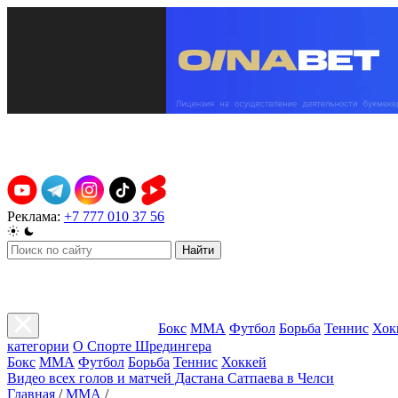
Реклама:
+7 777 010 37 56
Найти
Бокс
ММА
Футбол
Борьба
Теннис
Хок
категории
О Спорте Шредингера
Бокс
ММА
Футбол
Борьба
Теннис
Хоккей
Видео всех голов и матчей Дастана Сатпаева в Челси
Главная
/
ММА
/