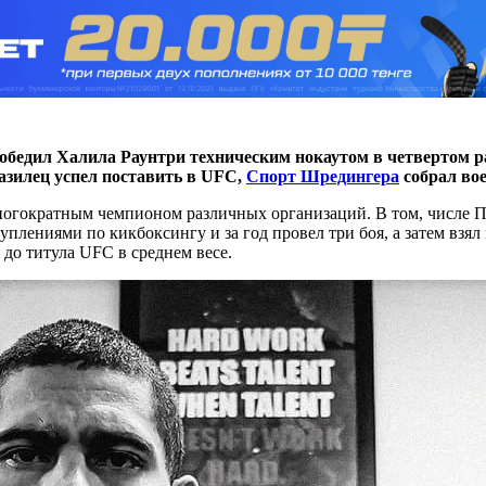
бедил Халила Раунтри техническим нокаутом в четвертом ра
разилец успел поставить в UFC,
Спорт Шредингера
собрал вое
я многократным чемпионом различных организаций. В том, числ
плениями по кикбоксингу и за год провел три боя, а затем взял
я до титула UFC в среднем весе.