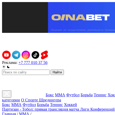
Реклама:
+7 777 010 37 56
Найти
Бокс
ММА
Футбол
Борьба
Теннис
Хок
категории
О Спорте Шредингера
Бокс
ММА
Футбол
Борьба
Теннис
Хоккей
Партизан - Тобол: прямая трансляция матча Лиги Конференций
Главная
/
ММА
/