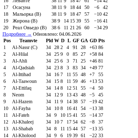
16
Леванте
38
11
9
18
47
61
−14
42
17
Осасуна
38
11
9
18
44
50
−6
42
18
Мальорка (В)
38
11
9
18
47
57
−10
42
19
Жирона (В)
38
9
14
15
39
55
−16
41
20
Реал Овьедо (В)
38
6
11
21
26
60
−34
29
Подробнее →
Обновлено: 04.06.2026
Pos
Teamvte
Pld
W
D
L
GF
GA
GD
Pts
1
Al-Nassr (C)
34
28
2
4
91
28
+63
86
2
Al-Hilal
34
25
9
0
85
27
+58
84
3
Al-Ahli
34
25
6
3
71
25
+46
81
4
Al-Qadsiah
34
23
8
3
83
34
+49
77
5
Al-Ittihad
34
16
7
11
55
48
+7
55
6
Al-Taawoun
34
15
8
11
59
46
+13
53
7
Al-Ettifaq
34
14
8
12
51
55
−4
50
8
Neom
34
12
9
13
43
48
−5
45
9
Al-Hazem
34
11
9
14
38
57
−19
42
10
Al-Fayha
34
10
8
16
41
54
−13
38
11
Al-Fateh
34
9
10
15
41
55
−14
37
12
Al-Khaleej
34
10
7
17
54
62
−8
37
13
Al-Shabab
34
8
11
15
44
57
−13
35
14
Al-Kholood
34
9
6
19
39
61
−22
33