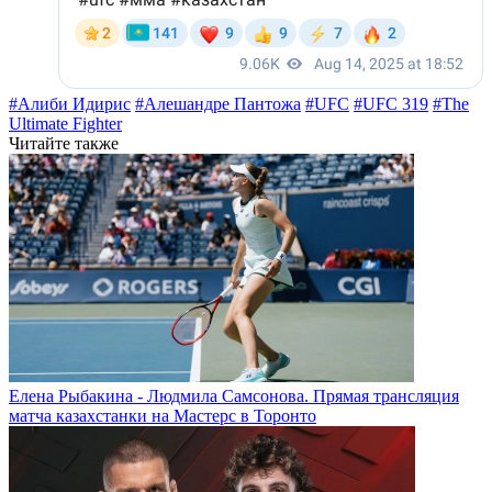
#Алиби Идирис
#Алешандре Пантожа
#UFC
#UFC 319
#The
Ultimate Fighter
Читайте также
Елена Рыбакина - Людмила Самсонова. Прямая трансляция
матча казахстанки на Мастерс в Торонто