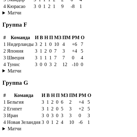
4
Кюрасао
3
0
1
2
1
9
-8
1
Матчи
Группа F
#
Команда
И
В
Н
П
МЗ
ПМ
РМ
О
1
Нидерланды
3
2
1
0
10
4
+6
7
2
Япония
3
1
2
0
7
3
+4
5
3
Швеция
3
1
1
1
7
7
0
4
4
Тунис
3
0
0
3
2
12
-10
0
Матчи
Группа G
#
Команда
И
В
Н
П
МЗ
ПМ
РМ
О
1
Бельгия
3
1
2
0
6
2
+4
5
2
Египет
3
1
2
0
5
3
+2
5
3
Иран
3
0
3
0
3
3
0
3
4
Новая Зеландия
3
0
1
2
4
10
-6
1
Матчи