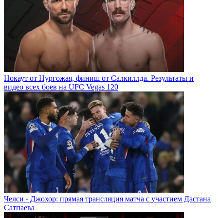
Нокаут от Нургожая, финиш от Салкиллда. Результаты и
видео всех боев на UFC Vegas 120
Челси - Джохор: прямая трансляция матча с участием Дастана
Сатпаева