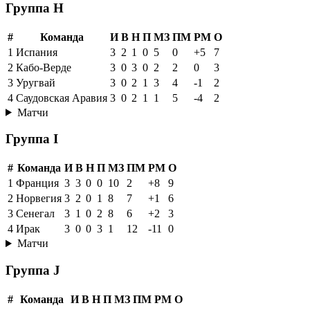
Группа H
#
Команда
И
В
Н
П
МЗ
ПМ
РМ
О
1
Испания
3
2
1
0
5
0
+5
7
2
Кабо-Верде
3
0
3
0
2
2
0
3
3
Уругвай
3
0
2
1
3
4
-1
2
4
Саудовская Аравия
3
0
2
1
1
5
-4
2
Матчи
Группа I
#
Команда
И
В
Н
П
МЗ
ПМ
РМ
О
1
Франция
3
3
0
0
10
2
+8
9
2
Норвегия
3
2
0
1
8
7
+1
6
3
Сенегал
3
1
0
2
8
6
+2
3
4
Ирак
3
0
0
3
1
12
-11
0
Матчи
Группа J
#
Команда
И
В
Н
П
МЗ
ПМ
РМ
О