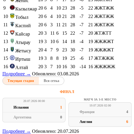
Женис
9
20
6
4
10
23
28
-5
22
ЖЖТЖЖ
Кызылжар
10
20
6
4
10
21
28
-7
22
ЖЖТЖЖ
Тобыл
11
20
6
3
11
21
28
-7
21
ЖЖТЖЖ
Каспий
12
20
3
11
6
15
22
-7
20
ЖТЖТТ
Кайсар
13
19
3
10
6
14
18
-4
19
ЖЖЖЖТ
Атырау
14
20
4
7
9
23
30
-7
19
ЖЖЖЖТ
Жетысу
15
19
3
8
8
19
25
-6
17
ЖТЖЖЖ
Иртыш
16
20
3
7
10
16
30
-14
16
ЖЖЖЖЖ
Алтай
Подробнее →
Обновлено: 03.08.2026
Текущая стадия
Вся сетка
ФИНАЛ
МАТЧ ЗА 3-Е МЕСТО
20.07.2026 00:00
19.07.2026 02:00
Испания
1
Франция
4
Аргентина
0
Англия
6
Подробнее →
Обновлено: 20.07.2026