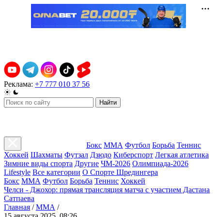
Реклама:
+7 777 010 37 56
Найти
Бокс
ММА
Футбол
Борьба
Теннис
Хоккей
Шахматы
Футзал
Дзюдо
Киберспорт
Легкая атлетика
Зимние виды спорта
Другие
ЧМ-2026
Олимпиада-2026
Lifestyle
Все категории
О Спорте Шредингера
Бокс
ММА
Футбол
Борьба
Теннис
Хоккей
Челси - Джохор: прямая трансляция матча с участием Дастана
Сатпаева
Главная
/
ММА
/
15 августа 2025, 08:26