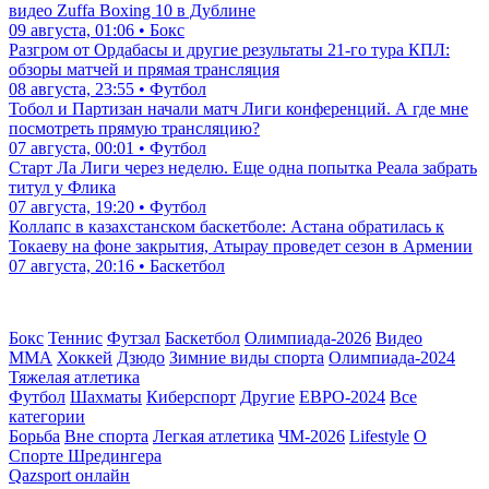
видео Zuffa Boxing 10 в Дублине
09 августа, 01:06 • Бокс
Разгром от Ордабасы и другие результаты 21-го тура КПЛ:
обзоры матчей и прямая трансляция
08 августа, 23:55 • Футбол
Тобол и Партизан начали матч Лиги конференций. А где мне
посмотреть прямую трансляцию?
07 августа, 00:01 • Футбол
Старт Ла Лиги через неделю. Еще одна попытка Реала забрать
титул у Флика
07 августа, 19:20 • Футбол
Коллапс в казахстанском баскетболе: Астана обратилась к
Токаеву на фоне закрытия, Атырау проведет сезон в Армении
07 августа, 20:16 • Баскетбол
Бокс
Теннис
Футзал
Баскетбол
Олимпиада-2026
Видео
ММА
Хоккей
Дзюдо
Зимние виды спорта
Олимпиада-2024
Тяжелая атлетика
Футбол
Шахматы
Киберспорт
Другие
ЕВРО-2024
Все
категории
Борьба
Вне спорта
Легкая атлетика
ЧМ-2026
Lifestyle
О
Спорте Шредингера
Qazsport онлайн