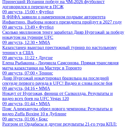
Принесший Испании победу на ЧМ-2026 футболист
договорился о переходе в ПСЖ
09 августа, 15:00 • Футбол
В ФИФА заявили о намеренном подрыве авторитета
Инфантино. Выборы нового президента пройдут в 2027 году
09 августа, 13:49 • Футбол
Сколько миллионов тенге заработал Дияр Нургожай за победу
нокаутом на турнире UFC
09 августа, 12:30 • ММА
Казахстанец выиграл престижный турнир по настольному
теннису в США
09 августа, 11:22 • Другие
Елена Рыбакина - Людмила Самсонова. Прямая трансляция
матча казахстанки на Мастерс в Торонто
09 августа, 07:00 • Теннис
Дияр Нургожай нокаутировал бразильца на последней
секунде первого раунда в UFC! Видео и слова после боя
09 августа, 04:16 • ММА
Нокаут от Нургожая, финиш от Салкиллда. Результаты и
видео всех боев на UFC Vegas 120
09 августа, 01:44 • ММА
Пояс Алимханулы обрел нового чемпиона: Результаты и
видео Zuffa Boxing 10 в Дублине
09 августа, 01:06 • Бокс
Разгром от Ордабасы и другие результаты 21-го тура КПЛ: