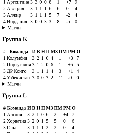
1
Аргентина
3
3
0
0
8
1
+7
9
2
Австрия
3
1
1
1
6
6
0
4
3
Алжир
3
1
1
1
5
7
-2
4
4
Иордания
3
0
0
3
3
8
-5
0
Матчи
Группа K
#
Команда
И
В
Н
П
МЗ
ПМ
РМ
О
1
Колумбия
3
2
1
0
4
1
+3
7
2
Португалия
3
1
2
0
6
1
+5
5
3
ДР Конго
3
1
1
1
4
3
+1
4
4
Узбекистан
3
0
0
3
2
11
-9
0
Матчи
Группа L
#
Команда
И
В
Н
П
МЗ
ПМ
РМ
О
1
Англия
3
2
1
0
6
2
+4
7
2
Хорватия
3
2
0
1
5
5
0
6
3
Гана
3
1
1
1
2
2
0
4