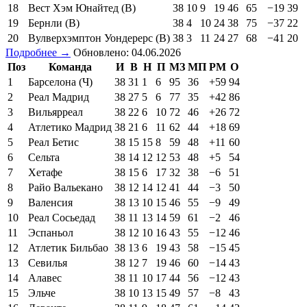
18
Вест Хэм Юнайтед (В)
38
10
9
19
46
65
−19
39
19
Бернли (В)
38
4
10
24
38
75
−37
22
20
Вулверхэмптон Уондерерс (В)
38
3
11
24
27
68
−41
20
Подробнее →
Обновлено: 04.06.2026
Поз
Команда
И
В
Н
П
МЗ
МП
РМ
О
1
Барселона (Ч)
38
31
1
6
95
36
+59
94
2
Реал Мадрид
38
27
5
6
77
35
+42
86
3
Вильярреал
38
22
6
10
72
46
+26
72
4
Атлетико Мадрид
38
21
6
11
62
44
+18
69
5
Реал Бетис
38
15
15
8
59
48
+11
60
6
Сельта
38
14
12
12
53
48
+5
54
7
Хетафе
38
15
6
17
32
38
−6
51
8
Райо Вальекано
38
12
14
12
41
44
−3
50
9
Валенсия
38
13
10
15
46
55
−9
49
10
Реал Сосьедад
38
11
13
14
59
61
−2
46
11
Эспаньол
38
12
10
16
43
55
−12
46
12
Атлетик Бильбао
38
13
6
19
43
58
−15
45
13
Севилья
38
12
7
19
46
60
−14
43
14
Алавес
38
11
10
17
44
56
−12
43
15
Эльче
38
10
13
15
49
57
−8
43