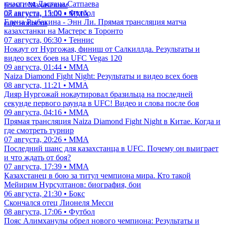
участием Дастана Сатпаева
боем с Махачевым
07 августа, 15:00 • Футбол
08 августа, 13:09 • ММА
Елена Рыбакина - Энн Ли. Прямая трансляция матча
еще новости
казахстанки на Мастерс в Торонто
07 августа, 06:30 • Теннис
Нокаут от Нургожая, финиш от Салкиллда. Результаты и
видео всех боев на UFC Vegas 120
09 августа, 01:44 • ММА
Naiza Diamond Fight Night: Результаты и видео всех боев
08 августа, 11:21 • ММА
Дияр Нургожай нокаутировал бразильца на последней
секунде первого раунда в UFC! Видео и слова после боя
09 августа, 04:16 • ММА
Прямая трансляция Naiza Diamond Fight Night в Китае. Когда и
где смотреть турнир
07 августа, 20:26 • ММА
Последний шанс для казахстанца в UFC. Почему он выиграет
и что ждать от боя?
07 августа, 17:39 • ММА
Казахстанец в бою за титул чемпиона мира. Кто такой
Мейирим Нурсултанов: биография, бои
06 августа, 21:30 • Бокс
Скончался отец Лионеля Месси
08 августа, 17:06 • Футбол
Пояс Алимханулы обрел нового чемпиона: Результаты и