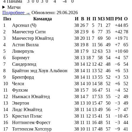
4
Панама
3
0
0
3
0
4
-4
0
Матчи
Подробнее →
Обновлено: 29.06.2026
Поз
Команда
И
В
Н
П
МЗ
МП
РМ
О
1
Арсенал (Ч)
38
26
7
5
71
27
+44
85
2
Манчестер Сити
38
23
9
6
77
35
+42
78
3
Манчестер Юнайтед
38
20
11
7
69
50
+19
71
4
Астон Вилла
38
19
8
11
56
49
+7
65
5
Ливерпуль
38
17
9
12
63
53
+10
60
6
Борнмут
38
13
18
7
58
54
+4
57
7
Сандерленд
38
14
12
12
42
48
−6
54
8
Брайтон энд Хоув Альбион
38
14
11
13
52
46
+6
53
9
Брентфорд
38
14
11
13
55
52
+3
53
10
Челси
38
14
10
14
58
52
+6
52
11
Фулхэм
38
15
7
16
47
51
−4
52
12
Ньюкасл Юнайтед
38
14
7
17
53
55
−2
49
13
Эвертон
38
13
10
15
47
50
−3
49
14
Лидс Юнайтед
38
11
14
13
49
56
−7
47
15
Кристал Пэлас
38
11
12
15
41
51
−10
45
16
Ноттингем Форест
38
11
11
16
48
51
−3
44
17
Тоттенхэм Хотспур
38
10
11
17
48
57
−9
41