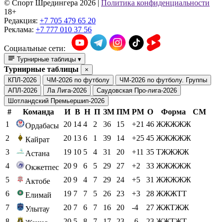
© Cпорт Шредингера 2026
|
Политика конфиденциальности
18+
Редакция:
+7 705 479 65 20
Реклама:
+7 777 010 37 56
Социальные сети:
Турнирные таблицы
▾
Турнирные таблицы
×
КПЛ-2026
ЧМ-2026 по футболу
ЧМ-2026 по футболу. Группы
АПЛ-2026
Ла Лига-2026
Саудовская Про-лига-2026
Шотландский Премьершип-2026
#
Команда
И
В
Н
П
ЗМ
ПМ
РМ
О
Форма
СМ
1
20
14
4
2
36
15
+21
46
ЖЖЖЖЖ
Ордабасы
2
20
13
6
1
39
14
+25
45
ЖЖЖЖЖ
Кайрат
3
19
10
5
4
31
20
+11
35
ТЖЖЖЖ
Астана
4
20
9
6
5
29
27
+2
33
ЖЖЖЖЖ
Окжетпес
5
20
9
4
7
29
24
+5
31
ЖЖЖЖЖ
Актобе
6
19
7
7
5
26
23
+3
28
ЖЖЖТТ
Елимай
7
20
7
6
7
16
20
-4
27
ЖЖТЖЖ
Улытау
8
20
5
8
7
17
23
-6
23
ЖЖТЖТ