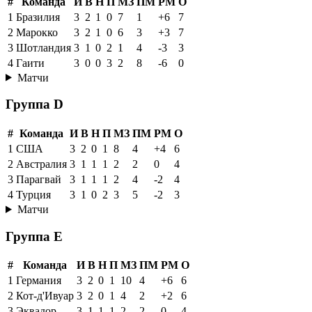
#
Команда
И
В
Н
П
МЗ
ПМ
РМ
О
1
Бразилия
3
2
1
0
7
1
+6
7
2
Марокко
3
2
1
0
6
3
+3
7
3
Шотландия
3
1
0
2
1
4
-3
3
4
Гаити
3
0
0
3
2
8
-6
0
Матчи
Группа D
#
Команда
И
В
Н
П
МЗ
ПМ
РМ
О
1
США
3
2
0
1
8
4
+4
6
2
Австралия
3
1
1
1
2
2
0
4
3
Парагвай
3
1
1
1
2
4
-2
4
4
Турция
3
1
0
2
3
5
-2
3
Матчи
Группа E
#
Команда
И
В
Н
П
МЗ
ПМ
РМ
О
1
Германия
3
2
0
1
10
4
+6
6
2
Кот-д'Ивуар
3
2
0
1
4
2
+2
6
3
Эквадор
3
1
1
1
2
2
0
4