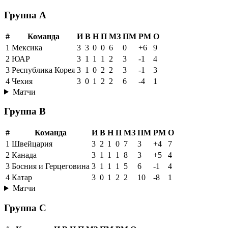
Группа A
#
Команда
И
В
Н
П
МЗ
ПМ
РМ
О
1
Мексика
3
3
0
0
6
0
+6
9
2
ЮАР
3
1
1
1
2
3
-1
4
3
Республика Корея
3
1
0
2
2
3
-1
3
4
Чехия
3
0
1
2
2
6
-4
1
Матчи
Группа B
#
Команда
И
В
Н
П
МЗ
ПМ
РМ
О
1
Швейцария
3
2
1
0
7
3
+4
7
2
Канада
3
1
1
1
8
3
+5
4
3
Босния и Герцеговина
3
1
1
1
5
6
-1
4
4
Катар
3
0
1
2
2
10
-8
1
Матчи
Группа C